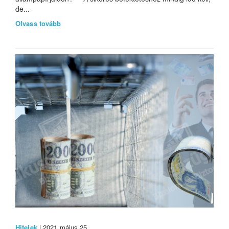
de...
Olvass tovább
Hitelek
| 2021 május 25