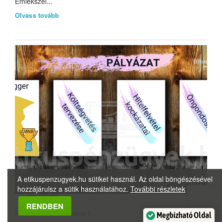
Emlékszel...
Olvass tovább
A etikuspenzugyek.hu sütiket használ. Az oldal böngészésével
hozzájárulsz a sütik használatához.
További részletek
RENDBEN
Pénzhírek
| 2019 május 1
Megbízható Oldal