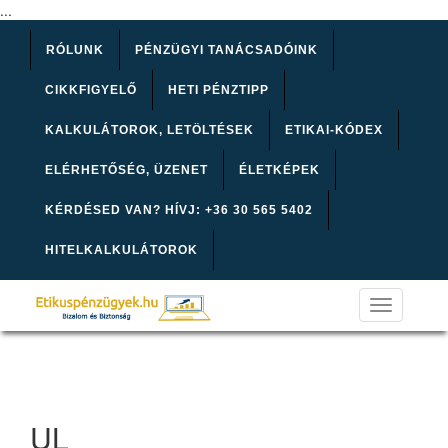
...
RÓLUNK
PÉNZÜGYI TANÁCSADÓINK
CIKKFIGYELŐ
HETI PÉNZTIPP
KALKULÁTOROK, LETÖLTÉSEK
ETIKAI-KÓDEX
ELÉRHETŐSÉG, ÜZENET
ÉLETKÉPEK
KÉRDÉSED VAN? HÍVJ: +36 30 565 5402
HITELKALKULÁTOROK
Toggle
navigation
UL