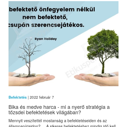
Befektetés
| 2022 február 7
Bika és medve harca - mi a nyerő stratégia a
tőzsdei befektetések világában?
Mennyit veszítettél mostanság a befektetéseiden és az
állampapírjaidon? A sikeres befektetéshez mindig idő kell,