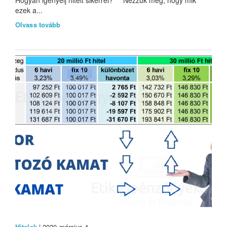
Hogyan igényelj hitelt sikerrel? Nézzük meg, hogy mik
ezek a...
Olvass tovább
Hitelek
| 2020 március 4