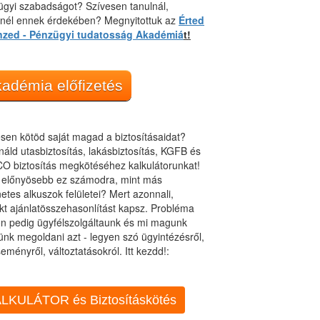
gyi szabadságot? Szívesen tanulnál,
dnél ennek érdekében? Megnyitottuk az
Érted
nzed - Pénzügyi tudatosság Akadémiá
t!
adémia előfizetés
sen kötöd saját magad a biztosításaidat?
áld utasbiztosítás, lakásbiztosítás, KGFB és
O biztosítás megkötéséhez kalkulátorunkat!
t előnyösebb ez számodra, mint más
netes alkuszok felületei? Mert azonnali,
kt ajánlatösszehasonlítást kapsz. Probléma
n pedig ügyfélszolgáltaunk és mi magunk
ünk megoldani azt - legyen szó ügyintézésről,
eményről, változtatásokról. Itt kezdd!:
LKULÁTOR és Biztosításkötés