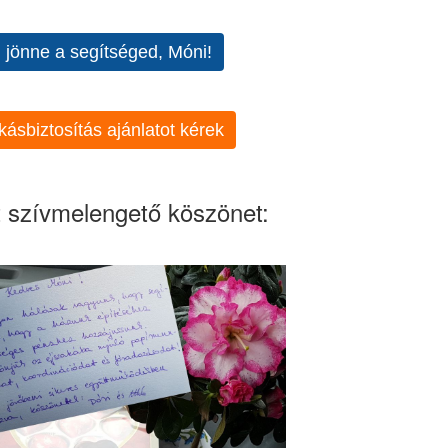
l jönne a segítséged, Móni!
kásbiztosítás ajánlatot kérek
 szívmelengető köszönet: