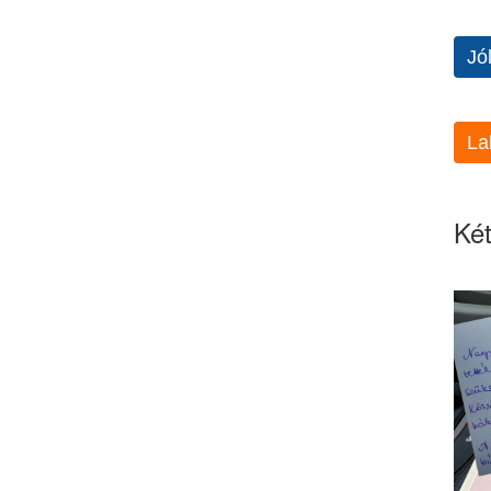
Jó
La
Két