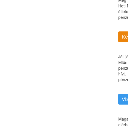
Még 
Heti
ötle
pénz
Ké
Jól 
Eltű
pénz
hívj
pénzü
Vi
Maga
elérh