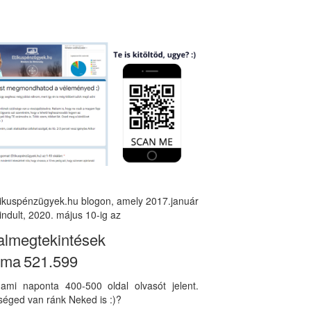
tikuspénzügyek.hu blogon, amely 2017.január
indult, 2020. május 10-ig az
almegtekintések
áma
521.599
, ami naponta 400-500 oldal olvasót jelent.
éged van ránk Neked is :)?