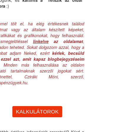
logunk, és
kattints a "Tetszik az oldal"
bra
:)
mel tölt el, ha elég értékesnek találod
aimat vagy az általam készített képeket,
rafikákat és grafikonokat, hogy felhasználd.
ásmegjelöléssel
linkelve
az oldalamat
,
adon teheted. Sokat dolgozom azzal, hogy a
obbat adjam Neked, ezért
kérlek, becsüld
ezzel azt, amit kapsz blogbejegyzéseim
. Minden más felhasználása az oldalon
lható tartalmaknak szerzői jogokat sért.
zönettel, Cziráki Móni, szerző,
uspénzügyek.hu.
KALKULÁTOROK