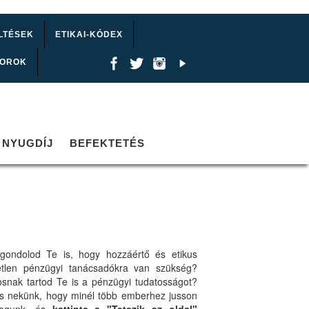
LTÉSEK
ETIKAI-KÓDEX
TOROK
NYUGDÍJ
BEFEKTETÉS
gondolod Te is, hogy hozzáértő és etikus
etlen pénzügyi tanácsadókra van szükség?
osnak tartod Te is a pénzügyi tudatosságot?
ts nekünk, hogy minél több emberhez jusson