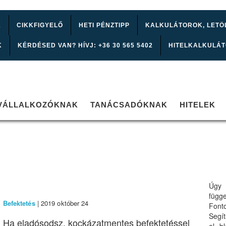
K
CIKKFIGYELŐ
HETI PÉNZTIPP
KALKULÁTOROK, LETÖ
K
KÉRDÉSED VAN? HÍVJ: +36 30 565 5402
HITELKALKULÁ
VÁLLALKOZÓKNAK
TANÁCSADÓKNAK
HITELEK
Úgy 
függ
Befektetés
| 2019 október 24
Font
Segí
Ha eladósodsz, kockázatmentes befektetéssel