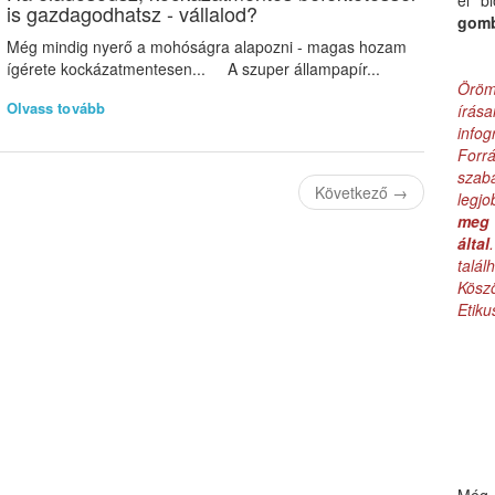
el b
is gazdagodhatsz - vállalod?
gom
Még mindig nyerő a mohóságra alapozni - magas hozam
ígérete kockázatmentesen... A szuper állampapír...
Öröm
Olvass tovább
írás
infog
Forr
szab
Következő
→
legj
meg 
által
talá
Kös
Etik