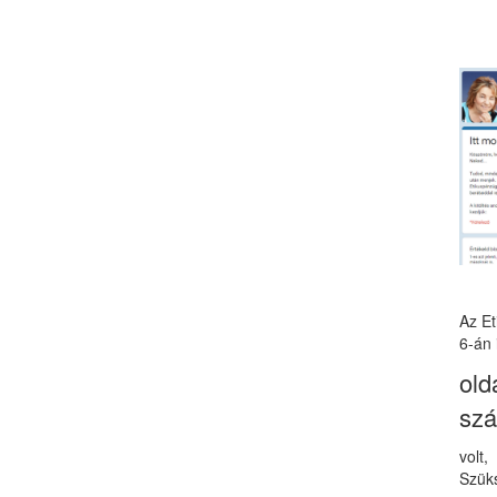
Az E
6-án 
old
sz
volt
Szüks