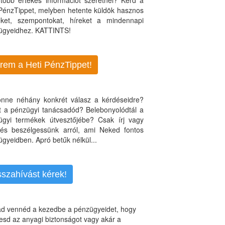
több értékes információt szeretnél? Kérd a
 PénzTippet, melyben hetente küldök hasznos
teket, szempontokat, híreket a mindennapi
ügyeidhez. KATTINTS!
rem a Heti PénzTippet!
jönne néhány konkrét válasz a kérdéseidre?
nt a pénzügyi tanácsadód? Belebonyolódtál a
ügyi termékek útvesztőjébe? Csak írj vagy
, és beszélgessünk arról, ami Neked fontos
gyeidben. Apró betűk nélkül...
sszahívást kérek!
d vennéd a kezedbe a pénzügyeidet, hogy
esd az anyagi biztonságot vagy akár a