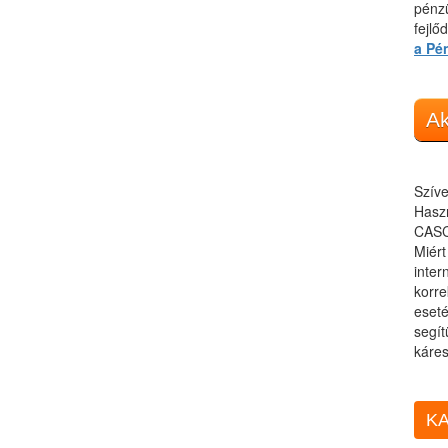
pénzü
fejlő
a Pé
Ak
Szíve
Haszn
CASC
Miér
inter
korre
eseté
segít
káres
KA