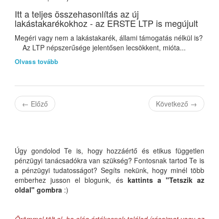
Itt a teljes összehasonlítás az új
lakástakarékokhoz - az ERSTE LTP is megújult
Megéri vagy nem a lakástakarék, állami támogatás nélkül is?
Az LTP népszerűsége jelentősen lecsökkent, mióta...
Olvass tovább
←
Előző
Következő
→
Úgy gondolod Te is, hogy hozzáértő és etikus független
pénzügyi tanácsadókra van szükség? Fontosnak tartod Te is
a pénzügyi tudatosságot? Segíts nekünk, hogy minél több
emberhez jusson el blogunk, és
kattints a "Tetszik az
oldal" gombra
:)