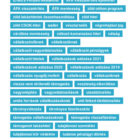
ÁFA visszatérítés
ÁFA mentesség
zöld otthon program
zöld lakáshitelek összehasonlítása
zöld hitel
zöld CSOK-hitel
wallet
vésztartalék
végrehajtási jog
várólista mentesség
változó kamatozású hitel
válság
vállalkozónőknek
vállalkozóknak
vállalkozói vagyonbiztosítás
vállalkozói pénzügyek
vállalkozói hitelek
vállalkozások adózása 2021
vállalkozások adózása 2020
vállalkozások adózása 2019
vállalkozás nyugdíj mellett
vállalkozás
vállakozóknak
vissza nem térítendő támogatás
veszteség elkerülése
vagyonépítés
vagyonbiztosítások
utasbiztosítás
uniós források válallkozásoknak
unit linked életbiztosítás
törvényváltozás
törvényes fizetőeszköz
támogatás vállalkozásoknak
támogatás visszafizetése
támogatott lakáshitel
tulajdonosi szemlélet
tulajdonosi kör védelme
tudatos pénzügyi döntés