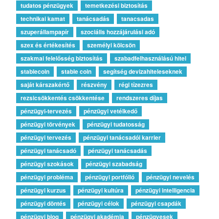
tudatos pénzügyek
temetkezési biztosítás
technikai kamat
tanácsadás
tanacsadas
szuperállampapír
szociális hozzájárulási adó
szex és értékesítés
személyi kölcsön
szakmai felelősség biztosítás
szabadfelhasználású hitel
stablecoin
stable coin
segítség devizahiteleseknek
saját kárszakértő
részvény
régi tízezres
rezsicsökkentés csökkentése
rendszeres díjas
pénzügyi-tervezés
pénzügyi vetélkedő
pénzügyi törvények
pénzügyi tudatosság
pénzügyi tervezés
pénzügyi tanácsadói karrier
pénzügyi tanácsadó
pénzügyi tanácsadás
pénzügyi szokások
pénzügyi szabadság
pénzügyi probléma
pénzügyi portfólió
pénzügyi nevelés
pénzügyi kurzus
pénzügyi kultúra
pénzügyi intelligencia
pénzügyi döntés
pénzügyi célok
pénzügyi csapdák
pénzügyi blog
pénzügyi akadémia
pénzügyesek