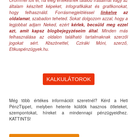
Örömmel tölt el, ha elég értékesnek találod írásaimat vagy az
általam készített képeket, infografikákat és grafikonokat,
hogy felhasználd. Forrásmegjelöléssel
linkelve
az
oldalamat
, szabadon teheted. Sokat dolgozom azzal, hogy a
legjobbat adjam Neked, ezért
kérlek, becsüld meg ezzel
azt, amit kapsz blogbejegyzéseim által
. Minden más
felhasználása az oldalon található tartalmaknak szerzői
jogokat sért. Köszönettel, Cziráki Móni, szerző,
Etikuspénzügyek.hu.
KALKULÁTOROK
Még több értékes információt szeretnél? Kérd a Heti
PénzTippet, melyben hetente küldök hasznos ötleteket,
szempontokat, híreket a mindennapi pénzügyeidhez.
KATTINTS!