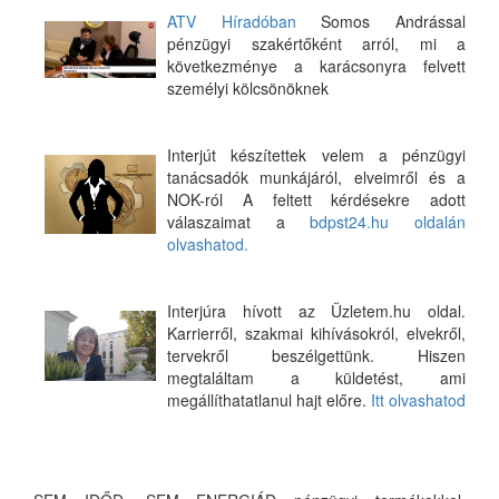
ATV Híradóban
Somos Andrással
pénzügyi szakértőként arról, mi a
következménye a karácsonyra felvett
személyi kölcsönöknek
Interjút készítettek velem a pénzügyi
tanácsadók munkájáról, elveimről és a
NOK-ról A feltett kérdésekre adott
válaszaimat a
bdpst24.hu oldalán
olvashatod.
Interjúra hívott az Üzletem.hu oldal.
Karrierről, szakmai kihívásokról, elvekről,
tervekről beszélgettünk. Hiszen
megtaláltam a küldetést, ami
megállíthatatlanul hajt előre.
Itt olvashatod