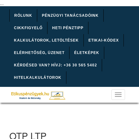
...
RÓLUNK
PÉNZÜGYI TANÁCSADÓINK
CIKKFIGYELŐ
HETI PÉNZTIPP
KALKULÁTOROK, LETÖLTÉSEK
ETIKAI-KÓDEX
ELÉRHETŐSÉG, ÜZENET
ÉLETKÉPEK
KÉRDÉSED VAN? HÍVJ: +36 30 565 5402
HITELKALKULÁTOROK
Toggle
navigation
OTP LTP