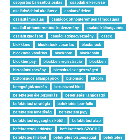
csoportos balesetbiztosítás
csapdák elkerülése
családvédelmi akcióterv
családvédelem
családtámogatás
családok otthonteremtési támogatása
családi otthonteremtési kedvezmény
családi költségvetés
családi kiadások
családi adókedvezmény
casco
blokklánc
blockstock vásárlás
blockstock
blocknote vásárlás
blocknote
blockchain
blockbenpay
blockben regisztráció
blockben
biztosítási törvény
biztosítsd az egészséged
biztonságos állampapírok
biztonság
bitcoin
betegségbiztosítás
beruházási hitel
befektetési életbiztosítás
befektetési tanácsadó
befektetési stratégia
befektetési portfólió
befektetési lehetőség
befektetési jegy
befektetési egységhez kötött
befektetési alap
befektetések adózása
befektetések SZOCHO
befektetés hitelből
befektetés biztonsággal
befektetés