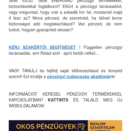
SEM IDŐD, SEM ENERGIÁD pénzügyi termékekkel,
biztosításokkal foglalkozni? Eltűnt a pénzügyi tanácsadód,
vagy meguntad, hogy már a sokadik hív fel, mostantól majd
ő lesz az? Nincs pénzed, de szeretnéd, ha idővel lenne
biztonságot adó megtakarításod? Van pénzed, de nem
tudod, hogyan gyarapítsd okosan?
KÉRJ SZAKÉRTŐI SEGÍTSÉGET
! Független pénzügyi
tanácsadás, ami Rólad szól - apró betűk nélkül...
VAGY TANULJ és fejlődj saját időbeosztásod és tempód
szerint! Ezt kínálja a
pénzügyi tudatosság akadémiá
nk!
INFORMÁCIÓT KERESEL PÉNZÜGYI TERMÉKEKKEL
KAPCSOLATBAN?
KATTINTS
ÉS TALÁLD MEG ÚJ
WEBOLDALAMON!