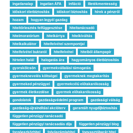
ingatlanalap
ingatlan ÁFA
infláció
illetékmentesség
időskori életbiztosítás
időskori biztosítás
hírek a pénzről
hozam
hogyan legyél gazdag
hiteltörlesztés felfüggesztése
hiteltanácsadó
hitelmoratórium
hitelkártya
hitelkiváltás
hitelkalkulátor
hitelfelvétel szempontjai
hitelfelvétel buktatói
hitelfelvétel
hitelből állampapír
hirtelen halál
halogatás ára
hagyományos életbiztosítás
gyorskölcsön
gyermekvállalási támogatás
gyermeknevelés költségei
gyermeknek megtakarítás
gyermeked pénzügyei
gyermekcélú előtakarékosság
gyermek életkezdése
gyermek előtakarékosság
gondolatok
gazdaságvédelmi program
gazdasági válság
gazdaság-újraindítási akcióterv
garantált nyugdíjbiztosítás
független pénzügyi tanácsadó
független pénzügyi tanácsadás díja
független pénzügyi blog
forgóeszközhitel
folyószámlahitel
fogyasztóbarát hitel