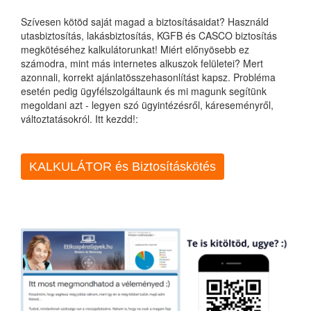
Szívesen kötöd saját magad a biztosításaidat? Használd
utasbiztosítás, lakásbiztosítás, KGFB és CASCO biztosítás
megkötéséhez kalkulátorunkat! Miért előnyösebb ez
számodra, mint más internetes alkuszok felületei? Mert
azonnali, korrekt ajánlatösszehasonlítást kapsz. Probléma
esetén pedig ügyfélszolgáltaunk és mi magunk segítünk
megoldani azt - legyen szó ügyintézésről, káreseményről,
változtatásokról. Itt kezdd!:
KALKULÁTOR és Biztosításkötés