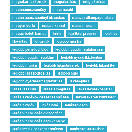
megtakarítási izmok
megtakarítás
megtakaritas
magánegészségügy
magáncsőd
magán egészségügyi biztosítás
magyar állampapír plusz
magyar korfa
magas kamat
magas hozam
magas betéti kamat
lízing
lojalitási program
lojalitás
likviditás
lehúznak
legjobb-munka
legjobb pénzügyi blog
legjobb nyugdíjmegtakarítás
legjobb nyugdíjmegoldás
legjobb nyugdíjbiztosítás
legjobb munka
legjobb lakástakarék
legjobb lakáshitel
legjobb lakásbiztosítás
legjobb hitel
legjobb gyermekmegtakarítás
lakásépítés
lakásvásárlás
lakástámogatás
lakástakarékpénztár
lakástakarékok összehasonlítása
lakástakarék kalkulátor
lakástakarék
lakáslottó
lakáskölcsön
lakáshiteltartozás elengedése
lakáshiteltartozás csökkentése
lakáshitelek összehasonlítása
lakáshitel kalkulátor