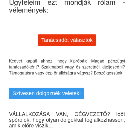
Ügyfeleim ezt mondják rólam -
vélemények:
Tanácsadót választok
Kedvet kaptál ahhoz, hogy kipróbáld Magad pénzügyi
tanácsadóként? Szakmabeli vagy és szeretnél kiteljesedni?
Támogatásra vagy épp önállóságra vágysz? Beszélgessünk!
Szívesen dolgoznék veletek!
VÁLLALKOZÁSA VAN, CÉGVEZETŐ? Időt
spórolok, hogy olyan dolgokkal foglalkozhasson,
amik előre viszik...