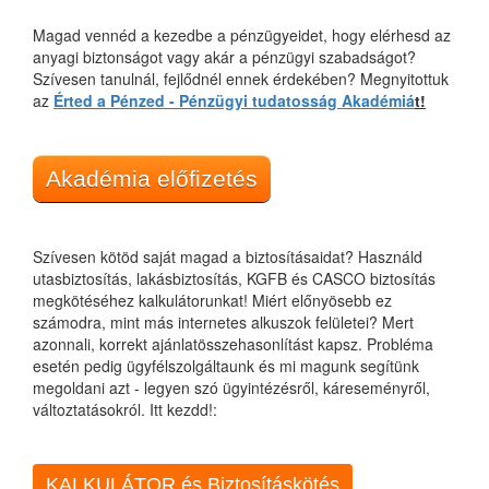
Magad vennéd a kezedbe a pénzügyeidet, hogy elérhesd az
anyagi biztonságot vagy akár a pénzügyi szabadságot?
Szívesen tanulnál, fejlődnél ennek érdekében? Megnyitottuk
az
Érted a Pénzed - Pénzügyi tudatosság Akadémiá
t!
Akadémia előfizetés
Szívesen kötöd saját magad a biztosításaidat? Használd
utasbiztosítás, lakásbiztosítás, KGFB és CASCO biztosítás
megkötéséhez kalkulátorunkat! Miért előnyösebb ez
számodra, mint más internetes alkuszok felületei? Mert
azonnali, korrekt ajánlatösszehasonlítást kapsz. Probléma
esetén pedig ügyfélszolgáltaunk és mi magunk segítünk
megoldani azt - legyen szó ügyintézésről, káreseményről,
változtatásokról. Itt kezdd!:
KALKULÁTOR és Biztosításkötés