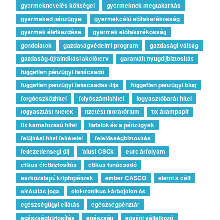
gyermeknevelés költségei
gyermeknek megtakarítás
gyermeked pénzügyei
gyermekcélú előtakarékosság
gyermek életkezdése
gyermek előtakarékosság
gondolatok
gazdaságvédelmi program
gazdasági válság
gazdaság-újraindítási akcióterv
garantált nyugdíjbiztosítás
független pénzügyi tanácsadó
független pénzügyi tanácsadás díja
független pénzügyi blog
forgóeszközhitel
folyószámlahitel
fogyasztóbarát hitel
fogyasztási hitelek
fizetési moratórium
fix állampapír
fix kamatozású hitel
fiatalok és a pénzügyek
felújítási hitel feltételei
felelősségbiztosítás
fedezetlenségi díj
falusi CSOk
euro árfolyam
etikus életbiztosítás
etikus tanácsadó
eszközalapú kriptopénzek
ember CASCO
elérni a célt
elsétálás joga
elektronikus kárbejelentés
egészségügyi ellátás
egészségpénztár
egészségbiztosítás
egészség
egyéni vállalkozó