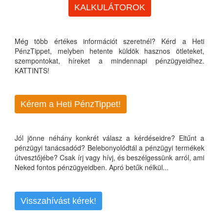
KALKULÁTOROK
Még több értékes információt szeretnél? Kérd a Heti
PénzTippet, melyben hetente küldök hasznos ötleteket,
szempontokat, híreket a mindennapi pénzügyeidhez.
KATTINTS!
Kérem a Heti PénzTippet!
Jól jönne néhány konkrét válasz a kérdéseidre? Eltűnt a
pénzügyi tanácsadód? Belebonyolódtál a pénzügyi termékek
útvesztőjébe? Csak írj vagy hívj, és beszélgessünk arról, ami
Neked fontos pénzügyeidben. Apró betűk nélkül...
Visszahívást kérek!