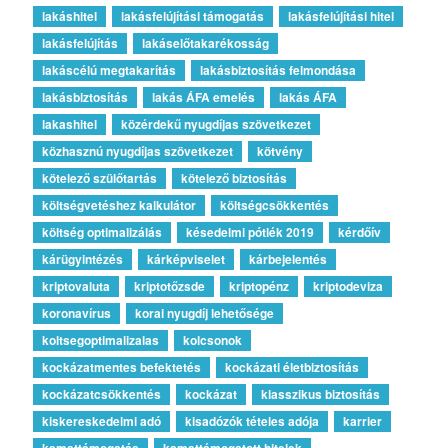
lakáshitel
lakásfelújítási támogatás
lakásfelújítási hitel
lakásfelújítás
lakáselőtakarékosság
lakáscélú megtakarítás
lakásbiztosítás felmondása
lakásbiztosítás
lakás ÁFA emelés
lakás ÁFA
lakashitel
közérdekű nyugdíjas szövetkezet
közhasznú nyugdíjas szövetkezet
kötvény
kötelező szülőtartás
kötelező biztosítás
költségvetéshez kalkulátor
költségcsökkentés
költség optimalizálás
késedelmi pótlék 2019
kérdőív
kárügyintézés
kárképviselet
kárbejelentés
kriptovaluta
kriptotőzsde
kriptopénz
kriptodeviza
koronavírus
korai nyugdíj lehetősége
koltsegoptimalizalas
kolcsonok
kockázatmentes befektetés
kockázati életbiztosítás
kockázatcsökkentés
kockázat
klasszikus biztosítás
kiskereskedelmi adó
kisadózók tételes adója
karrier
kamattámogatás
kamattámogatott hitelek