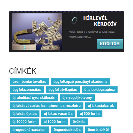
CÍMKÉK
üzembentartóváltás
ügyfélképző pénzügyi akadémia
ügyfélazonosítás
ügyfél átvilágítás
út a boldogsághoz
újraindítási gyorskölcsön
új nyugdíjkötvény
új lakásvásárlás kamatmentes részletre
új lakástakarék
új lakás építés
új lakás vásárlás
új 500 forint
új 10000 forint
új 1000 forint
öröklés
öregedő társadalom
öngondoskodás
önerő nélkül