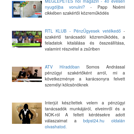
MEGLEPETÉS női magazin - 40 évesen
nyugdíjba vonulni?
- Papp Noémi
cikkében szakértői közreműködés
RTL KLUB - PénzÜgyesek vetélkedő
-
szakértő tanácsadói közreműködés, a
feladatok kitalálása és összeállítása,
valamint részvétel a zsűriben
ATV Híradóban
Somos Andrással
pénzügyi szakértőként arról, mi a
következménye a karácsonyra felvett
személyi kölcsönöknek
Interjút készítettek velem a pénzügyi
tanácsadók munkájáról, elveimről és a
NOK-ról A feltett kérdésekre adott
válaszaimat a
bdpst24.hu oldalán
olvashatod.