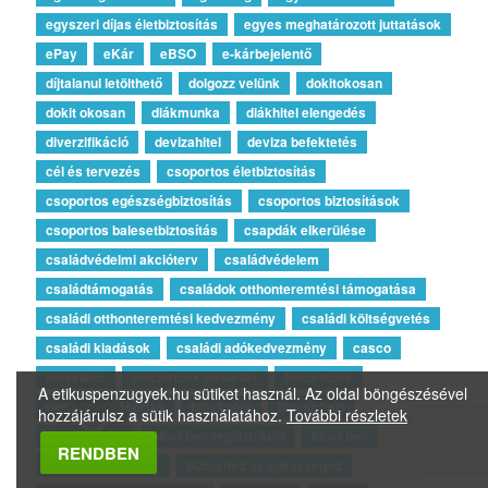
egyszeri díjas életbiztosítás
egyes meghatározott juttatások
ePay
eKár
eBSO
e-kárbejelentő
díjtalanul letölthető
dolgozz velünk
dokitokosan
dokit okosan
diákmunka
diákhitel elengedés
diverzifikáció
devizahitel
deviza befektetés
cél és tervezés
csoportos életbiztosítás
csoportos egészségbiztosítás
csoportos biztosítások
csoportos balesetbiztosítás
csapdák elkerülése
családvédelmi akcióterv
családvédelem
családtámogatás
családok otthonteremtési támogatása
családi otthonteremtési kedvezmény
családi költségvetés
családi kiadások
családi adókedvezmény
casco
blokklánc
blockstock vásárlás
blockstock
A etikuspenzugyek.hu sütiket használ. Az oldal böngészésével
blocknote vásárlás
blocknote
blockchain
hozzájárulsz a sütik használatához.
További részletek
blockbenpay
blockben regisztráció
blockben
Megbízható Oldal
RENDBEN
biztosítási törvény
biztosítsd az egészséged
Igazolta:
Trustindex