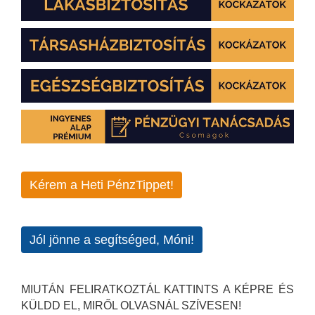
Kérem a Heti PénzTippet!
Jól jönne a segítséged, Móni!
MIUTÁN FELIRATKOZTÁL KATTINTS A KÉPRE ÉS
KÜLDD EL, MIRŐL OLVASNÁL SZÍVESEN!