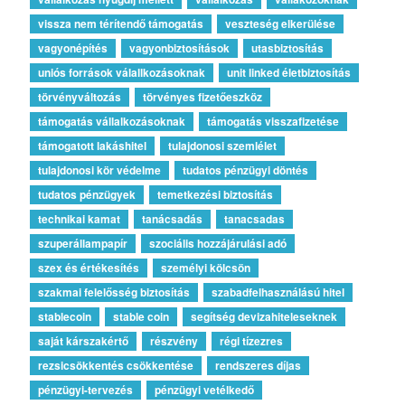
vissza nem térítendő támogatás
veszteség elkerülése
vagyonépítés
vagyonbiztosítások
utasbiztosítás
uniós források válallkozásoknak
unit linked életbiztosítás
törvényváltozás
törvényes fizetőeszköz
támogatás vállalkozásoknak
támogatás visszafizetése
támogatott lakáshitel
tulajdonosi szemlélet
tulajdonosi kör védelme
tudatos pénzügyi döntés
tudatos pénzügyek
temetkezési biztosítás
technikai kamat
tanácsadás
tanacsadas
szuperállampapír
szociális hozzájárulási adó
szex és értékesítés
személyi kölcsön
szakmai felelősség biztosítás
szabadfelhasználású hitel
stablecoin
stable coin
segítség devizahiteleseknek
saját kárszakértő
részvény
régi tízezres
rezsicsökkentés csökkentése
rendszeres díjas
pénzügyi-tervezés
pénzügyi vetélkedő