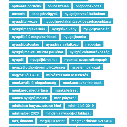
optimális portfólió
online fizetés
ongondoskodas
onecoin
okos pénzügyek
nyugdíjtervező kalkulátor
nyugdíjtervezés
nyugdíjmegtakarítások összehasonlítása
nyugdíjmegtakarítás
nyugdíjkötvény
nyugdíjkorhatár
nyugdíjcélú megtakarítások
nyugdíjbomba
nyugdíjbiztosítás
nyugdíjas vállalkozó
nyugdíjas
nyugdíj melletti munka járulékai
nyugdíj előtakarékosság
nyugdíj
nyugdijbiztositas
nyomdai szuperállampapír
nemzeti otthonteremtő közösség
napelem pályázat
nagyszülői GYED
művészet mint befektetés
munkavállalói elégedettség
munkatársakat keresek
munkaerő megtartása
munkabaleset
munka nyugdíj mellett
mnb pályázat
minősített fogyasztóbarát hitel
minimálbér2019
minimálbér 2020
minden a nyugdíjról táblázat
merj álmodni
megújul a forint
megtakarítások SZOCHO