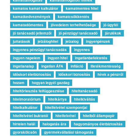
kamatos kamat kalkulátor
kamatmentes hitel
kamatkedvezmények
kamatcsökkentés
kamatadómentes
jövedelem terhelhetősége
jó ügyfél
jó tanácsadó jellemzői
jó pénzügyi tanácsadó
járulékok
juttatások
jelzáloghitel
jelzalog
ingyenpénzek
ingyenes pénzügyi tanácsadás
ingyenes
ingyen napelem
ingyen hitel
ingatlanbefektetés
ingatlanalap
ingatlan ÁFA
infláció
illetékmentesség
időskori életbiztosítás
időskori biztosítás
hírek a pénzről
hozam
hogyan legyél gazdag
hiteltörlesztés felfüggesztése
hiteltanácsadó
hitelmoratórium
hitelkártya
hitelkiváltás
hitelkalkulátor
hitelfelvétel szempontjai
hitelfelvétel buktatói
hitelfelvétel
hitelből állampapír
hirtelen halál
halogatás ára
hagyományos életbiztosítás
gyorskölcsön
gyermekvállalási támogatás