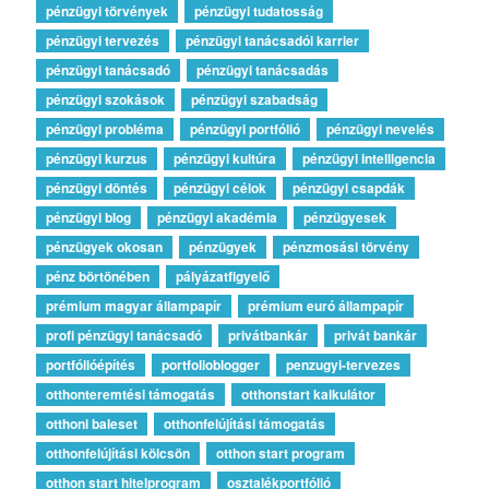
pénzügyi törvények
pénzügyi tudatosság
pénzügyi tervezés
pénzügyi tanácsadói karrier
pénzügyi tanácsadó
pénzügyi tanácsadás
pénzügyi szokások
pénzügyi szabadság
pénzügyi probléma
pénzügyi portfólió
pénzügyi nevelés
pénzügyi kurzus
pénzügyi kultúra
pénzügyi intelligencia
pénzügyi döntés
pénzügyi célok
pénzügyi csapdák
pénzügyi blog
pénzügyi akadémia
pénzügyesek
pénzügyek okosan
pénzügyek
pénzmosási törvény
pénz börtönében
pályázatfigyelő
prémium magyar állampapír
prémium euró állampapír
profi pénzügyi tanácsadó
privátbankár
privát bankár
portfólióépítés
portfolioblogger
penzugyi-tervezes
otthonteremtési támogatás
otthonstart kalkulátor
otthoni baleset
otthonfelújítási támogatás
otthonfelújítási kölcsön
otthon start program
otthon start hitelprogram
osztalékportfólió