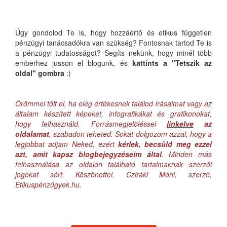
Úgy gondolod Te is, hogy hozzáértő és etikus független
pénzügyi tanácsadókra van szükség? Fontosnak tartod Te is
a pénzügyi tudatosságot? Segíts nekünk, hogy minél több
emberhez jusson el blogunk, és
kattints a "Tetszik az
oldal" gombra
:)
Örömmel tölt el, ha elég értékesnek találod írásaimat vagy az
általam készített képeket, infografikákat és grafikonokat,
hogy felhasználd. Forrásmegjelöléssel
linkelve
az
oldalamat
, szabadon teheted. Sokat dolgozom azzal, hogy a
legjobbat adjam Neked, ezért
kérlek, becsüld meg ezzel
azt, amit kapsz blogbejegyzéseim által
. Minden más
felhasználása az oldalon található tartalmaknak szerzői
jogokat sért. Köszönettel, Cziráki Móni, szerző,
Etikuspénzügyek.hu.