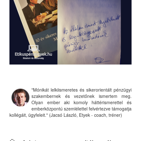
"Mónikát lelkiismeretes és sikerorientált pénzügyi
szakembernek és vezetőnek ismertem meg.
Olyan ember aki komoly háttérismerettel és
emberközpontú szemlélettel felvértezve támogatja
kollégáit, ügyfeleit." (Jacsó László, Etyek - coach, tréner)