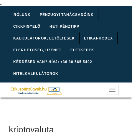
...
RÓLUNK
PÉNZÜGYI TANÁCSADÓINK
CIKKFIGYELŐ
HETI PÉNZTIPP
KALKULÁTOROK, LETÖLTÉSEK
ETIKAI-KÓDEX
ELÉRHETŐSÉG, ÜZENET
ÉLETKÉPEK
KÉRDÉSED VAN? HÍVJ: +36 30 565 5402
HITELKALKULÁTOROK
Toggle
navigation
kriptovaluta