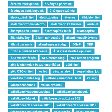
érzelmi intelligencia
érvényes pénzeink
érvényes bankjegyeink
értékpapírszámla
életkezdési hitel
életbiztosítás
átverés
áthidaló hitel
átalányadózó vállalkozó
átalányadó kalkulátor
áruhitel
állampapírok kamat
állampapírok fajtái
állampapírok
államkötvény
állami támogatás
állami nyugdíjkötvény
állami garancia
állami egészségügy
ÖNyP
ÖEP
Érted a Pénzed Akadémia
ÁFA visszatérítés építésnél
ÁFA visszatérítés
ÁFA mentesség
zöld otthon program
zöld lakáshitelek összehasonlítása
zöld hitel
zöld CSOK-hitel
wallet
vésztartalék
végrehajtási jog
várólista mentesség
változó kamatozású hitel
válság
vállalkozónőknek
vállalkozóknak
vállalkozói vagyonbiztosítás
vállalkozói pénzügyek
vállalkozói hitelek
vállalkozások adózása 2021
vállalkozások adózása 2020
vállalkozások adózása 2019
vállalkozás nyugdíj mellett
vállalkozás
vállakozóknak