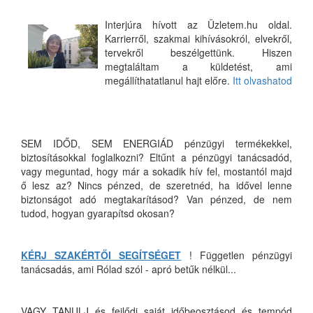
Interjúra hívott az Üzletem.hu oldal.
Karrierről, szakmai kihívásokról, elvekről,
tervekről beszélgettünk. Hiszen
megtaláltam a küldetést, ami
megállíthatatlanul hajt előre.
Itt olvashatod
SEM IDŐD, SEM ENERGIÁD pénzügyi termékekkel,
biztosításokkal foglalkozni? Eltűnt a pénzügyi tanácsadód,
vagy meguntad, hogy már a sokadik hív fel, mostantól majd
ő lesz az? Nincs pénzed, de szeretnéd, ha idővel lenne
biztonságot adó megtakarításod? Van pénzed, de nem
tudod, hogyan gyarapítsd okosan?
KÉRJ SZAKÉRTŐI SEGÍTSÉGET
! Független pénzügyi
tanácsadás, ami Rólad szól - apró betűk nélkül...
VAGY TANULJ és fejlődj saját időbeosztásod és tempód