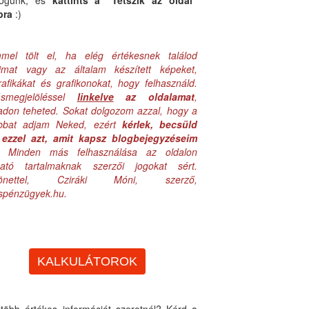
logunk, és
kattints a "Tetszik az oldal"
bra
:)
mel tölt el, ha elég értékesnek találod
aimat vagy az általam készített képeket,
rafikákat és grafikonokat, hogy felhasználd.
ásmegjelöléssel
linkelve
az oldalamat
,
adon teheted. Sokat dolgozom azzal, hogy a
obbat adjam Neked, ezért
kérlek, becsüld
ezzel azt, amit kapsz blogbejegyzéseim
. Minden más felhasználása az oldalon
lható tartalmaknak szerzői jogokat sért.
zönettel, Cziráki Móni, szerző,
uspénzügyek.hu.
KALKULÁTOROK