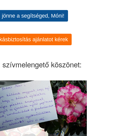
l jönne a segítséged, Móni!
kásbiztosítás ajánlatot kérek
 szívmelengető köszönet: