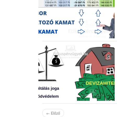
←
Előző