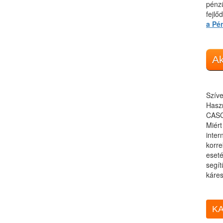
pénzü
fejlő
a Pé
Ak
Szíve
Haszn
CASC
Miér
inter
korre
eseté
segít
káres
KA