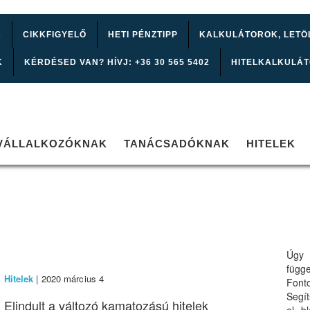
K
CIKKFIGYELŐ
HETI PÉNZTIPP
KALKULÁTOROK, LETÖ
K
KÉRDÉSED VAN? HÍVJ: +36 30 565 5402
HITELKALKULÁ
VÁLLALKOZÓKNAK
TANÁCSADÓKNAK
HITELEK
Úgy 
függ
Hitelek
| 2020 március 4
Font
Segí
Elindult a változó kamatozású hitelek