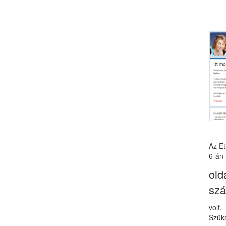
Az E
6-án 
old
sz
volt
Szüks