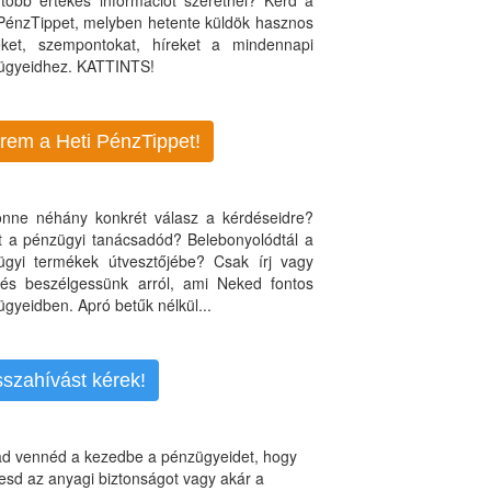
több értékes információt szeretnél? Kérd a
 PénzTippet, melyben hetente küldök hasznos
teket, szempontokat, híreket a mindennapi
ügyeidhez. KATTINTS!
rem a Heti PénzTippet!
jönne néhány konkrét válasz a kérdéseidre?
nt a pénzügyi tanácsadód? Belebonyolódtál a
ügyi termékek útvesztőjébe? Csak írj vagy
, és beszélgessünk arról, ami Neked fontos
gyeidben. Apró betűk nélkül...
sszahívást kérek!
d vennéd a kezedbe a pénzügyeidet, hogy
esd az anyagi biztonságot vagy akár a