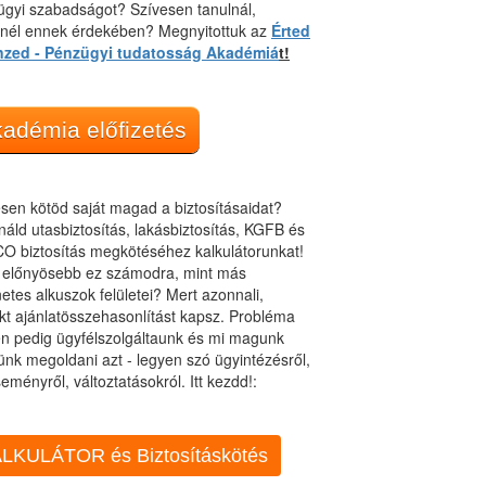
gyi szabadságot? Szívesen tanulnál,
dnél ennek érdekében? Megnyitottuk az
Érted
nzed - Pénzügyi tudatosság Akadémiá
t!
adémia előfizetés
sen kötöd saját magad a biztosításaidat?
áld utasbiztosítás, lakásbiztosítás, KGFB és
O biztosítás megkötéséhez kalkulátorunkat!
t előnyösebb ez számodra, mint más
netes alkuszok felületei? Mert azonnali,
kt ajánlatösszehasonlítást kapsz. Probléma
n pedig ügyfélszolgáltaunk és mi magunk
ünk megoldani azt - legyen szó ügyintézésről,
eményről, változtatásokról. Itt kezdd!:
LKULÁTOR és Biztosításkötés