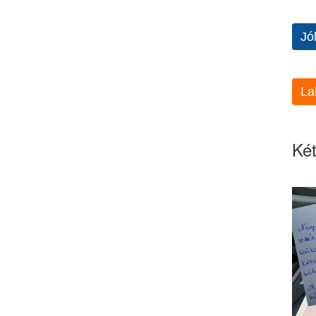
Jó
La
Két