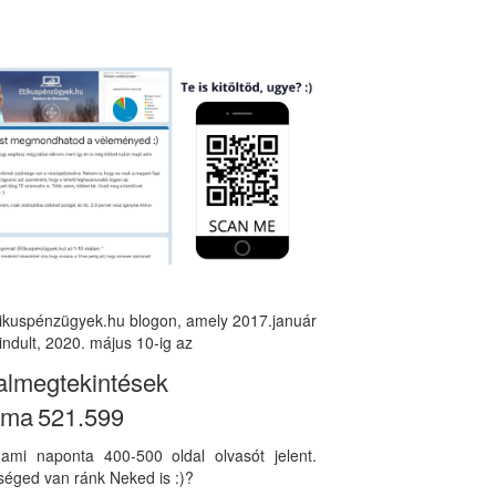
tikuspénzügyek.hu blogon, amely 2017.január
indult, 2020. május 10-ig az
almegtekintések
áma
521.599
, ami naponta 400-500 oldal olvasót jelent.
éged van ránk Neked is :)?