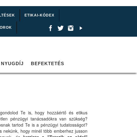
LTÉSEK
ETIKAI-KÓDEX
TOROK
NYUGDÍJ
BEFEKTETÉS
gondolod Te is, hogy hozzáértő és etikus
etlen pénzügyi tanácsadókra van szükség?
osnak tartod Te is a pénzügyi tudatosságot?
ts nekünk, hogy minél több emberhez jusson