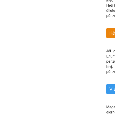
Még 
Heti
ötle
pénz
Ké
Jól 
Eltű
pénz
hívj
pénzü
Vi
Maga
elérh