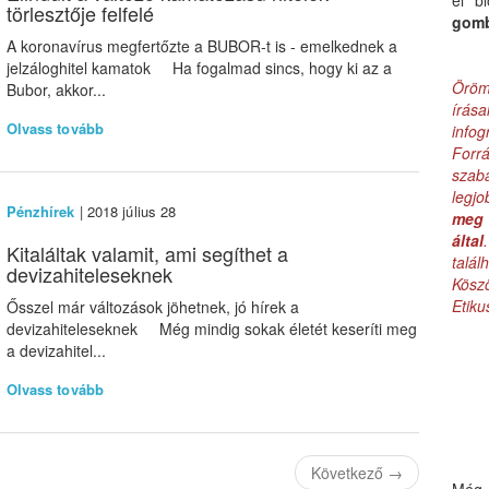
el b
törlesztője felfelé
gom
A koronavírus megfertőzte a BUBOR-t is - emelkednek a
jelzáloghitel kamatok Ha fogalmad sincs, hogy ki az a
Öröm
Bubor, akkor...
írás
Olvass tovább
infog
Forr
szab
legj
Pénzhírek
| 2018 július 28
meg 
által
Kitaláltak valamit, ami segíthet a
talá
devizahiteleseknek
Kös
Etik
Ősszel már változások jöhetnek, jó hírek a
devizahiteleseknek Még mindig sokak életét keseríti meg
a devizahitel...
Olvass tovább
Következő
→