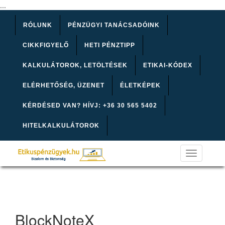
...
RÓLUNK
PÉNZÜGYI TANÁCSADÓINK
CIKKFIGYELŐ
HETI PÉNZTIPP
KALKULÁTOROK, LETÖLTÉSEK
ETIKAI-KÓDEX
ELÉRHETŐSÉG, ÜZENET
ÉLETKÉPEK
KÉRDÉSED VAN? HÍVJ: +36 30 565 5402
HITELKALKULÁTOROK
Toggle
navigation
BlockNoteX