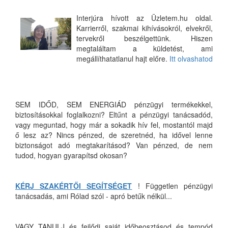
Interjúra hívott az Üzletem.hu oldal.
Karrierről, szakmai kihívásokról, elvekről,
tervekről beszélgettünk. Hiszen
megtaláltam a küldetést, ami
megállíthatatlanul hajt előre.
Itt olvashatod
SEM IDŐD, SEM ENERGIÁD pénzügyi termékekkel,
biztosításokkal foglalkozni? Eltűnt a pénzügyi tanácsadód,
vagy meguntad, hogy már a sokadik hív fel, mostantól majd
ő lesz az? Nincs pénzed, de szeretnéd, ha idővel lenne
biztonságot adó megtakarításod? Van pénzed, de nem
tudod, hogyan gyarapítsd okosan?
KÉRJ SZAKÉRTŐI SEGÍTSÉGET
! Független pénzügyi
tanácsadás, ami Rólad szól - apró betűk nélkül...
VAGY TANULJ és fejlődj saját időbeosztásod és tempód