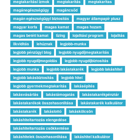
megtakarítási izmok
megtakarítás
megtakaritas
magánegészségügy
magáncsőd
magán egészségügyi biztosítás
magyar állampapír plusz
magyar korfa
magas kamat
magas hozam
magas betéti kamat
lízing
lojalitási program
lojalitás
likviditás
lehúznak
legjobb-munka
legjobb pénzügyi blog
legjobb nyugdíjmegtakarítás
legjobb nyugdíjmegoldás
legjobb nyugdíjbiztosítás
legjobb munka
legjobb lakástakarék
legjobb lakáshitel
legjobb lakásbiztosítás
legjobb hitel
legjobb gyermekmegtakarítás
lakásépítés
lakásvásárlás
lakástámogatás
lakástakarékpénztár
lakástakarékok összehasonlítása
lakástakarék kalkulátor
lakástakarék
lakáslottó
lakáskölcsön
lakáshiteltartozás elengedése
lakáshiteltartozás csökkentése
lakáshitelek összehasonlítása
lakáshitel kalkulátor