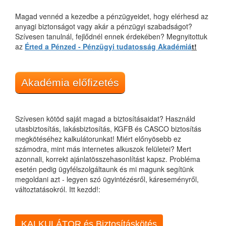
Magad vennéd a kezedbe a pénzügyeidet, hogy elérhesd az
anyagi biztonságot vagy akár a pénzügyi szabadságot?
Szívesen tanulnál, fejlődnél ennek érdekében? Megnyitottuk
az
Érted a Pénzed - Pénzügyi tudatosság Akadémiá
t!
Akadémia előfizetés
Szívesen kötöd saját magad a biztosításaidat? Használd
utasbiztosítás, lakásbiztosítás, KGFB és CASCO biztosítás
megkötéséhez kalkulátorunkat! Miért előnyösebb ez
számodra, mint más internetes alkuszok felületei? Mert
azonnali, korrekt ajánlatösszehasonlítást kapsz. Probléma
esetén pedig ügyfélszolgáltaunk és mi magunk segítünk
megoldani azt - legyen szó ügyintézésről, káreseményről,
változtatásokról. Itt kezdd!:
KALKULÁTOR és Biztosításkötés