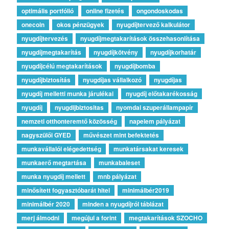
optimális portfólió
online fizetés
ongondoskodas
onecoin
okos pénzügyek
nyugdíjtervező kalkulátor
nyugdíjtervezés
nyugdíjmegtakarítások összehasonlítása
nyugdíjmegtakarítás
nyugdíjkötvény
nyugdíjkorhatár
nyugdíjcélú megtakarítások
nyugdíjbomba
nyugdíjbiztosítás
nyugdíjas vállalkozó
nyugdíjas
nyugdíj melletti munka járulékai
nyugdíj előtakarékosság
nyugdíj
nyugdijbiztositas
nyomdai szuperállampapír
nemzeti otthonteremtő közösség
napelem pályázat
nagyszülői GYED
művészet mint befektetés
munkavállalói elégedettség
munkatársakat keresek
munkaerő megtartása
munkabaleset
munka nyugdíj mellett
mnb pályázat
minősített fogyasztóbarát hitel
minimálbér2019
minimálbér 2020
minden a nyugdíjról táblázat
merj álmodni
megújul a forint
megtakarítások SZOCHO