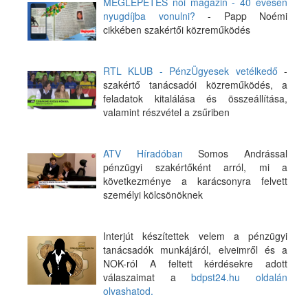
MEGLEPETÉS női magazin - 40 évesen
nyugdíjba vonulni?
- Papp Noémi
cikkében szakértői közreműködés
RTL KLUB - PénzÜgyesek vetélkedő
-
szakértő tanácsadói közreműködés, a
feladatok kitalálása és összeállítása,
valamint részvétel a zsűriben
ATV Híradóban
Somos Andrással
pénzügyi szakértőként arról, mi a
következménye a karácsonyra felvett
személyi kölcsönöknek
Interjút készítettek velem a pénzügyi
tanácsadók munkájáról, elveimről és a
NOK-ról A feltett kérdésekre adott
válaszaimat a
bdpst24.hu oldalán
olvashatod.