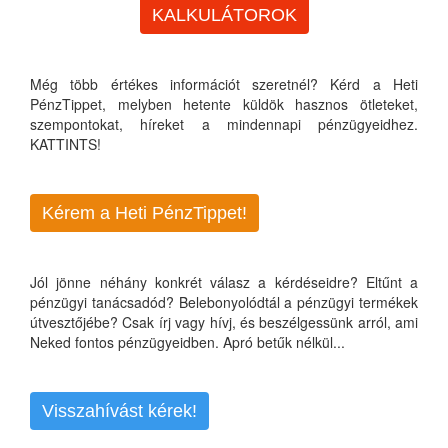
KALKULÁTOROK
Még több értékes információt szeretnél? Kérd a Heti
PénzTippet, melyben hetente küldök hasznos ötleteket,
szempontokat, híreket a mindennapi pénzügyeidhez.
KATTINTS!
Kérem a Heti PénzTippet!
Jól jönne néhány konkrét válasz a kérdéseidre? Eltűnt a
pénzügyi tanácsadód? Belebonyolódtál a pénzügyi termékek
útvesztőjébe? Csak írj vagy hívj, és beszélgessünk arról, ami
Neked fontos pénzügyeidben. Apró betűk nélkül...
Visszahívást kérek!