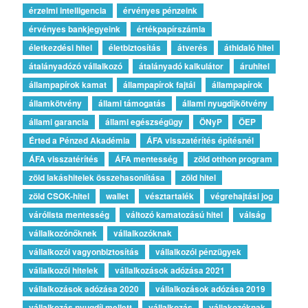
érzelmi intelligencia
érvényes pénzeink
érvényes bankjegyeink
értékpapírszámla
életkezdési hitel
életbiztosítás
átverés
áthidaló hitel
átalányadózó vállalkozó
átalányadó kalkulátor
áruhitel
állampapírok kamat
állampapírok fajtái
állampapírok
államkötvény
állami támogatás
állami nyugdíjkötvény
állami garancia
állami egészségügy
ÖNyP
ÖEP
Érted a Pénzed Akadémia
ÁFA visszatérítés építésnél
ÁFA visszatérítés
ÁFA mentesség
zöld otthon program
zöld lakáshitelek összehasonlítása
zöld hitel
zöld CSOK-hitel
wallet
vésztartalék
végrehajtási jog
várólista mentesség
változó kamatozású hitel
válság
vállalkozónőknek
vállalkozóknak
vállalkozói vagyonbiztosítás
vállalkozói pénzügyek
vállalkozói hitelek
vállalkozások adózása 2021
vállalkozások adózása 2020
vállalkozások adózása 2019
vállalkozás nyugdíj mellett
vállalkozás
vállakozóknak