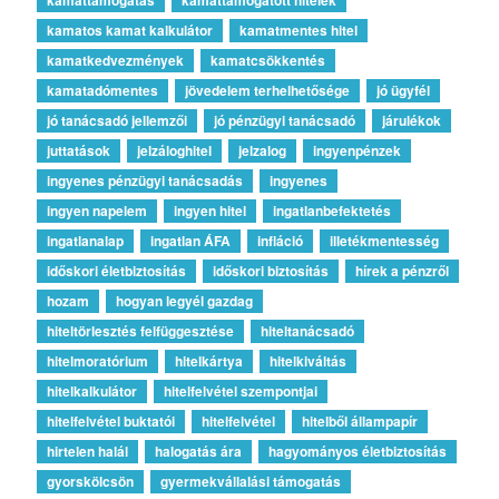
kamatos kamat kalkulátor
kamatmentes hitel
kamatkedvezmények
kamatcsökkentés
kamatadómentes
jövedelem terhelhetősége
jó ügyfél
jó tanácsadó jellemzői
jó pénzügyi tanácsadó
járulékok
juttatások
jelzáloghitel
jelzalog
ingyenpénzek
ingyenes pénzügyi tanácsadás
ingyenes
ingyen napelem
ingyen hitel
ingatlanbefektetés
ingatlanalap
ingatlan ÁFA
infláció
illetékmentesség
időskori életbiztosítás
időskori biztosítás
hírek a pénzről
hozam
hogyan legyél gazdag
hiteltörlesztés felfüggesztése
hiteltanácsadó
hitelmoratórium
hitelkártya
hitelkiváltás
hitelkalkulátor
hitelfelvétel szempontjai
hitelfelvétel buktatói
hitelfelvétel
hitelből állampapír
hirtelen halál
halogatás ára
hagyományos életbiztosítás
gyorskölcsön
gyermekvállalási támogatás