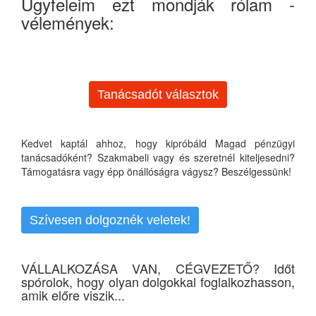
Ügyfeleim ezt mondják rólam -
vélemények:
Tanácsadót választok
Kedvet kaptál ahhoz, hogy kipróbáld Magad pénzügyi
tanácsadóként? Szakmabeli vagy és szeretnél kiteljesedni?
Támogatásra vagy épp önállóságra vágysz? Beszélgessünk!
Szívesen dolgoznék veletek!
VÁLLALKOZÁSA VAN, CÉGVEZETŐ? Időt
spórolok, hogy olyan dolgokkal foglalkozhasson,
amik előre viszik...