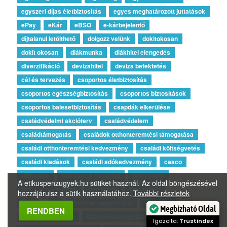
egyszeri díjas életbiztosítás
egyes meghatározott juttatások
ePay
eKár
eBSO
e-kárbejelentő
díjtalanul letölthető
dolgozz velünk
dokitokosan
dokit okosan
diákmunka
diákhitel elengedés
diverzifikáció
devizahitel
deviza befektetés
cél és tervezés
csoportos életbiztosítás
csoportos egészségbiztosítás
csoportos biztosítások
csoportos balesetbiztosítás
csapdák elkerülése
családvédelmi akcióterv
családvédelem
családtámogatás
családok otthonteremtési támogatása
családi otthonteremtési kedvezmény
családi költségvetés
családi kiadások
családi adókedvezmény
casco
blokklánc
blockstock vásárlás
blockstock
A etikuspenzugyek.hu sütiket használ. Az oldal böngészésével
blocknote vásárlás
blocknote
blockchain
hozzájárulsz a sütik használatához.
További részletek
blockbenpay
blockben regisztráció
blockben
Megbízható Oldal
RENDBEN
biztosítási törvény
biztosítsd az egészséged
Igazolta:
Trustindex