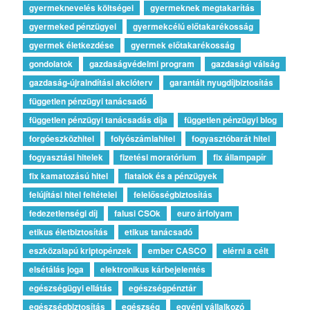
gyermeknevelés költségei
gyermeknek megtakarítás
gyermeked pénzügyei
gyermekcélú előtakarékosság
gyermek életkezdése
gyermek előtakarékosság
gondolatok
gazdaságvédelmi program
gazdasági válság
gazdaság-újraindítási akcióterv
garantált nyugdíjbiztosítás
független pénzügyi tanácsadó
független pénzügyi tanácsadás díja
független pénzügyi blog
forgóeszközhitel
folyószámlahitel
fogyasztóbarát hitel
fogyasztási hitelek
fizetési moratórium
fix állampapír
fix kamatozású hitel
fiatalok és a pénzügyek
felújítási hitel feltételei
felelősségbiztosítás
fedezetlenségi díj
falusi CSOk
euro árfolyam
etikus életbiztosítás
etikus tanácsadó
eszközalapú kriptopénzek
ember CASCO
elérni a célt
elsétálás joga
elektronikus kárbejelentés
egészségügyi ellátás
egészségpénztár
egészségbiztosítás
egészség
egyéni vállalkozó