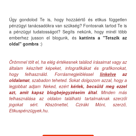
Úgy gondolod Te is, hogy hozzáértő és etikus független
pénzügyi tanácsadókra van szükség? Fontosnak tartod Te is
a pénzügyi tudatosságot? Segíts nekünk, hogy minél több
emberhez jusson el blogunk, és
kattints a "Tetszik az
oldal" gombra
:)
Örömmel tölt el, ha elég értékesnek találod írásaimat vagy az
általam készített képeket, infografikákat és grafikonokat,
hogy felhasználd. Forrásmegjelöléssel
linkelve
az
oldalamat
, szabadon teheted. Sokat dolgozom azzal, hogy a
legjobbat adjam Neked, ezért
kérlek, becsüld meg ezzel
azt, amit kapsz blogbejegyzéseim által
. Minden más
felhasználása az oldalon található tartalmaknak szerzői
jogokat sért. Köszönettel, Cziráki Móni, szerző,
Etikuspénzügyek.hu.