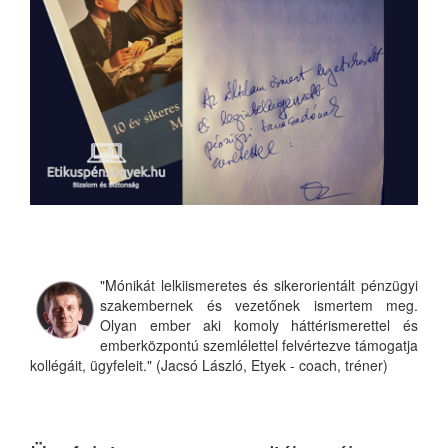
"Mónikát lelkiismeretes és sikerorientált pénzügyi
szakembernek és vezetőnek ismertem meg.
Olyan ember aki komoly háttérismerettel és
emberközpontú szemlélettel felvértezve támogatja
kollégáit, ügyfeleit." (Jacsó László, Etyek - coach, tréner)