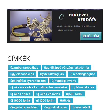
CÍMKÉK
üzembentartóváltás
ügyfélképző pénzügyi akadémia
ügyfélazonosítás
ügyfél átvilágítás
út a boldogsághoz
újraindítási gyorskölcsön
új nyugdíjkötvény
új lakásvásárlás kamatmentes részletre
új lakástakarék
új lakás építés
új lakás vásárlás
új 500 forint
új 10000 forint
új 1000 forint
öröklés
öregedő társadalom
öngondoskodás
önerő nélkül