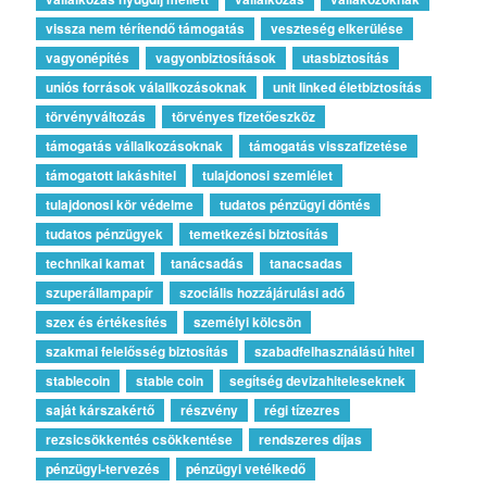
vissza nem térítendő támogatás
veszteség elkerülése
vagyonépítés
vagyonbiztosítások
utasbiztosítás
uniós források válallkozásoknak
unit linked életbiztosítás
törvényváltozás
törvényes fizetőeszköz
támogatás vállalkozásoknak
támogatás visszafizetése
támogatott lakáshitel
tulajdonosi szemlélet
tulajdonosi kör védelme
tudatos pénzügyi döntés
tudatos pénzügyek
temetkezési biztosítás
technikai kamat
tanácsadás
tanacsadas
szuperállampapír
szociális hozzájárulási adó
szex és értékesítés
személyi kölcsön
szakmai felelősség biztosítás
szabadfelhasználású hitel
stablecoin
stable coin
segítség devizahiteleseknek
saját kárszakértő
részvény
régi tízezres
rezsicsökkentés csökkentése
rendszeres díjas
pénzügyi-tervezés
pénzügyi vetélkedő