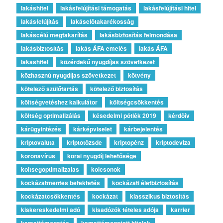
lakáshitel
lakásfelújítási támogatás
lakásfelújítási hitel
lakásfelújítás
lakáselőtakarékosság
lakáscélú megtakarítás
lakásbiztosítás felmondása
lakásbiztosítás
lakás ÁFA emelés
lakás ÁFA
lakashitel
közérdekű nyugdíjas szövetkezet
közhasznú nyugdíjas szövetkezet
kötvény
kötelező szülőtartás
kötelező biztosítás
költségvetéshez kalkulátor
költségcsökkentés
költség optimalizálás
késedelmi pótlék 2019
kérdőív
kárügyintézés
kárképviselet
kárbejelentés
kriptovaluta
kriptotőzsde
kriptopénz
kriptodeviza
koronavírus
korai nyugdíj lehetősége
koltsegoptimalizalas
kolcsonok
kockázatmentes befektetés
kockázati életbiztosítás
kockázatcsökkentés
kockázat
klasszikus biztosítás
kiskereskedelmi adó
kisadózók tételes adója
karrier
kamattámogatás
kamattámogatott hitelek