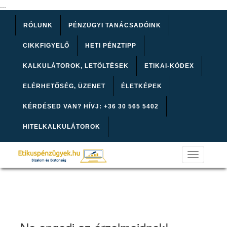
...
RÓLUNK
PÉNZÜGYI TANÁCSADÓINK
CIKKFIGYELŐ
HETI PÉNZTIPP
KALKULÁTOROK, LETÖLTÉSEK
ETIKAI-KÓDEX
ELÉRHETŐSÉG, ÜZENET
ÉLETKÉPEK
KÉRDÉSED VAN? HÍVJ: +36 30 565 5402
HITELKALKULÁTOROK
Toggle
navigation