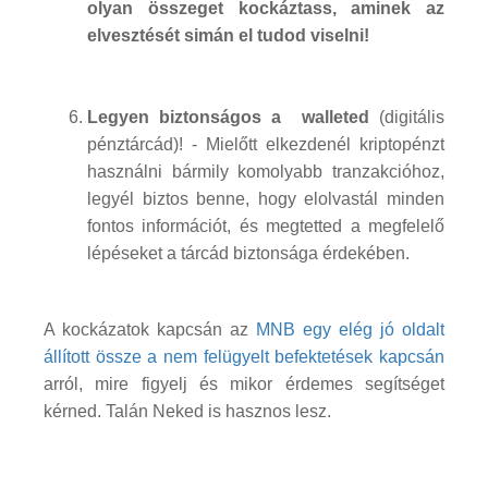
olyan összeget kockáztass, aminek az
elvesztését simán el tudod viselni!
Legyen biztonságos a walleted
(digitális
pénztárcád)! - Mielőtt elkezdenél kriptopénzt
használni bármily komolyabb tranzakcióhoz,
legyél biztos benne, hogy elolvastál minden
fontos információt, és megtetted a megfelelő
lépéseket a tárcád biztonsága érdekében.
A kockázatok kapcsán az
MNB egy elég jó oldalt
állított össze a nem felügyelt befektetések kapcsán
arról, mire figyelj és mikor érdemes segítséget
kérned. Talán Neked is hasznos lesz.