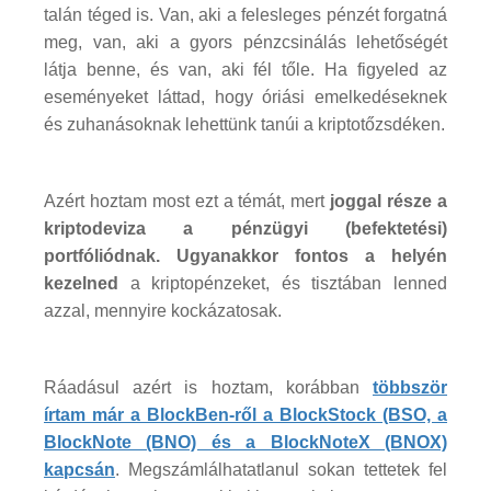
talán téged is. Van, aki a felesleges pénzét forgatná
meg, van, aki a gyors pénzcsinálás lehetőségét
látja benne, és van, aki fél tőle. Ha figyeled az
eseményeket láttad, hogy óriási emelkedéseknek
és zuhanásoknak lehettünk tanúi a kriptotőzsdéken.
Azért hoztam most ezt a témát, mert
joggal része a
kriptodeviza a pénzügyi (befektetési)
portfóliódnak. Ugyanakkor fontos a helyén
kezelned
a kriptopénzeket, és tisztában lenned
azzal, mennyire kockázatosak.
Ráadásul azért is hoztam, korábban
többször
írtam már a BlockBen-ről a BlockStock (BSO, a
BlockNote (BNO) és a BlockNoteX (BNOX)
kapcsán
. Megszámlálhatatlanul sokan tettetek fel