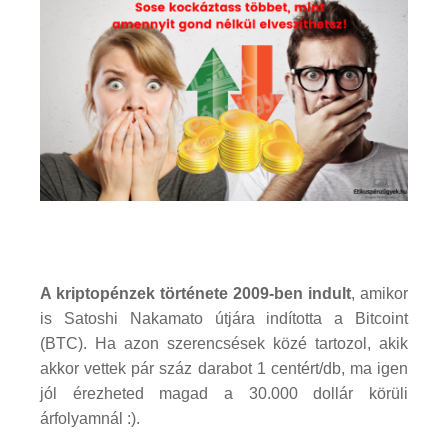
A kriptopénzek története 2009-ben indult
, amikor
is Satoshi Nakamato útjára indította a Bitcoint
(BTC). Ha azon szerencsések közé tartozol, akik
akkor vettek pár száz darabot 1 centért/db, ma igen
jól érezheted magad a 30.000 dollár körüli
árfolyamnál :).