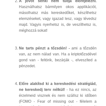
A jövőt senki nem tudja előrejelezni.
Használhatsz bármilyen okos applikációt,
másolhatsz más kereskedőket, készíthetsz
elemzéseket, vagy igazad lesz, vagy tévedsz
majd. Vagyis nyerhetsz is, de veszíthetsz is,
méghozzá sokat!
Ne tarts pénzt a tőzsdén! -
ami a tőzsdén
van, az nem nálad van. Ha a kriptotőzsdével
gond van - feltörik, bezárják -, elveszíted a
pénzedet.
Előre alakítsd ki a kereskedési stratégiád,
ne kereskedj terv nélkül!
- ha ez nincs, az
érzelmeid visznek és nem szállsz ki időben
(FOMO - Fear of missing out - félelem a