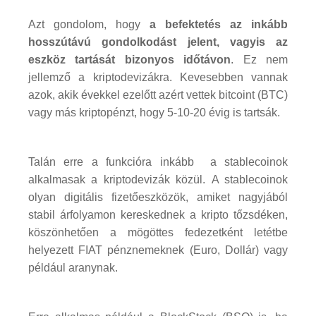
Azt gondolom, hogy
a befektetés az inkább
hosszútávú gondolkodást jelent, vagyis az
eszköz tartását bizonyos időtávon
. Ez nem
jellemző a kriptodevizákra. Kevesebben vannak
azok, akik évekkel ezelőtt azért vettek bitcoint (BTC)
vagy más kriptopénzt, hogy 5-10-20 évig is tartsák.
Talán erre a funkcióra inkább a stablecoinok
alkalmasak a kriptodevizák közül. A stablecoinok
olyan digitális fizetőeszközök, amiket nagyjából
stabil árfolyamon kereskednek a kripto tőzsdéken,
köszönhetően a mögöttes fedezetként letétbe
helyezett FIAT pénznemeknek (Euro, Dollár) vagy
például aranynak.