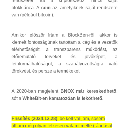
rendszerén fut a kriptoeszköz, nincs saját
blokklánca. A
coin
az, amelyiknek saját rendszere
van (például bitcoin).
Amikor először írtam a BlockBen-ről, akkor is
kiemelt fontosságúnak tartottam a cég és a vezetők
elérhetőségét, a transzparens működést, az
előremutató terveket és jövőképet, a
leinformálhatóságot, a szabályozottságra való
törekvést, és persze a termékeket.
A 2020-ban megjelent
BNOX már kereskedhető
,
sőt a
WhiteBit-en kamatozóan is leköthető
.
Frissítés (2024.12.28)
: be kell valljam, sosem
álltam még olyan lelkesen valami mellé (ráadásul