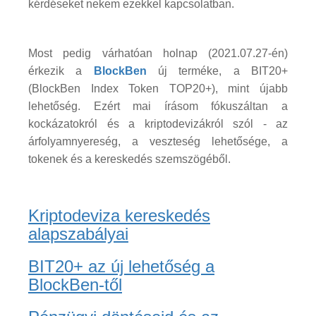
kérdéseket nekem ezekkel kapcsolatban.
Most pedig várhatóan holnap (2021.07.27-én)
érkezik a
BlockBen
új terméke, a BIT20+
(BlockBen Index Token TOP20+), mint újabb
lehetőség. Ezért mai írásom fókuszáltan a
kockázatokról és a kriptodevizákról szól - az
árfolyamnyereség, a veszteség lehetősége, a
tokenek és a kereskedés szemszögéből.
Kriptodeviza kereskedés
alapszabályai
BIT20+ az új lehetőség a
BlockBen-től