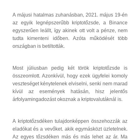
A májusi hatalmas zuhanásban, 2021. május 19-én
az egyik legnépszerűbb kriptotőzsde, a Binance
egyszerűen leállt, így akinek ott volt a pénze, nem
tudta kimenteni időben. Azóta működését több
országban is betiltották.
Most júliusban pedig két török kriptotőzsde is
összeomlott. Azonkívül, hogy ezek ügyfelei komoly
veszteséget kénytelenek elviselni, senki nem marad
kívül az események hatásán, hisz jelentős
árfolyamingadozást okoznak a kriptovalutáknál is.
A kriptotőzsdéken tulajdonképpen összehozzák az
eladókat és a vevőket. akik egymásközt üzletelnek.
Az egyes tőzsdéken más és más lehet az ár. Ma