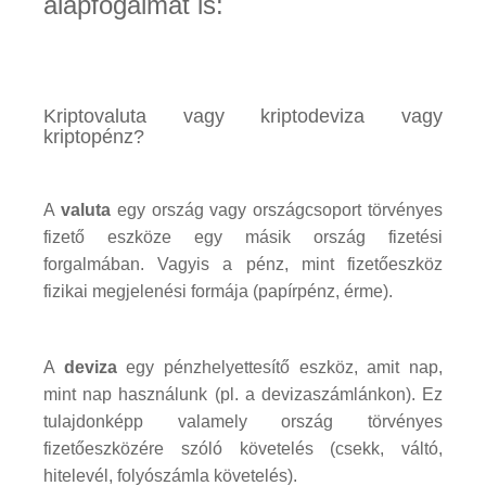
alapfogalmat is:
Kriptovaluta vagy kriptodeviza vagy
kriptopénz?
A
valuta
egy ország vagy országcsoport törvényes
fizető eszköze egy másik ország fizetési
forgalmában. Vagyis a pénz, mint fizetőeszköz
fizikai megjelenési formája (papírpénz, érme).
A
deviza
egy pénzhelyettesítő eszköz, amit nap,
mint nap használunk (pl. a devizaszámlánkon). Ez
tulajdonképp valamely ország törvényes
fizetőeszközére szóló követelés (csekk, váltó,
hitelevél, folyószámla követelés).