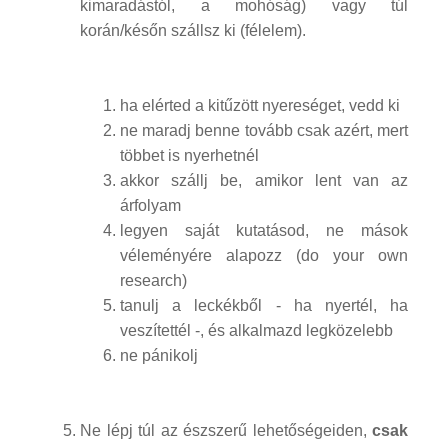
kimaradástól, a mohóság) vagy túl
korán/későn szállsz ki (félelem).
ha elérted a kitűzött nyereséget, vedd ki
ne maradj benne tovább csak azért, mert
többet is nyerhetnél
akkor szállj be, amikor lent van az
árfolyam
legyen saját kutatásod, ne mások
véleményére alapozz (do your own
research)
tanulj a leckékből - ha nyertél, ha
veszítettél -, és alkalmazd legközelebb
ne pánikolj
Ne lépj túl az észszerű lehetőségeiden,
csak