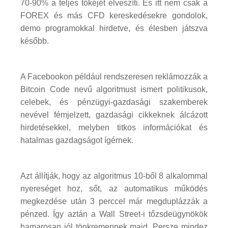
70-90% a teljes tőkéjét elveszíti. És itt nem csak a
FOREX és más CFD kereskedésekre gondolok,
demo programokkal hirdetve, és élesben játszva
később.
A Facebookon például rendszeresen reklámozzák a
Bitcoin Code nevű algoritmust ismert politikusok,
celebek, és pénzügyi-gazdasági szakemberek
nevével fémjelzett, gazdasági cikkeknek álcázott
hirdetésekkel, melyben titkos információkat és
hatalmas gazdagságot ígérnek.
Azt állítják, hogy az algoritmus 10-ből 8 alkalommal
nyereséget hoz, sőt, az automatikus működés
megkezdése után 3 perccel már megduplázzák a
pénzed. Így aztán a Wall Street-i tőzsdeügynökök
hamarosan jól tönkremennek majd. Persze mindez