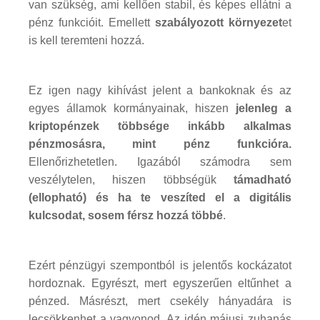
van szükség, ami kellően stabil, és képes ellátni a
pénz funkcióit. Emellett
szabályozott környezet
et
is kell teremteni hozzá.
Ez igen nagy kihívást jelent a bankoknak és az
egyes államok kormányainak, hiszen
jelenleg a
kriptopénzek többsége inkább alkalmas
pénzmosásra, mint pénz funkcióra.
Ellenőrizhetetlen. Igazából számodra sem
veszélytelen, hiszen többségük
támadható
(ellopható) és ha te veszíted el a digitális
kulcsodat, sosem férsz hozzá többé
.
Ezért pénzügyi szempontból is jelentős kockázatot
hordoznak. Egyrészt, mert egyszerűen eltűnhet a
pénzed. Másrészt, mert csekély hányadára is
lecsökkenhet a vagyonod. Az idén májusi zuhanás