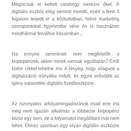
Mégiscsak el kellett valahogy nevezni őket. A
digitális eszköz elég semmit mondó, ezért a fenti 3
fogalom terjedt el a köztudatban. Némi marketing
szempontokat figyelembe véve én is használom
mindhármat felváltva írásaimban...
Ha ennyire semminek nem megfelelők a
kriptopénzek, akkor minek vannak egyáltalán? Erről
külön cikket lehetne írni. A lényeg, hogy világunk a
digitalizáció irányába indult, és egyre erősödik az
igény valamiféle digitális fizetőeszközre.
Az iszonyatos árfolyamingadozások miatt erre ma
még nem igazán alkalmas a többezer kriptopénz
közül egy sem, de a folyamatot megállítani már nem
lehet. Ehhez azonban egy olyan digitális eszközre