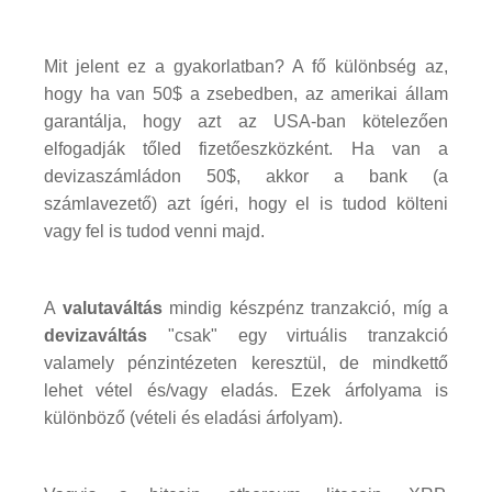
Mit jelent ez a gyakorlatban? A fő különbség az,
hogy ha van 50$ a zsebedben, az amerikai állam
garantálja, hogy azt az USA-ban kötelezően
elfogadják tőled fizetőeszközként. Ha van a
devizaszámládon 50$, akkor a bank (a
számlavezető) azt ígéri, hogy el is tudod költeni
vagy fel is tudod venni majd.
A
valutaváltás
mindig készpénz tranzakció, míg a
devizaváltás
"csak" egy virtuális tranzakció
valamely pénzintézeten keresztül, de mindkettő
lehet vétel és/vagy eladás. Ezek árfolyama is
különböző (vételi és eladási árfolyam).