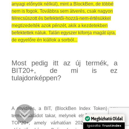
anyagi előnyök nélkül), mint a BlockBen, de többé
nem is fogok. Továbbra sem átverés, csak nagyon
félrecsúszott és befektetői-hozzá-nem-értésükkel
megtizedelték azok pénzét, akik a kezdetekben
befektettek náluk. Talán egyszer kiforrja magát újra,
de egyelőre én kiállok a sorból...
Most pedig itt az új termék, a
BIT20+, de mi is ez
tulajdonképpen?
A rövidítés, a BIT, (BlockBen Index Token) egy
termékcsaládot takar, melynek első eleme a BIT
Megbízható Oldal
TOP20+, amely várhatóan 2021. július 27-től
Igazolta:
Trustindex