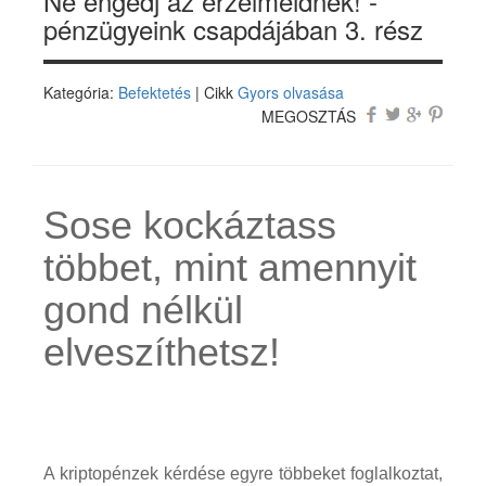
Ne engedj az érzelmeidnek! -
pénzügyeink csapdájában 3. rész
Kategória:
Befektetés
| Cikk
Gyors olvasása
MEGOSZTÁS
Sose kockáztass
többet, mint amennyit
gond nélkül
elveszíthetsz!
A kriptopénzek kérdése egyre többeket foglalkoztat,