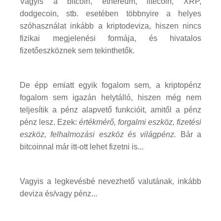
Vagyis a bitcoin, ethereum, litecoin, XRP,
dodgecoin, stb. esetében többnyire a helyes
szóhasználat inkább a kriptodeviza, hiszen nincs
fizikai megjelenési formája, és hivatalos
fizetőeszköznek sem tekinthetők.
De épp emiatt egyik fogalom sem, a kriptopénz
fogalom sem igazán helytálló, hiszen még nem
teljesítik a pénz alapvető funkcióit, amitől a pénz
pénz lesz. Ezek:
értékmérő, forgalmi eszköz, fizetési
eszköz, felhalmozási eszköz és világpénz.
Bár a
bitcoinnal már itt-ott lehet fizetni is...
Vagyis a legkevésbé nevezhető valutának, inkább
deviza és/vagy pénz...