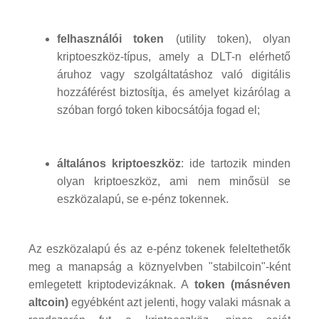
felhasználói token
(utility token), olyan
kriptoeszköz-típus, amely a DLT-n elérhető
áruhoz vagy szolgáltatáshoz való digitális
hozzáférést biztosítja, és amelyet kizárólag a
szóban forgó token kibocsátója fogad el;
általános kriptoeszköz
: ide tartozik minden
olyan kriptoeszköz, ami nem minősül se
eszközalapú, se e-pénz tokennek.
Az eszközalapú és az e-pénz tokenek feleltethetők
meg a manapság a köznyelvben "stabilcoin"-ként
emlegetett kriptodevizáknak. A
token (másnéven
altcoin)
egyébként azt jelenti, hogy valaki másnak a