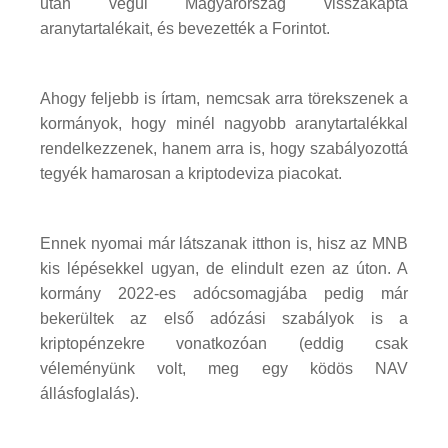
után végül Magyarország visszakapta
aranytartalékait, és bevezették a Forintot.
Ahogy feljebb is írtam, nemcsak arra törekszenek a
kormányok, hogy minél nagyobb aranytartalékkal
rendelkezzenek, hanem arra is, hogy szabályozottá
tegyék hamarosan a kriptodeviza piacokat.
Ennek nyomai már látszanak itthon is, hisz az MNB
kis lépésekkel ugyan, de elindult ezen az úton. A
kormány 2022-es adócsomagjába pedig már
bekerültek az első adózási szabályok is a
kriptopénzekre vonatkozóan (eddig csak
véleményünk volt, meg egy ködös NAV
állásfoglalás).