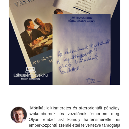
"Mónikát lelkiismeretes és sikerorientált pénzügyi
szakembernek és vezetőnek ismertem meg.
Olyan ember aki komoly háttérismerettel és
emberközpontú szemlélettel felvértezve támogatja