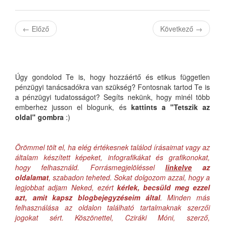
←
Előző
Következő
→
Úgy gondolod Te is, hogy hozzáértő és etikus független
pénzügyi tanácsadókra van szükség? Fontosnak tartod Te is
a pénzügyi tudatosságot? Segíts nekünk, hogy minél több
emberhez jusson el blogunk, és
kattints a "Tetszik az
oldal" gombra
:)
Örömmel tölt el, ha elég értékesnek találod írásaimat vagy az
általam készített képeket, infografikákat és grafikonokat,
hogy felhasználd. Forrásmegjelöléssel
linkelve
az
oldalamat
, szabadon teheted. Sokat dolgozom azzal, hogy a
legjobbat adjam Neked, ezért
kérlek, becsüld meg ezzel
azt, amit kapsz blogbejegyzéseim által
. Minden más
felhasználása az oldalon található tartalmaknak szerzői
jogokat sért. Köszönettel, Cziráki Móni, szerző,