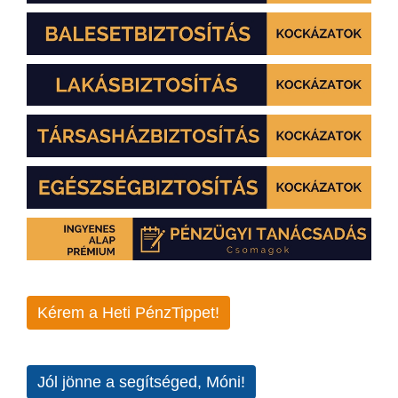
Kérem a Heti PénzTippet!
Jól jönne a segítséged, Móni!