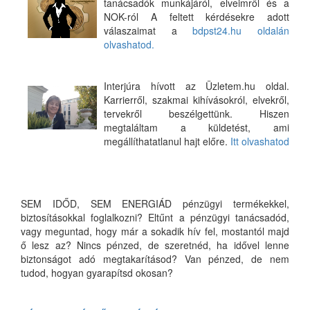
tanácsadók munkájáról, elveimről és a
NOK-ról A feltett kérdésekre adott
válaszaimat a
bdpst24.hu oldalán
olvashatod.
Interjúra hívott az Üzletem.hu oldal.
Karrierről, szakmai kihívásokról, elvekről,
tervekről beszélgettünk. Hiszen
megtaláltam a küldetést, ami
megállíthatatlanul hajt előre.
Itt olvashatod
SEM IDŐD, SEM ENERGIÁD pénzügyi termékekkel,
biztosításokkal foglalkozni? Eltűnt a pénzügyi tanácsadód,
vagy meguntad, hogy már a sokadik hív fel, mostantól majd
ő lesz az? Nincs pénzed, de szeretnéd, ha idővel lenne
biztonságot adó megtakarításod? Van pénzed, de nem
tudod, hogyan gyarapítsd okosan?