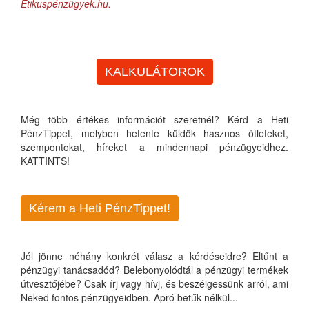
Etikuspénzügyek.hu.
KALKULÁTOROK
Még több értékes információt szeretnél? Kérd a Heti
PénzTippet, melyben hetente küldök hasznos ötleteket,
szempontokat, híreket a mindennapi pénzügyeidhez.
KATTINTS!
Kérem a Heti PénzTippet!
Jól jönne néhány konkrét válasz a kérdéseidre? Eltűnt a
pénzügyi tanácsadód? Belebonyolódtál a pénzügyi termékek
útvesztőjébe? Csak írj vagy hívj, és beszélgessünk arról, ami
Neked fontos pénzügyeidben. Apró betűk nélkül...