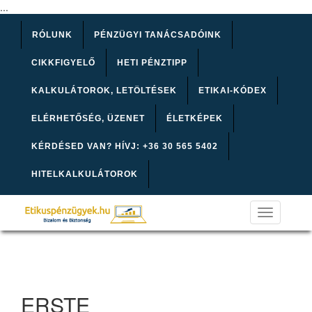
...
RÓLUNK
PÉNZÜGYI TANÁCSADÓINK
CIKKFIGYELŐ
HETI PÉNZTIPP
KALKULÁTOROK, LETÖLTÉSEK
ETIKAI-KÓDEX
ELÉRHETŐSÉG, ÜZENET
ÉLETKÉPEK
KÉRDÉSED VAN? HÍVJ: +36 30 565 5402
HITELKALKULÁTOROK
Toggle
navigation
ERSTE