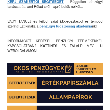
KÉRJ SZAKÉRTŐI SEGÍTSÉGET
! Független pénzügyi
tanácsadás, ami Rólad szól - apró betűk nélkül...
VAGY TANULJ és fejlődj saját időbeosztásod és tempód
szerint! Ezt kínálja a
pénzügyi tudatosság akadémiá
nk!
INFORMÁCIÓT KERESEL PÉNZÜGYI TERMÉKEKKEL
KAPCSOLATBAN?
KATTINTS
ÉS TALÁLD MEG ÚJ
WEBOLDALAMON!