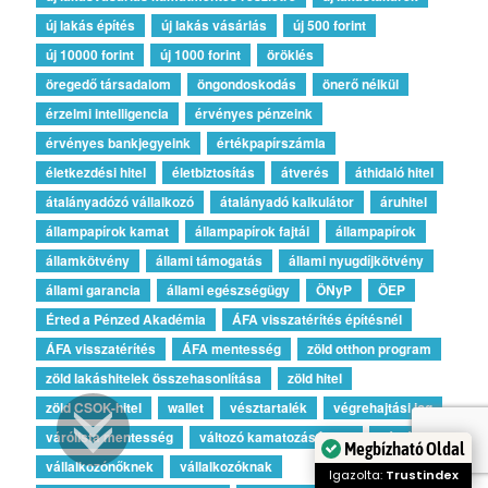
új lakás építés
új lakás vásárlás
új 500 forint
új 10000 forint
új 1000 forint
öröklés
öregedő társadalom
öngondoskodás
önerő nélkül
érzelmi intelligencia
érvényes pénzeink
érvényes bankjegyeink
értékpapírszámla
életkezdési hitel
életbiztosítás
átverés
áthidaló hitel
átalányadózó vállalkozó
átalányadó kalkulátor
áruhitel
állampapírok kamat
állampapírok fajtái
állampapírok
államkötvény
állami támogatás
állami nyugdíjkötvény
állami garancia
állami egészségügy
ÖNyP
ÖEP
Érted a Pénzed Akadémia
ÁFA visszatérítés építésnél
ÁFA visszatérítés
ÁFA mentesség
zöld otthon program
zöld lakáshitelek összehasonlítása
zöld hitel
zöld CSOK-hitel
wallet
vésztartalék
végrehajtási jog
várólista mentesség
változó kamatozású hitel
válság
Megbízható Oldal
vállalkozónőknek
vállalkozóknak
Igazolta:
Trustindex