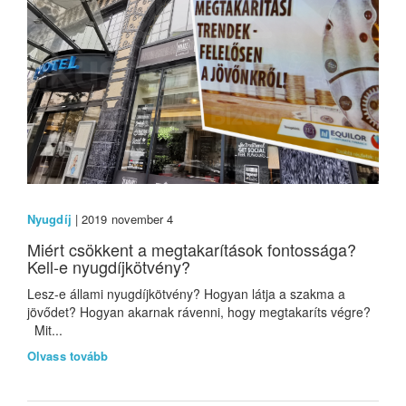
Nyugdíj
| 2019 november 4
Miért csökkent a megtakarítások fontossága?
Kell-e nyugdíjkötvény?
Lesz-e állami nyugdíjkötvény? Hogyan látja a szakma a
jövődet? Hogyan akarnak rávenni, hogy megtakaríts végre?
Mit...
Olvass tovább