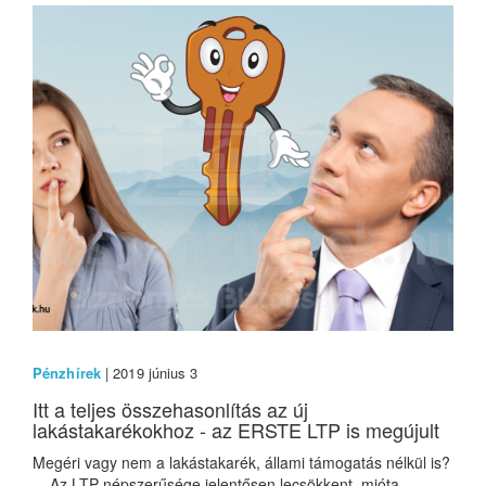
Pénzhírek
| 2019 június 3
Itt a teljes összehasonlítás az új
lakástakarékokhoz - az ERSTE LTP is megújult
Megéri vagy nem a lakástakarék, állami támogatás nélkül is?
Az LTP népszerűsége jelentősen lecsökkent, mióta...