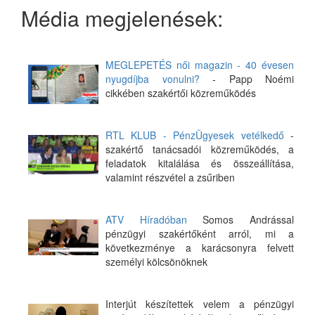
Média megjelenések:
MEGLEPETÉS női magazin - 40 évesen
nyugdíjba vonulni?
- Papp Noémi
cikkében szakértői közreműködés
RTL KLUB - PénzÜgyesek vetélkedő
-
szakértő tanácsadói közreműködés, a
feladatok kitalálása és összeállítása,
valamint részvétel a zsűriben
ATV Híradóban
Somos Andrással
pénzügyi szakértőként arról, mi a
következménye a karácsonyra felvett
személyi kölcsönöknek
Interjút készítettek velem a pénzügyi