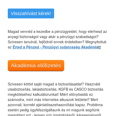
Visszahívást kérek!
Magad vennéd a kezedbe a pénzügyeidet, hogy elérhesd az
anyagi biztonságot vagy akár a pénzügyi szabadságot?
Szívesen tanulnál, fejlődnél ennek érdekében? Megnyitottuk
az
Érted a Pénzed - Pénzügyi tudatosság Akadémiá
t!
Akadémia előfizetés
Szívesen kötöd saját magad a biztosításaidat? Használd
utasbiztosítás, lakásbiztosítás, KGFB és CASCO biztosítás
megkötéséhez kalkulátorunkat! Miért előnyösebb ez
számodra, mint más internetes alkuszok felületei? Mert
azonnali, korrekt ajánlatösszehasonlítást kapsz. Probléma
esetén pedig ügyfélszolgáltaunk és mi magunk segítünk
megoldani azt - legyen szó ügyintézésről, káreseményről,