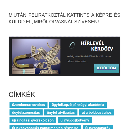
MIUTÁN FELIRATKOZTÁL KATTINTS A KÉPRE ÉS
KÜLDD EL, MIRŐL OLVASNÁL SZÍVESEN!
CÍMKÉK
üzembentartóváltás
ügyfélképző pénzügyi akadémia
ügyfélazonosítás
ügyfél átvilágítás
út a boldogsághoz
újraindítási gyorskölcsön
új nyugdíjkötvény
új lakásvásárlás kamatmentes részletre
új lakástakarék