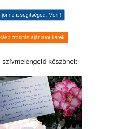
l jönne a segítséged, Móni!
kásbiztosítás ajánlatot kérek
 szívmelengető köszönet: