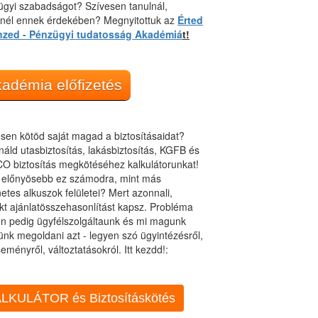
gyi szabadságot? Szívesen tanulnál,
dnél ennek érdekében? Megnyitottuk az
Érted
nzed - Pénzügyi tudatosság Akadémiá
t!
adémia előfizetés
sen kötöd saját magad a biztosításaidat?
áld utasbiztosítás, lakásbiztosítás, KGFB és
O biztosítás megkötéséhez kalkulátorunkat!
t előnyösebb ez számodra, mint más
netes alkuszok felületei? Mert azonnali,
kt ajánlatösszehasonlítást kapsz. Probléma
n pedig ügyfélszolgáltaunk és mi magunk
ünk megoldani azt - legyen szó ügyintézésről,
eményről, változtatásokról. Itt kezdd!:
LKULÁTOR és Biztosításkötés