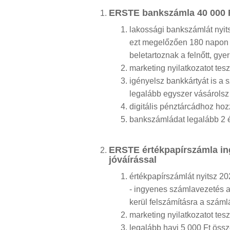
ERSTE bankszámla 40 000 F
lakossági bankszámlát nyits
ezt megelőzően 180 napon b
beletartoznak a felnőtt, g
marketing nyilatkozatot tesz
igényelsz bankkártyát is a
legalább egyszer vásárolsz 
digitális pénztárcádhoz hoz
bankszámládat legalább 2 
ERSTE értékpapírszámla in
jóváírással
értékpapírszámlát nyitsz 20
- ingyenes számlavezetés az
kerül felszámításra a szám
marketing nyilatkozatot tesz
legalább havi 5 000 Ft öss