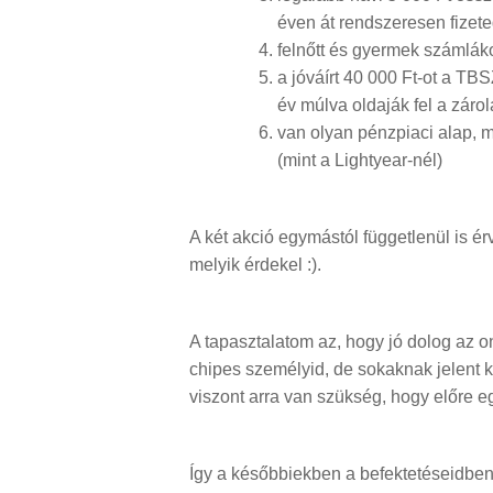
éven át rendszeresen fizete
felnőtt és gyermek számláko
a jóváírt 40 000 Ft-ot a T
év múlva oldaják fel a zárolá
van olyan pénzpiaci alap, me
(mint a Lightyear-nél)
A két akció egymástól függetlenül is ér
melyik érdekel :).
A tapasztalatom az, hogy jó dolog az 
chipes személyid, de sokaknak jelent k
viszont arra van szükség, hogy előre e
Így a későbbiekben a befektetéseidben 