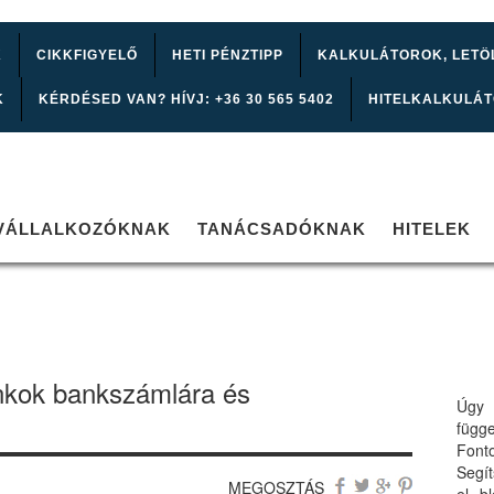
K
CIKKFIGYELŐ
HETI PÉNZTIPP
KALKULÁTOROK, LETÖ
K
KÉRDÉSED VAN? HÍVJ: +36 30 565 5402
HITELKALKULÁ
VÁLLALKOZÓKNAK
TANÁCSADÓKNAK
HITELEK
kok bankszámlára és
Úgy 
függ
Font
Segí
MEGOSZTÁS