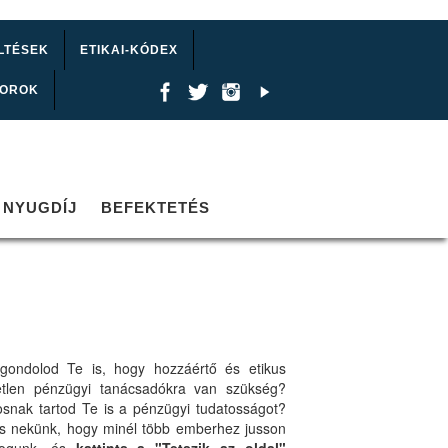
LTÉSEK
ETIKAI-KÓDEX
TOROK
NYUGDÍJ
BEFEKTETÉS
gondolod Te is, hogy hozzáértő és etikus
etlen pénzügyi tanácsadókra van szükség?
osnak tartod Te is a pénzügyi tudatosságot?
ts nekünk, hogy minél több emberhez jusson