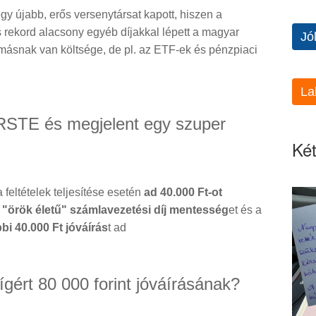
y újabb, erős versenytársat kapott, hiszen a
rekord alacsony egyéb díjakkal lépett a magyar
Jó
 másnak van költsége, de pl. az ETF-ek és pénzpiaci
La
ERSTE és megjelent egy szuper
Két
feltételek teljesítése esetén
ad 40.000 Ft-ot
g
"örök életű" számlavezetési díj mentesség
et és a
bi 40.000 Ft jóváírás
t ad
 ígért 80 000 forint jóváírásának?