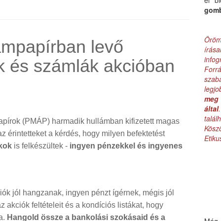
el b
gom
Öröm
ampapírban levő
írás
infog
k és számlák akcióban
Forr
szab
legj
meg 
által
talá
pírok (PMÁP) harmadik hullámban kifizetett magas
Kös
z érintetteket a kérdés, hogy milyen befektetést
Etik
kok
is felkészültek -
ingyen pénzekkel és ingyenes
ók jól hangzanak, ingyen pénzt ígérnek, mégis jól
 akciók feltételeit és a kondíciós listákat, hogy
a.
Hangold össze a bankolási szokásaid és a