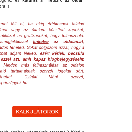
logunk, és
kattints a "Tetszik az oldal"
bra
:)
mel tölt el, ha elég értékesnek találod
aimat vagy az általam készített képeket,
rafikákat és grafikonokat, hogy felhasználd.
ásmegjelöléssel
linkelve
az oldalamat
,
adon teheted. Sokat dolgozom azzal, hogy a
obbat adjam Neked, ezért
kérlek, becsüld
ezzel azt, amit kapsz blogbejegyzéseim
. Minden más felhasználása az oldalon
lható tartalmaknak szerzői jogokat sért.
zönettel, Cziráki Móni, szerző,
uspénzügyek.hu.
KALKULÁTOROK