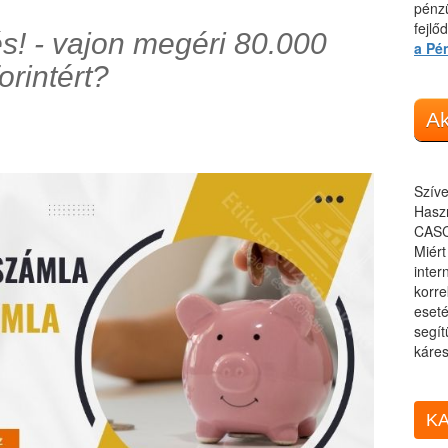
pénzü
fejlő
és! - vajon megéri 80.000
a Pé
forintért?
Ak
Szíve
Haszn
CASC
Miér
inter
korre
eseté
segít
káres
KA