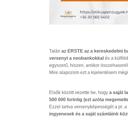
Talán
az ERSTE az a kereskedelmi ba
versenyt a neobankokkal
és a külföld
egyszerű, hiszen, amikor összehasonlít
Mire alapozom ezt a kijelentésem még
Elsők között vezette be, hogy
a saját 
500 000 forintig (ezt azóta megemelt
Ezzel tartva versenyképességét a pl. 
ingyenesek és a saját számláink közt