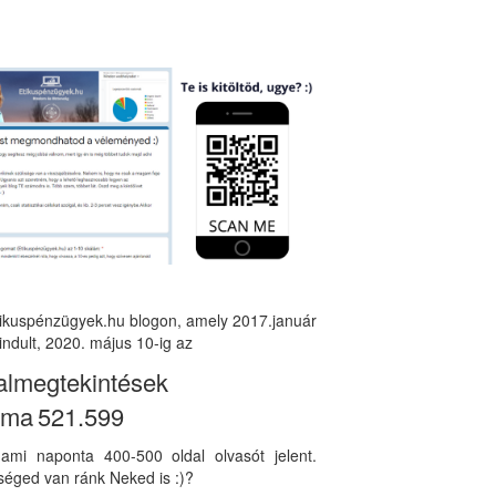
tikuspénzügyek.hu blogon, amely 2017.január
indult, 2020. május 10-ig az
almegtekintések
áma
521.599
, ami naponta 400-500 oldal olvasót jelent.
éged van ránk Neked is :)?