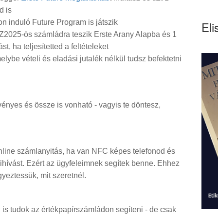
d is
n induló Future Program is játszik
Eli
BSZ2025-ös számládra teszik Erste Arany Alapba és 1
st, ha teljesítetted a feltételeket
lybe vételi és eladási jutalék nélkül tudsz befektetni
vényes és össze is vonható - vagyis te döntesz,
online számlanyitás, ha van NFC képes telefonod és
ihívást. Ezért az ügyfeleimnek segítek benne. Ehhez
gyeztessük, mit szeretnél.
is tudok az értékpapírszámládon segíteni - de csak