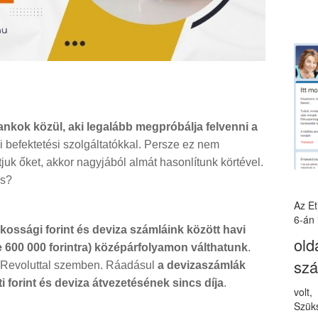
nkok közül, aki legalább megpróbálja felvenni a
i befektetési szolgáltatókkal. Persze ez nem
juk őket, akkor nagyjából almát hasonlítunk körtével.
is?
Az E
6-án 
lakossági forint és deviza számláink között havi
old
e 600 000 forintra) középárfolyamon válthatunk
.
sz
a Revoluttal szemben. Ráadásul
a devizaszámlák
i forint és deviza átvezetésének sincs díja
.
volt
Szüks