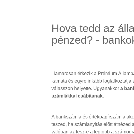
Hova tedd az áll
pénzed? - banko
Hamarosan érkezik a Prémium Állampa
kamata és egyre inkább foglalkoztatja a
válasszon helyette. Ugyanakkor
a ban
számlákkal csábítanak.
A bankszámla és értékpapírszámla akci
teszed, ha számlanyitás előtt átnézed az
valóban az lesz-e a legjobb a számodr