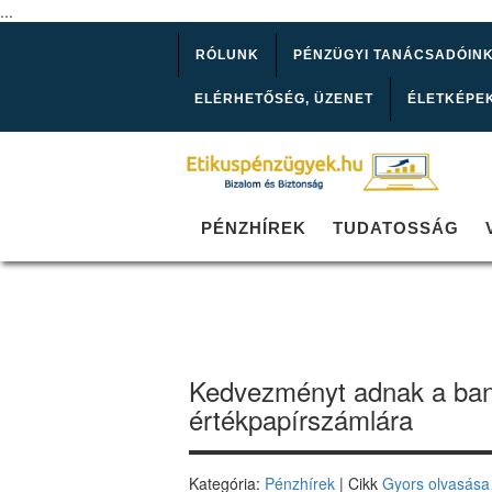
...
RÓLUNK
PÉNZÜGYI TANÁCSADÓIN
ELÉRHETŐSÉG, ÜZENET
ÉLETKÉPE
PÉNZHÍREK
TUDATOSSÁG
Kedvezményt adnak a ban
értékpapírszámlára
Kategória:
Pénzhírek
| Cikk
Gyors olvasása