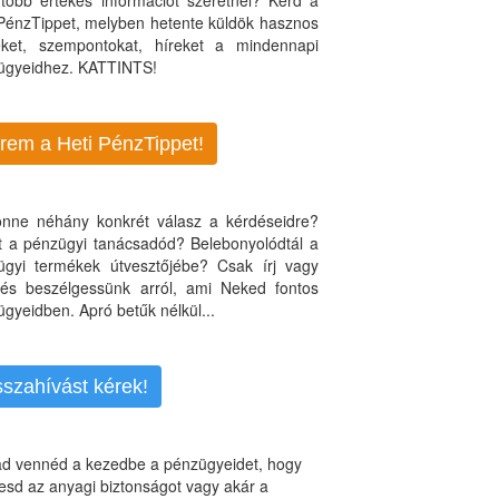
több értékes információt szeretnél? Kérd a
 PénzTippet, melyben hetente küldök hasznos
teket, szempontokat, híreket a mindennapi
ügyeidhez. KATTINTS!
rem a Heti PénzTippet!
jönne néhány konkrét válasz a kérdéseidre?
nt a pénzügyi tanácsadód? Belebonyolódtál a
ügyi termékek útvesztőjébe? Csak írj vagy
, és beszélgessünk arról, ami Neked fontos
gyeidben. Apró betűk nélkül...
sszahívást kérek!
d vennéd a kezedbe a pénzügyeidet, hogy
esd az anyagi biztonságot vagy akár a