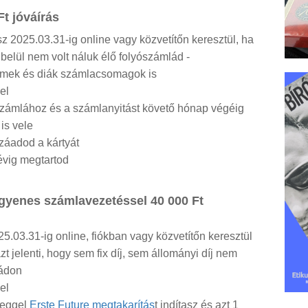
t jóváírás
z 2025.03.31-ig online vagy közvetítőn keresztül, ha
elül nem volt náluk élő folyószámlád -
yermek és diák számlacsomagok is
el
 számlához és a számlanyitást követő hónap végéig
is vele
záadod a kártyát
évig megtartod
gyenes számlavezetéssel 40 000 Ft
25.03.31-ig online, fiókban vagy közvetítőn keresztül
t jelenti, hogy sem fix díj, sem állományi díj nem
ládon
el
zeggel
Erste Future megtakarítás
t indítasz és azt 1