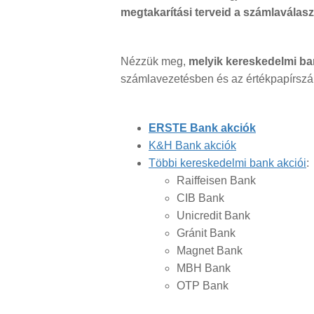
megtakarítási terveid a számlaválasz
Nézzük meg,
melyik kereskedelmi b
számlavezetésben és az értékpapírszám
ERSTE Bank
akciók
K&H Bank
akciók
Többi kereskedelmi bank
akciói
:
Raiffeisen Bank
CIB Bank
Unicredit Bank
Gránit Bank
Magnet Bank
MBH Bank
OTP Bank