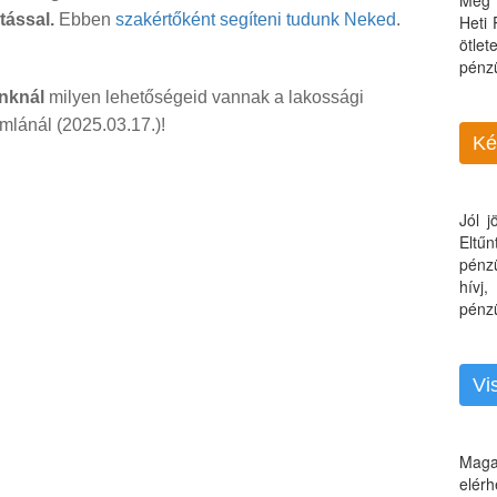
Még 
tással.
Ebben
szakértőként segíteni tudunk Neked
.
Heti
ötle
pénz
anknál
milyen lehetőségeid vannak a lakossági
lánál (2025.03.17.)!
Ké
Jól 
Eltű
pénz
hívj
pénzü
Vi
Maga
elérh