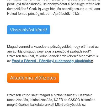
pénzügyi tanácsadód? Belebonyolódtál a pénzügyi termékek
útvesztőjébe? Csak írj vagy hívj, és beszélgessünk arról, ami
Neked fontos pénzügyeidben. Apró betűk nélkül...
Visszahívást kérek!
Magad vennéd a kezedbe a pénzügyeidet, hogy elérhesd az
anyagi biztonságot vagy akár a pénzügyi szabadságot?
Szívesen tanulnál, fejlődnél ennek érdekében? Megnyitottuk
az
Érted a Pénzed - Pénzügyi tudatosság Akadémiá
t!
Akadémia előfizetés
Szívesen kötöd saját magad a biztosításaidat? Használd
utasbiztosítás, lakásbiztosítás, KGFB és CASCO biztosítás
megkötéséhez kalkulátorunkat! Miért előnyösebb ez