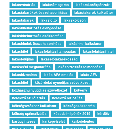
lakásvásárlás
lakástámogatás
lakástakarékpénztár
lakástakarékok összehasonlítása
lakástakarék kalkulátor
lakástakarék
lakáslottó
lakáskölcsön
lakáshiteltartozás elengedése
lakáshiteltartozás csökkentése
lakáshitelek összehasonlítása
lakáshitel kalkulátor
lakáshitel
lakásfelújítási támogatás
lakásfelújítási hitel
lakásfelújítás
lakáselőtakarékosság
lakáscélú megtakarítás
lakásbiztosítás felmondása
lakásbiztosítás
lakás ÁFA emelés
lakás ÁFA
lakashitel
közérdekű nyugdíjas szövetkezet
közhasznú nyugdíjas szövetkezet
kötvény
kötelező szülőtartás
kötelező biztosítás
költségvetéshez kalkulátor
költségcsökkentés
költség optimalizálás
késedelmi pótlék 2019
kérdőív
kárügyintézés
kárképviselet
kárbejelentés
kriptovaluta
kriptotőzsde
kriptopénz
kriptodeviza