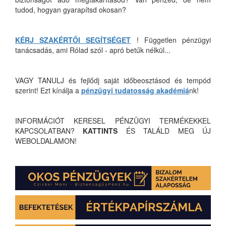
tudod, hogyan gyarapítsd okosan?
KÉRJ SZAKÉRTŐI SEGÍTSÉGET
! Független pénzügyi
tanácsadás, ami Rólad szól - apró betűk nélkül...
VAGY TANULJ és fejlődj saját időbeosztásod és tempód
szerint! Ezt kínálja a
pénzügyi tudatosság akadémiá
nk!
INFORMÁCIÓT KERESEL PÉNZÜGYI TERMÉKEKKEL
KAPCSOLATBAN?
KATTINTS
ÉS TALÁLD MEG ÚJ
WEBOLDALAMON!