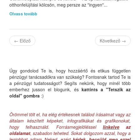
otthonfelújítási kölcsön, meg persze az "ingyen"...
Olvass tovább
←
Előző
Következő
→
Úgy gondolod Te is, hogy hozzáértő és etikus független
pénzügyi tanácsadókra van szükség? Fontosnak tartod Te is
a pénzügyi tudatosságot? Segíts nekünk, hogy minél több
emberhez jusson el blogunk, és
kattints a "Tetszik az
oldal" gombra
:)
Örömmel tölt el, ha elég értékesnek találod írásaimat vagy az
általam készített képeket, infografikákat és grafikonokat,
hogy felhasználd. Forrásmegjelöléssel
linkelve
az
oldalamat
, szabadon teheted. Sokat dolgozom azzal, hogy a
legjobbat adjam Neked, ezért
kérlek, becsüld meg ezzel