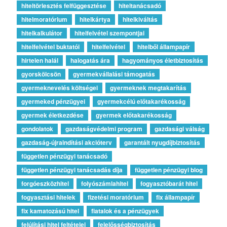
hiteltörlesztés felfüggesztése
hiteltanácsadó
hitelmoratórium
hitelkártya
hitelkiváltás
hitelkalkulátor
hitelfelvétel szempontjai
hitelfelvétel buktatói
hitelfelvétel
hitelből állampapír
hirtelen halál
halogatás ára
hagyományos életbiztosítás
gyorskölcsön
gyermekvállalási támogatás
gyermeknevelés költségei
gyermeknek megtakarítás
gyermeked pénzügyei
gyermekcélú előtakarékosság
gyermek életkezdése
gyermek előtakarékosság
gondolatok
gazdaságvédelmi program
gazdasági válság
gazdaság-újraindítási akcióterv
garantált nyugdíjbiztosítás
független pénzügyi tanácsadó
független pénzügyi tanácsadás díja
független pénzügyi blog
forgóeszközhitel
folyószámlahitel
fogyasztóbarát hitel
fogyasztási hitelek
fizetési moratórium
fix állampapír
fix kamatozású hitel
fiatalok és a pénzügyek
felújítási hitel feltételei
felelősségbiztosítás