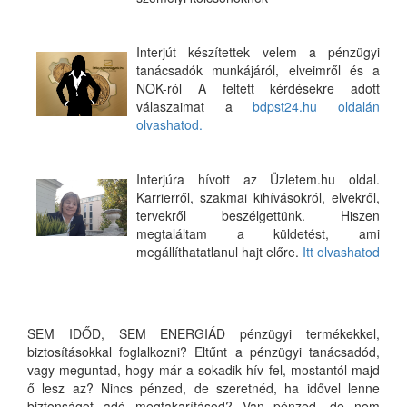
Interjút készítettek velem a pénzügyi
tanácsadók munkájáról, elveimről és a
NOK-ról A feltett kérdésekre adott
válaszaimat a
bdpst24.hu oldalán
olvashatod.
Interjúra hívott az Üzletem.hu oldal.
Karrierről, szakmai kihívásokról, elvekről,
tervekről beszélgettünk. Hiszen
megtaláltam a küldetést, ami
megállíthatatlanul hajt előre.
Itt olvashatod
SEM IDŐD, SEM ENERGIÁD pénzügyi termékekkel,
biztosításokkal foglalkozni? Eltűnt a pénzügyi tanácsadód,
vagy meguntad, hogy már a sokadik hív fel, mostantól majd
ő lesz az? Nincs pénzed, de szeretnéd, ha idővel lenne
biztonságot adó megtakarításod? Van pénzed, de nem