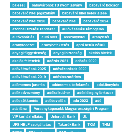
baleset
babaváróhoz TB nyomtatvány
babaváró kölcsön
babaváró hitel jogszabály
babaváró hitel befektetése
babaváró hitel 2020
babaváró hitel
babaváró 2024
azonnali fizetési rendszer
autóvásárlási támogatás
autóvásárlás
autó hitel
asszonyhitel
aranyletét
aranyfedezet
aranybefektetés
apró betűk nélkül
anyagi függetlenség
anyagi biztonság
akciós hitelek
akciós feltételek
adózás 2021
adózás 2020
adóváltozások 2025
adóváltozások 2020
adóváltozások 2019
adóvisszatérítés
adómentes juttatás
adómentes befektetés
adókönnyítés
adókedvezmény
adókalkulátor
adóelőleg-nyilatkozat
adócsökkentés
adóbevallás
adó 2023
adó
adatlánc
Versenyképesebb Magyarországért Program
VIP kórházi ellátás
Unicredit Bank
UL
UFS HELP szolgáltatás
TakarékBank
TKM
THM