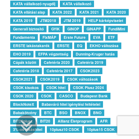
KATA vállalkozó nyugdíj
KATA vállalkozó
KATA ellátási alap
KATA 2022
KATA 2021
KATA 2020
KATA 2019
JTM2018
JTM 2019
HELP kárképviselet
Generali biztosító
GYIK
GINOP
GINAPP
FundiMini
Fundamenta
FixMÁP
Erste Future
EVA
ETF
ERSTE lakástakarék
ERSTE
EQ
EKHO változása
EHO 2019
EFPA végzettség
Dunning-Kruger hatás
Cápák között
Cafetéria 2020
Cafetéria 2019
Cafetéria 2018
Cafetéria 2017
CSOK2023
CSOK2021
CSOK2019
CSOK változások
CSOK kisokos
CSOK hitel
CSOK Plusz 2024
CSOK 2020
CSOK
CASCO
Budapest Bank
BlockNoteX
Babaváró hitel igénylési feltételei
Babakötvény
BTC
BSO
BNOX
BNO
BIT20plusz
BIT20
Allianz Életprogram
AFR
Megbízható Oldal
3%-os lakáshitel
10plusz10 CSOK
10plus15 CSOK
Igazolta:
Trustindex