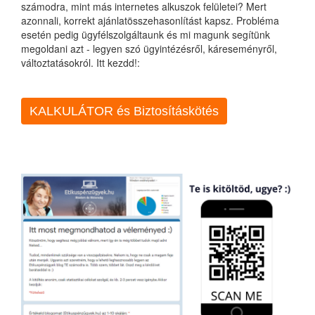
számodra, mint más internetes alkuszok felületei? Mert
azonnali, korrekt ajánlatösszehasonlítást kapsz. Probléma
esetén pedig ügyfélszolgáltaunk és mi magunk segítünk
megoldani azt - legyen szó ügyintézésről, káreseményről,
változtatásokról. Itt kezdd!:
KALKULÁTOR és Biztosításkötés