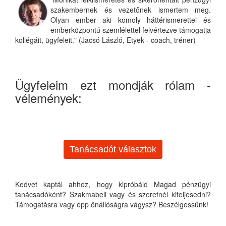
szakembernek és vezetőnek ismertem meg.
Olyan ember aki komoly háttérismerettel és
emberközpontú szemlélettel felvértezve támogatja
kollégáit, ügyfeleit." (Jacsó László, Etyek - coach, tréner)
Ügyfeleim ezt mondják rólam -
vélemények:
Tanácsadót választok
Kedvet kaptál ahhoz, hogy kipróbáld Magad pénzügyi
tanácsadóként? Szakmabeli vagy és szeretnél kiteljesedni?
Támogatásra vagy épp önállóságra vágysz? Beszélgessünk!