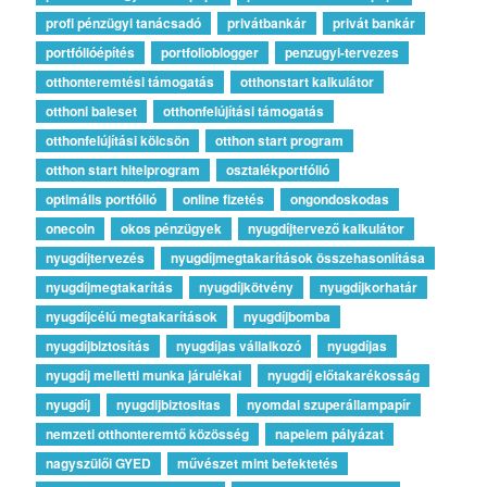
profi pénzügyi tanácsadó
privátbankár
privát bankár
portfólióépítés
portfolioblogger
penzugyi-tervezes
otthonteremtési támogatás
otthonstart kalkulátor
otthoni baleset
otthonfelújítási támogatás
otthonfelújítási kölcsön
otthon start program
otthon start hitelprogram
osztalékportfólió
optimális portfólió
online fizetés
ongondoskodas
onecoin
okos pénzügyek
nyugdíjtervező kalkulátor
nyugdíjtervezés
nyugdíjmegtakarítások összehasonlítása
nyugdíjmegtakarítás
nyugdíjkötvény
nyugdíjkorhatár
nyugdíjcélú megtakarítások
nyugdíjbomba
nyugdíjbiztosítás
nyugdíjas vállalkozó
nyugdíjas
nyugdíj melletti munka járulékai
nyugdíj előtakarékosság
nyugdíj
nyugdijbiztositas
nyomdai szuperállampapír
nemzeti otthonteremtő közösség
napelem pályázat
nagyszülői GYED
művészet mint befektetés