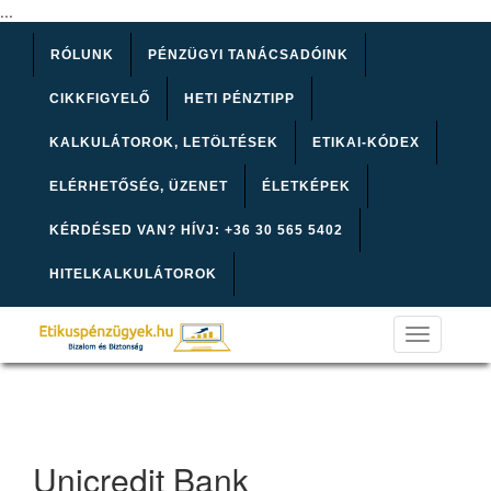
...
RÓLUNK
PÉNZÜGYI TANÁCSADÓINK
CIKKFIGYELŐ
HETI PÉNZTIPP
KALKULÁTOROK, LETÖLTÉSEK
ETIKAI-KÓDEX
ELÉRHETŐSÉG, ÜZENET
ÉLETKÉPEK
KÉRDÉSED VAN? HÍVJ: +36 30 565 5402
HITELKALKULÁTOROK
Toggle
navigation
Unicredit Bank