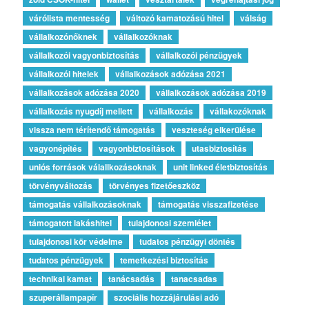
várólista mentesség
változó kamatozású hitel
válság
vállalkozónőknek
vállalkozóknak
vállalkozói vagyonbiztosítás
vállalkozói pénzügyek
vállalkozói hitelek
vállalkozások adózása 2021
vállalkozások adózása 2020
vállalkozások adózása 2019
vállalkozás nyugdíj mellett
vállalkozás
vállakozóknak
vissza nem térítendő támogatás
veszteség elkerülése
vagyonépítés
vagyonbiztosítások
utasbiztosítás
uniós források válallkozásoknak
unit linked életbiztosítás
törvényváltozás
törvényes fizetőeszköz
támogatás vállalkozásoknak
támogatás visszafizetése
támogatott lakáshitel
tulajdonosi szemlélet
tulajdonosi kör védelme
tudatos pénzügyi döntés
tudatos pénzügyek
temetkezési biztosítás
technikai kamat
tanácsadás
tanacsadas
szuperállampapír
szociális hozzájárulási adó