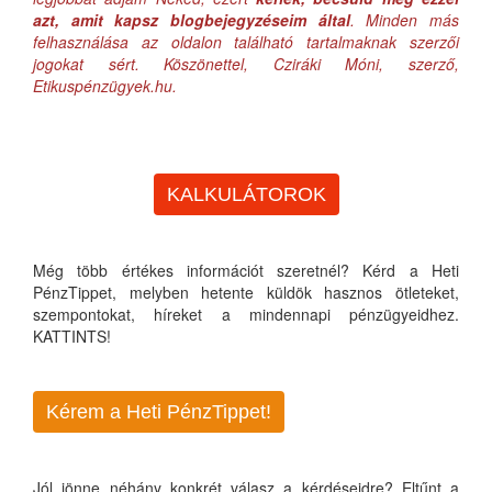
azt, amit kapsz blogbejegyzéseim által
. Minden más
felhasználása az oldalon található tartalmaknak szerzői
jogokat sért. Köszönettel, Cziráki Móni, szerző,
Etikuspénzügyek.hu.
KALKULÁTOROK
Még több értékes információt szeretnél? Kérd a Heti
PénzTippet, melyben hetente küldök hasznos ötleteket,
szempontokat, híreket a mindennapi pénzügyeidhez.
KATTINTS!
Kérem a Heti PénzTippet!
Jól jönne néhány konkrét válasz a kérdéseidre? Eltűnt a