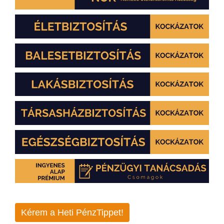
Kérem a Heti PénzTippet!