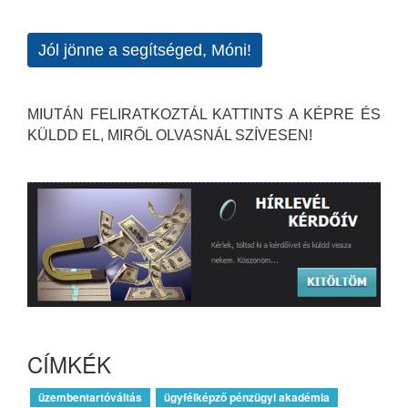
Jól jönne a segítséged, Móni!
MIUTÁN FELIRATKOZTÁL KATTINTS A KÉPRE ÉS
KÜLDD EL, MIRŐL OLVASNÁL SZÍVESEN!
CÍMKÉK
üzembentartóváltás
ügyfélképző pénzügyi akadémia