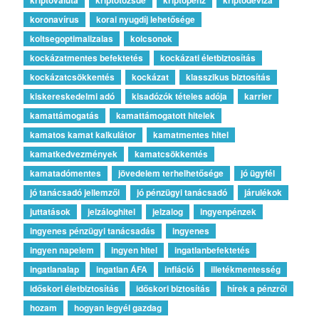
koronavírus
korai nyugdíj lehetősége
koltsegoptimalizalas
kolcsonok
kockázatmentes befektetés
kockázati életbiztosítás
kockázatcsökkentés
kockázat
klasszikus biztosítás
kiskereskedelmi adó
kisadózók tételes adója
karrier
kamattámogatás
kamattámogatott hitelek
kamatos kamat kalkulátor
kamatmentes hitel
kamatkedvezmények
kamatcsökkentés
kamatadómentes
jövedelem terhelhetősége
jó ügyfél
jó tanácsadó jellemzői
jó pénzügyi tanácsadó
járulékok
juttatások
jelzáloghitel
jelzalog
ingyenpénzek
ingyenes pénzügyi tanácsadás
ingyenes
ingyen napelem
ingyen hitel
ingatlanbefektetés
ingatlanalap
ingatlan ÁFA
infláció
illetékmentesség
időskori életbiztosítás
időskori biztosítás
hírek a pénzről
hozam
hogyan legyél gazdag