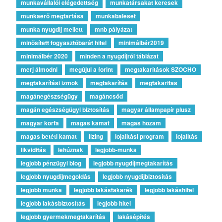
munkavállalói elégedettség
munkatársakat keresek
munkaerő megtartása
munkabaleset
munka nyugdíj mellett
mnb pályázat
minősített fogyasztóbarát hitel
minimálbér2019
minimálbér 2020
minden a nyugdíjról táblázat
merj álmodni
megújul a forint
megtakarítások SZOCHO
megtakarítási izmok
megtakarítás
megtakaritas
magánegészségügy
magáncsőd
magán egészségügyi biztosítás
magyar állampapír plusz
magyar korfa
magas kamat
magas hozam
magas betéti kamat
lízing
lojalitási program
lojalitás
likviditás
lehúznak
legjobb-munka
legjobb pénzügyi blog
legjobb nyugdíjmegtakarítás
legjobb nyugdíjmegoldás
legjobb nyugdíjbiztosítás
legjobb munka
legjobb lakástakarék
legjobb lakáshitel
legjobb lakásbiztosítás
legjobb hitel
legjobb gyermekmegtakarítás
lakásépítés