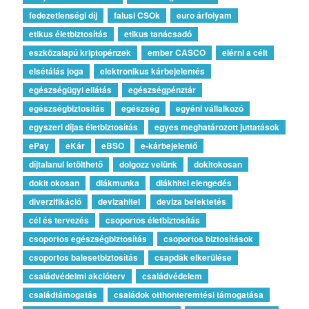
fedezetlenségi díj
falusi CSOk
euro árfolyam
etikus életbiztosítás
etikus tanácsadó
eszközalapú kriptopénzek
ember CASCO
elérni a célt
elsétálás joga
elektronikus kárbejelentés
egészségügyi ellátás
egészségpénztár
egészségbiztosítás
egészség
egyéni vállalkozó
egyszeri díjas életbiztosítás
egyes meghatározott juttatások
ePay
eKár
eBSO
e-kárbejelentő
díjtalanul letölthető
dolgozz velünk
dokitokosan
dokit okosan
diákmunka
diákhitel elengedés
diverzifikáció
devizahitel
deviza befektetés
cél és tervezés
csoportos életbiztosítás
csoportos egészségbiztosítás
csoportos biztosítások
csoportos balesetbiztosítás
csapdák elkerülése
családvédelmi akcióterv
családvédelem
családtámogatás
családok otthonteremtési támogatása