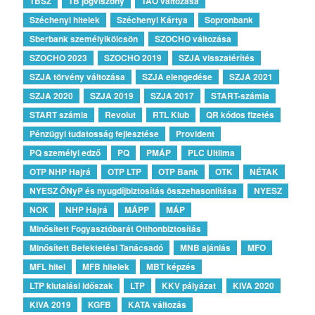
TBSZ
TB jogviszony
TAO változása
Széchenyi hitelek
Széchenyi Kártya
Sopronbank
Sberbank személyikölcsön
SZOCHO változása
SZOCHO 2023
SZOCHO 2019
SZJA visszatérítés
SZJA törvény változása
SZJA elengedése
SZJA 2021
SZJA 2020
SZJA 2019
SZJA 2017
START-számla
START számla
Revolut
RTL Klub
QR kódos fizetés
Pénzügyi tudatosság fejlesztése
Provident
PQ személyi edző
PQ
PMÁP
PLC Ultlima
OTP NHP Hajrá
OTP LTP
OTP Bank
OTK
NÉTAK
NYESZ ÖNyP és nyugdíjbiztosítás összehasonlítása
NYESZ
NOK
NHP Hajrá
MÁPP
MÁP
Minősített Fogyasztóbarát Otthonbiztosítás
Minősített Befektetési Tanácsadó
MNB ajánlás
MFO
MFL hitel
MFB hitelek
MBT képzés
LTP kiutalási időszak
LTP
KKV pályázat
KIVA 2020
KIVA 2019
KGFB
KATA változás