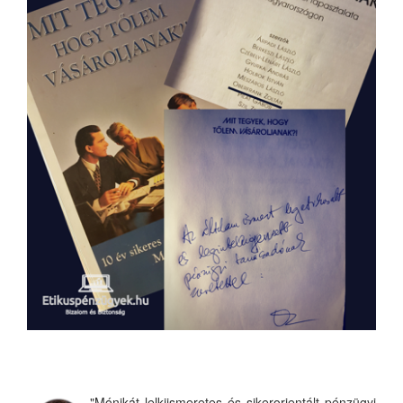
"Mónikát lelkiismeretes és sikerorientált pénzügyi