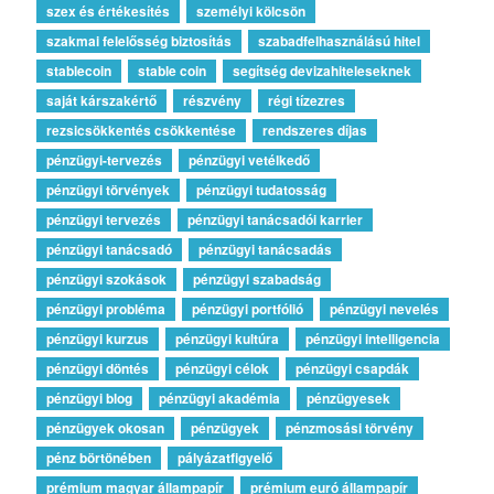
szex és értékesítés
személyi kölcsön
szakmai felelősség biztosítás
szabadfelhasználású hitel
stablecoin
stable coin
segítség devizahiteleseknek
saját kárszakértő
részvény
régi tízezres
rezsicsökkentés csökkentése
rendszeres díjas
pénzügyi-tervezés
pénzügyi vetélkedő
pénzügyi törvények
pénzügyi tudatosság
pénzügyi tervezés
pénzügyi tanácsadói karrier
pénzügyi tanácsadó
pénzügyi tanácsadás
pénzügyi szokások
pénzügyi szabadság
pénzügyi probléma
pénzügyi portfólió
pénzügyi nevelés
pénzügyi kurzus
pénzügyi kultúra
pénzügyi intelligencia
pénzügyi döntés
pénzügyi célok
pénzügyi csapdák
pénzügyi blog
pénzügyi akadémia
pénzügyesek
pénzügyek okosan
pénzügyek
pénzmosási törvény
pénz börtönében
pályázatfigyelő
prémium magyar állampapír
prémium euró állampapír