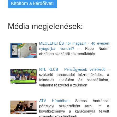
Kitöltöm a kérdőívet!
Média megjelenések:
MEGLEPETÉS női magazin - 40 évesen
nyugdíjba vonulni?
- Papp Noémi
cikkében szakértői közreműködés
RTL KLUB - PénzÜgyesek vetélkedő
-
szakértő tanácsadói közreműködés, a
feladatok kitalálása és összeállítása,
valamint részvétel a zsűriben
ATV Híradóban
Somos Andrással
pénzügyi szakértőként arról, mi a
következménye a karácsonyra felvett
személyi kölcsönöknek