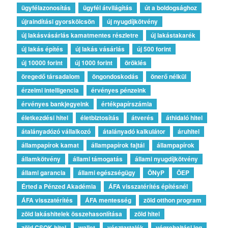
ügyfélazonosítás
ügyfél átvilágítás
út a boldogsághoz
újraindítási gyorskölcsön
új nyugdíjkötvény
új lakásvásárlás kamatmentes részletre
új lakástakarék
új lakás építés
új lakás vásárlás
új 500 forint
új 10000 forint
új 1000 forint
öröklés
öregedő társadalom
öngondoskodás
önerő nélkül
érzelmi intelligencia
érvényes pénzeink
érvényes bankjegyeink
értékpapírszámla
életkezdési hitel
életbiztosítás
átverés
áthidaló hitel
átalányadózó vállalkozó
átalányadó kalkulátor
áruhitel
állampapírok kamat
állampapírok fajtái
állampapírok
államkötvény
állami támogatás
állami nyugdíjkötvény
állami garancia
állami egészségügy
ÖNyP
ÖEP
Érted a Pénzed Akadémia
ÁFA visszatérítés építésnél
ÁFA visszatérítés
ÁFA mentesség
zöld otthon program
zöld lakáshitelek összehasonlítása
zöld hitel
zöld CSOK-hitel
wallet
vésztartalék
végrehajtási jog