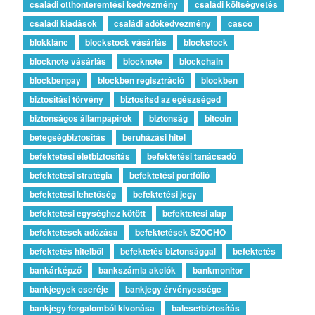
családi otthonteremtési kedvezmény
családi költségvetés
családi kiadások
családi adókedvezmény
casco
blokklánc
blockstock vásárlás
blockstock
blocknote vásárlás
blocknote
blockchain
blockbenpay
blockben regisztráció
blockben
biztosítási törvény
biztosítsd az egészséged
biztonságos állampapírok
biztonság
bitcoin
betegségbiztosítás
beruházási hitel
befektetési életbiztosítás
befektetési tanácsadó
befektetési stratégia
befektetési portfólió
befektetési lehetőség
befektetési jegy
befektetési egységhez kötött
befektetési alap
befektetések adózása
befektetések SZOCHO
befektetés hitelből
befektetés biztonsággal
befektetés
bankárképző
bankszámla akciók
bankmonitor
bankjegyek cseréje
bankjegy érvényessége
bankjegy forgalomból kivonása
balesetbiztosítás