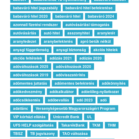
babaváró hitel jogszabály
babaváró hitel befektetése
babaváró hitel 2020
babaváró hitel
babaváró 2024
azonnali fizetési rendszer
autóvásárlási támogatás
autóvásárlás
autó hitel
asszonyhitel
aranyletét
aranyfedezet
aranybefektetés
apró betűk nélkül
anyagi függetlenség
anyagi biztonság
akciós hitelek
akciós feltételek
adózás 2021
adózás 2020
adóváltozások 2025
adóváltozások 2020
adóváltozások 2019
adóvisszatérítés
adómentes juttatás
adómentes befektetés
adókönnyítés
adókedvezmény
adókalkulátor
adóelőleg-nyilatkozat
adócsökkentés
adóbevallás
adó 2023
adó
adatlánc
Versenyképesebb Magyarországért Program
VIP kórházi ellátás
Unicredit Bank
UL
UFS HELP szolgáltatás
TakarékBank
TKM
THM
TBSZ
TB jogviszony
TAO változása