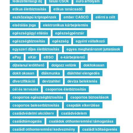
fedezetlenségi díj
falusi CSOk
euro árfolyam
etikus életbiztosítás
etikus tanácsadó
eszközalapú kriptopénzek
ember CASCO
elérni a célt
elsétálás joga
elektronikus kárbejelentés
egészségügyi ellátás
egészségpénztár
egészségbiztosítás
egészség
egyéni vállalkozó
egyszeri díjas életbiztosítás
egyes meghatározott juttatások
ePay
eKár
eBSO
e-kárbejelentő
díjtalanul letölthető
dolgozz velünk
dokitokosan
dokit okosan
diákmunka
diákhitel elengedés
diverzifikáció
devizahitel
deviza befektetés
cél és tervezés
csoportos életbiztosítás
csoportos egészségbiztosítás
csoportos biztosítások
csoportos balesetbiztosítás
csapdák elkerülése
családvédelmi akcióterv
családvédelem
családtámogatás
családok otthonteremtési támogatása
családi otthonteremtési kedvezmény
családi költségvetés