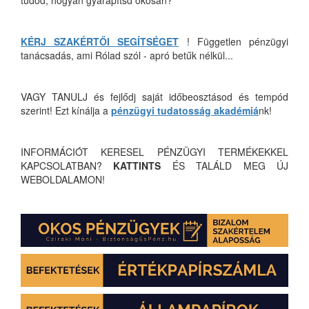
tudod, hogyan gyarapítsd okosan?
KÉRJ SZAKÉRTŐI SEGÍTSÉGET
! Független pénzügyi
tanácsadás, ami Rólad szól - apró betűk nélkül...
VAGY TANULJ és fejlődj saját időbeosztásod és tempód
szerint! Ezt kínálja a
pénzügyi tudatosság akadémiá
nk!
INFORMÁCIÓT KERESEL PÉNZÜGYI TERMÉKEKKEL
KAPCSOLATBAN?
KATTINTS
ÉS TALÁLD MEG ÚJ
WEBOLDALAMON!