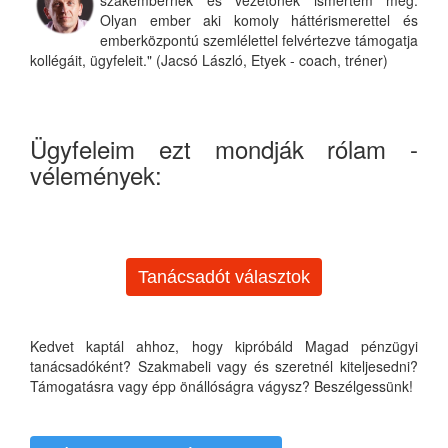
Olyan ember aki komoly háttérismerettel és
emberközpontú szemlélettel felvértezve támogatja
kollégáit, ügyfeleit." (Jacsó László, Etyek - coach, tréner)
Ügyfeleim ezt mondják rólam -
vélemények:
Tanácsadót választok
Kedvet kaptál ahhoz, hogy kipróbáld Magad pénzügyi
tanácsadóként? Szakmabeli vagy és szeretnél kiteljesedni?
Támogatásra vagy épp önállóságra vágysz? Beszélgessünk!