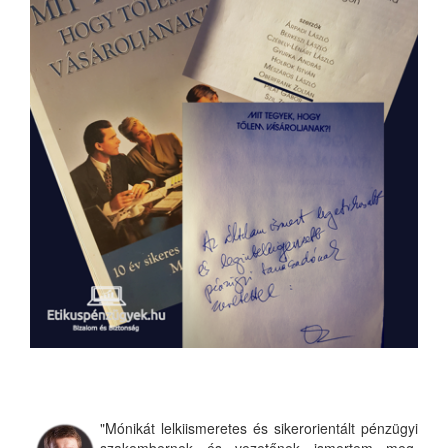
"Mónikát lelkiismeretes és sikerorientált pénzügyi
szakembernek és vezetőnek ismertem meg.