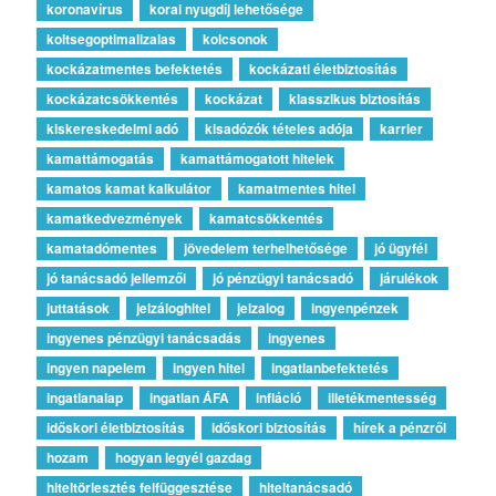
koronavírus
korai nyugdíj lehetősége
koltsegoptimalizalas
kolcsonok
kockázatmentes befektetés
kockázati életbiztosítás
kockázatcsökkentés
kockázat
klasszikus biztosítás
kiskereskedelmi adó
kisadózók tételes adója
karrier
kamattámogatás
kamattámogatott hitelek
kamatos kamat kalkulátor
kamatmentes hitel
kamatkedvezmények
kamatcsökkentés
kamatadómentes
jövedelem terhelhetősége
jó ügyfél
jó tanácsadó jellemzői
jó pénzügyi tanácsadó
járulékok
juttatások
jelzáloghitel
jelzalog
ingyenpénzek
ingyenes pénzügyi tanácsadás
ingyenes
ingyen napelem
ingyen hitel
ingatlanbefektetés
ingatlanalap
ingatlan ÁFA
infláció
illetékmentesség
időskori életbiztosítás
időskori biztosítás
hírek a pénzről
hozam
hogyan legyél gazdag
hiteltörlesztés felfüggesztése
hiteltanácsadó