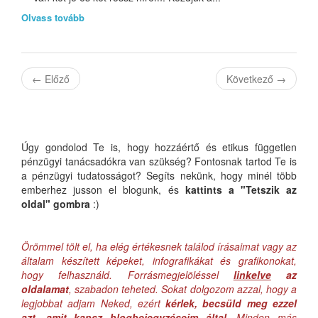
Olvass tovább
←
Előző
Következő
→
Úgy gondolod Te is, hogy hozzáértő és etikus független
pénzügyi tanácsadókra van szükség? Fontosnak tartod Te is
a pénzügyi tudatosságot? Segíts nekünk, hogy minél több
emberhez jusson el blogunk, és
kattints a "Tetszik az
oldal" gombra
:)
Örömmel tölt el, ha elég értékesnek találod írásaimat vagy az
általam készített képeket, infografikákat és grafikonokat,
hogy felhasználd. Forrásmegjelöléssel
linkelve
az
oldalamat
, szabadon teheted. Sokat dolgozom azzal, hogy a
legjobbat adjam Neked, ezért
kérlek, becsüld meg ezzel
azt, amit kapsz blogbejegyzéseim által
. Minden más