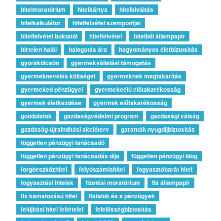
hitelmoratórium
hitelkártya
hitelkiváltás
hitelkalkulátor
hitelfelvétel szempontjai
hitelfelvétel buktatói
hitelfelvétel
hitelből állampapír
hirtelen halál
halogatás ára
hagyományos életbiztosítás
gyorskölcsön
gyermekvállalási támogatás
gyermeknevelés költségei
gyermeknek megtakarítás
gyermeked pénzügyei
gyermekcélú előtakarékosság
gyermek életkezdése
gyermek előtakarékosság
gondolatok
gazdaságvédelmi program
gazdasági válság
gazdaság-újraindítási akcióterv
garantált nyugdíjbiztosítás
független pénzügyi tanácsadó
független pénzügyi tanácsadás díja
független pénzügyi blog
forgóeszközhitel
folyószámlahitel
fogyasztóbarát hitel
fogyasztási hitelek
fizetési moratórium
fix állampapír
fix kamatozású hitel
fiatalok és a pénzügyek
felújítási hitel feltételei
felelősségbiztosítás