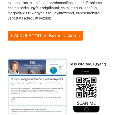
azonnali, korrekt ajánlatösszehasonlítást kapsz. Probléma
esetén pedig ügyfélszolgáltaunk és mi magunk segítünk
megoldani azt - legyen szó ügyintézésről, káreseményről,
változtatásokról. Itt kezdd!:
KALKULÁTOR és Biztosításkötés