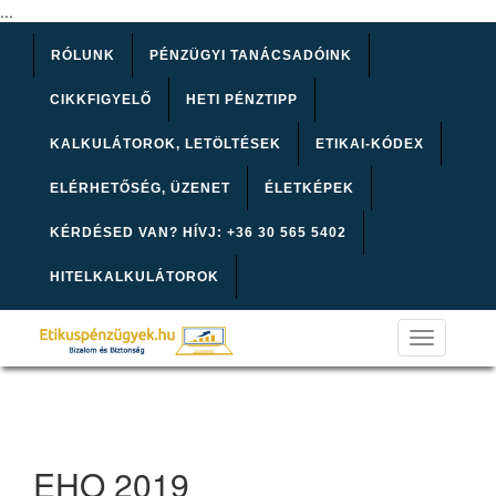
...
RÓLUNK
PÉNZÜGYI TANÁCSADÓINK
CIKKFIGYELŐ
HETI PÉNZTIPP
KALKULÁTOROK, LETÖLTÉSEK
ETIKAI-KÓDEX
ELÉRHETŐSÉG, ÜZENET
ÉLETKÉPEK
KÉRDÉSED VAN? HÍVJ: +36 30 565 5402
HITELKALKULÁTOROK
Toggle
navigation
EHO 2019