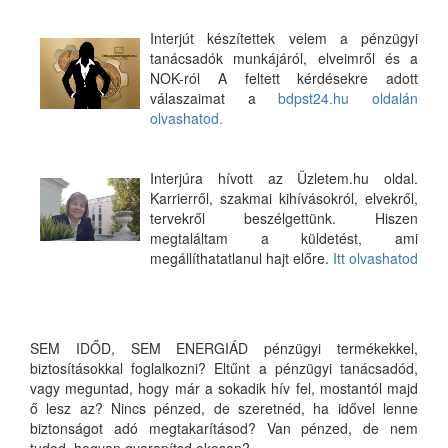
Interjút készítettek velem a pénzügyi
tanácsadók munkájáról, elveimről és a
NOK-ról A feltett kérdésekre adott
válaszaimat a
bdpst24.hu oldalán
olvashatod.
Interjúra hívott az Üzletem.hu oldal.
Karrierről, szakmai kihívásokról, elvekről,
tervekről beszélgettünk. Hiszen
megtaláltam a küldetést, ami
megállíthatatlanul hajt előre.
Itt olvashatod
SEM IDŐD, SEM ENERGIÁD pénzügyi termékekkel,
biztosításokkal foglalkozni? Eltűnt a pénzügyi tanácsadód,
vagy meguntad, hogy már a sokadik hív fel, mostantól majd
ő lesz az? Nincs pénzed, de szeretnéd, ha idővel lenne
biztonságot adó megtakarításod? Van pénzed, de nem