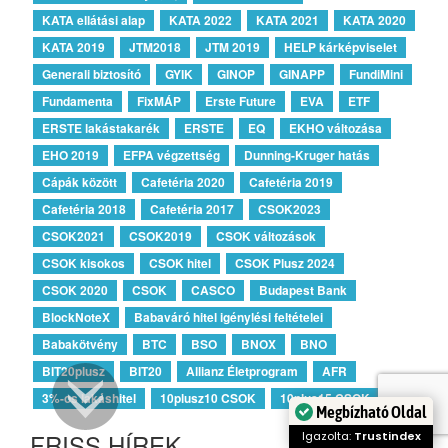
KATA ellátási alap
KATA 2022
KATA 2021
KATA 2020
KATA 2019
JTM2018
JTM 2019
HELP kárképviselet
Generali biztosító
GYIK
GINOP
GINAPP
FundiMini
Fundamenta
FixMÁP
Erste Future
EVA
ETF
ERSTE lakástakarék
ERSTE
EQ
EKHO változása
EHO 2019
EFPA végzettség
Dunning-Kruger hatás
Cápák között
Cafetéria 2020
Cafetéria 2019
Cafetéria 2018
Cafetéria 2017
CSOK2023
CSOK2021
CSOK2019
CSOK változások
CSOK kisokos
CSOK hitel
CSOK Plusz 2024
CSOK 2020
CSOK
CASCO
Budapest Bank
BlockNoteX
Babaváró hitel igénylési feltételei
Babakötvény
BTC
BSO
BNOX
BNO
BIT20plusz
BIT20
Allianz Életprogram
AFR
3%-os lakáshitel
10plusz10 CSOK
10plus15 CSOK
Megbízható Oldal
FRISS HÍREK
Igazolta:
Trustindex