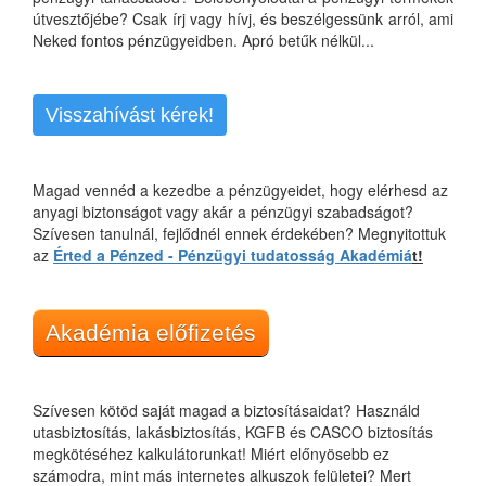
útvesztőjébe? Csak írj vagy hívj, és beszélgessünk arról, ami
Neked fontos pénzügyeidben. Apró betűk nélkül...
Visszahívást kérek!
Magad vennéd a kezedbe a pénzügyeidet, hogy elérhesd az
anyagi biztonságot vagy akár a pénzügyi szabadságot?
Szívesen tanulnál, fejlődnél ennek érdekében? Megnyitottuk
az
Érted a Pénzed - Pénzügyi tudatosság Akadémiá
t!
Akadémia előfizetés
Szívesen kötöd saját magad a biztosításaidat? Használd
utasbiztosítás, lakásbiztosítás, KGFB és CASCO biztosítás
megkötéséhez kalkulátorunkat! Miért előnyösebb ez
számodra, mint más internetes alkuszok felületei? Mert