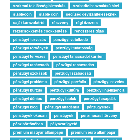
szakmai felelősség biztosítás
szabadfelhasználású hitel
stablecoin
stable coin
segítség devizahiteleseknek
saját kárszakértő
részvény
régi tízezres
rezsicsökkentés csökkentése
rendszeres díjas
pénzügyi-tervezés
pénzügyi vetélkedő
pénzügyi törvények
pénzügyi tudatosság
pénzügyi tervezés
pénzügyi tanácsadói karrier
pénzügyi tanácsadó
pénzügyi tanácsadás
pénzügyi szokások
pénzügyi szabadság
pénzügyi probléma
pénzügyi portfólió
pénzügyi nevelés
pénzügyi kurzus
pénzügyi kultúra
pénzügyi intelligencia
pénzügyi döntés
pénzügyi célok
pénzügyi csapdák
pénzügyi blog
pénzügyi akadémia
pénzügyesek
pénzügyek okosan
pénzügyek
pénzmosási törvény
pénz börtönében
pályázatfigyelő
prémium magyar állampapír
prémium euró állampapír