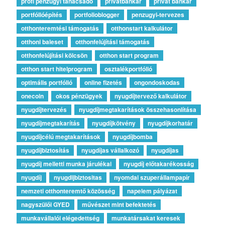
profi pénzügyi tanácsadó
privátbankár
privát bankár
portfólióépítés
portfolioblogger
penzugyi-tervezes
otthonteremtési támogatás
otthonstart kalkulátor
otthoni baleset
otthonfelújítási támogatás
otthonfelújítási kölcsön
otthon start program
otthon start hitelprogram
osztalékportfólió
optimális portfólió
online fizetés
ongondoskodas
onecoin
okos pénzügyek
nyugdíjtervező kalkulátor
nyugdíjtervezés
nyugdíjmegtakarítások összehasonlítása
nyugdíjmegtakarítás
nyugdíjkötvény
nyugdíjkorhatár
nyugdíjcélú megtakarítások
nyugdíjbomba
nyugdíjbiztosítás
nyugdíjas vállalkozó
nyugdíjas
nyugdíj melletti munka járulékai
nyugdíj előtakarékosság
nyugdíj
nyugdijbiztositas
nyomdai szuperállampapír
nemzeti otthonteremtő közösség
napelem pályázat
nagyszülői GYED
művészet mint befektetés
munkavállalói elégedettség
munkatársakat keresek