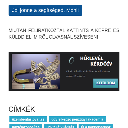
Jól jönne a segítséged, Móni!
MIUTÁN FELIRATKOZTÁL KATTINTS A KÉPRE ÉS
KÜLDD EL, MIRŐL OLVASNÁL SZÍVESEN!
CÍMKÉK
üzembentartóváltás
ügyfélképző pénzügyi akadémia
ügyfélazonosítás
ügyfél átvilágítás
út a boldogsághoz