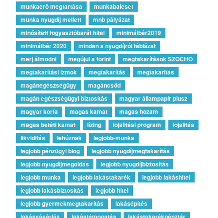
munkaerő megtartása
munkabaleset
munka nyugdíj mellett
mnb pályázat
minősített fogyasztóbarát hitel
minimálbér2019
minimálbér 2020
minden a nyugdíjról táblázat
merj álmodni
megújul a forint
megtakarítások SZOCHO
megtakarítási izmok
megtakarítás
megtakaritas
magánegészségügy
magáncsőd
magán egészségügyi biztosítás
magyar állampapír plusz
magyar korfa
magas kamat
magas hozam
magas betéti kamat
lízing
lojalitási program
lojalitás
likviditás
lehúznak
legjobb-munka
legjobb pénzügyi blog
legjobb nyugdíjmegtakarítás
legjobb nyugdíjmegoldás
legjobb nyugdíjbiztosítás
legjobb munka
legjobb lakástakarék
legjobb lakáshitel
legjobb lakásbiztosítás
legjobb hitel
legjobb gyermekmegtakarítás
lakásépítés
lakásvásárlás
lakástámogatás
lakástakarékpénztár