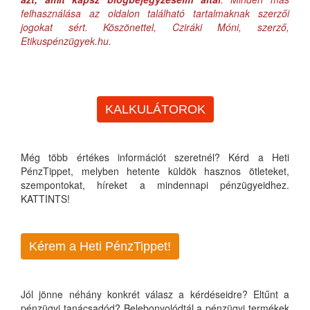
felhasználása az oldalon található tartalmaknak szerzői
jogokat sért. Köszönettel, Cziráki Móni, szerző,
Etikuspénzügyek.hu.
KALKULÁTOROK
Még több értékes információt szeretnél? Kérd a Heti
PénzTippet, melyben hetente küldök hasznos ötleteket,
szempontokat, híreket a mindennapi pénzügyeidhez.
KATTINTS!
Kérem a Heti PénzTippet!
Jól jönne néhány konkrét válasz a kérdéseidre? Eltűnt a
pénzügyi tanácsadód? Belebonyolódtál a pénzügyi termékek