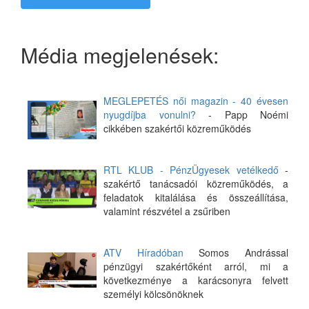
Média megjelenések:
MEGLEPETÉS női magazin - 40 évesen
nyugdíjba vonulni?
- Papp Noémi
cikkében szakértői közreműködés
RTL KLUB - PénzÜgyesek vetélkedő
-
szakértő tanácsadói közreműködés, a
feladatok kitalálása és összeállítása,
valamint részvétel a zsűriben
ATV Híradóban
Somos Andrással
pénzügyi szakértőként arról, mi a
következménye a karácsonyra felvett
személyi kölcsönöknek