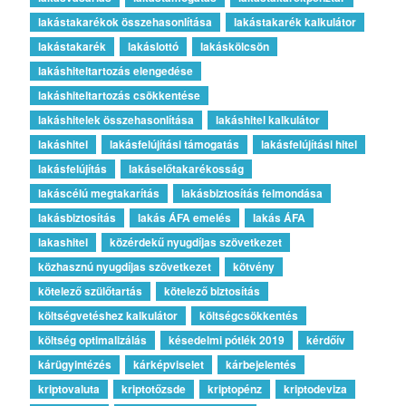
lakástakarékok összehasonlítása
lakástakarék kalkulátor
lakástakarék
lakáslottó
lakáskölcsön
lakáshiteltartozás elengedése
lakáshiteltartozás csökkentése
lakáshitelek összehasonlítása
lakáshitel kalkulátor
lakáshitel
lakásfelújítási támogatás
lakásfelújítási hitel
lakásfelújítás
lakáselőtakarékosság
lakáscélú megtakarítás
lakásbiztosítás felmondása
lakásbiztosítás
lakás ÁFA emelés
lakás ÁFA
lakashitel
közérdekű nyugdíjas szövetkezet
közhasznú nyugdíjas szövetkezet
kötvény
kötelező szülőtartás
kötelező biztosítás
költségvetéshez kalkulátor
költségcsökkentés
költség optimalizálás
késedelmi pótlék 2019
kérdőív
kárügyintézés
kárképviselet
kárbejelentés
kriptovaluta
kriptotőzsde
kriptopénz
kriptodeviza