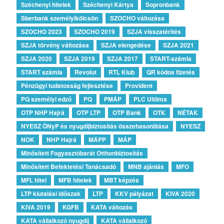
Széchenyi hitelek
Széchenyi Kártya
Sopronbank
Sberbank személyikölcsön
SZOCHO változása
SZOCHO 2023
SZOCHO 2019
SZJA visszatérítés
SZJA törvény változása
SZJA elengedése
SZJA 2021
SZJA 2020
SZJA 2019
SZJA 2017
START-számla
START számla
Revolut
RTL Klub
QR kódos fizetés
Pénzügyi tudatosság fejlesztése
Provident
PQ személyi edző
PQ
PMÁP
PLC Ultlima
OTP NHP Hajrá
OTP LTP
OTP Bank
OTK
NÉTAK
NYESZ ÖNyP és nyugdíjbiztosítás összehasonlítása
NYESZ
NOK
NHP Hajrá
MÁPP
MÁP
Minősített Fogyasztóbarát Otthonbiztosítás
Minősített Befektetési Tanácsadó
MNB ajánlás
MFO
MFL hitel
MFB hitelek
MBT képzés
LTP kiutalási időszak
LTP
KKV pályázat
KIVA 2020
KIVA 2019
KGFB
KATA változás
KATA vállalkozó nyugdíj
KATA vállalkozó