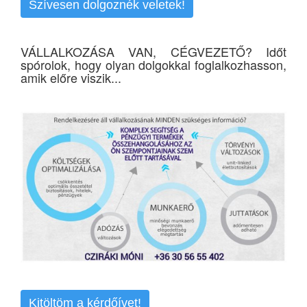
Szívesen dolgoznék veletek!
VÁLLALKOZÁSA VAN, CÉGVEZETŐ? Időt
spórolok, hogy olyan dolgokkal foglalkozhasson,
amik előre viszik...
Kitöltöm a kérdőívet!