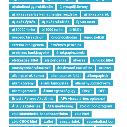
újraindítási gyorskölcsön
új nyugdíjkötvény
új lakásvásárlás kamatmentes részletre
új lakástakarék
új lakás építés
új lakás vásárlás
új 500 forint
új 10000 forint
új 1000 forint
öröklés
öregedő társadalom
öngondoskodás
önerő nélkül
érzelmi intelligencia
érvényes pénzeink
érvényes bankjegyeink
értékpapírszámla
életkezdési hitel
életbiztosítás
átverés
áthidaló hitel
átalányadózó vállalkozó
átalányadó kalkulátor
áruhitel
állampapírok kamat
állampapírok fajtái
állampapírok
államkötvény
állami támogatás
állami nyugdíjkötvény
állami garancia
állami egészségügy
ÖNyP
ÖEP
Érted a Pénzed Akadémia
ÁFA visszatérítés építésnél
ÁFA visszatérítés
ÁFA mentesség
zöld otthon program
zöld lakáshitelek összehasonlítása
zöld hitel
zöld CSOK-hitel
wallet
vésztartalék
végrehajtási jog