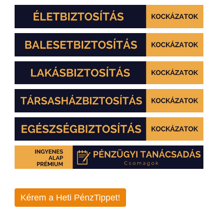
Kérem a Heti PénzTippet!