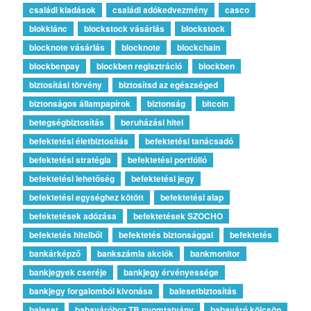
családi kiadások
családi adókedvezmény
casco
blokklánc
blockstock vásárlás
blockstock
blocknote vásárlás
blocknote
blockchain
blockbenpay
blockben regisztráció
blockben
biztosítási törvény
biztosítsd az egészséged
biztonságos állampapírok
biztonság
bitcoin
betegségbiztosítás
beruházási hitel
befektetési életbiztosítás
befektetési tanácsadó
befektetési stratégia
befektetési portfólió
befektetési lehetőség
befektetési jegy
befektetési egységhez kötött
befektetési alap
befektetések adózása
befektetések SZOCHO
befektetés hitelből
befektetés biztonsággal
befektetés
bankárképző
bankszámla akciók
bankmonitor
bankjegyek cseréje
bankjegy érvényessége
bankjegy forgalomból kivonása
balesetbiztosítás
baleset
babaváróhoz TB nyomtatvány
babaváró kölcsön