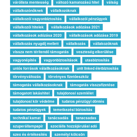
várólista mentesség
változó kamatozású hitel
válság
vállalkozónőknek
vállalkozóknak
vállalkozói vagyonbiztosítás
vállalkozói pénzügyek
vállalkozói hitelek
vállalkozások adózása 2021
vállalkozások adózása 2020
vállalkozások adózása 2019
vállalkozás nyugdíj mellett
vállalkozás
vállakozóknak
vissza nem térítendő támogatás
veszteség elkerülése
vagyonépítés
vagyonbiztosítások
utasbiztosítás
uniós források válallkozásoknak
unit linked életbiztosítás
törvényváltozás
törvényes fizetőeszköz
támogatás vállalkozásoknak
támogatás visszafizetése
támogatott lakáshitel
tulajdonosi szemlélet
tulajdonosi kör védelme
tudatos pénzügyi döntés
tudatos pénzügyek
temetkezési biztosítás
technikai kamat
tanácsadás
tanacsadas
szuperállampapír
szociális hozzájárulási adó
szex és értékesítés
személyi kölcsön