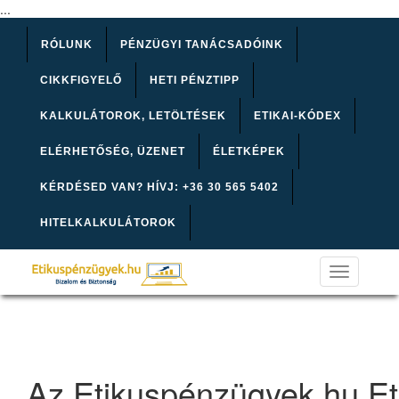
...
RÓLUNK
PÉNZÜGYI TANÁCSADÓINK
CIKKFIGYELŐ
HETI PÉNZTIPP
KALKULÁTOROK, LETÖLTÉSEK
ETIKAI-KÓDEX
ELÉRHETŐSÉG, ÜZENET
ÉLETKÉPEK
KÉRDÉSED VAN? HÍVJ: +36 30 565 5402
HITELKALKULÁTOROK
Toggle
navigation
Az Etikuspénzügyek.hu Et