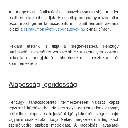
A megoldást (kalkulációk, összehasonlítások) minden
esetben a kezedbe adjuk. Ha esetleg megmagyarázhatatlan
okból mást ígérne tanácsadónk, mint amit leírtunk, azonnal
jelezd a
cziraki.moni@etikuspenzugyek.hu
e-mail címen.
Reklám etikánk is tiltja a megtévesztést. Pénzügyi
tanácsadóink esetében vonatkozik ez a személyes szakmai
oldalaikon megjelenő hirdetésekre, posztokra és
kommentekre is.
Alaposság, gondosság
Pénzügyi tanácsadóinktól természetesen választ kapsz
egyszerű kérdéseidre, de pénzügyi problémáidhoz és/vagy
céljaidhoz alapos és teljeskörű igényfelmérést végez majd.
Ugyanis csak ezután tudja Neked megkeresni a leginkább
személyedre szabott megoldást. A megoldási javaslatok