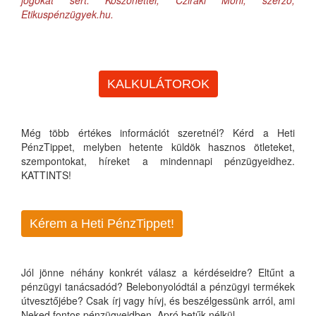
jogokat sért. Köszönettel, Cziráki Móni, szerző,
Etikuspénzügyek.hu.
KALKULÁTOROK
Még több értékes információt szeretnél? Kérd a Heti
PénzTippet, melyben hetente küldök hasznos ötleteket,
szempontokat, híreket a mindennapi pénzügyeidhez.
KATTINTS!
Kérem a Heti PénzTippet!
Jól jönne néhány konkrét válasz a kérdéseidre? Eltűnt a
pénzügyi tanácsadód? Belebonyolódtál a pénzügyi termékek
útvesztőjébe? Csak írj vagy hívj, és beszélgessünk arról, ami
Neked fontos pénzügyeidben. Apró betűk nélkül...