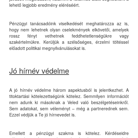
lehető legjobb eredmény eléréséért.
Pénzügyi tanácsadóink viselkedését meghatározza az is,
hogy nem lehetnek olyan cselekmények elkövetői, amelyek
rossz fényt vethetnek feddhetetlenségükre vagy
szakértelmükre. Kerüljük a szélsőséges, érzelmi töltéssel
előadott politikai megnyilvánulásokat is.
Jó hírnév védelme
A jó hírnév védelme három aspektusból is jelentkezhet. A
titoktartási kötelezettségünk kötelez. Semmilyen információt
nem adunk ki másoknak a Veled való beszélgetéseinkről.
Sem adatokat, sem véleményt – még a partnerednek sem.
Ezzel védjük a Te jó hírnevedet is.
Emellett a pénzügyi szakma is kötelez. Kérdéseidre