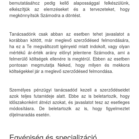
bemutatásához pedig kellő alapossággal felkészülünk,
elkészítjük az elemzéseket és a tervezeteket, hogy
megkönnyítsük Számodra a döntést.
Tanácsadónk csak abban az esetben tehet javaslatot a
korábban kötött, már meglevő szerződésed felmondására,
ha ez a Te megváltozott igényeid miatt indokolt, vagy olyan
mértékű ár-érték arány előnyt jelentene Számodra, ami a
felmerülő költségek ellenére is megtérül. Ebben az esetben
pontosan megmutatja Neked, hogy milyen és mekkora
költségekkel jár a meglevő szerződésed felmondása.
Személyes pénzügyi tanácsadód kezeli a szerződéseidet
azok teljes futamideje alatt. Ebbe az is beletartozik, hogy
időszakonként átnézi azokat, és javaslatot tesz az esetleges
módosításra. De beletartozik az is, hogy figyelmeztet
díjelmaradás esetén.
Egyéniség és specializáció