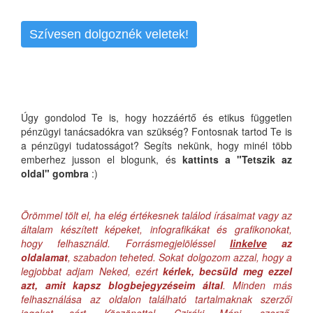
Szívesen dolgoznék veletek!
Úgy gondolod Te is, hogy hozzáértő és etikus független
pénzügyi tanácsadókra van szükség? Fontosnak tartod Te is
a pénzügyi tudatosságot? Segíts nekünk, hogy minél több
emberhez jusson el blogunk, és
kattints a "Tetszik az
oldal" gombra
:)
Örömmel tölt el, ha elég értékesnek találod írásaimat vagy az
általam készített képeket, infografikákat és grafikonokat,
hogy felhasználd. Forrásmegjelöléssel
linkelve
az
oldalamat
, szabadon teheted. Sokat dolgozom azzal, hogy a
legjobbat adjam Neked, ezért
kérlek, becsüld meg ezzel
azt, amit kapsz blogbejegyzéseim által
. Minden más
felhasználása az oldalon található tartalmaknak szerzői