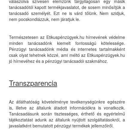
válaszolva szívesen elemzünk tárgyilagosan egy másik
tanácsadótól kapott termékjavaslatot, de sosem minősítjük a
tanácsadó személyét. Ezt ne is várd tőlünk. Nem szidjuk,
nem pocskondiázzuk, nem járatjuk le.
Természetesen az Etikuspénzügyek.hu hírnevének védelme
minden tanácsadónk kiemelt fontosságú kötelessége.
Pénzügyi tanácsadóink média és internetes tartalmakként
csak olyat tehetnek közzé, ami méltó az Etikuspénzügyek.hu
jó hírnevéhez és a pénzügyi tanácsadói szakmához.
Transzparencia
Az átláthatóság követelménye tevékenységünkre egészére
is, illetve az általunk átadott információkra is vonatkozik.
Tanácsadásunk során tisztességes, érthető és egyértelmű
tájékoztatást adunk az általunk nyújtott szolgáltatásokról, a
javaslatként bemutatott pénzügyi termékek jellemzőiről.