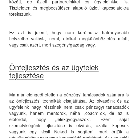
között, de üzleti partnereinkkel és ügyfeleinkkel is.
Tiszteleten és megbecsülésen alapuló üzleti kapcsolatokra
törekszünk.
Ez azt is jelenti, hogy nem kerülhetsz hátrányosabb
helyzetbe vallási-, nemi, etnikai megkülönböztetés miatt,
vagy csak azért, mert szegény/gazdag vagy.
Önfejlesztés és az ügyfelek
fejlesztése
Ma már elengedhetetlen a pénzügyi tanácsadók számára is
az önfejlesztési technikák elsajátítása. Az olvasóink és az
ügyfeleink nagy részének nem csak pénzügyi tanácsadók
vagyunk, hanem mentorok, néha „coach”-ok, de az is
előfordul, hogy „lélekgyógyászok”. Ezért saját
személyiségünk fejlesztése is elvárás, ezáltal képesek
vagyunk egy kicsit Neked is segíteni, mert értjük a
pénzügyeidhez szorosan kapcsolódó problémát, és van saját