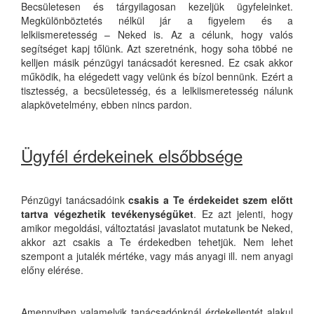
Becsületesen és tárgyilagosan kezeljük ügyfeleinket.
Megkülönböztetés nélkül jár a figyelem és a
lelkiismeretesség – Neked is. Az a célunk, hogy valós
segítséget kapj tőlünk. Azt szeretnénk, hogy soha többé ne
kelljen másik pénzügyi tanácsadót keresned. Ez csak akkor
működik, ha elégedett vagy velünk és bízol bennünk. Ezért a
tisztesség, a becsületesség, és a lelkiismeretesség nálunk
alapkövetelmény, ebben nincs pardon.
Ügyfél érdekeinek elsőbbsége
Pénzügyi tanácsadóink
csakis a Te érdekeidet szem előtt
tartva végezhetik tevékenységüket
. Ez azt jelenti, hogy
amikor megoldási, változtatási javaslatot mutatunk be Neked,
akkor azt csakis a Te érdekedben tehetjük. Nem lehet
szempont a jutalék mértéke, vagy más anyagi ill. nem anyagi
előny elérése.
Amennyiben valamelyik tanácsadónknál érdekellentét alakul