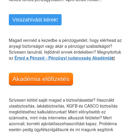
Visszahívást kérek!
Magad vennéd a kezedbe a pénzügyeidet, hogy elérhesd az
anyagi biztonságot vagy akár a pénzügyi szabadságot?
Szívesen tanulnál, fejlődnél ennek érdekében? Megnyitottuk
az
Érted a Pénzed - Pénzügyi tudatosság Akadémiá
t!
Akadémia előfizetés
Szívesen kötöd saját magad a biztosításaidat? Használd
utasbiztosítás, lakásbiztosítás, KGFB és CASCO biztosítás
megkötéséhez kalkulátorunkat! Miért előnyösebb ez
számodra, mint más internetes alkuszok felületei? Mert
azonnali, korrekt ajánlatösszehasonlítást kapsz. Probléma
esetén pedig ügyfélszolgáltaunk és mi magunk segítünk