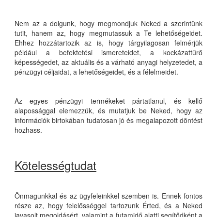
Nem az a dolgunk, hogy megmondjuk Neked a szerintünk
tutit, hanem az, hogy megmutassuk a Te lehetőségeidet.
Ehhez hozzátartozik az is, hogy tárgyilagosan felmérjük
például a befektetési ismereteidet, a kockázattűrő
képességedet, az aktuális és a várható anyagi helyzetedet, a
pénzügyi céljaidat, a lehetőségeidet, és a félelmeidet.
Az egyes pénzügyi termékeket pártatlanul, és kellő
alapossággal elemezzük, és mutatjuk be Neked, hogy az
információk birtokában tudatosan jó és megalapozott döntést
hozhass.
Kötelességtudat
Önmagunkkal és az ügyfeleinkkel szemben is. Ennek fontos
része az, hogy felelősséggel tartozunk Érted, és a Neked
javasolt megoldásért, valamint a futamidő alatti segítődként a