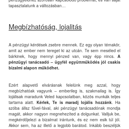
tapasztalatunk a változásban…
Megbízhatóság, lojalitás
A pénzügyi kérdések zsebre mennek. Ez egy olyan témakör,
amit az ember nem tereget ki az utcán. Te sem meséled el
bárkinek, hogy mennyi pénzed van, vagy épp nincs.
A
pénzügyi tanácsadó – ügyfél együttműködés jól csakis
bizalmi alapon működhet.
Ezért alapvető elvárásnak felelünk meg azzal, hogy
megbízhatóak vagyunk – emberileg is, szakmailag is. Így
lojálisak maradunk Veled kapcsolatban, közös munkák teljes
tartama alatt.
Kérlek, Te is maradj lojális hozzánk
. Ha
szóba állsz fűvel-fával, aki pénzügyi tanácsadónak mondja
magát, akkor nagyon megnehezíted a dolgunkat. Valljuk be,
megkérdőjelezi a bizalmat irántunk, és ez nem esik túl jól.
Akkor sem, ha az illető a legjobb barátod. Inkább beszéljük