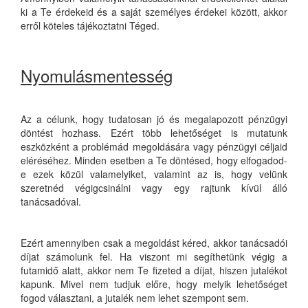
ki a Te érdekeid és a saját személyes érdekei között, akkor
erről köteles tájékoztatni Téged.
Nyomulásmentesség
Az a célunk, hogy tudatosan jó és megalapozott pénzügyi
döntést hozhass. Ezért több lehetőséget is mutatunk
eszközként a problémád megoldására vagy pénzügyi céljaid
eléréséhez. Minden esetben a Te döntésed, hogy elfogadod-
e ezek közül valamelyiket, valamint az is, hogy velünk
szeretnéd végigcsinálni vagy egy rajtunk kívül álló
tanácsadóval.
Ezért amennyiben csak a megoldást kéred, akkor tanácsadói
díjat számolunk fel. Ha viszont mi segíthetünk végig a
futamidő alatt, akkor nem Te fizeted a díjat, hiszen jutalékot
kapunk. Mivel nem tudjuk előre, hogy melyik lehetőséget
fogod választani, a jutalék nem lehet szempont sem.