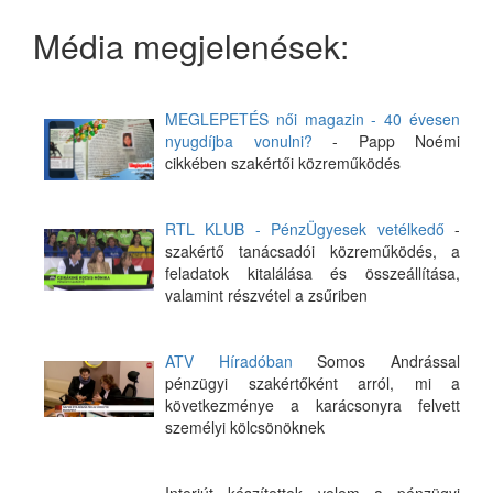
Média megjelenések:
MEGLEPETÉS női magazin - 40 évesen
nyugdíjba vonulni?
- Papp Noémi
cikkében szakértői közreműködés
RTL KLUB - PénzÜgyesek vetélkedő
-
szakértő tanácsadói közreműködés, a
feladatok kitalálása és összeállítása,
valamint részvétel a zsűriben
ATV Híradóban
Somos Andrással
pénzügyi szakértőként arról, mi a
következménye a karácsonyra felvett
személyi kölcsönöknek
Interjút készítettek velem a pénzügyi