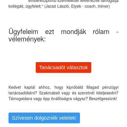
emberközpontú szemlélettel felvértezve támogatja
kollégáit, ügyfeleit." (Jacsó László, Etyek - coach, tréner)
Ügyfeleim ezt mondják rólam -
vélemények:
Tanácsadót választok
Kedvet kaptál ahhoz, hogy kipróbáld Magad pénzügyi
tanácsadóként? Szakmabeli vagy és szeretnél kiteljesedni?
Támogatásra vagy épp önállóságra vágysz? Beszélgessünk!
Szívesen dolgoznék veletek!