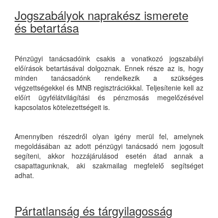
Jogszabályok naprakész ismerete
és betartása
Pénzügyi tanácsadóink csakis a vonatkozó jogszabályi
előírások betartásával dolgoznak. Ennek része az is, hogy
minden tanácsadónk rendelkezik a szükséges
végzettségekkel és MNB regisztrációkkal. Teljesítenie kell az
előírt ügyfélátvilágítási és pénzmosás megelőzésével
kapcsolatos kötelezettségeit is.
Amennyiben részedről olyan igény merül fel, amelynek
megoldásában az adott pénzügyi tanácsadó nem jogosult
segíteni, akkor hozzájárulásod esetén átad annak a
csapattagunknak, aki szakmailag megfelelő segítséget
adhat.
Pártatlanság és tárgyilagosság