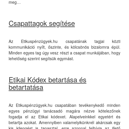
meg…
Csapattagok segítése
Az Etikuspénzügyek.hu csapatának tagjai közti
kommunikáció nyílt, őszinte, és kölcsönös bizalomra épül.
Minden egyes tag úgy vesz részt a csapat munkájában, hogy
lehetőség szerint segítsük egymást.
Etikai Kódex betartása és
betartatása
Az Etikuspénzügyek.hu csapatában tevékenykedő minden
egyes pénzügyi tanácsadó magára nézve kötelezőnek
fogadja el az Etikai kódexet. Alapelveinkkel egyetért és
betartja azokat. Amennyiben valamelyikünknél akárcsak egy
kis kilengést is tapasztal, erre azonnal felhívja az illető