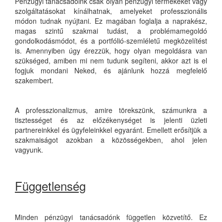
Pénzügyi tanácsadóink csak olyan pénzügyi termékeket vagy
szolgáltatásokat kínálhatnak, amelyeket professzionális
módon tudnak nyújtani. Ez magában foglalja a naprakész,
magas szintű szakmai tudást, a problémamegoldó
gondolkodásmódot, és a portfólió-szemléletű megközelítést
is. Amennyiben úgy érezzük, hogy olyan megoldásra van
szükséged, amiben mi nem tudunk segíteni, akkor azt is el
fogjuk mondani Neked, és ajánlunk hozzá megfelelő
szakembert.
A professzionalizmus, amire törekszünk, számunkra a
tisztességet és az előzékenységet is jelenti üzleti
partnereinkkel és ügyfeleinkkel egyaránt. Emellett erősítjük a
szakmaiságot azokban a közösségekben, ahol jelen
vagyunk.
Függetlenség
Minden pénzügyi tanácsadónk független közvetítő. Ez