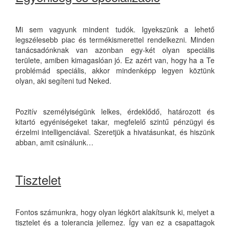
Mi sem vagyunk mindent tudók. Igyekszünk a lehető
legszélesebb piac és termékismerettel rendelkezni. Minden
tanácsadónknak van azonban egy-két olyan speciális
területe, amiben kimagaslóan jó. Ez azért van, hogy ha a Te
problémád speciális, akkor mindenképp legyen köztünk
olyan, aki segíteni tud Neked.
Pozitív személyiségünk lelkes, érdeklődő, határozott és
kitartó egyéniségeket takar, megfelelő szintű pénzügyi és
érzelmi intelligenciával. Szeretjük a hivatásunkat, és hiszünk
abban, amit csinálunk…
Tisztelet
Fontos számunkra, hogy olyan légkört alakítsunk ki, melyet a
tisztelet és a tolerancia jellemez. Így van ez a csapattagok