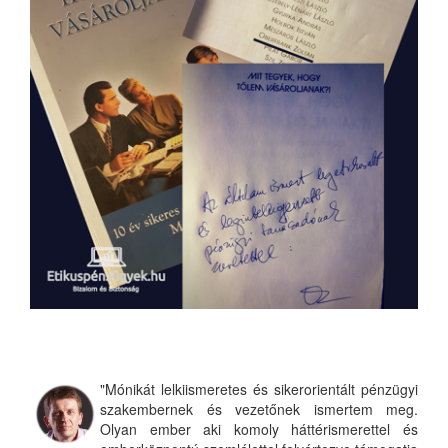
"Mónikát lelkiismeretes és sikerorientált pénzügyi
szakembernek és vezetőnek ismertem meg.
Olyan ember aki komoly háttérismerettel és