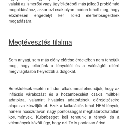
valakit az ismerősi vagy ügyfélköréből más jellegű problémád
megoldásához, akkor ezt csak olyan módon teheti meg, hogy
előzetesen engedélyt kér Tőled elérhetőségeidnek
megadására.
Megtévesztés tilalma
Sem anyagi, sem más előny elérése érdekében nem tehetjük
meg, hogy eltérjünk a tényektől és a valóságtól eltérő
megvilágításba helyezzük a dolgokat.
Befektetések esetén minden alkalommal elmondjuk, hogy az
inflációs várakozást és a hozambecslést csakis múltbéli
adatokra, valamint hivatalos adatbázisok előrejelzéseire
alapozva készítjük el. Ezek a kalkulációk tehát NEM tények,
hanem hosszútávon nagy pontossággal meghatározhatatlan
körülmények. Különbséget kell tennünk a tények és a
vélemények között úgy, hogy ezt Te is pontosan értsd.