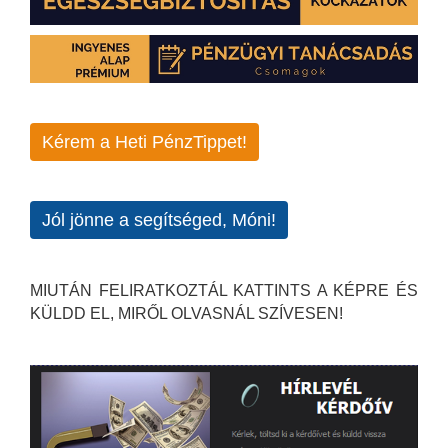
Kérem a Heti PénzTippet!
Jól jönne a segítséged, Móni!
MIUTÁN FELIRATKOZTÁL KATTINTS A KÉPRE ÉS
KÜLDD EL, MIRŐL OLVASNÁL SZÍVESEN!