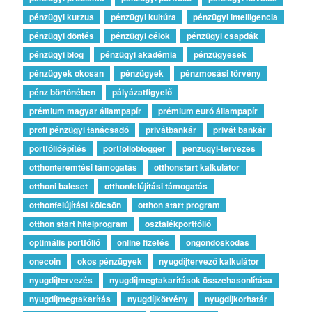
pénzügyi kurzus
pénzügyi kultúra
pénzügyi intelligencia
pénzügyi döntés
pénzügyi célok
pénzügyi csapdák
pénzügyi blog
pénzügyi akadémia
pénzügyesek
pénzügyek okosan
pénzügyek
pénzmosási törvény
pénz börtönében
pályázatfigyelő
prémium magyar állampapír
prémium euró állampapír
profi pénzügyi tanácsadó
privátbankár
privát bankár
portfólióépítés
portfolioblogger
penzugyi-tervezes
otthonteremtési támogatás
otthonstart kalkulátor
otthoni baleset
otthonfelújítási támogatás
otthonfelújítási kölcsön
otthon start program
otthon start hitelprogram
osztalékportfólió
optimális portfólió
online fizetés
ongondoskodas
onecoin
okos pénzügyek
nyugdíjtervező kalkulátor
nyugdíjtervezés
nyugdíjmegtakarítások összehasonlítása
nyugdíjmegtakarítás
nyugdíjkötvény
nyugdíjkorhatár