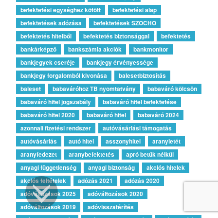
befektetési egységhez kötött
befektetési alap
befektetések adózása
befektetések SZOCHO
befektetés hitelből
befektetés biztonsággal
befektetés
bankárképző
bankszámla akciók
bankmonitor
bankjegyek cseréje
bankjegy érvényessége
bankjegy forgalomból kivonása
balesetbiztosítás
baleset
babaváróhoz TB nyomtatvány
babaváró kölcsön
babaváró hitel jogszabály
babaváró hitel befektetése
babaváró hitel 2020
babaváró hitel
babaváró 2024
azonnali fizetési rendszer
autóvásárlási támogatás
autóvásárlás
autó hitel
asszonyhitel
aranyletét
aranyfedezet
aranybefektetés
apró betűk nélkül
anyagi függetlenség
anyagi biztonság
akciós hitelek
akciós feltételek
adózás 2021
adózás 2020
adóváltozások 2025
adóváltozások 2020
Megbízható Oldal
adóváltozások 2019
adóvisszatérítés
Igazolta:
Trustindex