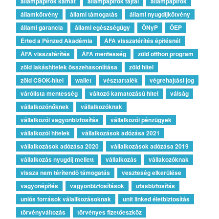
állampapírok kamat
állampapírok fajtái
állampapírok
államkötvény
állami támogatás
állami nyugdíjkötvény
állami garancia
állami egészségügy
ÖNyP
ÖEP
Érted a Pénzed Akadémia
ÁFA visszatérítés építésnél
ÁFA visszatérítés
ÁFA mentesség
zöld otthon program
zöld lakáshitelek összehasonlítása
zöld hitel
zöld CSOK-hitel
wallet
vésztartalék
végrehajtási jog
várólista mentesség
változó kamatozású hitel
válság
vállalkozónőknek
vállalkozóknak
vállalkozói vagyonbiztosítás
vállalkozói pénzügyek
vállalkozói hitelek
vállalkozások adózása 2021
vállalkozások adózása 2020
vállalkozások adózása 2019
vállalkozás nyugdíj mellett
vállalkozás
vállakozóknak
vissza nem térítendő támogatás
veszteség elkerülése
vagyonépítés
vagyonbiztosítások
utasbiztosítás
uniós források válallkozásoknak
unit linked életbiztosítás
törvényváltozás
törvényes fizetőeszköz