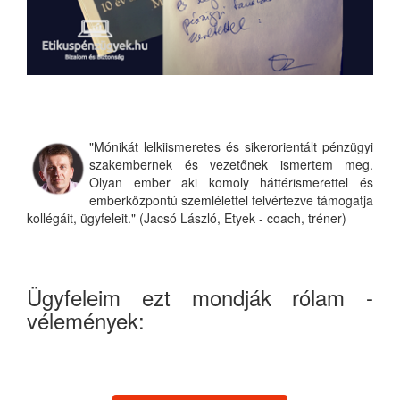
"Mónikát lelkiismeretes és sikerorientált pénzügyi
szakembernek és vezetőnek ismertem meg.
Olyan ember aki komoly háttérismerettel és
emberközpontú szemlélettel felvértezve támogatja
kollégáit, ügyfeleit." (Jacsó László, Etyek - coach, tréner)
Ügyfeleim ezt mondják rólam -
vélemények: