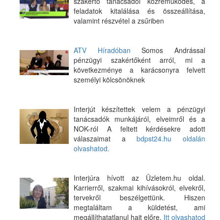
szakértő tanácsadói közreműködés, a
feladatok kitalálása és összeállítása,
valamint részvétel a zsűriben
ATV Híradóban
Somos Andrással
pénzügyi szakértőként arról, mi a
következménye a karácsonyra felvett
személyi kölcsönöknek
Interjút készítettek velem a pénzügyi
tanácsadók munkájáról, elveimről és a
NOK-ról A feltett kérdésekre adott
válaszaimat a
bdpst24.hu oldalán
olvashatod.
Interjúra hívott az Üzletem.hu oldal.
Karrierről, szakmai kihívásokról, elvekről,
tervekről beszélgettünk. Hiszen
megtaláltam a küldetést, ami
megállíthatatlanul hajt előre.
Itt olvashatod