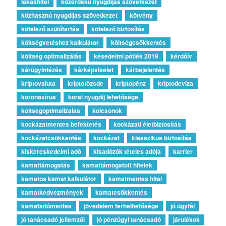
lakashitel
közérdekű nyugdíjas szövetkezet
közhasznú nyugdíjas szövetkezet
kötvény
kötelező szülőtartás
kötelező biztosítás
költségvetéshez kalkulátor
költségcsökkentés
költség optimalizálás
késedelmi pótlék 2019
kérdőív
kárügyintézés
kárképviselet
kárbejelentés
kriptovaluta
kriptotőzsde
kriptopénz
kriptodeviza
koronavírus
korai nyugdíj lehetősége
koltsegoptimalizalas
kolcsonok
kockázatmentes befektetés
kockázati életbiztosítás
kockázatcsökkentés
kockázat
klasszikus biztosítás
kiskereskedelmi adó
kisadózók tételes adója
karrier
kamattámogatás
kamattámogatott hitelek
kamatos kamat kalkulátor
kamatmentes hitel
kamatkedvezmények
kamatcsökkentés
kamatadómentes
jövedelem terhelhetősége
jó ügyfél
jó tanácsadó jellemzői
jó pénzügyi tanácsadó
járulékok