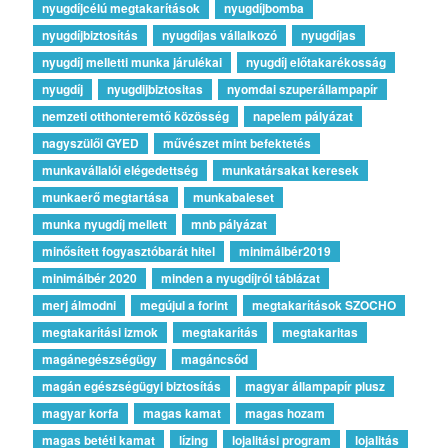
nyugdíjcélú megtakarítások
nyugdíjbomba
nyugdíjbiztosítás
nyugdíjas vállalkozó
nyugdíjas
nyugdíj melletti munka járulékai
nyugdíj előtakarékosság
nyugdíj
nyugdijbiztositas
nyomdai szuperállampapír
nemzeti otthonteremtő közösség
napelem pályázat
nagyszülői GYED
művészet mint befektetés
munkavállalói elégedettség
munkatársakat keresek
munkaerő megtartása
munkabaleset
munka nyugdíj mellett
mnb pályázat
minősített fogyasztóbarát hitel
minimálbér2019
minimálbér 2020
minden a nyugdíjról táblázat
merj álmodni
megújul a forint
megtakarítások SZOCHO
megtakarítási izmok
megtakarítás
megtakaritas
magánegészségügy
magáncsőd
magán egészségügyi biztosítás
magyar állampapír plusz
magyar korfa
magas kamat
magas hozam
magas betéti kamat
lízing
lojalitási program
lojalitás