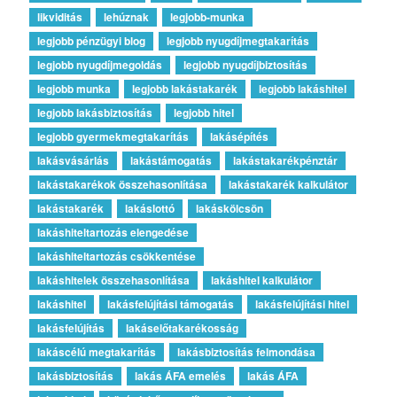
likviditás
lehúznak
legjobb-munka
legjobb pénzügyi blog
legjobb nyugdíjmegtakarítás
legjobb nyugdíjmegoldás
legjobb nyugdíjbiztosítás
legjobb munka
legjobb lakástakarék
legjobb lakáshitel
legjobb lakásbiztosítás
legjobb hitel
legjobb gyermekmegtakarítás
lakásépítés
lakásvásárlás
lakástámogatás
lakástakarékpénztár
lakástakarékok összehasonlítása
lakástakarék kalkulátor
lakástakarék
lakáslottó
lakáskölcsön
lakáshiteltartozás elengedése
lakáshiteltartozás csökkentése
lakáshitelek összehasonlítása
lakáshitel kalkulátor
lakáshitel
lakásfelújítási támogatás
lakásfelújítási hitel
lakásfelújítás
lakáselőtakarékosság
lakáscélú megtakarítás
lakásbiztosítás felmondása
lakásbiztosítás
lakás ÁFA emelés
lakás ÁFA