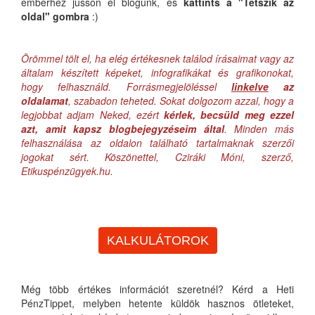
emberhez jusson el blogunk, és
kattints a "Tetszik az
oldal" gombra
:)
Örömmel tölt el, ha elég értékesnek találod írásaimat vagy az
általam készített képeket, infografikákat és grafikonokat,
hogy felhasználd. Forrásmegjelöléssel
linkelve
az
oldalamat
, szabadon teheted. Sokat dolgozom azzal, hogy a
legjobbat adjam Neked, ezért
kérlek, becsüld meg ezzel
azt, amit kapsz blogbejegyzéseim által
. Minden más
felhasználása az oldalon található tartalmaknak szerzői
jogokat sért. Köszönettel, Cziráki Móni, szerző,
Etikuspénzügyek.hu.
KALKULÁTOROK
Még több értékes információt szeretnél? Kérd a Heti
PénzTippet, melyben hetente küldök hasznos ötleteket,