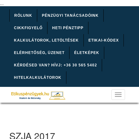
...
RÓLUNK
PÉNZÜGYI TANÁCSADÓINK
CIKKFIGYELŐ
HETI PÉNZTIPP
KALKULÁTOROK, LETÖLTÉSEK
ETIKAI-KÓDEX
ELÉRHETŐSÉG, ÜZENET
ÉLETKÉPEK
KÉRDÉSED VAN? HÍVJ: +36 30 565 5402
HITELKALKULÁTOROK
Toggle
navigation
SZJA 2017