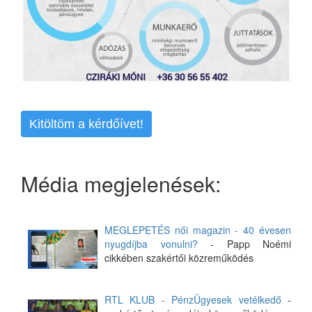
Kitöltöm a kérdőívet!
Média megjelenések:
MEGLEPETÉS női magazin - 40 évesen
nyugdíjba vonulni?
- Papp Noémi
cikkében szakértői közreműködés
RTL KLUB - PénzÜgyesek vetélkedő
-