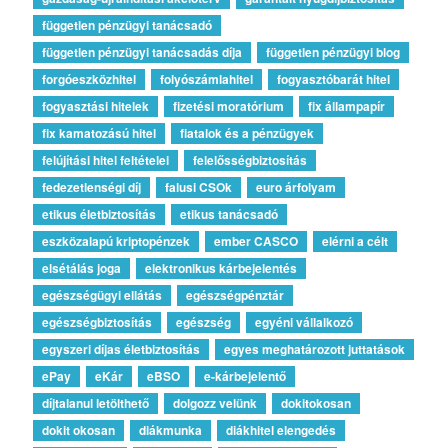
független pénzügyi tanácsadó
független pénzügyi tanácsadás díja
független pénzügyi blog
forgóeszközhitel
folyószámlahitel
fogyasztóbarát hitel
fogyasztási hitelek
fizetési moratórium
fix állampapír
fix kamatozású hitel
fiatalok és a pénzügyek
felújítási hitel feltételei
felelősségbiztosítás
fedezetlenségi díj
falusi CSOk
euro árfolyam
etikus életbiztosítás
etikus tanácsadó
eszközalapú kriptopénzek
ember CASCO
elérni a célt
elsétálás joga
elektronikus kárbejelentés
egészségügyi ellátás
egészségpénztár
egészségbiztosítás
egészség
egyéni vállalkozó
egyszeri díjas életbiztosítás
egyes meghatározott juttatások
ePay
eKár
eBSO
e-kárbejelentő
díjtalanul letölthető
dolgozz velünk
dokitokosan
dokit okosan
diákmunka
diákhitel elengedés