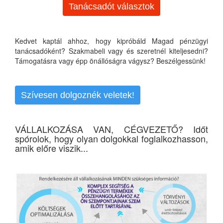
Tanácsadót választok
Kedvet kaptál ahhoz, hogy kipróbáld Magad pénzügyi
tanácsadóként? Szakmabeli vagy és szeretnél kiteljesedni?
Támogatásra vagy épp önállóságra vágysz? Beszélgessünk!
Szívesen dolgoznék veletek!
VÁLLALKOZÁSA VAN, CÉGVEZETŐ? Időt
spórolok, hogy olyan dolgokkal foglalkozhasson,
amik előre viszik...