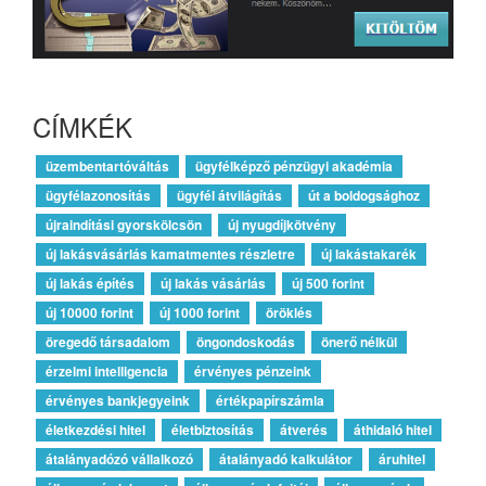
CÍMKÉK
üzembentartóváltás
ügyfélképző pénzügyi akadémia
ügyfélazonosítás
ügyfél átvilágítás
út a boldogsághoz
újraindítási gyorskölcsön
új nyugdíjkötvény
új lakásvásárlás kamatmentes részletre
új lakástakarék
új lakás építés
új lakás vásárlás
új 500 forint
új 10000 forint
új 1000 forint
öröklés
öregedő társadalom
öngondoskodás
önerő nélkül
érzelmi intelligencia
érvényes pénzeink
érvényes bankjegyeink
értékpapírszámla
életkezdési hitel
életbiztosítás
átverés
áthidaló hitel
átalányadózó vállalkozó
átalányadó kalkulátor
áruhitel