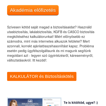
Akadémia előfizetés
Szívesen kötöd saját magad a biztosításaidat? Használd
utasbiztosítás, lakásbiztosítás, KGFB és CASCO biztosítás
megkötéséhez kalkulátorunkat! Miért előnyösebb ez
számodra, mint más internetes alkuszok felületei? Mert
azonnali, korrekt ajánlatösszehasonlítást kapsz. Probléma
esetén pedig ügyfélszolgáltaunk és mi magunk segítünk
megoldani azt - legyen szó ügyintézésről, káreseményről,
változtatásokról. Itt kezdd!:
KALKULÁTOR és Biztosításkötés