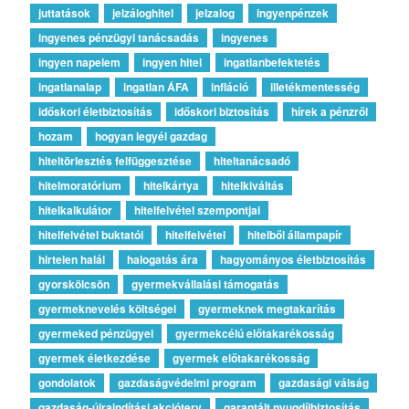
juttatások
jelzáloghitel
jelzalog
ingyenpénzek
ingyenes pénzügyi tanácsadás
ingyenes
ingyen napelem
ingyen hitel
ingatlanbefektetés
ingatlanalap
ingatlan ÁFA
infláció
illetékmentesség
időskori életbiztosítás
időskori biztosítás
hírek a pénzről
hozam
hogyan legyél gazdag
hiteltörlesztés felfüggesztése
hiteltanácsadó
hitelmoratórium
hitelkártya
hitelkiváltás
hitelkalkulátor
hitelfelvétel szempontjai
hitelfelvétel buktatói
hitelfelvétel
hitelből állampapír
hirtelen halál
halogatás ára
hagyományos életbiztosítás
gyorskölcsön
gyermekvállalási támogatás
gyermeknevelés költségei
gyermeknek megtakarítás
gyermeked pénzügyei
gyermekcélú előtakarékosság
gyermek életkezdése
gyermek előtakarékosság
gondolatok
gazdaságvédelmi program
gazdasági válság
gazdaság-újraindítási akcióterv
garantált nyugdíjbiztosítás