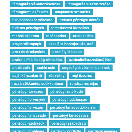
támogatás vállalkozásoknak
támogatás visszafizetése
támogatott lakáshitel
tulajdonosi szemlélet
tulajdonosi kör védelme
tudatos pénzügyi döntés
tudatos pénzügyek
temetkezési biztosítás
technikai kamat
tanácsadás
tanacsadas
szuperállampapír
szociális hozzájárulási adó
szex és értékesítés
személyi kölcsön
szakmai felelősség biztosítás
szabadfelhasználású hitel
stablecoin
stable coin
segítség devizahiteleseknek
saját kárszakértő
részvény
régi tízezres
rezsicsökkentés csökkentése
rendszeres díjas
pénzügyi-tervezés
pénzügyi vetélkedő
pénzügyi törvények
pénzügyi tudatosság
pénzügyi tervezés
pénzügyi tanácsadói karrier
pénzügyi tanácsadó
pénzügyi tanácsadás
pénzügyi szokások
pénzügyi szabadság
pénzügyi probléma
pénzügyi portfólió
pénzügyi nevelés