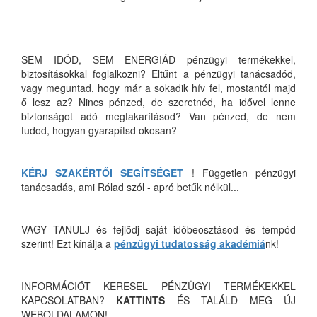
SEM IDŐD, SEM ENERGIÁD pénzügyi termékekkel,
biztosításokkal foglalkozni? Eltűnt a pénzügyi tanácsadód,
vagy meguntad, hogy már a sokadik hív fel, mostantól majd
ő lesz az? Nincs pénzed, de szeretnéd, ha idővel lenne
biztonságot adó megtakarításod? Van pénzed, de nem
tudod, hogyan gyarapítsd okosan?
KÉRJ SZAKÉRTŐI SEGÍTSÉGET
! Független pénzügyi
tanácsadás, ami Rólad szól - apró betűk nélkül...
VAGY TANULJ és fejlődj saját időbeosztásod és tempód
szerint! Ezt kínálja a
pénzügyi tudatosság akadémiá
nk!
INFORMÁCIÓT KERESEL PÉNZÜGYI TERMÉKEKKEL
KAPCSOLATBAN?
KATTINTS
ÉS TALÁLD MEG ÚJ
WEBOLDALAMON!