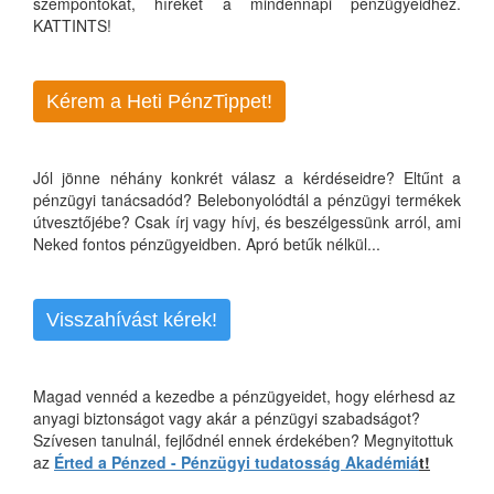
szempontokat, híreket a mindennapi pénzügyeidhez.
KATTINTS!
Kérem a Heti PénzTippet!
Jól jönne néhány konkrét válasz a kérdéseidre? Eltűnt a
pénzügyi tanácsadód? Belebonyolódtál a pénzügyi termékek
útvesztőjébe? Csak írj vagy hívj, és beszélgessünk arról, ami
Neked fontos pénzügyeidben. Apró betűk nélkül...
Visszahívást kérek!
Magad vennéd a kezedbe a pénzügyeidet, hogy elérhesd az
anyagi biztonságot vagy akár a pénzügyi szabadságot?
Szívesen tanulnál, fejlődnél ennek érdekében? Megnyitottuk
az
Érted a Pénzed - Pénzügyi tudatosság Akadémiá
t!