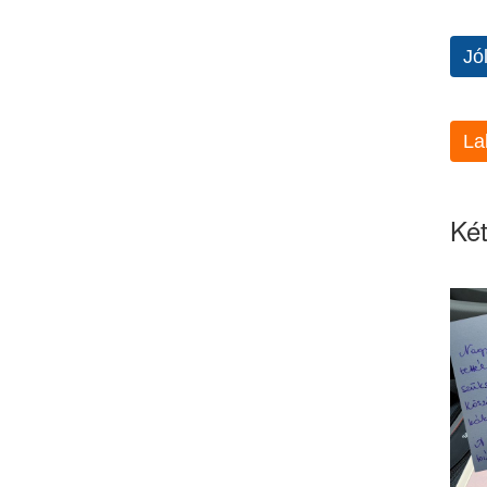
Jó
La
Két