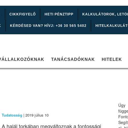
K
CIKKFIGYELŐ
HETI PÉNZTIPP
KALKULÁTOROK, LETÖ
K
KÉRDÉSED VAN? HÍVJ: +36 30 565 5402
HITELKALKULÁ
VÁLLALKOZÓKNAK
TANÁCSADÓKNAK
HITELEK
Úgy 
függ
Tudatosság
| 2019 július 10
Font
Segí
A halál torkában megváltoznak a fontossági