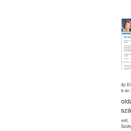
Az E
6-án 
old
sz
volt
Szüks