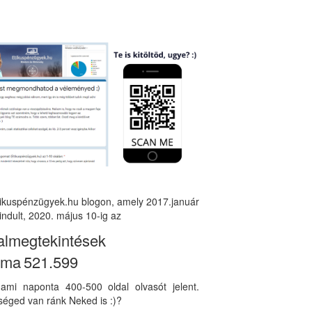
tikuspénzügyek.hu blogon, amely 2017.január
indult, 2020. május 10-ig az
almegtekintések
áma
521.599
, ami naponta 400-500 oldal olvasót jelent.
éged van ránk Neked is :)?