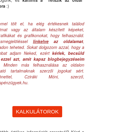
logunk, és
kattints a "Tetszik az oldal"
bra
:)
mel tölt el, ha elég értékesnek találod
aimat vagy az általam készített képeket,
rafikákat és grafikonokat, hogy felhasználd.
ásmegjelöléssel
linkelve
az oldalamat
,
adon teheted. Sokat dolgozom azzal, hogy a
obbat adjam Neked, ezért
kérlek, becsüld
ezzel azt, amit kapsz blogbejegyzéseim
. Minden más felhasználása az oldalon
lható tartalmaknak szerzői jogokat sért.
zönettel, Cziráki Móni, szerző,
uspénzügyek.hu.
KALKULÁTOROK