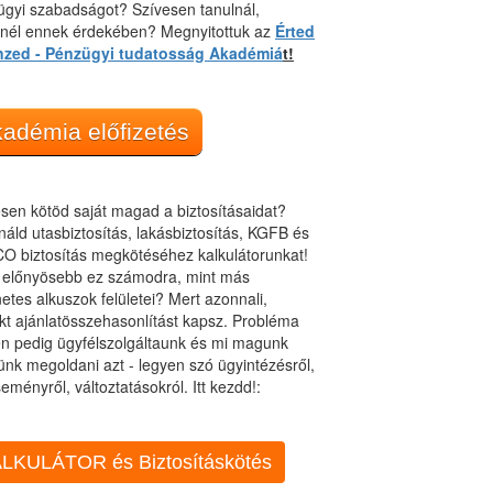
gyi szabadságot? Szívesen tanulnál,
dnél ennek érdekében? Megnyitottuk az
Érted
nzed - Pénzügyi tudatosság Akadémiá
t!
adémia előfizetés
sen kötöd saját magad a biztosításaidat?
áld utasbiztosítás, lakásbiztosítás, KGFB és
O biztosítás megkötéséhez kalkulátorunkat!
t előnyösebb ez számodra, mint más
netes alkuszok felületei? Mert azonnali,
kt ajánlatösszehasonlítást kapsz. Probléma
n pedig ügyfélszolgáltaunk és mi magunk
ünk megoldani azt - legyen szó ügyintézésről,
eményről, változtatásokról. Itt kezdd!:
LKULÁTOR és Biztosításkötés