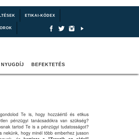
LTÉSEK
ETIKAI-KÓDEX
TOROK
NYUGDÍJ
BEFEKTETÉS
gondolod Te is, hogy hozzáértő és etikus
etlen pénzügyi tanácsadókra van szükség?
osnak tartod Te is a pénzügyi tudatosságot?
ts nekünk, hogy minél több emberhez jusson