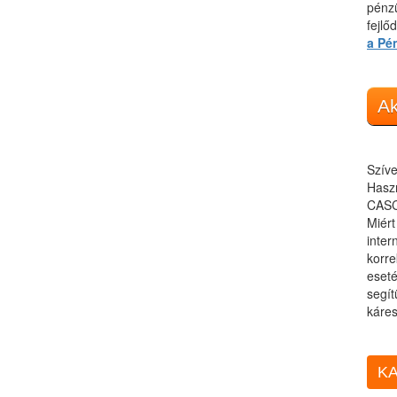
pénzü
fejlő
a Pé
Ak
Szíve
Haszn
CASC
Miér
inter
korre
eseté
segít
káres
KA