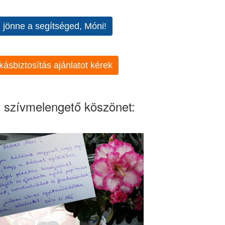
l jönne a segítséged, Móni!
kásbiztosítás ajánlatot kérek
 szívmelengető köszönet: