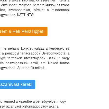
több értékes információt szeretnél? Kérd a
 PénzTippet, melyben hetente küldök hasznos
teket, szempontokat, híreket a mindennapi
ügyeidhez. KATTINTS!
rem a Heti PénzTippet!
jönne néhány konkrét válasz a kérdéseidre?
nt a pénzügyi tanácsadód? Belebonyolódtál a
ügyi termékek útvesztőjébe? Csak írj vagy
, és beszélgessünk arról, ami Neked fontos
gyeidben. Apró betűk nélkül...
sszahívást kérek!
d vennéd a kezedbe a pénzügyeidet, hogy
esd az anyagi biztonságot vagy akár a