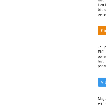
Még 
Heti
ötle
pénz
Ké
Jól 
Eltű
pénz
hívj
pénzü
Vi
Maga
elérh