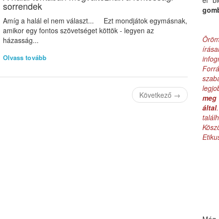
el b
sorrendek
gom
Amíg a halál el nem választ... Ezt mondjátok egymásnak,
amikor egy fontos szövetséget köttök - legyen az
Öröm
házasság...
írás
Olvass tovább
infog
Forr
szab
legj
Következő
→
meg 
által
talá
Kös
Etik