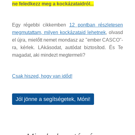
ne feledkezz meg a kockázataidról...
Egy régebbi cikkemben
12 pontban részletesen
megmutattam, milyen kockázataid lehetnek
, olvasd
el újra, mielőtt nemet mondasz az "ember CASCO"-
ra, kérlek. LAkásodat, autódat biztosítod. És Te
magadat, aki mindezt megtermeli?
Csak hiszed, hogy van időd!
Jól jönne a segítségetek, Móni!