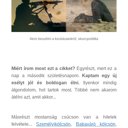
Nem beszélni a kockázatokról, struccpolitika
Miért írom most ezt a cikket?
Egyrészt, mert ez a
nap a második születésnapom.
Kaptam egy új
esélyt jól és boldogan élni.
Ilyenkor mindig
átgondolom, hol tartok most. Többé nem akarom
átélni azt, amit akkor...
Másrészt mostanság csúcson van a hitelek
felvétele...
Személyikölcsön
,
Babaváró kölcsön
,