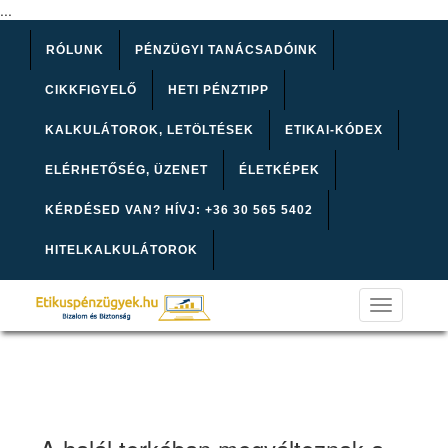
...
RÓLUNK
PÉNZÜGYI TANÁCSADÓINK
CIKKFIGYELŐ
HETI PÉNZTIPP
KALKULÁTOROK, LETÖLTÉSEK
ETIKAI-KÓDEX
ELÉRHETŐSÉG, ÜZENET
ÉLETKÉPEK
KÉRDÉSED VAN? HÍVJ: +36 30 565 5402
HITELKALKULÁTOROK
Toggle
navigation