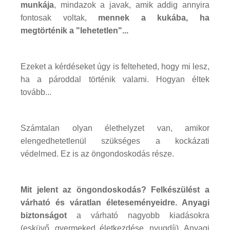
munkája
, mindazok a javak, amik addig annyira
fontosak voltak,
mennek a kukába, ha
megtörténik a "lehetetlen"...
Ezeket a kérdéseket úgy is felteheted, hogy mi lesz,
ha a pároddal történik valami. Hogyan éltek
tovább...
Számtalan olyan élethelyzet van, amikor
elengedhetetlenül szükséges a kockázati
védelmed. Ez is az öngondoskodás része.
Mit jelent az öngondoskodás? Felkészülést a
várható és váratlan életeseményeidre. Anyagi
biztonságot
a várható nagyobb kiadásokra
(esküvő, gyermeked életkezdése, nyugdíj). Anyagi