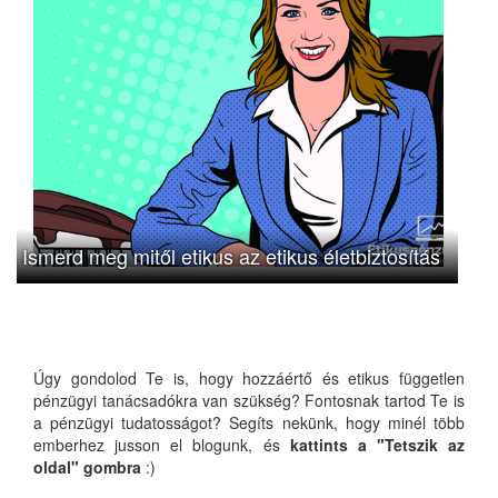
Ismerd meg mitől etikus az etikus életbiztosítás
Úgy gondolod Te is, hogy hozzáértő és etikus független
pénzügyi tanácsadókra van szükség? Fontosnak tartod Te is
a pénzügyi tudatosságot? Segíts nekünk, hogy minél több
emberhez jusson el blogunk, és
kattints a "Tetszik az
oldal" gombra
:)