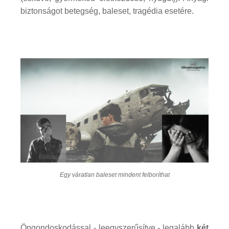
biztonságot betegség, baleset, tragédia esetére.
Egy váratlan baleset mindent felboríthat
Öngondoskodással - leegyszerűsítve - legalább
két