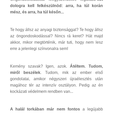
dologra kell felkészülnöd: arra, ha túl korán
mész, és arra, ha túl későn...
Te hogy állsz az anyagi biztonsággal? Te hogy állsz
az öngondoskodással? Nincs rá keret? Hát majd
akkor, mikor megtörténik, már tuti, hogy nem lesz
erre a jelenlegi színvonalra sem!
Kemény szavak? Igen, azok.
Átéltem. Tudom,
miről beszélek
. Tudom, mik az ember első
gondolatai, amikor négyszeri újraélesztés után
magához tér az intenzív osztályon. Pedig az én
kockázati védelmem rendben van...
A halál torkában már nem fontos
a legújabb