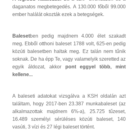
daganatos megbetegedés. A 130.000 főből 99.000
ember halálát okozták ezek a betegségek.
Baleset
ben pedig majdnem 4.000 élet szakadt
meg. Ebből otthoni baleset 1788 volt, 625-en pedig
közúti balesetben haltak meg. Ez talán nem tűnik
soknak. De ha épp Te, vagy valamelyik szeretted az
egyik áldozat, akkor
pont eggyel több, mint
kellene...
A baleseti adatokat vizsgálva a KSH oldalán azt
találtam, hogy 2017-ben 23.387 munkabaleset (az
alkalmazottak majdnem 6%-a), 25.725 tűzeset,
16.489 személyi sérüléses közúti baleset, 140
vasúti, 3 vízi és 27 légi baleset történt.