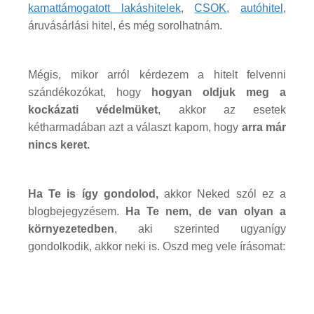
kamattámogatott lakáshitelek
,
CSOK
,
autóhitel
,
áruvásárlási hitel, és még sorolhatnám.
Mégis, mikor arról kérdezem a hitelt felvenni
szándékozókat, hogy
hogyan oldjuk meg a
kockázati védelmüket
, akkor az esetek
kétharmadában azt a választ kapom, hogy
arra már
nincs keret.
Ha Te is így gondolod,
akkor Neked szól ez a
blogbejegyzésem.
Ha Te nem, de van olyan a
környezetedben
, aki szerinted ugyanígy
gondolkodik, akkor neki is. Oszd meg vele írásomat: