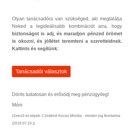
Olyan tanácsadóra van szükséged, aki megtalálja
Neked a legideálisabb kombinációt arra, hogy
biztonságot is adj, és maradjon pénzed örömet
is okozni, és jóllétet teremteni a szeretteidnek.
Kattints és segítünk:
Tanácsadót választok
Dönts tudatosan és erősödj meg pénzügyileg!
Móni
(Szerző és képek: Czirákiné Kocsis Mónika - minden jog fenntartva
(2019.07.10.))