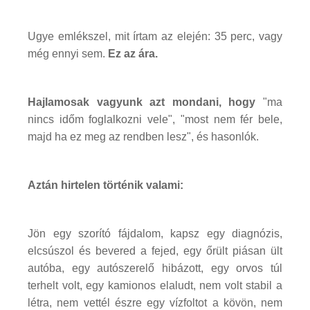
Ugye emlékszel, mit írtam az elején: 35 perc, vagy
még ennyi sem.
Ez az ára.
Hajlamosak vagyunk azt mondani, hogy
"ma
nincs időm foglalkozni vele", "most nem fér bele,
majd ha ez meg az rendben lesz", és hasonlók.
Aztán hirtelen történik valami:
Jön egy szorító fájdalom, kapsz egy diagnózis,
elcsúszol és bevered a fejed, egy őrült piásan ült
autóba, egy autószerelő hibázott, egy orvos túl
terhelt volt, egy kamionos elaludt, nem volt stabil a
létra, nem vettél észre egy vízfoltot a kövön, nem