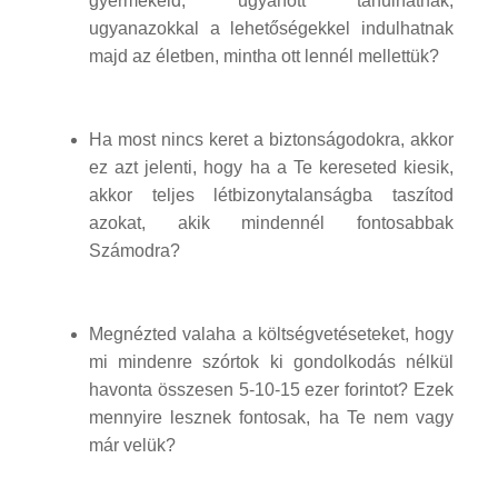
gyermekeid, ugyanott tanulhatnak,
ugyanazokkal a lehetőségekkel indulhatnak
majd az életben, mintha ott lennél mellettük?
Ha most nincs keret a biztonságodokra, akkor
ez azt jelenti, hogy ha a Te kereseted kiesik,
akkor teljes létbizonytalanságba taszítod
azokat, akik mindennél fontosabbak
Számodra?
Megnézted valaha a költségvetéseteket, hogy
mi mindenre szórtok ki gondolkodás nélkül
havonta összesen 5-10-15 ezer forintot? Ezek
mennyire lesznek fontosak, ha Te nem vagy
már velük?