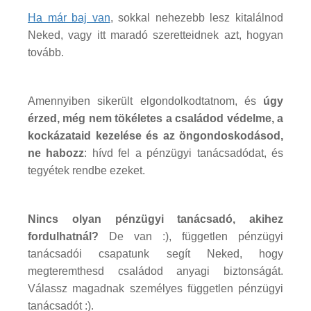
Ha már baj van
, sokkal nehezebb lesz kitalálnod
Neked, vagy itt maradó szeretteidnek azt, hogyan
tovább.
Amennyiben sikerült elgondolkodtatnom, és
úgy
érzed, még nem tökéletes a családod védelme, a
kockázataid kezelése és az öngondoskodásod,
ne habozz
: hívd fel a pénzügyi tanácsadódat, és
tegyétek rendbe ezeket.
Nincs olyan pénzügyi tanácsadó, akihez
fordulhatnál?
De van :), független pénzügyi
tanácsadói csapatunk segít Neked, hogy
megteremthesd családod anyagi biztonságát.
Válassz magadnak személyes független pénzügyi
tanácsadót :).