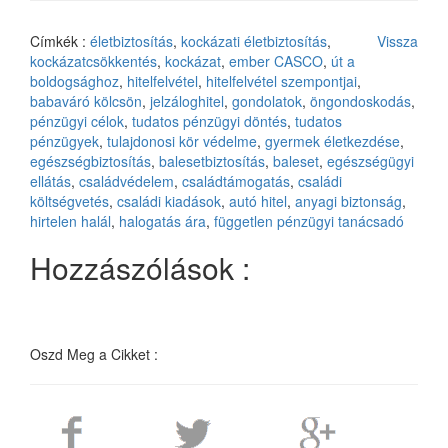
Címkék :
életbiztosítás
,
kockázati életbiztosítás
,
Vissza
kockázatcsökkentés
,
kockázat
,
ember CASCO
,
út a
boldogsághoz
,
hitelfelvétel
,
hitelfelvétel szempontjai
,
babaváró kölcsön
,
jelzáloghitel
,
gondolatok
,
öngondoskodás
,
pénzügyi célok
,
tudatos pénzügyi döntés
,
tudatos
pénzügyek
,
tulajdonosi kör védelme
,
gyermek életkezdése
,
egészségbiztosítás
,
balesetbiztosítás
,
baleset
,
egészségügyi
ellátás
,
családvédelem
,
családtámogatás
,
családi
költségvetés
,
családi kiadások
,
autó hitel
,
anyagi biztonság
,
hirtelen halál
,
halogatás ára
,
független pénzügyi tanácsadó
Hozzászólások :
Oszd Meg a Cikket :