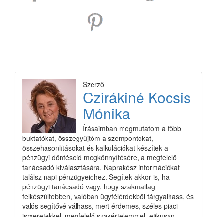
Szerző
Czirákiné Kocsis
Mónika
Írásaimban megmutatom a főbb
buktatókat, összegyűjtöm a szempontokat,
összehasonlításokat és kalkulációkat készítek a
pénzügyi döntéseid megkönnyítésére, a megfelelő
tanácsadó kiválasztására. Naprakész információkat
találsz napi pénzügyeidhez. Segítek akkor is, ha
pénzügyi tanácsadó vagy, hogy szakmailag
felkészültebben, valóban ügyfélérdekből tárgyalhass, és
valós segítővé válhass, mert érdemes, széles piaci
ismeretekkel, megfelelő szakértelemmel, etikusan