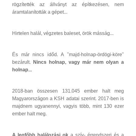
rögzítették az állványt az építkezésen, nem
áramtalanították a gépet...
Hirtelen halál, végzetes baleset, örök másság...
És már nincs időd. A "majd-holnap-ördögi-köre"
bezárult.
Nincs holnap, vagy már nem olyan a
holnap...
2018-ban összesen 131.045 ember halt meg
Magyarországon a KSH adatai szerint. 2017-ben is
majdnem ugyanennyi, vagyis több, mint 130 ezer
ember halt meg.
A legfőbb halálozási ok
a szív- érrendszeri és a