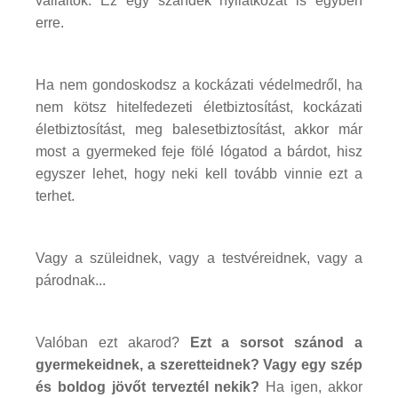
vállaltok. Ez egy szándék nyilatkozat is egyben
erre.
Ha nem gondoskodsz a kockázati védelmedről, ha
nem kötsz hitelfedezeti életbiztosítást, kockázati
életbiztosítást, meg balesetbiztosítást, akkor már
most a gyermeked feje fölé lógatod a bárdot, hisz
egyszer lehet, hogy neki kell tovább vinnie ezt a
terhet.
Vagy a szüleidnek, vagy a testvéreidnek, vagy a
párodnak...
Valóban ezt akarod?
Ezt a sorsot szánod a
gyermekeidnek, a szeretteidnek? Vagy egy szép
és boldog jövőt terveztél nekik?
Ha igen, akkor