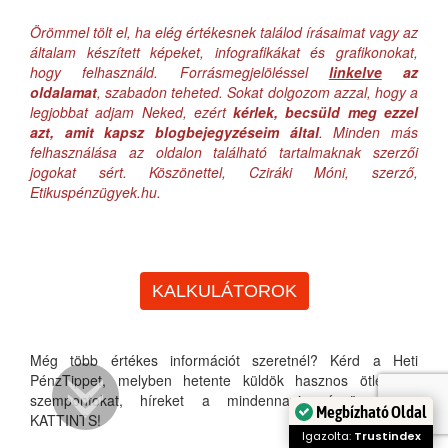
Örömmel tölt el, ha elég értékesnek találod írásaimat vagy az
általam készített képeket, infografikákat és grafikonokat,
hogy felhasználd. Forrásmegjelöléssel
linkelve
az
oldalamat
, szabadon teheted. Sokat dolgozom azzal, hogy a
legjobbat adjam Neked, ezért
kérlek, becsüld meg ezzel
azt, amit kapsz blogbejegyzéseim által
. Minden más
felhasználása az oldalon található tartalmaknak szerzői
jogokat sért. Köszönettel, Cziráki Móni, szerző,
Etikuspénzügyek.hu.
KALKULÁTOROK
Még több értékes információt szeretnél? Kérd a Heti
PénzTippet, melyben hetente küldök hasznos ötleteket,
szempontokat, híreket a mindennapi pénzügyeidhez.
Megbízható Oldal
KATTINTS!
Igazolta:
Trustindex