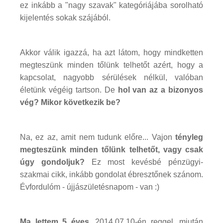
ez inkább a "nagy szavak" kategóriájába sorolható
kijelentés sokak szájából.
Akkor válik igazzá, ha azt látom, hogy mindketten
megteszünk minden tőlünk telhetőt azért, hogy a
kapcsolat, nagyobb sérülések nélkül, valóban
életünk végéig tartson. De
hol van az a bizonyos
vég? Mikor következik be?
Na, ez az, amit nem tudunk előre... Vajon
tényleg
megteszünk minden tőlünk telhetőt, vagy csak
úgy gondoljuk?
Ez most kevésbé pénzügyi-
szakmai cikk, inkább gondolat ébresztőnek szánom.
Évfordulóm - újjászületésnapom - van :)
Ma lettem 5 éves
. 2014.07.10-én reggel, miután