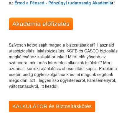
az
Érted a Pénzed - Pénzügyi tudatosság Akadémiá
t!
Akadémia előfizetés
Szívesen kötöd saját magad a biztosításaidat? Használd
utasbiztosítás, lakásbiztosítás, KGFB és CASCO biztosítás
megkötéséhez kalkulátorunkat! Miért előnyösebb ez
számodra, mint más internetes alkuszok felületei? Mert
azonnali, korrekt ajánlatösszehasonlítást kapsz. Probléma
esetén pedig ügyfélszolgáltaunk és mi magunk segítünk
megoldani azt - legyen szó ügyintézésről, káreseményről,
változtatásokról. Itt kezdd!:
KALKULÁTOR és Biztosításkötés