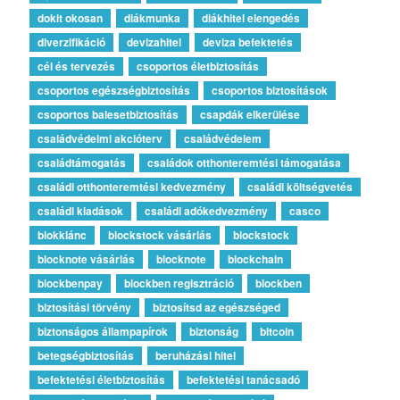
dokit okosan
diákmunka
diákhitel elengedés
diverzifikáció
devizahitel
deviza befektetés
cél és tervezés
csoportos életbiztosítás
csoportos egészségbiztosítás
csoportos biztosítások
csoportos balesetbiztosítás
csapdák elkerülése
családvédelmi akcióterv
családvédelem
családtámogatás
családok otthonteremtési támogatása
családi otthonteremtési kedvezmény
családi költségvetés
családi kiadások
családi adókedvezmény
casco
blokklánc
blockstock vásárlás
blockstock
blocknote vásárlás
blocknote
blockchain
blockbenpay
blockben regisztráció
blockben
biztosítási törvény
biztosítsd az egészséged
biztonságos állampapírok
biztonság
bitcoin
betegségbiztosítás
beruházási hitel
befektetési életbiztosítás
befektetési tanácsadó