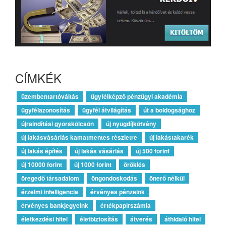
CÍMKÉK
üzembentartóváltás
ügyfélképző pénzügyi akadémia
ügyfélazonosítás
ügyfél átvilágítás
út a boldogsághoz
újraindítási gyorskölcsön
új nyugdíjkötvény
új lakásvásárlás kamatmentes részletre
új lakástakarék
új lakás építés
új lakás vásárlás
új 500 forint
új 10000 forint
új 1000 forint
öröklés
öregedő társadalom
öngondoskodás
önerő nélkül
érzelmi intelligencia
érvényes pénzeink
érvényes bankjegyeink
értékpapírszámla
életkezdési hitel
életbiztosítás
átverés
áthidaló hitel