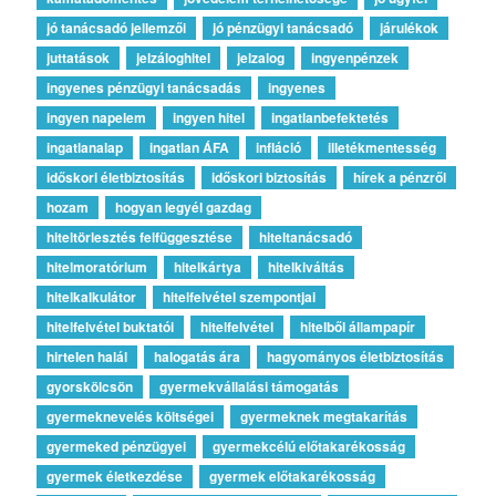
jó tanácsadó jellemzői
jó pénzügyi tanácsadó
járulékok
juttatások
jelzáloghitel
jelzalog
ingyenpénzek
ingyenes pénzügyi tanácsadás
ingyenes
ingyen napelem
ingyen hitel
ingatlanbefektetés
ingatlanalap
ingatlan ÁFA
infláció
illetékmentesség
időskori életbiztosítás
időskori biztosítás
hírek a pénzről
hozam
hogyan legyél gazdag
hiteltörlesztés felfüggesztése
hiteltanácsadó
hitelmoratórium
hitelkártya
hitelkiváltás
hitelkalkulátor
hitelfelvétel szempontjai
hitelfelvétel buktatói
hitelfelvétel
hitelből állampapír
hirtelen halál
halogatás ára
hagyományos életbiztosítás
gyorskölcsön
gyermekvállalási támogatás
gyermeknevelés költségei
gyermeknek megtakarítás
gyermeked pénzügyei
gyermekcélú előtakarékosság
gyermek életkezdése
gyermek előtakarékosság