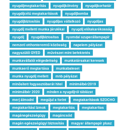
nyugdíjmegtakarítás
nyugdíjkötvény
nyugdíjkorhatár
nyugdíjcélú megtakarítások
nyugdíjbomba
nyugdíjbiztosítás
nyugdíjas vállalkozó
nyugdíjas
nyugdíj melletti munka járulékai
nyugdíj előtakarékosság
nyugdíj
nyugdijbiztositas
nyomdai szuperállampapír
nemzeti otthonteremtő közösség
napelem pályázat
nagyszülői GYED
művészet mint befektetés
munkavállalói elégedettség
munkatársakat keresek
munkaerő megtartása
munkabaleset
munka nyugdíj mellett
mnb pályázat
minősített fogyasztóbarát hitel
minimálbér2019
minimálbér 2020
minden a nyugdíjról táblázat
merj álmodni
megújul a forint
megtakarítások SZOCHO
megtakarítási izmok
megtakarítás
megtakaritas
magánegészségügy
magáncsőd
magán egészségügyi biztosítás
magyar állampapír plusz