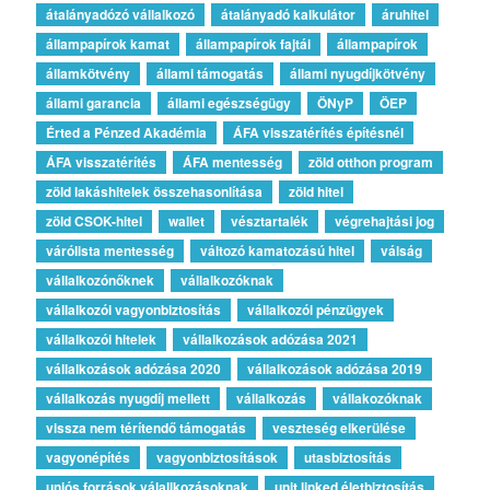
átalányadózó vállalkozó
átalányadó kalkulátor
áruhitel
állampapírok kamat
állampapírok fajtái
állampapírok
államkötvény
állami támogatás
állami nyugdíjkötvény
állami garancia
állami egészségügy
ÖNyP
ÖEP
Érted a Pénzed Akadémia
ÁFA visszatérítés építésnél
ÁFA visszatérítés
ÁFA mentesség
zöld otthon program
zöld lakáshitelek összehasonlítása
zöld hitel
zöld CSOK-hitel
wallet
vésztartalék
végrehajtási jog
várólista mentesség
változó kamatozású hitel
válság
vállalkozónőknek
vállalkozóknak
vállalkozói vagyonbiztosítás
vállalkozói pénzügyek
vállalkozói hitelek
vállalkozások adózása 2021
vállalkozások adózása 2020
vállalkozások adózása 2019
vállalkozás nyugdíj mellett
vállalkozás
vállakozóknak
vissza nem térítendő támogatás
veszteség elkerülése
vagyonépítés
vagyonbiztosítások
utasbiztosítás
uniós források válallkozásoknak
unit linked életbiztosítás