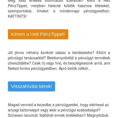
Még több értékes információt szeretnél? Kérd a Heti
PénzTippet, melyben hetente küldök hasznos ötleteket,
szempontokat, híreket a mindennapi pénzügyeidhez.
KATTINTS!
Kérem a Heti PénzTippet!
Jól jönne néhány konkrét válasz a kérdéseidre? Eltűnt a
pénzügyi tanácsadód? Belebonyolódtál a pénzügyi termékek
útvesztőjébe? Csak írj vagy hívj, és beszélgessünk arról, ami
Neked fontos pénzügyeidben. Apró betűk nélkül...
Visszahívást kérek!
Magad vennéd a kezedbe a pénzügyeidet, hogy elérhesd az
anyagi biztonságot vagy akár a pénzügyi szabadságot?
Szívesen tanulnál, fejlődnél ennek érdekében? Megnyitottuk