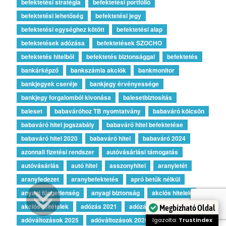
befektetési stratégia
befektetési portfólió
befektetési lehetőség
befektetési jegy
befektetési egységhez kötött
befektetési alap
befektetések adózása
befektetések SZOCHO
befektetés hitelből
befektetés biztonsággal
befektetés
bankárképző
bankszámla akciók
bankmonitor
bankjegyek cseréje
bankjegy érvényessége
bankjegy forgalomból kivonása
balesetbiztosítás
baleset
babaváróhoz TB nyomtatvány
babaváró kölcsön
babaváró hitel jogszabály
babaváró hitel befektetése
babaváró hitel 2020
babaváró hitel
babaváró 2024
azonnali fizetési rendszer
autóvásárlási támogatás
autóvásárlás
autó hitel
asszonyhitel
aranyletét
aranyfedezet
aranybefektetés
apró betűk nélkül
anyagi függetlenség
anyagi biztonság
akciós hitelek
akciós feltételek
adózás 2021
adózás 2020
Megbízható Oldal
adóváltozások 2025
adóváltozások 2020
Igazolta:
Trustindex