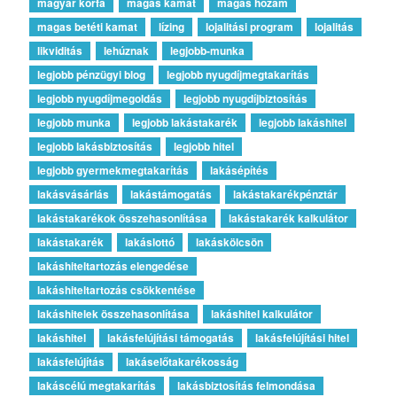
magyar korfa
magas kamat
magas hozam
magas betéti kamat
lízing
lojalitási program
lojalitás
likviditás
lehúznak
legjobb-munka
legjobb pénzügyi blog
legjobb nyugdíjmegtakarítás
legjobb nyugdíjmegoldás
legjobb nyugdíjbiztosítás
legjobb munka
legjobb lakástakarék
legjobb lakáshitel
legjobb lakásbiztosítás
legjobb hitel
legjobb gyermekmegtakarítás
lakásépítés
lakásvásárlás
lakástámogatás
lakástakarékpénztár
lakástakarékok összehasonlítása
lakástakarék kalkulátor
lakástakarék
lakáslottó
lakáskölcsön
lakáshiteltartozás elengedése
lakáshiteltartozás csökkentése
lakáshitelek összehasonlítása
lakáshitel kalkulátor
lakáshitel
lakásfelújítási támogatás
lakásfelújítási hitel
lakásfelújítás
lakáselőtakarékosság
lakáscélú megtakarítás
lakásbiztosítás felmondása