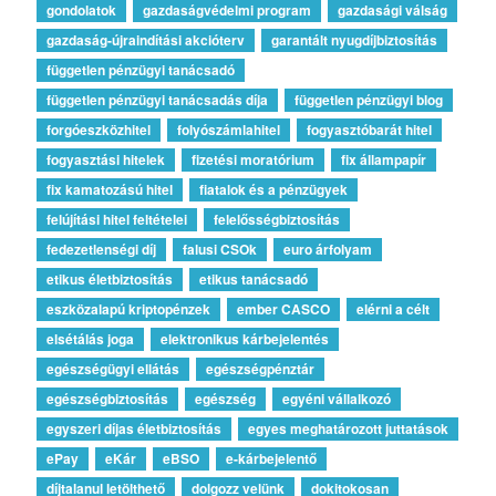
gondolatok
gazdaságvédelmi program
gazdasági válság
gazdaság-újraindítási akcióterv
garantált nyugdíjbiztosítás
független pénzügyi tanácsadó
független pénzügyi tanácsadás díja
független pénzügyi blog
forgóeszközhitel
folyószámlahitel
fogyasztóbarát hitel
fogyasztási hitelek
fizetési moratórium
fix állampapír
fix kamatozású hitel
fiatalok és a pénzügyek
felújítási hitel feltételei
felelősségbiztosítás
fedezetlenségi díj
falusi CSOk
euro árfolyam
etikus életbiztosítás
etikus tanácsadó
eszközalapú kriptopénzek
ember CASCO
elérni a célt
elsétálás joga
elektronikus kárbejelentés
egészségügyi ellátás
egészségpénztár
egészségbiztosítás
egészség
egyéni vállalkozó
egyszeri díjas életbiztosítás
egyes meghatározott juttatások
ePay
eKár
eBSO
e-kárbejelentő
díjtalanul letölthető
dolgozz velünk
dokitokosan