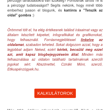
pénzügyi tanácsadókra van szükség? Fontosnak tartod Te is
a pénzügyi tudatosságot? Segíts nekünk, hogy minél több
emberhez jusson el blogunk, és
kattints a "Tetszik az
oldal" gombra
:)
Örömmel tölt el, ha elég értékesnek találod írásaimat vagy az
általam készített képeket, infografikákat és grafikonokat,
hogy felhasználd. Forrásmegjelöléssel
linkelve
az
oldalamat
, szabadon teheted. Sokat dolgozom azzal, hogy a
legjobbat adjam Neked, ezért
kérlek, becsüld meg ezzel
azt, amit kapsz blogbejegyzéseim által
. Minden más
felhasználása az oldalon található tartalmaknak szerzői
jogokat sért. Köszönettel, Cziráki Móni, szerző,
Etikuspénzügyek.hu.
KALKULÁTOROK