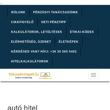
...
RÓLUNK
PÉNZÜGYI TANÁCSADÓINK
CIKKFIGYELŐ
HETI PÉNZTIPP
KALKULÁTOROK, LETÖLTÉSEK
ETIKAI-KÓDEX
ELÉRHETŐSÉG, ÜZENET
ÉLETKÉPEK
KÉRDÉSED VAN? HÍVJ: +36 30 565 5402
HITELKALKULÁTOROK
Toggle
navigation
autó hitel