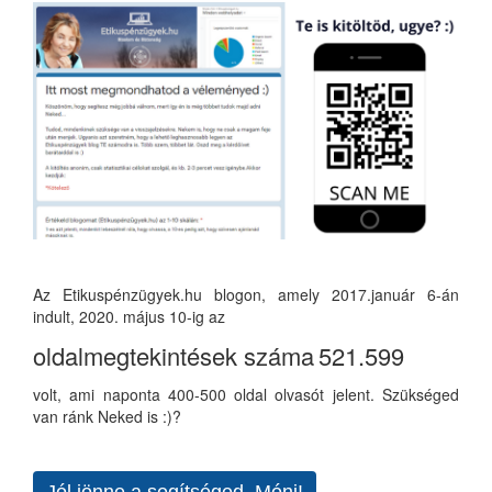
Az Etikuspénzügyek.hu blogon, amely 2017.január 6-án
indult, 2020. május 10-ig az
oldalmegtekintések száma
521.599
volt, ami naponta 400-500 oldal olvasót jelent. Szükséged
van ránk Neked is :)?
Jól jönne a segítséged, Móni!