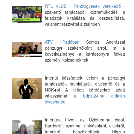
RTL KLUB - PénzÜgyesek vetélkedő
-
szakértő tanácsadói közreműködés, a
feladatok kitalálása és összeállítása,
valamint részvétel a zsűriben
ATV Híradóban
Somos Andrással
pénzügyi szakértőként arról, mi a
következménye a karácsonyra felvett
személyi kölcsönöknek
Interjút készítettek velem a pénzügyi
tanácsadók munkájáról, elveimről és a
NOK-ról A feltett kérdésekre adott
válaszaimat a
bdpst24.hu oldalán
olvashatod.
Interjúra hívott az Üzletem.hu oldal.
Karrierről, szakmai kihívásokról, elvekről,
tervekről beszélgettünk. Hiszen