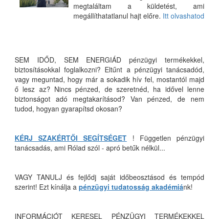
megtaláltam a küldetést, ami
megállíthatatlanul hajt előre.
Itt olvashatod
SEM IDŐD, SEM ENERGIÁD pénzügyi termékekkel,
biztosításokkal foglalkozni? Eltűnt a pénzügyi tanácsadód,
vagy meguntad, hogy már a sokadik hív fel, mostantól majd
ő lesz az? Nincs pénzed, de szeretnéd, ha idővel lenne
biztonságot adó megtakarításod? Van pénzed, de nem
tudod, hogyan gyarapítsd okosan?
KÉRJ SZAKÉRTŐI SEGÍTSÉGET
! Független pénzügyi
tanácsadás, ami Rólad szól - apró betűk nélkül...
VAGY TANULJ és fejlődj saját időbeosztásod és tempód
szerint! Ezt kínálja a
pénzügyi tudatosság akadémiá
nk!
INFORMÁCIÓT KERESEL PÉNZÜGYI TERMÉKEKKEL