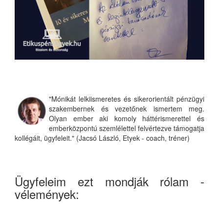
"Mónikát lelkiismeretes és sikerorientált pénzügyi
szakembernek és vezetőnek ismertem meg.
Olyan ember aki komoly háttérismerettel és
emberközpontú szemlélettel felvértezve támogatja
kollégáit, ügyfeleit." (Jacsó László, Etyek - coach, tréner)
Ügyfeleim ezt mondják rólam -
vélemények: