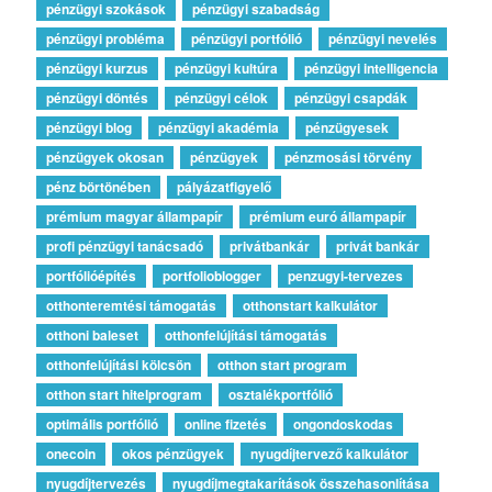
pénzügyi szokások
pénzügyi szabadság
pénzügyi probléma
pénzügyi portfólió
pénzügyi nevelés
pénzügyi kurzus
pénzügyi kultúra
pénzügyi intelligencia
pénzügyi döntés
pénzügyi célok
pénzügyi csapdák
pénzügyi blog
pénzügyi akadémia
pénzügyesek
pénzügyek okosan
pénzügyek
pénzmosási törvény
pénz börtönében
pályázatfigyelő
prémium magyar állampapír
prémium euró állampapír
profi pénzügyi tanácsadó
privátbankár
privát bankár
portfólióépítés
portfolioblogger
penzugyi-tervezes
otthonteremtési támogatás
otthonstart kalkulátor
otthoni baleset
otthonfelújítási támogatás
otthonfelújítási kölcsön
otthon start program
otthon start hitelprogram
osztalékportfólió
optimális portfólió
online fizetés
ongondoskodas
onecoin
okos pénzügyek
nyugdíjtervező kalkulátor
nyugdíjtervezés
nyugdíjmegtakarítások összehasonlítása