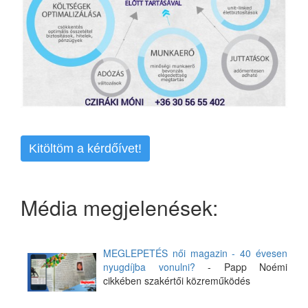
Kitöltöm a kérdőívet!
Média megjelenések:
MEGLEPETÉS női magazin - 40 évesen
nyugdíjba vonulni?
- Papp Noémi
cikkében szakértői közreműködés