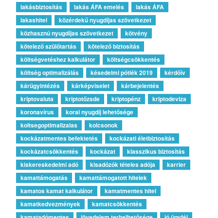
lakásbiztosítás
lakás ÁFA emelés
lakás ÁFA
lakashitel
közérdekű nyugdíjas szövetkezet
közhasznú nyugdíjas szövetkezet
kötvény
kötelező szülőtartás
kötelező biztosítás
költségvetéshez kalkulátor
költségcsökkentés
költség optimalizálás
késedelmi pótlék 2019
kérdőív
kárügyintézés
kárképviselet
kárbejelentés
kriptovaluta
kriptotőzsde
kriptopénz
kriptodeviza
koronavírus
korai nyugdíj lehetősége
koltsegoptimalizalas
kolcsonok
kockázatmentes befektetés
kockázati életbiztosítás
kockázatcsökkentés
kockázat
klasszikus biztosítás
kiskereskedelmi adó
kisadózók tételes adója
karrier
kamattámogatás
kamattámogatott hitelek
kamatos kamat kalkulátor
kamatmentes hitel
kamatkedvezmények
kamatcsökkentés
kamatadómentes
jövedelem terhelhetősége
jó ügyfél