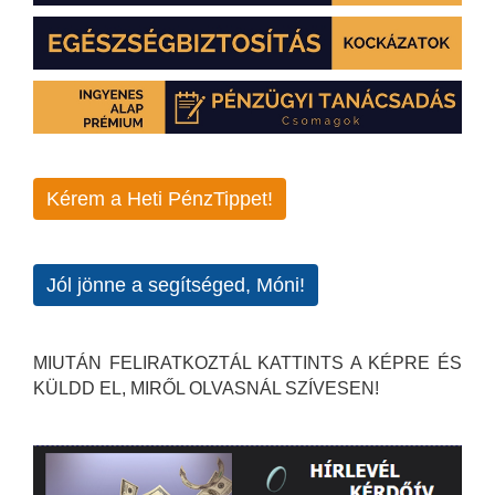
Kérem a Heti PénzTippet!
Jól jönne a segítséged, Móni!
MIUTÁN FELIRATKOZTÁL KATTINTS A KÉPRE ÉS
KÜLDD EL, MIRŐL OLVASNÁL SZÍVESEN!