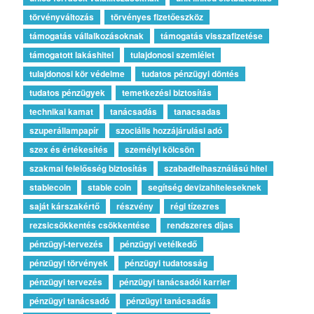
törvényváltozás
törvényes fizetőeszköz
támogatás vállalkozásoknak
támogatás visszafizetése
támogatott lakáshitel
tulajdonosi szemlélet
tulajdonosi kör védelme
tudatos pénzügyi döntés
tudatos pénzügyek
temetkezési biztosítás
technikai kamat
tanácsadás
tanacsadas
szuperállampapír
szociális hozzájárulási adó
szex és értékesítés
személyi kölcsön
szakmai felelősség biztosítás
szabadfelhasználású hitel
stablecoin
stable coin
segítség devizahiteleseknek
saját kárszakértő
részvény
régi tízezres
rezsicsökkentés csökkentése
rendszeres díjas
pénzügyi-tervezés
pénzügyi vetélkedő
pénzügyi törvények
pénzügyi tudatosság
pénzügyi tervezés
pénzügyi tanácsadói karrier
pénzügyi tanácsadó
pénzügyi tanácsadás