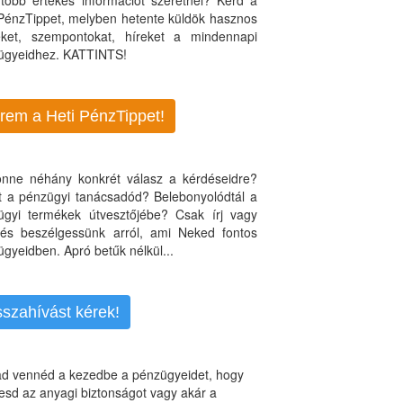
több értékes információt szeretnél? Kérd a
 PénzTippet, melyben hetente küldök hasznos
teket, szempontokat, híreket a mindennapi
ügyeidhez. KATTINTS!
rem a Heti PénzTippet!
jönne néhány konkrét válasz a kérdéseidre?
nt a pénzügyi tanácsadód? Belebonyolódtál a
ügyi termékek útvesztőjébe? Csak írj vagy
, és beszélgessünk arról, ami Neked fontos
gyeidben. Apró betűk nélkül...
sszahívást kérek!
d vennéd a kezedbe a pénzügyeidet, hogy
esd az anyagi biztonságot vagy akár a