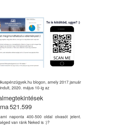
tikuspénzügyek.hu blogon, amely 2017.január
indult, 2020. május 10-ig az
almegtekintések
áma
521.599
, ami naponta 400-500 oldal olvasót jelent.
éged van ránk Neked is :)?