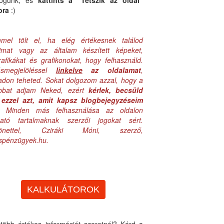
logunk, és
kattints a "Tetszik az oldal"
bra
:)
mel tölt el, ha elég értékesnek találod
aimat vagy az általam készített képeket,
rafikákat és grafikonokat, hogy felhasználd.
ásmegjelöléssel
linkelve
az oldalamat
,
adon teheted. Sokat dolgozom azzal, hogy a
obbat adjam Neked, ezért
kérlek, becsüld
ezzel azt, amit kapsz blogbejegyzéseim
. Minden más felhasználása az oldalon
lható tartalmaknak szerzői jogokat sért.
zönettel, Cziráki Móni, szerző,
uspénzügyek.hu.
KALKULÁTOROK