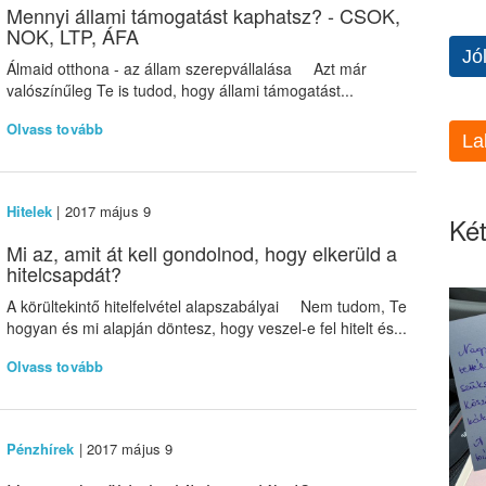
Mennyi állami támogatást kaphatsz? - CSOK,
NOK, LTP, ÁFA
Jó
Álmaid otthona - az állam szerepvállalása Azt már
valószínűleg Te is tudod, hogy állami támogatást...
Olvass tovább
La
Hitelek
| 2017 május 9
Két
Mi az, amit át kell gondolnod, hogy elkerüld a
hitelcsapdát?
A körültekintő hitelfelvétel alapszabályai Nem tudom, Te
hogyan és mi alapján döntesz, hogy veszel-e fel hitelt és...
Olvass tovább
Pénzhírek
| 2017 május 9