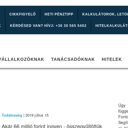
K
CIKKFIGYELŐ
HETI PÉNZTIPP
KALKULÁTOROK, LETÖ
K
KÉRDÉSED VAN? HÍVJ: +36 30 565 5402
HITELKALKULÁ
VÁLLALKOZÓKNAK
TANÁCSADÓKNAK
HITELEK
Úgy 
függ
Tudatosság
| 2019 július 15
Font
Segí
Akár 66 millió forint ingyen - összegyűjtöttük