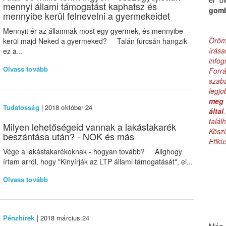
el b
mennyi állami támogatást kaphatsz és
gom
mennyibe kerül felnevelni a gyermekeidet
Mennyit ér az államnak most egy gyermek, és mennyibe
Öröm
kerül majd Neked a gyermeked? Talán furcsán hangzik
írás
ez a...
infog
Olvass tovább
Forr
szab
legj
meg 
Tudatosság
| 2018 október 24
által
talá
Milyen lehetőségeid vannak a lakástakarék
Kös
beszántása után? - NOK és más
Etik
Vége a lakástakarékoknak - hogyan tovább? Alighogy
írtam arról, hogy "Kinyírják az LTP állami támogatását", el...
Olvass tovább
Pénzhírek
| 2018 március 24