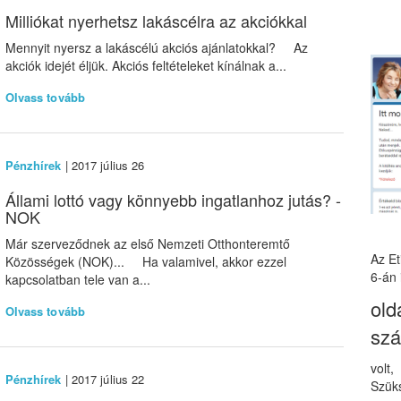
Milliókat nyerhetsz lakáscélra az akciókkal
Mennyit nyersz a lakáscélú akciós ajánlatokkal? Az
akciók idejét éljük. Akciós feltételeket kínálnak a...
Olvass tovább
Pénzhírek
| 2017 július 26
Állami lottó vagy könnyebb ingatlanhoz jutás? -
NOK
Már szerveződnek az első Nemzeti Otthonteremtő
Az E
Közösségek (NOK)... Ha valamivel, akkor ezzel
6-án 
kapcsolatban tele van a...
old
Olvass tovább
sz
volt
Pénzhírek
| 2017 július 22
Szüks