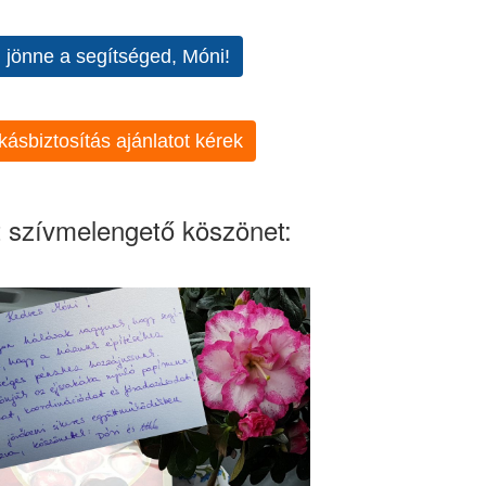
l jönne a segítséged, Móni!
kásbiztosítás ajánlatot kérek
 szívmelengető köszönet: