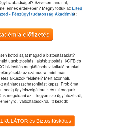
gyi szabadságot? Szívesen tanulnál,
dnél ennek érdekében? Megnyitottuk az
Érted
nzed - Pénzügyi tudatosság Akadémiá
t!
adémia előfizetés
sen kötöd saját magad a biztosításaidat?
áld utasbiztosítás, lakásbiztosítás, KGFB és
O biztosítás megkötéséhez kalkulátorunkat!
t előnyösebb ez számodra, mint más
netes alkuszok felületei? Mert azonnali,
kt ajánlatösszehasonlítást kapsz. Probléma
n pedig ügyfélszolgáltaunk és mi magunk
ünk megoldani azt - legyen szó ügyintézésről,
eményről, változtatásokról. Itt kezdd!:
LKULÁTOR és Biztosításkötés