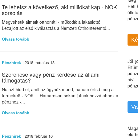
Még 
Te lehetsz a következő, aki milliókat kap - NOK
Heti
sorsolás
ötle
pénz
Megvehetik álmaik otthonát! - működik a lakáslottó
Lezajlott az első kiválasztás a Nemzeti Otthonteremtő...
Olvass tovább
Ké
Jól 
Pénzhírek
| 2018 március 13
Eltű
Szerencse vagy pénz kérdése az állami
pénz
támogatás?
hívj
pénzü
Ne azt hidd el, amit az ügynök mond, hanem értsd meg a
terméket! - NOK Hamarosan sokan jutnak hozzá ahhoz a
pénzhez -...
Vi
Olvass tovább
Maga
elérh
Pénzhírek
| 2018 február 10