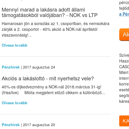
pénzü
fejlő
Mennyi marad a lakásra adott állami
támogatásokból valójában? - NOK vs LTP
a Pé
Hamarosan jön a sorsolás az 1. csoportban, és nemsokára
zárják a 2. csoportot - 40% akció a NOK-nál áprilistól
Ak
visszavonásig!...
Olvass tovább
Szíve
Haszn
CASC
Pénzhírek
| 2017 augusztus 24
Miér
Akciós a lakáslottó - mit nyerhetsz vele?
inter
korre
40%-os díjkedvezmény a NOK-nál 2018.március 31-ig!
eseté
(frissítve) Mióta megjelent előző cikkem a különböző...
segít
káres
Olvass tovább
KA
Pénzhírek
| 2017 augusztus 20