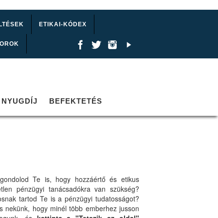
LTÉSEK
ETIKAI-KÓDEX
TOROK
NYUGDÍJ
BEFEKTETÉS
gondolod Te is, hogy hozzáértő és etikus
etlen pénzügyi tanácsadókra van szükség?
osnak tartod Te is a pénzügyi tudatosságot?
ts nekünk, hogy minél több emberhez jusson