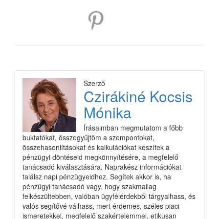
Szerző
Czirákiné Kocsis
Mónika
Írásaimban megmutatom a főbb
buktatókat, összegyűjtöm a szempontokat,
összehasonlításokat és kalkulációkat készítek a
pénzügyi döntéseid megkönnyítésére, a megfelelő
tanácsadó kiválasztására. Naprakész információkat
találsz napi pénzügyeidhez. Segítek akkor is, ha
pénzügyi tanácsadó vagy, hogy szakmailag
felkészültebben, valóban ügyfélérdekből tárgyalhass, és
valós segítővé válhass, mert érdemes, széles piaci
ismeretekkel, megfelelő szakértelemmel, etikusan