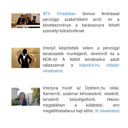
ATV Híradóban
Somos Andrással
pénzügyi szakértőként arról, mi a
következménye a karácsonyra felvett
személyi kölcsönöknek
Interjút készítettek velem a pénzügyi
tanácsadók munkájáról, elveimről és a
NOK-ról A feltett kérdésekre adott
válaszaimat a
bdpst24.hu oldalán
olvashatod.
Interjúra hívott az Üzletem.hu oldal.
Karrierről, szakmai kihívásokról, elvekről,
tervekről beszélgettünk. Hiszen
megtaláltam a küldetést, ami
megállíthatatlanul hajt előre.
Itt olvashatod