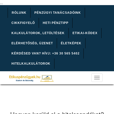
...
RÓLUNK
PÉNZÜGYI TANÁCSADÓINK
CIKKFIGYELŐ
HETI PÉNZTIPP
KALKULÁTOROK, LETÖLTÉSEK
ETIKAI-KÓDEX
ELÉRHETŐSÉG, ÜZENET
ÉLETKÉPEK
KÉRDÉSED VAN? HÍVJ: +36 30 565 5402
HITELKALKULÁTOROK
Toggle
navigation