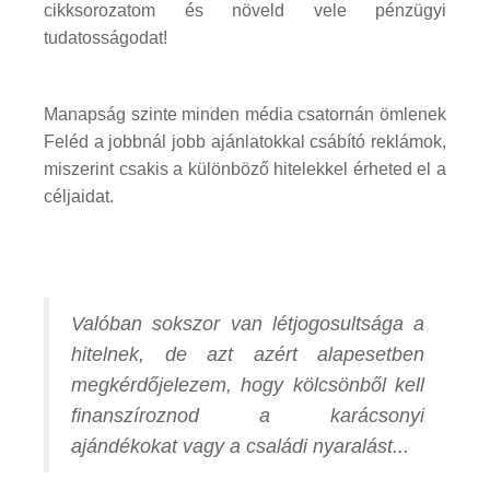
cikksorozatom és növeld vele pénzügyi
tudatosságodat!
Manapság szinte minden média csatornán ömlenek
Feléd a jobbnál jobb ajánlatokkal csábító reklámok,
miszerint csakis a különböző hitelekkel érheted el a
céljaidat.
Valóban sokszor van létjogosultsága a
hitelnek, de azt azért alapesetben
megkérdőjelezem, hogy kölcsönből kell
finanszíroznod a karácsonyi
ajándékokat vagy a családi nyaralást...