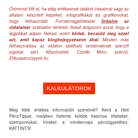
Örömmel tölt el, ha elég értékesnek találod írásaimat vagy az
általam készített képeket, infografikákat és grafikonokat,
hogy felhasználd. Forrásmegjelöléssel
linkelve
az
oldalamat
, szabadon teheted. Sokat dolgozom azzal, hogy a
legjobbat adjam Neked, ezért
kérlek, becsüld meg ezzel
azt, amit kapsz blogbejegyzéseim által
. Minden más
felhasználása az oldalon található tartalmaknak szerzői
jogokat sért. Köszönettel, Cziráki Móni, szerző,
Etikuspénzügyek.hu.
KALKULÁTOROK
Még több értékes információt szeretnél? Kérd a Heti
PénzTippet, melyben hetente küldök hasznos ötleteket,
szempontokat, híreket a mindennapi pénzügyeidhez.
KATTINTS!