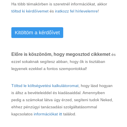
Ha több témakörben is szeretnél információkat, akkor
töltsd ki kérdőívemet
és
iratkozz fel hírlevelemre
!
Kitöltöm a kérdőívet
Előre is köszönöm, hogy megosztod cikkemet
és
ezzel sokaknak segítesz abban, hogy ők is tisztában
legyenek ezekkel a fontos szempontokkal!
Töltsd le költségvetési kalkulátoromat
, hogy lásd hogyan
is állsz a bevételeiddel és kiadásaiddal. Amennyiben
pedig a számokat látva úgy érzed, segíteni tudok Neked,
ehhez pénzügyi tanácsadási szolgáltatásommal
kapcsolatos
információkat itt
találod.