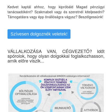
Kedvet kaptál ahhoz, hogy kipróbáld Magad pénzügyi
tanácsadóként? Szakmabeli vagy és szeretnél kiteljesedni?
Támogatásra vagy épp önállóságra vágysz? Beszélgessünk!
Szívesen dolgoznék veletek!
VÁLLALKOZÁSA VAN, CÉGVEZETŐ? Időt
spórolok, hogy olyan dolgokkal foglalkozhasson,
amik előre viszik...