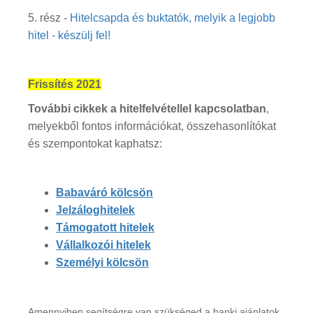
5. rész -
Hitelcsapda és buktatók, melyik a legjobb
hitel - készülj fel!
Frissítés 2021
További cikkek a hitelfelvétellel kapcsolatban
,
melyekből fontos információkat, összehasonlítókat
és szempontokat kaphatsz:
Babaváró kölcsön
Jelzáloghitelek
Támogatott hitelek
Vállalkozói hitelek
Személyi kölcsön
Amennyiben segítségre van szükséged a banki ajánlatok