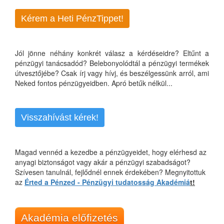
Kérem a Heti PénzTippet!
Jól jönne néhány konkrét válasz a kérdéseidre? Eltűnt a
pénzügyi tanácsadód? Belebonyolódtál a pénzügyi termékek
útvesztőjébe? Csak írj vagy hívj, és beszélgessünk arról, ami
Neked fontos pénzügyeidben. Apró betűk nélkül...
Visszahívást kérek!
Magad vennéd a kezedbe a pénzügyeidet, hogy elérhesd az
anyagi biztonságot vagy akár a pénzügyi szabadságot?
Szívesen tanulnál, fejlődnél ennek érdekében? Megnyitottuk
az
Érted a Pénzed - Pénzügyi tudatosság Akadémiá
t!
Akadémia előfizetés