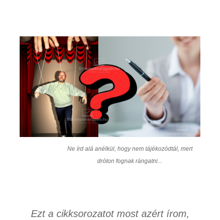
Ne írd alá anélkül, hogy nem tájékozódtál, mert
dróton fognak rángatni...
Ezt a cikksorozatot most azért írom,