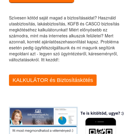
Szívesen kötöd saját magad a biztosításaidat? Használd
utasbiztosítás, lakásbiztosítás, KGFB és CASCO biztosítás
megkötéséhez kalkulátorunkat! Miért előnyösebb ez
számodra, mint más internetes alkuszok felületei? Mert
azonnali, korrekt ajánlatösszehasonlítást kapsz. Probléma
esetén pedig ügyfélszolgáltaunk és mi magunk segítünk
megoldani azt - legyen szó ügyintézésről, káreseményről,
változtatásokról. Itt kezdd!:
KALKULÁTOR és Biztosításkötés