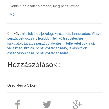
Dönts tudatosan és erősödj meg pénzügyileg!
Móni
Címkék :
hitelfelvétel
,
jelzalog
,
kolcsonok
,
tanacsadas
,
Vissza
pénzügyek okosan
,
legjobb hitel
,
költségvetéshez
kalkulátor
,
tudatos pénzügyi döntés
,
hitelfelvétel buktatói
,
vállalkozói hitelek
,
pénzügyi tanácsadó
,
lakáshitelek
összehasonlítása
,
pénzügyi tanácsadás
Hozzászólások :
Oszd Meg a Cikket :