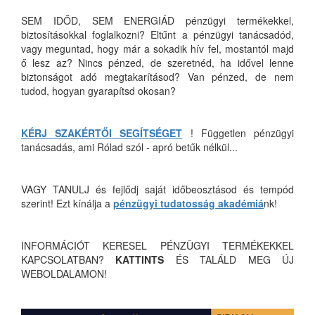
SEM IDŐD, SEM ENERGIÁD pénzügyi termékekkel,
biztosításokkal foglalkozni? Eltűnt a pénzügyi tanácsadód,
vagy meguntad, hogy már a sokadik hív fel, mostantól majd
ő lesz az? Nincs pénzed, de szeretnéd, ha idővel lenne
biztonságot adó megtakarításod? Van pénzed, de nem
tudod, hogyan gyarapítsd okosan?
KÉRJ SZAKÉRTŐI SEGÍTSÉGET
! Független pénzügyi
tanácsadás, ami Rólad szól - apró betűk nélkül...
VAGY TANULJ és fejlődj saját időbeosztásod és tempód
szerint! Ezt kínálja a
pénzügyi tudatosság akadémiá
nk!
INFORMÁCIÓT KERESEL PÉNZÜGYI TERMÉKEKKEL
KAPCSOLATBAN?
KATTINTS
ÉS TALÁLD MEG ÚJ
WEBOLDALAMON!