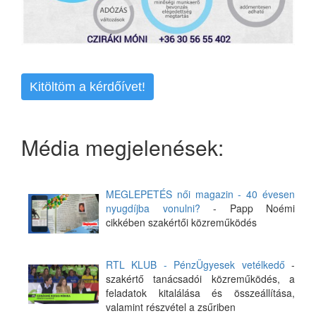
Kitöltöm a kérdőívet!
Média megjelenések:
MEGLEPETÉS női magazin - 40 évesen
nyugdíjba vonulni?
- Papp Noémi
cikkében szakértői közreműködés
RTL KLUB - PénzÜgyesek vetélkedő
-
szakértő tanácsadói közreműködés, a
feladatok kitalálása és összeállítása,
valamint részvétel a zsűriben