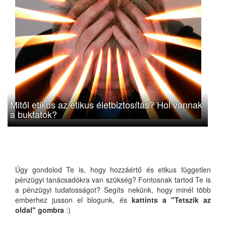
Mitől etikus az etikus életbiztosítás? Hol vannak
a buktatók?
Úgy gondolod Te is, hogy hozzáértő és etikus független
pénzügyi tanácsadókra van szükség? Fontosnak tartod Te is
a pénzügyi tudatosságot? Segíts nekünk, hogy minél több
emberhez jusson el blogunk, és
kattints a "Tetszik az
oldal" gombra
:)