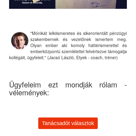
"Mónikát lelkiismeretes és sikerorientált pénzügyi
szakembernek és vezetőnek ismertem meg.
Olyan ember aki komoly háttérismerettel és
emberközpontú szemlélettel felvértezve támogatja
kollégáit, ügyfeleit." (Jacsó László, Etyek - coach, tréner)
Ügyfeleim ezt mondják rólam -
vélemények:
Tanácsadót választok