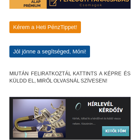
Kérem a Heti PénzTippet!
Jól jönne a segítséged, Móni!
MIUTÁN FELIRATKOZTÁL KATTINTS A KÉPRE ÉS
KÜLDD EL, MIRŐL OLVASNÁL SZÍVESEN!