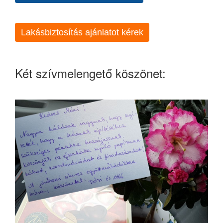
Lakásbiztosítás ajánlatot kérek
Két szívmelengető köszönet: