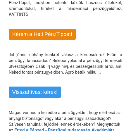
PénzTippet, melyben hetente küldök hasznos ötleteket,
szempontokat, híreket a mindennapi pénzügyeidhez.
KATTINTS!
Kérem a Heti PénzTippet!
Jól jönne néhány konkrét válasz a kérdéseidre? Eltűnt a
pénzügyi tanácsadód? Belebonyolódtál a pénzügyi termékek
útvesztőjébe? Csak írj vagy hívj, és beszélgessünk arról, ami
Neked fontos pénzügyeidben. Apró betűk nélkül...
Visszahívást kérek!
Magad vennéd a kezedbe a pénzügyeidet, hogy elérhesd az
anyagi biztonságot vagy akár a pénzügyi szabadságot?
Szívesen tanulnál, fejlődnél ennek érdekében? Megnyitottuk
az
Érted a Pénzed - Pénzügyi tudatosság Akadémiá
t!