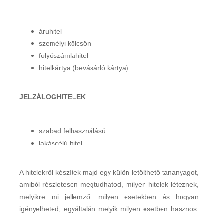
áruhitel
személyi kölcsön
folyószámlahitel
hitelkártya (bevásárló kártya)
JELZÁLOGHITELEK
szabad felhasználású
lakáscélú hitel
A hitelekről készítek majd egy külön letölthető tananyagot,
amiből részletesen megtudhatod, milyen hitelek léteznek,
melyikre mi jellemző, milyen esetekben és hogyan
igényelheted, egyáltalán melyik milyen esetben hasznos.