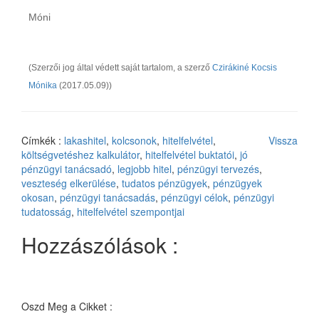
Móni
(Szerzői jog által védett saját tartalom, a szerző
Czirákiné Kocsis
Mónika
(2017.05.09))
Címkék :
lakashitel
,
kolcsonok
,
hitelfelvétel
,
Vissza
költségvetéshez kalkulátor
,
hitelfelvétel buktatói
,
jó
pénzügyi tanácsadó
,
legjobb hitel
,
pénzügyi tervezés
,
veszteség elkerülése
,
tudatos pénzügyek
,
pénzügyek
okosan
,
pénzügyi tanácsadás
,
pénzügyi célok
,
pénzügyi
tudatosság
,
hitelfelvétel szempontjai
Hozzászólások :
Oszd Meg a Cikket :