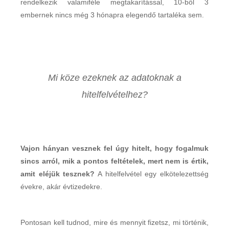
rendelkezik valamiféle megtakarítással, 10-ből 3
embernek nincs még 3 hónapra elegendő tartaléka sem.
Mi köze ezeknek az adatoknak a
hitelfelvételhez?
Vajon hányan vesznek fel úgy hitelt, hogy fogalmuk
sincs arról, mik a pontos feltételek, mert nem is értik,
amit eléjük tesznek?
A hitelfelvétel egy elkötelezettség
évekre, akár évtizedekre.
Pontosan kell tudnod, mire és mennyit fizetsz, mi történik,