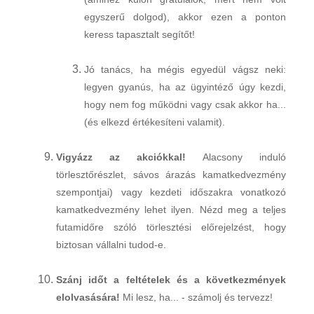
egyszerű dolgod), akkor ezen a ponton
keress tapasztalt segítőt!
Jó tanács, ha mégis egyedül vágsz neki:
legyen gyanús, ha az ügyintéző úgy kezdi,
hogy nem fog működni vagy csak akkor ha...
(és elkezd értékesíteni valamit).
Vigyázz az akciókkal!
Alacsony induló
törlesztőrészlet, sávos árazás kamatkedvezmény
szempontjai) vagy kezdeti időszakra vonatkozó
kamatkedvezmény lehet ilyen. Nézd meg a teljes
futamidőre szóló törlesztési előrejelzést, hogy
biztosan vállalni tudod-e.
Szánj időt a feltételek és a következmények
elolvasására!
Mi lesz, ha... - számolj és tervezz!