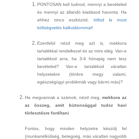
PONTOSAN kell tudnod, mennyi a bevételed
és mennyi az állandó kiadásod havonta. Ha
ehhez nincs eszközöd,
töltsd le most
költségvetés kalkulátoromat!
Ezenfelül nézd meg azt is, mekkora
tartalékkal rendelkezel és az mire elég. Van-e
tartalékod arra, ha 3-6 hónapig nem lesz
bevételed? Van-e tartalékod váratlan
helyzetekre (tönkre megy valami,
egészségügyi problémák vagy bármi más)?
Ha megvannak a számok, nézd meg,
mekkora az
az összeg, amit biztonsággal tudsz havi
törlesztésre fordítani
.
Fontos, hogy minden helyzetre készülj fel
(munkanélküliség, betegség, más váratlan nagyobb