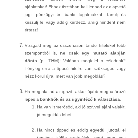
ajánlatokat! Ehhez tisztában kell lenned az alapvető
jogi, pénzügyi és banki fogalmakkal. Tanulj és
készülj fel vagy addig kérdezz, amíg mindent nem
értesz!
Vizsgáld meg az összehasonlítandó hiteleket több
szempontból is,
ne csak egy mutató alapján
dönts
(pl. THM)! Valóban megfelel a célodnak?
Tényleg erre a típusú hitelre van szükséged vagy
nézz körül újra, mert van jobb megoldás?
Ha megtaláltad az igazit, akkor újabb meghatározó
lépés a
bankfiók és az ügyintéző kiválasztása
.
Ha van ismerősöd, aki jó szívvel ajánl valakit,
jó megoldás lehet.
Ha nincs tipped és eddig egyedül jutottál el
(amihez külön gratulálok, mert nem volt