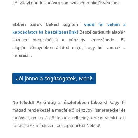
pénzügyi gondolkodásra van szükség a hitelfelvételhez.
Ebben tudok Neked segíteni,
vedd fel velem a
kapcsolatot és beszélgessünk!
Beszélgetésünk alapján
közösen megcsináljuk a pénzügyi tervezésedet. Ez
alapján könnyebben átlátod majd, hogy hol vannak a
határaid...
Jól jönne a segítségetek, Móni!
Ne feledd! Az ördög a részletekben lakozik!
Vagy Te
magad rendelkezel a megfelelő pénzügyi ismeretekkel és
tudással, ami a jó döntéshez kell vagy keress valakit, aki
rendelkezik mindezzel és segíteni tud Neked!