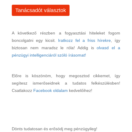
Tanácsadót választok
A következő részben a fogyasztási hiteleket fogom
boncolgatni egy kicsit.
Iratkozz fel a friss hírekre
, így
biztosan nem maradsz le róla! Addig is
olvasd el a
pénzügyi intelligenciáról szóló írásomat!
Előre is köszönöm, hogy megosztod cikkemet, így
segítesz ismerőseidnek a tudatos felkészülésben!
Csatlakozz
Facebook oldalam
kedvelőihez!
Dönts tudatosan és erősödj meg pénzügyileg!