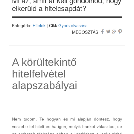
Mi az, amit át kell gondolnod, hogy
elkerüld a hitelcsapdát?
Kategória:
Hitelek
| Cikk
Gyors olvasása
MEGOSZTÁS
A körültekintő
hitelfelvétel
alapszabályai
Nem tudom, Te hogyan és mi alapján döntesz, hogy
veszel-e fel hitelt és ha igen, melyik bankot választod, de