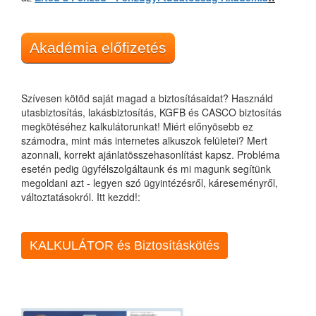
Akadémia előfizetés
Szívesen kötöd saját magad a biztosításaidat? Használd
utasbiztosítás, lakásbiztosítás, KGFB és CASCO biztosítás
megkötéséhez kalkulátorunkat! Miért előnyösebb ez
számodra, mint más internetes alkuszok felületei? Mert
azonnali, korrekt ajánlatösszehasonlítást kapsz. Probléma
esetén pedig ügyfélszolgáltaunk és mi magunk segítünk
megoldani azt - legyen szó ügyintézésről, káreseményről,
változtatásokról. Itt kezdd!:
KALKULÁTOR és Biztosításkötés