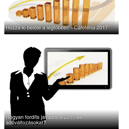
Hozza ki belőle a legtöbbet! - Cafetéria 2017
Hogyan fordíts javadra a 2017-es
adóváltozásokat?