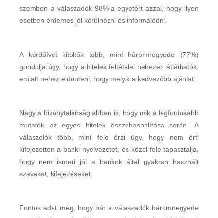
szemben a válaszadók 98%-a egyetért azzal, hogy ilyen
esetben érdemes jól körülnézni és informálódni.
A kérdőívet kitöltők több, mint háromnegyede (77%)
gondolja úgy, hogy a hitelek feltételei nehezen átláthatók,
emiatt nehéz eldönteni, hogy melyik a kedvezőbb ajánlat.
Nagy a bizonytalanság abban is, hogy mik a legfontosabb
mutatók az egyes hitelek összehasonlítása során. A
válaszolók több, mint fele érzi úgy, hogy nem érti
kifejezetten a banki nyelvezetet, és közel fele tapasztalja,
hogy nem ismeri jól a bankok által gyakran használt
szavakat, kifejezéseket.
Fontos adat még, hogy bár a válaszadók háromnegyede