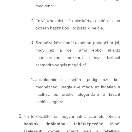
megvenni.
Folyószámlahitel és hitelkártya esetén is, ha
okosan használod, jól jössz ki belőle.
Személyi kölcsönnél azonban gondold át jól,
hogy az a cél, amit ebből akarsz
finanszírozni, mekkora előnyt biztosít
számodra vagyis megéri-e!
Jelzáloghitelek esetén pedig azt kell
megnézned, megfelel-e maga az ingatlan a
hitelhez és értéke elegendő-e a kívánt
hitelösszeghez.
Ha felkészültél és megvannak a számok, jöhet a
bankok kínálatának feltérképezése.
Minél
szélesebb körben ismerd meg a fellelhető