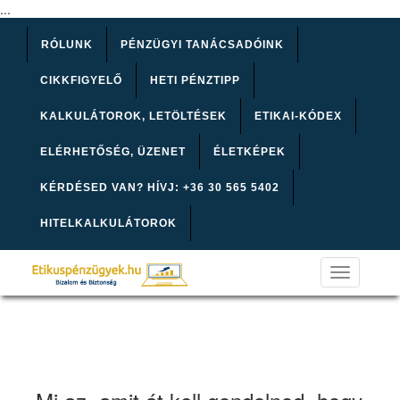
...
RÓLUNK
PÉNZÜGYI TANÁCSADÓINK
CIKKFIGYELŐ
HETI PÉNZTIPP
KALKULÁTOROK, LETÖLTÉSEK
ETIKAI-KÓDEX
ELÉRHETŐSÉG, ÜZENET
ÉLETKÉPEK
KÉRDÉSED VAN? HÍVJ: +36 30 565 5402
HITELKALKULÁTOROK
Toggle
navigation