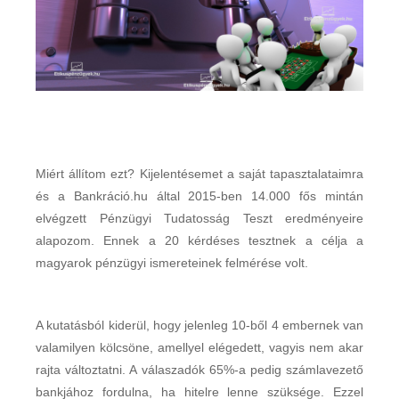
Miért állítom ezt? Kijelentésemet a saját tapasztalataimra
és a Bankráció.hu által 2015-ben 14.000 fős mintán
elvégzett Pénzügyi Tudatosság Teszt eredményeire
alapozom. Ennek a 20 kérdéses tesztnek a célja a
magyarok pénzügyi ismereteinek felmérése volt.
A kutatásból kiderül, hogy jelenleg 10-ből 4 embernek van
valamilyen kölcsöne, amellyel elégedett, vagyis nem akar
rajta változtatni. A válaszadók 65%-a pedig számlavezető
bankjához fordulna, ha hitelre lenne szüksége. Ezzel