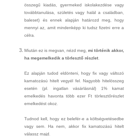
összegű kiadás, gyermeked iskolakezdése vagy
továbbtanulása, születés vagy halál a családban,
baleset) és ennek alapján határozd meg, hogy
mennyi az, amit mindenképp ki tudsz fizetni erre a
célra.
Miután ez is megvan, nézd meg,
mi történik akkor,
ha megemelkedik a törlesztő részlet
.
Ez alapján tudod eldönteni, hogy fix vagy változó
kamatozású hitelt vegyél fel. Nagyobb hitelösszeg
esetén (pl. ingatlan vásárlásnál) 1% kamat
emelkedés havonta több ezer Ft törlesztőrészlet
emelkedést okoz.
Tudnod kell, hogy ez belefér-e a költségvetésedbe
vagy sem. Ha nem, akkor fix kamatozású hitelt
válassz majd.