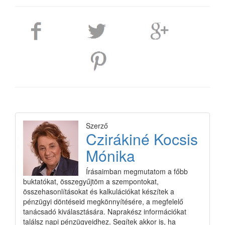
Szerző
Czirákiné Kocsis
Mónika
Írásaimban megmutatom a főbb
buktatókat, összegyűjtöm a szempontokat,
összehasonlításokat és kalkulációkat készítek a
pénzügyi döntéseid megkönnyítésére, a megfelelő
tanácsadó kiválasztására. Naprakész információkat
találsz napi pénzügyeidhez. Segítek akkor is, ha