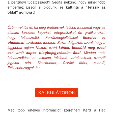
a pénzügyi tudatosságot? Segíts nekünk, hogy minél több
emberhez jusson el blogunk, és
kattints a "Tetszik az
oldal" gombra
:)
Örömmel tölt el, ha elég értékesnek találod írásaimat vagy az
általam készített képeket, infografikákat és grafikonokat,
hogy felhasználd. Forrásmegjelöléssel
linkelve
az
oldalamat
, szabadon teheted. Sokat dolgozom azzal, hogy a
legjobbat adjam Neked, ezért
kérlek, becsüld meg ezzel
azt, amit kapsz blogbejegyzéseim által
. Minden más
felhasználása az oldalon található tartalmaknak szerzői
jogokat sért. Köszönettel, Cziráki Móni, szerző,
Etikuspénzügyek.hu.
KALKULÁTOROK
Még több értékes információt szeretnél? Kérd a Heti