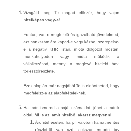
Vizsgáld meg Te magad először, hogy vajon
hitelképes vagy-e
!
Fontos, van-e megfelelő és igazolható jövedelmed,
azt bankszámlára kapod-e vagy kézbe, szerepelsz-
e a negatív KHR listán, mióta dolgozol mostani
munkahelyeden vagy mióta működik a
vállalkozásod, mennyi a meglevő hiteleid havi
törlesztőrészlete.
Ezek alapján már nagyjából Te is eldöntheted, hogy
megfelelsz-e az alapfeltételeknek.
Ha már ismered a saját számaidat, jöhet a másik
oldal.
Mi is az, amit hitelből akarsz megvenni.
Áruhitel esetén, ha pl. valóban kamatmentes
részletről van szó, sokszor megéri így