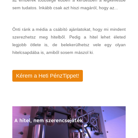
az emberek többsége ebben a kérdésben a legkevésbé
sem tudatos. Inkább csak azt hiszi magáról, hogy az...
Önti ránk a média a csábító ajánlatokat, hogy mi mindent
szerezhetsz meg hitelből. Pedig a hitel lehet életed
legjobb ötlete is, de belekerülhetsz vele egy olyan
hitelcsapdába is, amiből sosem mászol ki.
Kérem a Heti PénzTippet!