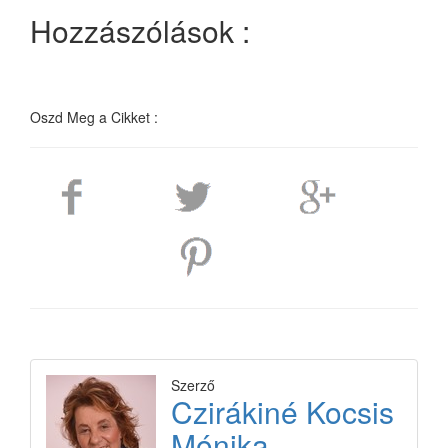
Hozzászólások :
Oszd Meg a Cikket :
Szerző
Czirákiné Kocsis
Mónika