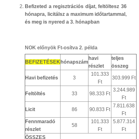
Befizeted a regisztrációs díjat, feltöltesz 36
hónapra, licitálsz a maximum időtartammal,
és meg is nyered a 3. hónapban
NOK előnyök Ft-osítva 2. példa
havi
teljes
BEFIZETÉSEK
hónapszám
részlet
összeg
101.333
Havi befizetés
3
303.999 Ft
Ft
3.244.989
Feltöltés
33
98.333 Ft
Ft
7.811.638
Licit
86
90.833 Ft
Ft
Fennmaradó
101.333
5.877.314
58
részlet
Ft
Ft
ÖSSZES