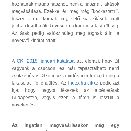
hozhatnak magas hasznot, nem a használt lakások
megvásárlása. Ezekkel éri meg még "kockáztatni",
hiszen a mai kornak megfelelő kialakításuk miatt
jobban kiadhatók, kevesebb a karbantartási költség.
Az árak pedig valószínűleg meg fognak állni a
növekvő kínálat miatt.
A
GKI 2018. januári kutatása
azt elemzi, hogy túl
vagyunk a csúcson, és már tapasztalható némi
csökkenés is. Szerintük a vidék menti majd meg a
lakáspiaci fellendülést. Az
Index.hu cikke
pedig azt
írja, hogy nagyot fékeztek az albérletárak
Budapesten, vagyis ezen a téren is lassult a
növekedés.
Az ingatlan megvásárlásakor még egy