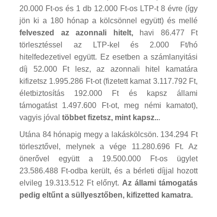
20.000 Ft-os és 1 db 12.000 Ft-os LTP-t 8 évre (így
jön ki a 180 hónap a kölcsönnel együtt) és mellé
felveszed az azonnali hitelt,
havi 86.477 Ft
törlesztéssel az LTP-kel és 2.000 Ft/hó
hitelfedezetivel együtt. Ez esetben a számlanyitási
díj 52.000 Ft lesz, az azonnali hitel kamatára
kifizetsz 1.995.286 Ft-ot (fizetett kamat 3.117.792 Ft,
életbiztosítás 192.000 Ft és kapsz állami
támogatást 1.497.600 Ft-ot, meg némi kamatot),
vagyis jóval
többet fizetsz, mint kapsz..
.
Utána 84 hónapig megy a lakáskölcsön. 134.294 Ft
törlesztővel, melynek a vége 11.280.696 Ft. Az
önerővel együtt a 19.500.000 Ft-os ügylet
23.586.488 Ft-odba került, és a bérleti díjjal hozott
elvileg 19.313.512 Ft előnyt.
Az állami támogatás
pedig eltűnt a süllyesztőben, kifizetted kamatra.