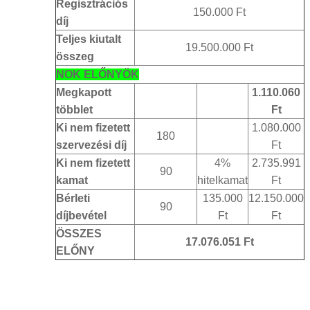
Regisztrációs
150.000 Ft
díj
Teljes kiutalt
19.500.000 Ft
összeg
NOK ELŐNYÖK
Megkapott
1.110.060
többlet
Ft
Ki nem fizetett
1.080.000
180
szervezési díj
Ft
Ki nem fizetett
4%
2.735.991
90
kamat
hitelkamat
Ft
Bérleti
135.000
12.150.000
90
díjbevétel
Ft
Ft
ÖSSZES
17.076.051 Ft
ELŐNY