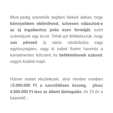
Most pedig szeretnék segíteni Neked abban, hogy
könnyebben eldönthesd, szívesen választod-e
az új ingatlanhoz jutás ezen formáját
, ezért
számoljunk egy kicsit. Tehát azt feltételezzük, hogy
van pénzed
új lakás vásárlására vagy
egyösszegben, vagy ki tudod fizetni havonta a
kamatmentes kölcsönt, és
befektetésnek szánod
,
vagyis kiadod majd.
Három esetet részletezek, ahol minden esetben
1
5.000.000 Ft a szerződéses összeg, plusz
4.500.000 Ft lesz az állami támogatás
, és 15 év a
futamidő.: