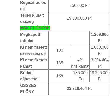
Regisztrációs
150.000 Ft
díj
Teljes kiutalt
19.500.000 Ft
összeg
NOK ELŐNYÖK
Megkapott
1.209.060
többlet
Ft
Ki nem fizetett
1.080.000
180
szervezési díj
Ft
Ki nem fizetett
4%
3.204.404
135
kamat
hitelkamat
Ft
Bérleti
135.000
18.225.000
135
díjbevétel
Ft
Ft
ÖSSZES
23.718.464 Ft
ELŐNY