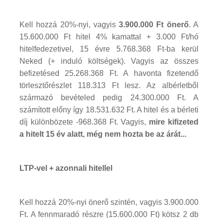
Kell hozzá 20%-nyi, vagyis
3.900.000 Ft önerő
. A
15.600.000 Ft hitel 4% kamattal + 3.000 Ft/hó
hitelfedezetivel, 15 évre 5.768.368 Ft-ba kerül
Neked (+ induló költségek). Vagyis az összes
befizetésed 25.268.368 Ft. A havonta fizetendő
törlesztőrészlet 118.313 Ft lesz. Az albérletből
származó bevételed pedig 24.300.000 Ft. A
számított előny így 18.531.632 Ft. A hitel és a bérleti
díj különbözete -968.368 Ft. Vagyis,
mire kifizeted
a hitelt 15 év alatt, még nem hozta be az árát...
LTP-vel + azonnali hitellel
Kell hozzá 20%-nyi önerő szintén, vagyis 3.900.000
Ft. A fennmaradó részre (15.600.000 Ft) kötsz 2 db