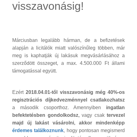
visszavonásig!
Márciusban legalább hárman, de a befizetések
alapján a licitálók miatt valószínűleg többen, már
meg is kaphatják új lakásuk megvásárlásához a
szerződött összeget, a max. 4.500.000 Ft állami
támogatással együtt.
Ezért
2018.04.01-től visszavonásig még 40%-os
regisztrációs díjkedvezménnyel csatlakozhatsz
a második csoporthoz. Amennyiben
ingatlan
befektetésben gondolkodsz,
vagy csak
tervezel
majd új lakást vásárolni, akkor mindenképp
érdemes találkoznunk
, hogy pontosan megismerd