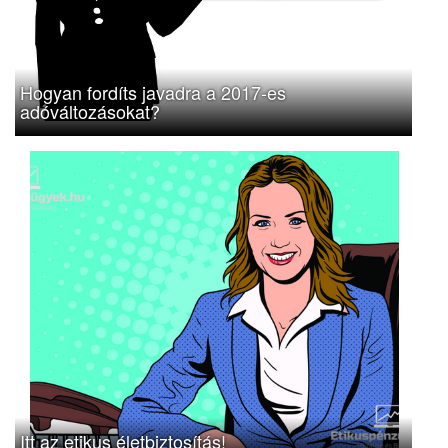
Hogyan fordíts javadra a 2017-es
adóváltozásokat?
Itt az etikus életbiztosítás!