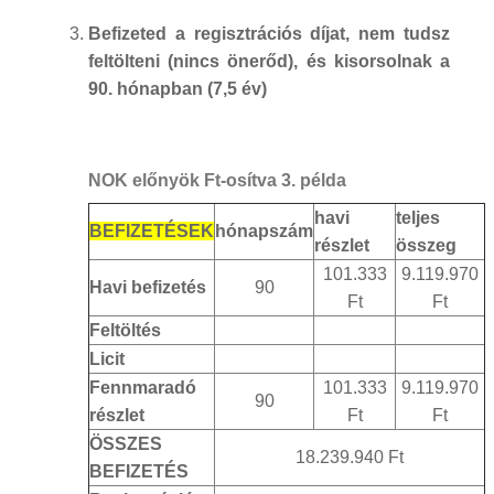
Befizeted a regisztrációs díjat, nem tudsz
feltölteni (nincs önerőd), és kisorsolnak a
90. hónapban (7,5 év)
NOK előnyök Ft-osítva 3. példa
havi
teljes
BEFIZETÉSEK
hónapszám
részlet
összeg
101.333
9.119.970
Havi befizetés
90
Ft
Ft
Feltöltés
Licit
Fennmaradó
101.333
9.119.970
90
részlet
Ft
Ft
ÖSSZES
18.239.940 Ft
BEFIZETÉS