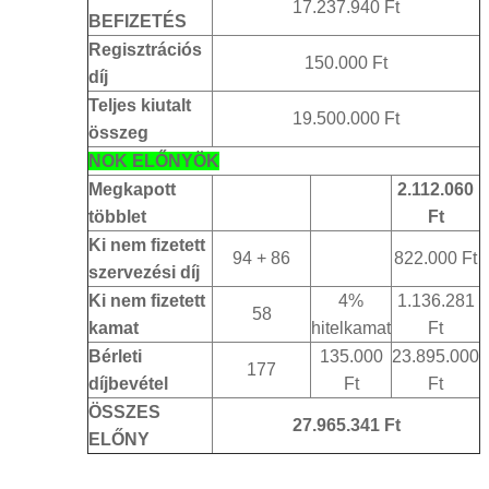
17.237.940 Ft
BEFIZETÉS
Regisztrációs
150.000 Ft
díj
Teljes kiutalt
19.500.000 Ft
összeg
NOK ELŐNYÖK
Megkapott
2.112.060
többlet
Ft
Ki nem fizetett
94 + 86
822.000 Ft
szervezési díj
Ki nem fizetett
4%
1.136.281
58
kamat
hitelkamat
Ft
Bérleti
135.000
23.895.000
177
díjbevétel
Ft
Ft
ÖSSZES
27.965.341 Ft
ELŐNY