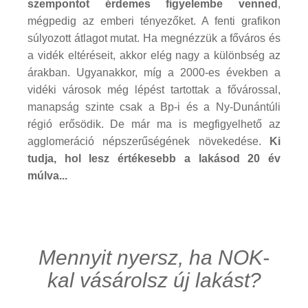
szempontot érdemes figyelembe venned
,
mégpedig az emberi tényezőket. A fenti grafikon
súlyozott átlagot mutat. Ha megnézzük a főváros és
a vidék eltéréseit, akkor elég nagy a különbség az
árakban. Ugyanakkor, míg a 2000-es években a
vidéki városok még lépést tartottak a fővárossal,
manapság szinte csak a Bp-i és a Ny-Dunántúli
régió erősödik. De már ma is megfigyelhető az
agglomeráció népszerűségének növekedése.
Ki
tudja, hol lesz értékesebb a lakásod 20 év
múlva...
Mennyit nyersz, ha NOK-
kal vásárolsz új lakást?