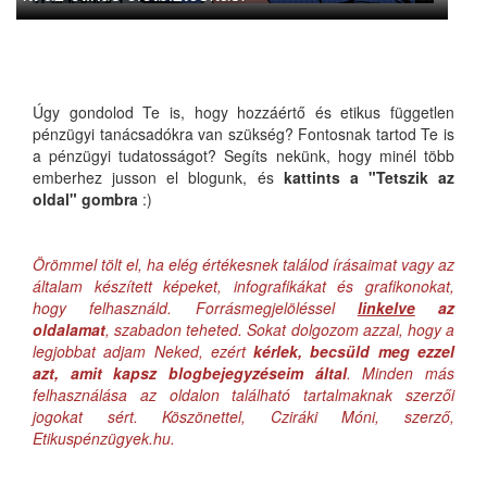
Úgy gondolod Te is, hogy hozzáértő és etikus független
pénzügyi tanácsadókra van szükség? Fontosnak tartod Te is
a pénzügyi tudatosságot? Segíts nekünk, hogy minél több
emberhez jusson el blogunk, és
kattints a "Tetszik az
oldal" gombra
:)
Örömmel tölt el, ha elég értékesnek találod írásaimat vagy az
általam készített képeket, infografikákat és grafikonokat,
hogy felhasználd. Forrásmegjelöléssel
linkelve
az
oldalamat
, szabadon teheted. Sokat dolgozom azzal, hogy a
legjobbat adjam Neked, ezért
kérlek, becsüld meg ezzel
azt, amit kapsz blogbejegyzéseim által
. Minden más
felhasználása az oldalon található tartalmaknak szerzői
jogokat sért. Köszönettel, Cziráki Móni, szerző,
Etikuspénzügyek.hu.