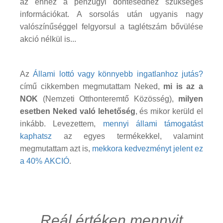
az ehhez a pénzügyi döntésedhez szükséges
információkat. A sorsolás után ugyanis nagy
valószínűséggel felgyorsul a taglétszám bővülése
akció nélkül is...
Az
Állami lottó vagy könnyebb ingatlanhoz jutás?
című cikkemben megmutattam Neked,
mi is az a
NOK
(Nemzeti Otthonteremtő Közösség),
milyen
esetben Neked való lehetőség
, és mikor kerüld el
inkább. Levezettem,
mennyi állami támogatást
kaphatsz
az egyes termékekkel, valamint
megmutattam azt is,
mekkora kedvezményt jelent ez
a 40% AKCIÓ
.
Reál értéken mennyit