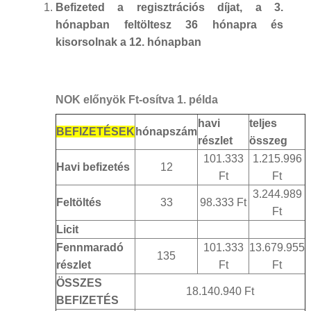
Befizeted a regisztrációs díjat, a 3.
hónapban feltöltesz 36 hónapra és
kisorsolnak a 12. hónapban
NOK előnyök Ft-osítva 1. példa
havi
teljes
BEFIZETÉSEK
hónapszám
részlet
összeg
101.333
1.215.996
Havi befizetés
12
Ft
Ft
3.244.989
Feltöltés
33
98.333 Ft
Ft
Licit
Fennmaradó
101.333
13.679.955
135
részlet
Ft
Ft
ÖSSZES
18.140.940 Ft
BEFIZETÉS