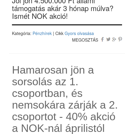
Jól jön 4.500.000 Ft állami
támogatás akár 3 hónap múlva?
Ismét NOK akció!
Kategória:
Pénzhírek
| Cikk
Gyors olvasása
MEGOSZTÁS
Hamarosan jön a
sorsolás az 1.
csoportban, és
nemsokára zárják a 2.
csoportot - 40% akció
a NOK-nál áprilistól