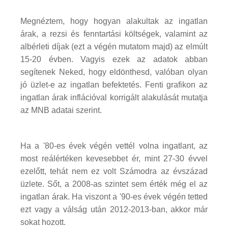
Megnéztem, hogy hogyan alakultak az ingatlan
árak, a rezsi és fenntartási költségek, valamint az
albérleti díjak (ezt a végén mutatom majd) az elmúlt
15-20 évben. Vagyis ezek az adatok abban
segítenek Neked, hogy eldönthesd, valóban olyan
jó üzlet-e az ingatlan befektetés. Fenti grafikon az
ingatlan árak inflációval korrigált alakulását mutatja
az MNB adatai szerint.
Ha a '80-es évek végén vettél volna ingatlant, az
most reálértéken kevesebbet ér, mint 27-30 évvel
ezelőtt, tehát nem ez volt Számodra az évszázad
üzlete. Sőt, a 2008-as szintet sem érték még el az
ingatlan árak. Ha viszont a '90-es évek végén tetted
ezt vagy a válság után 2012-2013-ban, akkor már
sokat hozott.