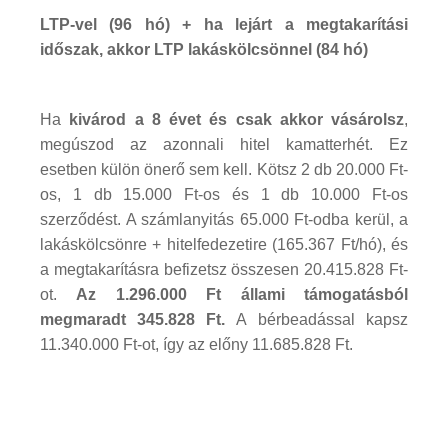
LTP-vel (96 hó) + ha lejárt a megtakarítási
időszak, akkor LTP lakáskölcsönnel (84 hó)
Ha
kivárod a 8 évet és csak akkor vásárolsz
,
megúszod az azonnali hitel kamatterhét. Ez
esetben külön önerő sem kell. Kötsz 2 db 20.000 Ft-
os, 1 db 15.000 Ft-os és 1 db 10.000 Ft-os
szerződést. A számlanyitás 65.000 Ft-odba kerül, a
lakáskölcsönre + hitelfedezetire (165.367 Ft/hó), és
a megtakarításra befizetsz összesen 20.415.828 Ft-
ot.
Az 1.296.000 Ft állami támogatásból
megmaradt 345.828 Ft.
A bérbeadással kapsz
11.340.000 Ft-ot, így az előny 11.685.828 Ft.