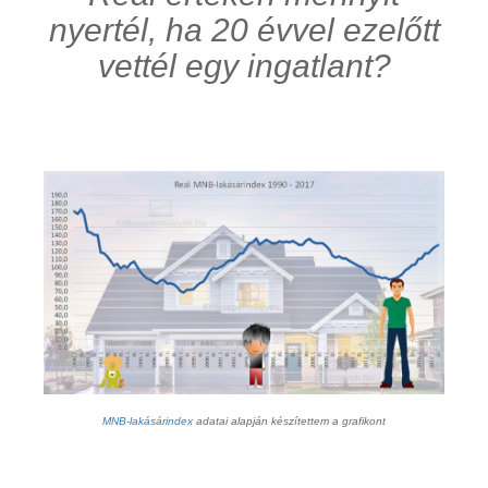
nyertél, ha 20 évvel ezelőtt
vettél egy ingatlant?
MNB-lakásárindex
adatai alapján készítettem a grafikont