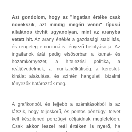
Azt gondolom, hogy az "ingatlan értéke csak
növekszik, azt mindig megéri venni" típusú
általános tévhit ugyanolyan, mint az aranyba
vetett hit.
Az arany értékét a gazdasági stabilitás,
és rengeteg emocionális tényező befolyásolja. Az
ingatlanok árát pedig elsősorban a kamat- és
hozamkörnyezet, a hitelezési politika, a
reáljövedelmek, a munkanélküliség, a kereslet-
kínálat alakulása, és szintén hangulati, bizalmi
tényezők határozzák meg.
A grafikonból, és lejjebb a számításokból is az
látszik, hogy teljeskörű, és pontos pénzügyi tervet
kell készítened pénzügyi céljaidnak megfelelően.
Csak
akkor leszel reál értéken is nyerő,
ha