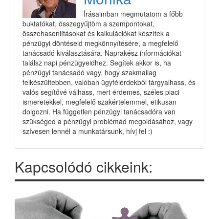
Írásaimban megmutatom a főbb
buktatókat, összegyűjtöm a szempontokat,
összehasonlításokat és kalkulációkat készítek a
pénzügyi döntéseid megkönnyítésére, a megfelelő
tanácsadó kiválasztására. Naprakész információkat
találsz napi pénzügyeidhez. Segítek akkor is, ha
pénzügyi tanácsadó vagy, hogy szakmailag
felkészültebben, valóban ügyfélérdekből tárgyalhass, és
valós segítővé válhass, mert érdemes, széles piaci
ismeretekkel, megfelelő szakértelemmel, etikusan
dolgozni. Ha független pénzügyi tanácsadóra van
szükséged a pénzügyi problémád megoldásához, vagy
szívesen lennél a munkatársunk, hívj fel :)
Kapcsolódó cikkeink: