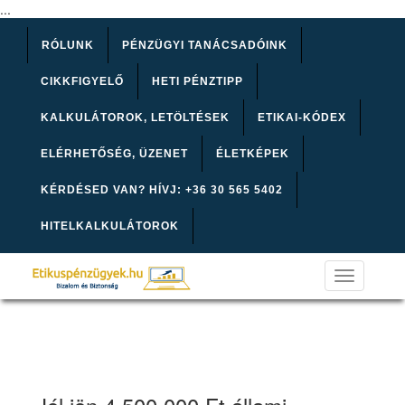
...
RÓLUNK
PÉNZÜGYI TANÁCSADÓINK
CIKKFIGYELŐ
HETI PÉNZTIPP
KALKULÁTOROK, LETÖLTÉSEK
ETIKAI-KÓDEX
ELÉRHETŐSÉG, ÜZENET
ÉLETKÉPEK
KÉRDÉSED VAN? HÍVJ: +36 30 565 5402
HITELKALKULÁTOROK
Toggle
navigation