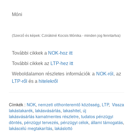
Móni
(Szerző és képek: Czirákiné Kocsis Mónika - minden jog fenntartva)
További cikkek a
NOK-hoz itt
További cikkek az
LTP-hez itt
Weboldalamon részletes információk a
NOK-ról
, az
LTP-ről
és a
hitelekről
Címkék :
NOK
,
nemzeti otthonteremtő közösség
,
LTP
,
Vissza
lakástakarék
,
lakásvásárlás
,
lakashitel
,
új
lakásvásárlás kamatmentes részletre
,
tudatos pénzügyi
döntés
,
pénzügyi tervezés
,
pénzügyi célok
,
állami támogatás
,
lakáscélú megtakarítás
,
lakáslottó