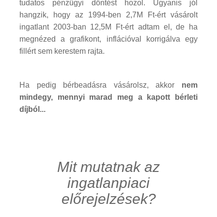
tudatos pénzügyi döntést hozol. Ugyanis jól
hangzik, hogy az 1994-ben 2,7M Ft-ért vásárolt
ingatlant 2003-ban 12,5M Ft-ért adtam el, de ha
megnézed a grafikont, inflációval korrigálva egy
fillért sem kerestem rajta.
Ha pedig bérbeadásra vásárolsz, akkor
nem
mindegy, mennyi marad meg a kapott bérleti
díjból...
Mit mutatnak az
ingatlanpiaci
előrejelzések?