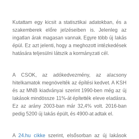
Kutattam egy kicsit a statisztikai adatokban, és a
szakemberek előre jelzéseiben is. Jelenleg az
ingatlan árak magasan vannak. Egyre több új lakás
épül. Ez azt jelenti, hogy a meghozott intézkedések
hatására teljesülni látszik a kormányzati cél.
A CSOK, az adókedvezmény, az alacsony
hitelkamatok megnövelték az építési kedvet. A KSH
és az MNB kiadványai szerint 1990-ben még az új
lakások mindössze 11%-át építették eleve eladásra.
Ez az arány 2003-ban már 32,4% volt. 2016-ban
pedig 5200 új lakás épült, és 4900-at adtak el.
A
24.hu cikke
szerint, elsősorban az új lakások