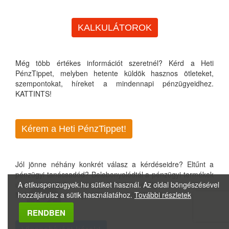
KALKULÁTOROK
Még több értékes információt szeretnél? Kérd a Heti
PénzTippet, melyben hetente küldök hasznos ötleteket,
szempontokat, híreket a mindennapi pénzügyeidhez.
KATTINTS!
Kérem a Heti PénzTippet!
Jól jönne néhány konkrét válasz a kérdéseidre? Eltűnt a
pénzügyi tanácsadód? Belebonyolódtál a pénzügyi termékek
útvesztőjébe? Csak írj vagy hívj, és beszélgessünk arról, ami
A etikuspenzugyek.hu sütiket használ. Az oldal böngészésével
Neked fontos pénzügyeidben. Apró betűk nélkül...
hozzájárulsz a sütik használatához.
További részletek
Megbízható Oldal
RENDBEN
Igazolta:
Trustindex