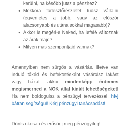
kerülni, ha később jutsz a pénzhez?
Mekkora törlesztőrészletet tudsz vállalni
(egyenletes a jobb, vagy az először
alacsonyabb és utána sokkal magasabb)?
Akkor is megéri-e Neked, ha lefelé változnak
az árak majd?
Milyen más szempontjaid vannak?
Amennyiben nem sürgős a vásárlás, illetve van
induló tőkéd és befektetésként vásárolsz lakást
vagy házat, akkor
mindenképp érdemes
megismerned a NOK által kínált lehetőségeket!
Ha nem boldogulsz a pénzügyi tervezéssel,
hívj
bátran segítségül!
Kérj pénzügyi tanácsadást!
Dönts okosan és erősödj meg pénzügyileg!