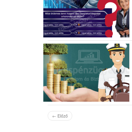
←
Előző