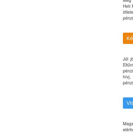
Még 
Heti
ötle
pénz
Ké
Jól 
Eltű
pénz
hívj
pénzü
Vi
Maga
elérh