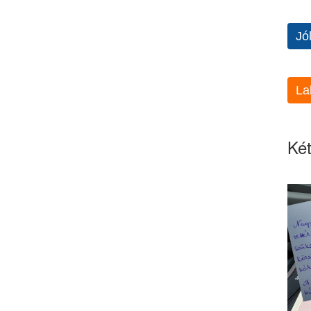
Jó
La
Két