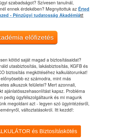
gyi szabadságot? Szívesen tanulnál,
dnél ennek érdekében? Megnyitottuk az
Érted
nzed - Pénzügyi tudatosság Akadémiá
t!
adémia előfizetés
sen kötöd saját magad a biztosításaidat?
áld utasbiztosítás, lakásbiztosítás, KGFB és
O biztosítás megkötéséhez kalkulátorunkat!
t előnyösebb ez számodra, mint más
netes alkuszok felületei? Mert azonnali,
kt ajánlatösszehasonlítást kapsz. Probléma
n pedig ügyfélszolgáltaunk és mi magunk
ünk megoldani azt - legyen szó ügyintézésről,
eményről, változtatásokról. Itt kezdd!:
LKULÁTOR és Biztosításkötés