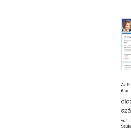
Az E
6-án 
old
sz
volt
Szüks