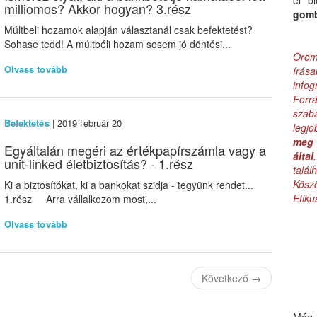
el b
milliomos? Akkor hogyan? 3.rész
gom
Múltbeli hozamok alapján választanál csak befektetést?
Sohase tedd! A múltbéli hozam sosem jó döntési...
Öröm
Olvass tovább
írás
infog
Forr
szab
Befektetés
| 2019 február 20
legj
meg 
Egyáltalán megéri az értékpapírszámla vagy a
által
unit-linked életbiztosítás? - 1.rész
talá
Kös
Ki a biztosítókat, ki a bankokat szidja - tegyünk rendet...
Etik
1.rész Arra vállalkozom most,...
Olvass tovább
Következő
→