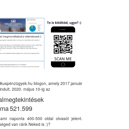
tikuspénzügyek.hu blogon, amely 2017.január
indult, 2020. május 10-ig az
almegtekintések
áma
521.599
, ami naponta 400-500 oldal olvasót jelent.
éged van ránk Neked is :)?