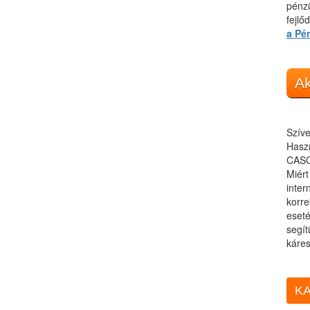
pénzü
fejlő
a Pé
Ak
Szíve
Haszn
CASC
Miér
inter
korre
eseté
segít
káres
KA