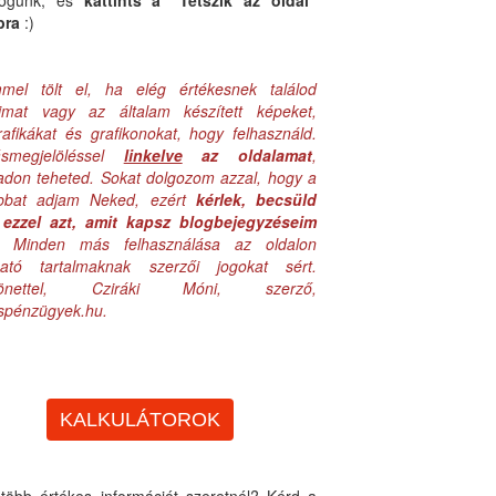
logunk, és
kattints a "Tetszik az oldal"
bra
:)
mel tölt el, ha elég értékesnek találod
aimat vagy az általam készített képeket,
rafikákat és grafikonokat, hogy felhasználd.
ásmegjelöléssel
linkelve
az oldalamat
,
adon teheted. Sokat dolgozom azzal, hogy a
obbat adjam Neked, ezért
kérlek, becsüld
ezzel azt, amit kapsz blogbejegyzéseim
. Minden más felhasználása az oldalon
lható tartalmaknak szerzői jogokat sért.
zönettel, Cziráki Móni, szerző,
uspénzügyek.hu.
KALKULÁTOROK