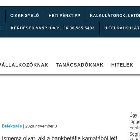
K
CIKKFIGYELŐ
HETI PÉNZTIPP
KALKULÁTOROK, LETÖ
K
KÉRDÉSED VAN? HÍVJ: +36 30 565 5402
HITELKALKULÁ
VÁLLALKOZÓKNAK
TANÁCSADÓKNAK
HITELEK
Úgy 
függ
Befektetés
| 2020 november 3
Font
Segí
Ismersz olyat, aki a bankbetétje kamatából lett