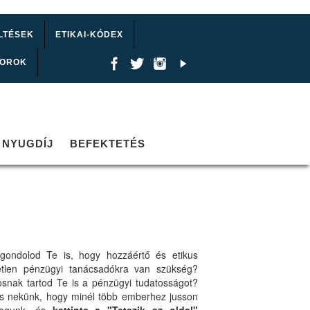
LTÉSEK
ETIKAI-KÓDEX
TOROK
NYUGDÍJ
BEFEKTETÉS
gondolod Te is, hogy hozzáértő és etikus
etlen pénzügyi tanácsadókra van szükség?
osnak tartod Te is a pénzügyi tudatosságot?
ts nekünk, hogy minél több emberhez jusson