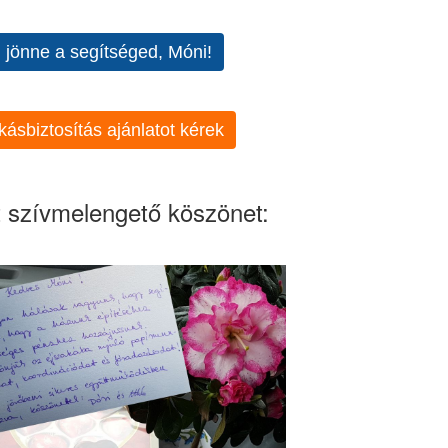
l jönne a segítséged, Móni!
kásbiztosítás ajánlatot kérek
 szívmelengető köszönet: