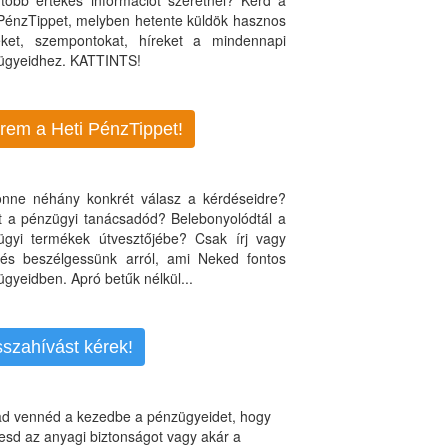
több értékes információt szeretnél? Kérd a
 PénzTippet, melyben hetente küldök hasznos
teket, szempontokat, híreket a mindennapi
ügyeidhez. KATTINTS!
rem a Heti PénzTippet!
jönne néhány konkrét válasz a kérdéseidre?
nt a pénzügyi tanácsadód? Belebonyolódtál a
ügyi termékek útvesztőjébe? Csak írj vagy
, és beszélgessünk arról, ami Neked fontos
gyeidben. Apró betűk nélkül...
sszahívást kérek!
d vennéd a kezedbe a pénzügyeidet, hogy
esd az anyagi biztonságot vagy akár a