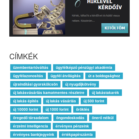
CÍMKÉK
üzembentartóváltás
ügyfélképző pénzügyi akadémia
ügyfélazonosítás
ügyfél átvilágítás
út a boldogsághoz
újraindítási gyorskölcsön
új nyugdíjkötvény
új lakásvásárlás kamatmentes részletre
új lakástakarék
új lakás építés
új lakás vásárlás
új 500 forint
új 10000 forint
új 1000 forint
öröklés
öregedő társadalom
öngondoskodás
önerő nélkül
érzelmi intelligencia
érvényes pénzeink
érvényes bankjegyeink
értékpapírszámla