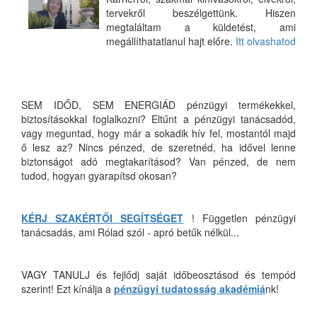
tervekről beszélgettünk. Hiszen
megtaláltam a küldetést, ami
megállíthatatlanul hajt előre.
Itt olvashatod
SEM IDŐD, SEM ENERGIÁD pénzügyi termékekkel,
biztosításokkal foglalkozni? Eltűnt a pénzügyi tanácsadód,
vagy meguntad, hogy már a sokadik hív fel, mostantól majd
ő lesz az? Nincs pénzed, de szeretnéd, ha idővel lenne
biztonságot adó megtakarításod? Van pénzed, de nem
tudod, hogyan gyarapítsd okosan?
KÉRJ SZAKÉRTŐI SEGÍTSÉGET
! Független pénzügyi
tanácsadás, ami Rólad szól - apró betűk nélkül...
VAGY TANULJ és fejlődj saját időbeosztásod és tempód
szerint! Ezt kínálja a
pénzügyi tudatosság akadémiá
nk!