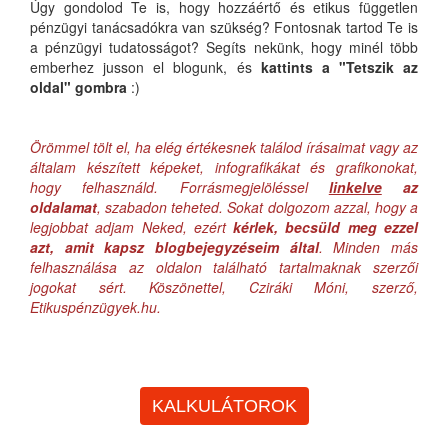
Úgy gondolod Te is, hogy hozzáértő és etikus független
pénzügyi tanácsadókra van szükség? Fontosnak tartod Te is
a pénzügyi tudatosságot? Segíts nekünk, hogy minél több
emberhez jusson el blogunk, és
kattints a "Tetszik az
oldal" gombra
:)
Örömmel tölt el, ha elég értékesnek találod írásaimat vagy az
általam készített képeket, infografikákat és grafikonokat,
hogy felhasználd. Forrásmegjelöléssel
linkelve
az
oldalamat
, szabadon teheted. Sokat dolgozom azzal, hogy a
legjobbat adjam Neked, ezért
kérlek, becsüld meg ezzel
azt, amit kapsz blogbejegyzéseim által
. Minden más
felhasználása az oldalon található tartalmaknak szerzői
jogokat sért. Köszönettel, Cziráki Móni, szerző,
Etikuspénzügyek.hu.
KALKULÁTOROK