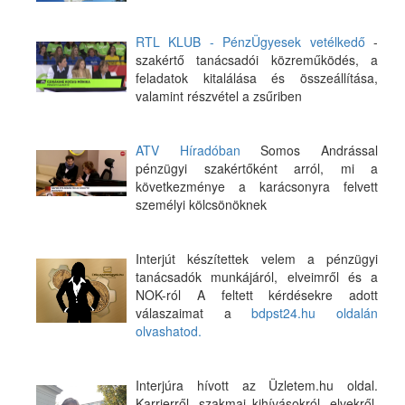
RTL KLUB - PénzÜgyesek vetélkedő
-
szakértő tanácsadói közreműködés, a
feladatok kitalálása és összeállítása,
valamint részvétel a zsűriben
ATV Híradóban
Somos Andrással
pénzügyi szakértőként arról, mi a
következménye a karácsonyra felvett
személyi kölcsönöknek
Interjút készítettek velem a pénzügyi
tanácsadók munkájáról, elveimről és a
NOK-ról A feltett kérdésekre adott
válaszaimat a
bdpst24.hu oldalán
olvashatod.
Interjúra hívott az Üzletem.hu oldal.
Karrierről, szakmai kihívásokról, elvekről,