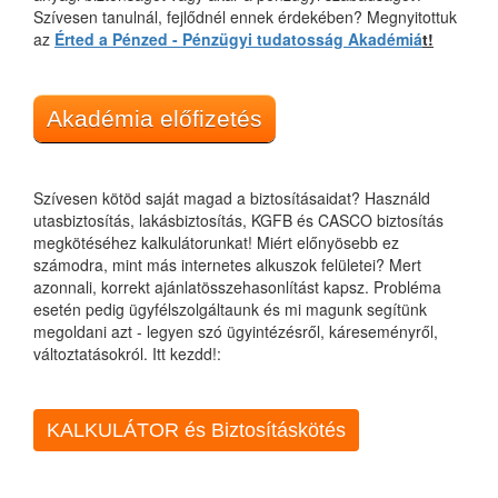
Szívesen tanulnál, fejlődnél ennek érdekében? Megnyitottuk
az
Érted a Pénzed - Pénzügyi tudatosság Akadémiá
t!
Akadémia előfizetés
Szívesen kötöd saját magad a biztosításaidat? Használd
utasbiztosítás, lakásbiztosítás, KGFB és CASCO biztosítás
megkötéséhez kalkulátorunkat! Miért előnyösebb ez
számodra, mint más internetes alkuszok felületei? Mert
azonnali, korrekt ajánlatösszehasonlítást kapsz. Probléma
esetén pedig ügyfélszolgáltaunk és mi magunk segítünk
megoldani azt - legyen szó ügyintézésről, káreseményről,
változtatásokról. Itt kezdd!:
KALKULÁTOR és Biztosításkötés