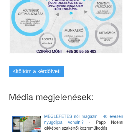
Kitöltöm a kérdőívet!
Média megjelenések:
MEGLEPETÉS női magazin - 40 évesen
nyugdíjba vonulni?
- Papp Noémi
cikkében szakértői közreműködés