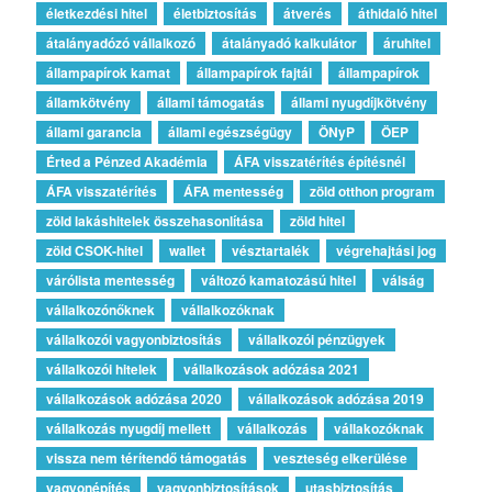
életkezdési hitel
életbiztosítás
átverés
áthidaló hitel
átalányadózó vállalkozó
átalányadó kalkulátor
áruhitel
állampapírok kamat
állampapírok fajtái
állampapírok
államkötvény
állami támogatás
állami nyugdíjkötvény
állami garancia
állami egészségügy
ÖNyP
ÖEP
Érted a Pénzed Akadémia
ÁFA visszatérítés építésnél
ÁFA visszatérítés
ÁFA mentesség
zöld otthon program
zöld lakáshitelek összehasonlítása
zöld hitel
zöld CSOK-hitel
wallet
vésztartalék
végrehajtási jog
várólista mentesség
változó kamatozású hitel
válság
vállalkozónőknek
vállalkozóknak
vállalkozói vagyonbiztosítás
vállalkozói pénzügyek
vállalkozói hitelek
vállalkozások adózása 2021
vállalkozások adózása 2020
vállalkozások adózása 2019
vállalkozás nyugdíj mellett
vállalkozás
vállakozóknak
vissza nem térítendő támogatás
veszteség elkerülése
vagyonépítés
vagyonbiztosítások
utasbiztosítás