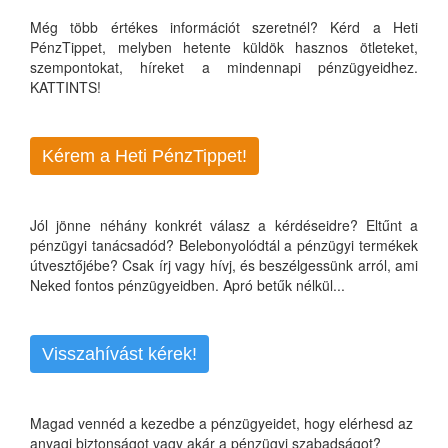
Még több értékes információt szeretnél? Kérd a Heti
PénzTippet, melyben hetente küldök hasznos ötleteket,
szempontokat, híreket a mindennapi pénzügyeidhez.
KATTINTS!
Kérem a Heti PénzTippet!
Jól jönne néhány konkrét válasz a kérdéseidre? Eltűnt a
pénzügyi tanácsadód? Belebonyolódtál a pénzügyi termékek
útvesztőjébe? Csak írj vagy hívj, és beszélgessünk arról, ami
Neked fontos pénzügyeidben. Apró betűk nélkül...
Visszahívást kérek!
Magad vennéd a kezedbe a pénzügyeidet, hogy elérhesd az
anyagi biztonságot vagy akár a pénzügyi szabadságot?