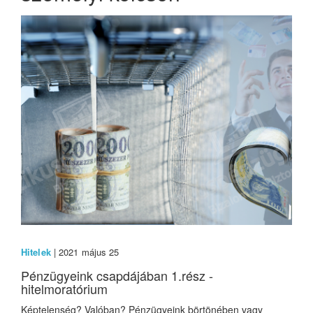
Hitelek
| 2021 május 25
Pénzügyeink csapdájában 1.rész -
hitelmoratórium
Képtelenség? Valóban? Pénzügyeink börtönében vagy