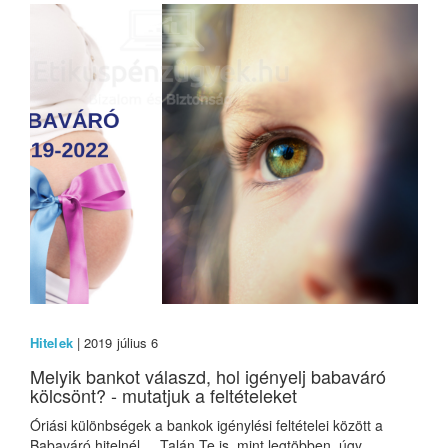
Hitelek
| 2019 július 6
Melyik bankot válaszd, hol igényelj babaváró
kölcsönt? - mutatjuk a feltételeket
Óriási különbségek a bankok igénylési feltételei között a
Babaváró hitelnél Talán Te is, mint legtöbben, úgy...