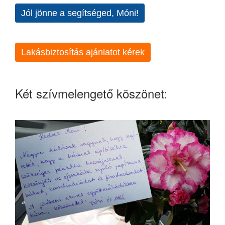
Jól jönne a segítséged, Móni!
Lakásbiztosítás ajánlatot kérek
Két szívmelengető köszönet: