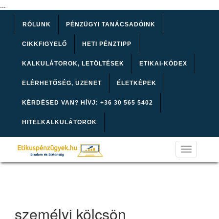
...
RÓLUNK
PÉNZÜGYI TANÁCSADÓINK
CIKKFIGYELŐ
HETI PÉNZTIPP
KALKULÁTOROK, LETÖLTÉSEK
ETIKAI-KÓDEX
ELÉRHETŐSÉG, ÜZENET
ÉLETKÉPEK
KÉRDÉSED VAN? HÍVJ: +36 30 565 5402
HITELKALKULÁTOROK
Toggle
navigation
személyi kölcsön