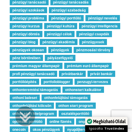
pénzügyi tanácsadó
pénzügyi tanácsadás
pénzügyi szokások
pénzügyi szabadság
pénzügyi probléma
pénzügyi portfólió
pénzügyi nevelés
pénzügyi kurzus
pénzügyi kultúra
pénzügyi intelligencia
pénzügyi döntés
pénzügyi célok
pénzügyi csapdák
pénzügyi blog
pénzügyi akadémia
pénzügyesek
pénzügyek okosan
pénzügyek
pénzmosási törvény
pénz börtönében
pályázatfigyelő
prémium magyar állampapír
prémium euró állampapír
profi pénzügyi tanácsadó
privátbankár
privát bankár
portfólióépítés
portfolioblogger
penzugyi-tervezes
otthonteremtési támogatás
otthonstart kalkulátor
otthoni baleset
otthonfelújítási támogatás
otthonfelújítási kölcsön
otthon start program
otthon start hitelprogram
osztalékportfólió
Megbízható Oldal
optimális portfólió
online fizetés
ongondoskodas
Igazolta:
Trustindex
onecoin
okos pénzügyek
nyugdíjtervező kalkulátor