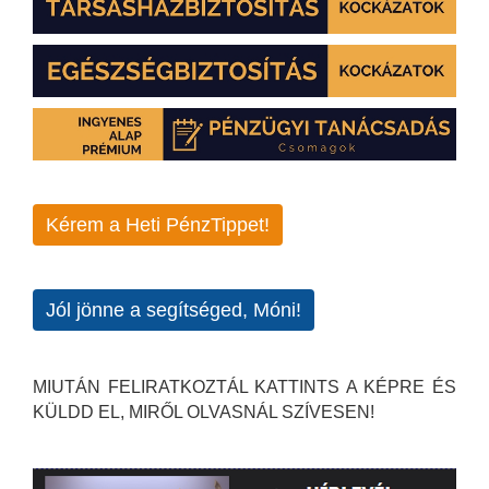
Kérem a Heti PénzTippet!
Jól jönne a segítséged, Móni!
MIUTÁN FELIRATKOZTÁL KATTINTS A KÉPRE ÉS
KÜLDD EL, MIRŐL OLVASNÁL SZÍVESEN!