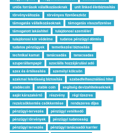
uniós források válallkozásoknak
unit linked életbiztosítás
törvényváltozás
törvényes fizetőeszköz
támogatás vállalkozásoknak
támogatás visszafizetése
támogatott lakáshitel
tulajdonosi szemlélet
tulajdonosi kör védelme
tudatos pénzügyi döntés
tudatos pénzügyek
temetkezési biztosítás
technikai kamat
tanácsadás
tanacsadas
szuperállampapír
szociális hozzájárulási adó
szex és értékesítés
személyi kölcsön
szakmai felelősség biztosítás
szabadfelhasználású hitel
stablecoin
stable coin
segítség devizahiteleseknek
saját kárszakértő
részvény
régi tízezres
rezsicsökkentés csökkentése
rendszeres díjas
pénzügyi-tervezés
pénzügyi vetélkedő
pénzügyi törvények
pénzügyi tudatosság
pénzügyi tervezés
pénzügyi tanácsadói karrier