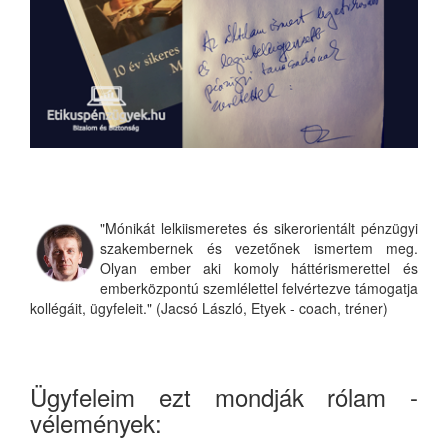
"Mónikát lelkiismeretes és sikerorientált pénzügyi
szakembernek és vezetőnek ismertem meg.
Olyan ember aki komoly háttérismerettel és
emberközpontú szemlélettel felvértezve támogatja
kollégáit, ügyfeleit." (Jacsó László, Etyek - coach, tréner)
Ügyfeleim ezt mondják rólam -
vélemények: