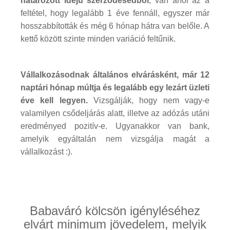
határozott idejű szerződésedből
, van ahol az a
feltétel, hogy legalább 1 éve fennáll, egyszer már
hosszabbították és még 6 hónap hátra van belőle. A
kettő között szinte minden variáció feltűnik.
Vállalkozásodnak általános elvárásként, már 12
naptári hónap múltja és legalább egy lezárt üzleti
éve kell legyen.
Vizsgálják, hogy nem vagy-e
valamilyen csődeljárás alatt, illetve az adózás utáni
eredményed pozitív-e. Ugyanakkor van bank,
amelyik egyáltalán nem vizsgálja magát a
vállalkozást :).
Babaváró kölcsön igényléséhez
elvárt minimum jövedelem, melyik