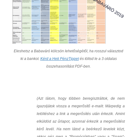
Eleshetsz a Babaváró kölcsön lehetőségétől, ha rosszul választod
ki a bankot.
Kérd a Heti PénzTippet
és töltsd le a 3 oldalas
összehasonlítást PDF-ben.
(Azt látom, hogy többen beregisztráltok, de nem
igazoljátok vissza a megerősítő e-mailt. Márpedig a
letöltéshez a link a megerősítés után érkezik. Amint
elküldöd az űrlapot, azonnal érkezik a megerősítést
kérő levél. Ha nem látod a beérkező levelek közt,
akkor néz meg a "Promóciókban" vagy a "Spam"-