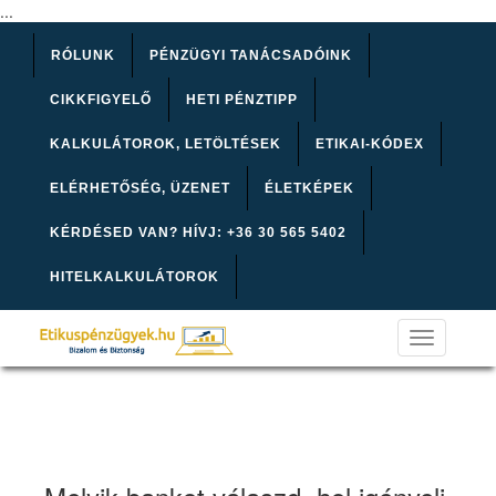
...
RÓLUNK
PÉNZÜGYI TANÁCSADÓINK
CIKKFIGYELŐ
HETI PÉNZTIPP
KALKULÁTOROK, LETÖLTÉSEK
ETIKAI-KÓDEX
ELÉRHETŐSÉG, ÜZENET
ÉLETKÉPEK
KÉRDÉSED VAN? HÍVJ: +36 30 565 5402
HITELKALKULÁTOROK
Toggle
navigation