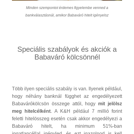
Minden szempontot érdemes figyelembe venned a
bankválasztásnál, amikor Babaváró hitelt igényelsz
Speciális szabályok és akciók a
Babaváró kölcsönnél
Több ilyen speciális szabály is van. Ilyenek például,
hogy néhány banknál függhet az engedélyezett
Babavárókölcsön összege attól, hogy
mit jelölsz
meg hitelcélként
. A K&H például 7 millió forint
feletti hitelösszeg esetén csak akkor engedélyezi a
Babaváró hitelt, ha minimum 51%-ban
ingatlancéllal igényled, és ezt igazolnod is kell