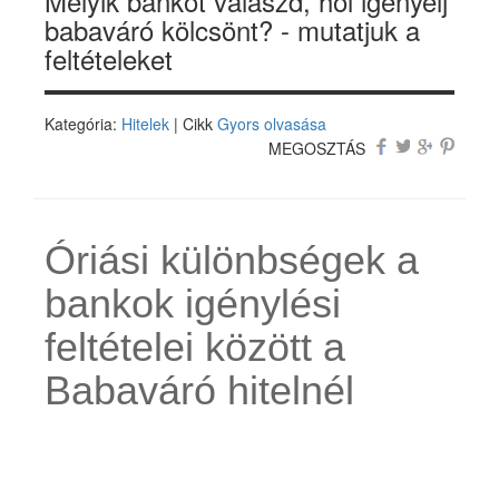
Melyik bankot válaszd, hol igényelj
babaváró kölcsönt? - mutatjuk a
feltételeket
Kategória:
Hitelek
| Cikk
Gyors olvasása
MEGOSZTÁS
Óriási különbségek a
bankok igénylési
feltételei között a
Babaváró hitelnél