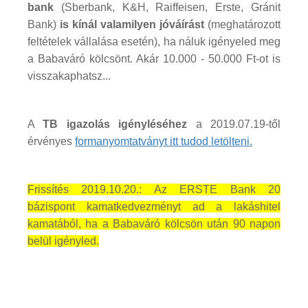
bank
(Sberbank, K&H, Raiffeisen, Erste, Gránit
Bank)
is kínál valamilyen jóváírást
(meghatározott
feltételek vállalása esetén), ha náluk igényeled meg
a Babaváró kölcsönt. Akár 10.000 - 50.000 Ft-ot is
visszakaphatsz...
A
TB igazolás igényléséhez
a 2019.07.19-től
érvényes
formanyomtatványt itt tudod letölteni.
Frissítés 2019.10.20.: Az ERSTE Bank 20
bázispont kamatkedvezményt ad a lakáshitel
kamatából, ha a Babaváró kölcsön után 90 napon
belül igényled.