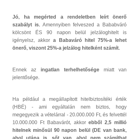
Jó, ha megérted a rendeletben leírt önerő
szabályt is.
Amennyiben felveszed a Bababváró
kölcsönt ÉS 90 napon belül jelzáloghitelt is
igényelsz, akkor
a Babaváró hitel 75%-a lehet
önerő, viszont 25%-a jelzálog hitelként számít.
Ennek az
ingatlan terhelhetősége
miatt van
jelentősége.
Ha például a megállapított hitelbiztosítéki érték
(HBÉ) - ami egyáltalán nem biztos, hogy
megegyezik a vételárral - 20.000.000 Ft, és felvettél
10.000.000 Ft Babavárót, akkor
ebből 2,5 millió
hitelnek minősül 90 napon belül (DE van bank,
ahol utána is, sőt van, ahol nem számíthat