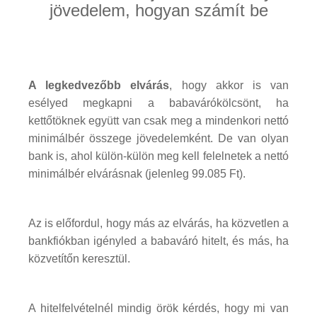
jövedelem, hogyan számít be
A legkedvezőbb elvárás
, hogy akkor is van
esélyed megkapni a babavárókölcsönt, ha
kettőtöknek együtt van csak meg a mindenkori nettó
minimálbér összege jövedelemként. De van olyan
bank is, ahol külön-külön meg kell felelnetek a nettó
minimálbér elvárásnak (jelenleg 99.085 Ft).
Az is előfordul, hogy más az elvárás, ha közvetlen a
bankfiókban igényled a babaváró hitelt, és más, ha
közvetítőn keresztül.
A hitelfelvételnél mindig örök kérdés, hogy mi van