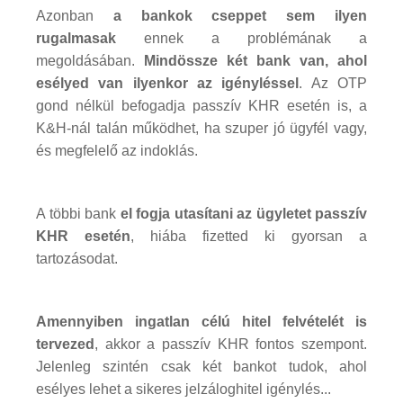
Azonban
a bankok cseppet sem ilyen
rugalmasak
ennek a problémának a
megoldásában.
Mindössze két bank van, ahol
esélyed van ilyenkor az igényléssel
. Az OTP
gond nélkül befogadja passzív KHR esetén is, a
K&H-nál talán működhet, ha szuper jó ügyfél vagy,
és megfelelő az indoklás.
A többi bank
el fogja utasítani az ügyletet passzív
KHR esetén
, hiába fizetted ki gyorsan a
tartozásodat.
Amennyiben ingatlan célú hitel felvételét is
tervezed
, akkor a passzív KHR fontos szempont.
Jelenleg szintén csak két bankot tudok, ahol
esélyes lehet a sikeres jelzáloghitel igénylés...