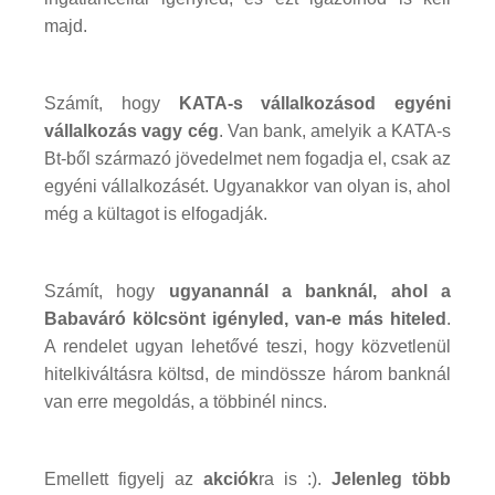
majd.
Számít, hogy
KATA-s vállalkozásod egyéni
vállalkozás vagy cég
. Van bank, amelyik a KATA-s
Bt-ből származó jövedelmet nem fogadja el, csak az
egyéni vállalkozásét. Ugyanakkor van olyan is, ahol
még a kültagot is elfogadják.
Számít, hogy
ugyanannál a banknál, ahol a
Babaváró kölcsönt igényled, van-e más hiteled
.
A rendelet ugyan lehetővé teszi, hogy közvetlenül
hitelkiváltásra költsd, de mindössze három banknál
van erre megoldás, a többinél nincs.
Emellett figyelj az
akciók
ra is :).
Jelenleg több