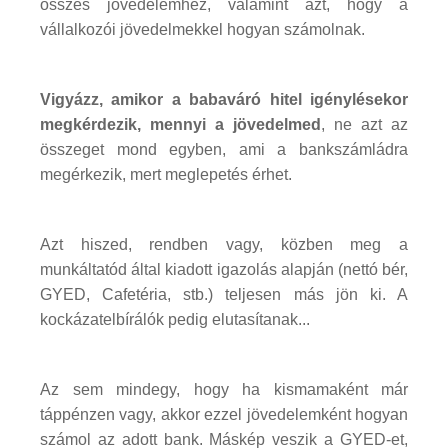
összes jövedelemhez, valamint azt, hogy a
vállalkozói jövedelmekkel hogyan számolnak.
Vigyázz, amikor a babaváró hitel igénylésekor
megkérdezik, mennyi a jövedelmed
, ne azt az
összeget mond egyben, ami a bankszámládra
megérkezik, mert meglepetés érhet.
Azt hiszed, rendben vagy, közben meg a
munkáltatód által kiadott igazolás alapján (nettó bér,
GYED, Cafetéria, stb.) teljesen más jön ki. A
kockázatelbírálók pedig elutasítanak...
Az sem mindegy, hogy ha kismamaként már
táppénzen vagy, akkor ezzel jövedelemként hogyan
számol az adott bank. Máskép veszik a GYED-et,