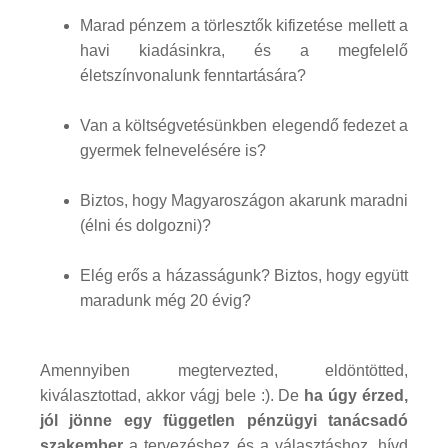
Marad pénzem a törlesztők kifizetése mellett a
havi kiadásinkra, és a megfelelő
életszínvonalunk fenntartására?
Van a költségvetésünkben elegendő fedezet a
gyermek felnevelésére is?
Biztos, hogy Magyaroszágon akarunk maradni
(élni és dolgozni)?
Elég erős a házasságunk? Biztos, hogy együtt
maradunk még 20 évig?
Amennyiben megtervezted, eldöntötted,
kiválasztottad, akkor vágj bele :). De
ha úgy érzed,
jól jönne egy független pénzügyi tanácsadó
szakember
a tervezéshez és a választáshoz, hívd