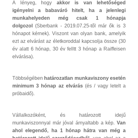
A lényeg, hogy
akkor is van lehetőséged
igényelni a babaváró hitelt, ha a jelenlegi
munkahelyeden még csak 1 hónapja
dolgozol
(Sberbank - 2019.07.25-től már ők is 3
hónapot kérnek). Viszont van olyan bank, amelyik
ezt az elvárást az életkoroddal kapcsolja össze (30
év alatt 6 hónap, 30 év felltt 3 hónap a Raiffeisen
elvárása).
Többségében
határozatlan munkaviszony esetén
minimum 3 hónap az elvárás
(és / vagy letelt a
próbaidő).
Vállalkozóként, és határozott idejű
munkaviszonnyal már jóval árnyaltabb a kép.
Van
ahol elegendő, ha 1 hónap hátra van még a