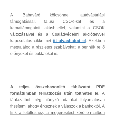
A Babaváró kölcsönnel, autóvásárlási
támogatással, falusi CSOK-kal és a
kamattámogatott lakáshitellel, valamint a CSOK
változásaival és a Családvédelmi akciótervvel
kapcsolatos cikkeimet
itt olvashatod el
. Ezekben
megtalálod a részletes szabályokat, a bennük rejlő
előnyöket és buktatókat is.
A teljes összehasonlító táblázatot PDF
formátumban feliratkozás után töltheted le.
A
táblázatból még hiányzó adatokat folyamatosan
frissítem, ahogy érkeznek a válaszok a bankoktól.
A
link a letöltéshez, a megerősítést kérő e-mailben