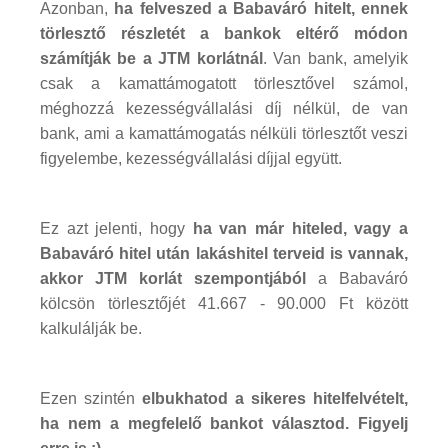
Azonban,
ha felveszed a Babaváró hitelt, ennek
törlesztő részletét a bankok eltérő módon
számítják be a JTM korlátnál
. Van bank, amelyik
csak a kamattámogatott törlesztővel számol,
méghozzá kezességvállalási díj nélkül, de van
bank, ami a kamattámogatás nélküli törlesztőt veszi
figyelembe, kezességvállalási díjjal együtt.
Ez azt jelenti, hogy
ha van már hiteled, vagy a
Babaváró hitel után lakáshitel terveid is vannak,
akkor JTM korlát szempontjából
a Babaváró
kölcsön törlesztőjét 41.667 - 90.000 Ft között
kalkulálják be.
Ezen szintén
elbukhatod a sikeres hitelfelvételt,
ha nem a megfelelő bankot választod. Figyelj