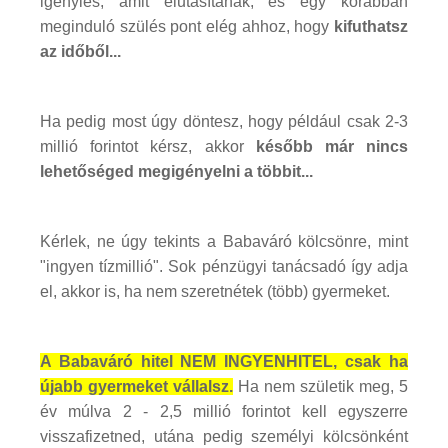
igénylés, amit elutasítanak, és egy korábban
meginduló szülés pont elég ahhoz, hogy
kifuthatsz
az időből...
Ha pedig most úgy döntesz, hogy például csak 2-3
millió forintot kérsz, akkor
később már nincs
lehetőséged megigényelni a többit...
Kérlek, ne úgy tekints a Babaváró kölcsönre, mint
"ingyen tízmillió". Sok pénzügyi tanácsadó így adja
el, akkor is, ha nem szeretnétek (több) gyermeket.
A Babaváró hitel NEM INGYENHITEL, csak ha
újabb gyermeket vállalsz.
Ha nem születik meg, 5
év múlva 2 - 2,5 millió forintot kell egyszerre
visszafizetned, utána pedig személyi kölcsönként