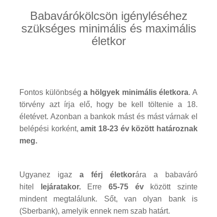
Babavárókölcsön igényléséhez
szükséges minimális és maximális
életkor
Fontos különbség
a hölgyek minimális életkora
. A
törvény azt írja elő, hogy be kell töltenie a 18.
életévet. Azonban a bankok mást és mást várnak el
belépési korként,
amit 18-23 év között határoznak
meg.
Ugyanez igaz
a férj életkor
ára a babaváró
hitel
lejáratakor.
Erre
65-75 év
között szinte
mindent megtalálunk. Sőt, van olyan bank is
(Sberbank), amelyik ennek nem szab határt.