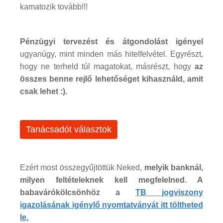
kamatozik tovább!!!
Pénzügyi tervezést és átgondolást igényel
ugyanúgy, mint minden más hitelfelvétel. Egyrészt,
hogy ne terheld túl magatokat, másrészt, hogy
az
összes benne rejlő lehetőséget kihasználd, amit
csak lehet :).
Tanácsadót választok
Ezért most összegyűjtöttük Neked,
melyik banknál,
milyen feltételeknek kell megfelelned. A
babavárókölcsönhöz a
TB jogviszony
igazolásának igénylő nyomtatványát itt töltheted
le.