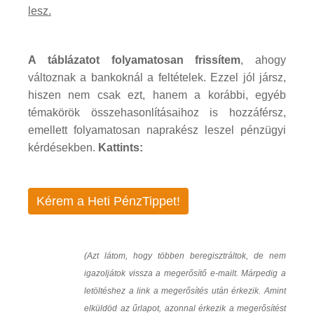
lesz.
A táblázatot folyamatosan frissítem
, ahogy
változnak a bankoknál a feltételek. Ezzel jól jársz,
hiszen nem csak ezt, hanem a korábbi, egyéb
témakörök összehasonlításaihoz is hozzáférsz,
emellett folyamatosan naprakész leszel pénzügyi
kérdésekben.
Kattints:
Kérem a Heti PénzTippet!
(Azt látom, hogy többen beregisztráltok, de nem
igazoljátok vissza a megerősítő e-mailt. Márpedig a
letöltéshez a link a megerősítés után érkezik. Amint
elküldöd az űrlapot, azonnal érkezik a megerősítést