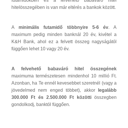
futamidőkben és a felvehető babaváró hitel
hitelösszegében is van már eltérés a bankok között.
A
minimális futamidő többnyire 5-6 év
. A
maximum pedig minden banknál 20 év, kivétel a
K&H Bank, ahol ez a felvett összeg nagyságától
függően lehet 10 vagy 20 év.
A felvehető babaváró hitel összegének
maximuma természetesen mindenhol 10 millió Ft.
Azonban, ha Te ennél kevesebbet szeretnél (vagy a
jövedelmed nem enged többet), akkor
legalább
300.000 Ft és 2.500.000 Ft közötti
összegben
gondolkodj, banktól függően.