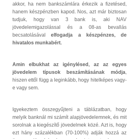
akkor, ha nem bankszámlára érkezik a fizetésed,
hanem készpénzben kapod. Nos, azt már biztosan
tudjuk, hogy van 3 bank is, aki NAV
jövedelemigazolással és a 08-as bevallás
becsatolásával
elfogadja a készpénzes, de
hivatalos munkabért.
Amin elbukhat az igénylésed, az az egyes
jövedelem típusok beszámításának módja
,
hiszen ettől függ a leginkább, hogy hitelképes vagy-
e vagy sem.
Igyekeztem összegyűjteni a táblázatban, hogy
melyik banknál mi számít alapjövedelemnek, és mit
sorolnak a kiegészítő jövedelmek közé. Azt is, hogy
ezt hány százalékban (70-100%) adják hozzá az