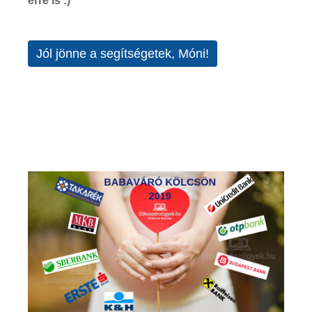
erre is :)
Jól jönne a segítségetek, Móni!