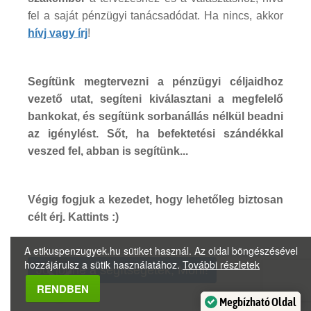
fel a saját pénzügyi tanácsadódat. Ha nincs, akkor
hívj vagy írj
!
Segítünk megtervezni a pénzügyi céljaidhoz
vezető utat, segíteni kiválasztani a megfelelő
bankokat, és segítünk sorbanállás nélkül beadni
az igénylést. Sőt, ha befektetési szándékkal
veszed fel, abban is segítünk...
Végig fogjuk a kezedet, hogy lehetőleg biztosan
célt érj. Kattints :)
A etikuspenzugyek.hu sütiket használ. Az oldal böngészésével
hozzájárulsz a sütik használatához.
További részletek
Jól jönne a segítségetek, Móni!
RENDBEN
Megbízható Oldal