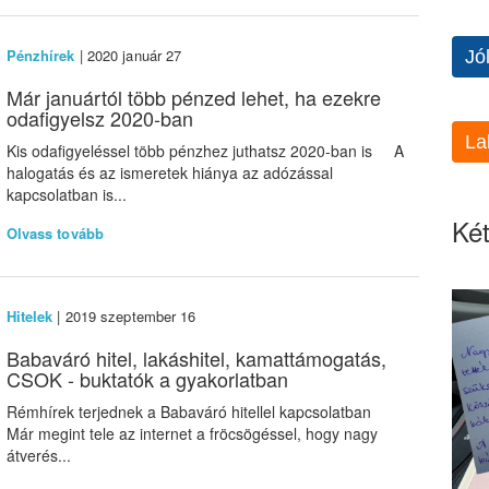
Pénzhírek
| 2020 január 27
Jó
Már januártól több pénzed lehet, ha ezekre
odafigyelsz 2020-ban
La
Kis odafigyeléssel több pénzhez juthatsz 2020-ban is A
halogatás és az ismeretek hiánya az adózással
kapcsolatban is...
Két
Olvass tovább
Hitelek
| 2019 szeptember 16
Babaváró hitel, lakáshitel, kamattámogatás,
CSOK - buktatók a gyakorlatban
Rémhírek terjednek a Babaváró hitellel kapcsolatban
Már megint tele az internet a fröcsögéssel, hogy nagy
átverés...