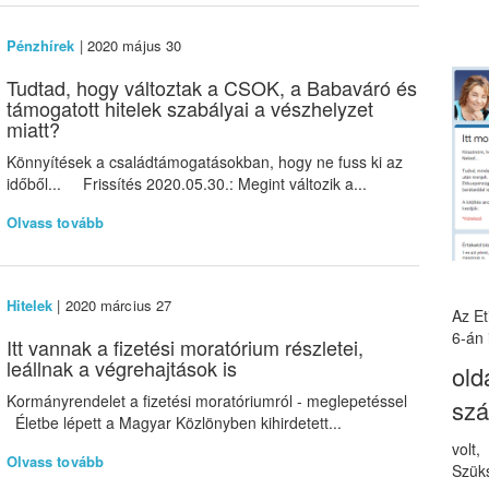
Pénzhírek
| 2020 május 30
Tudtad, hogy változtak a CSOK, a Babaváró és
támogatott hitelek szabályai a vészhelyzet
miatt?
Könnyítések a családtámogatásokban, hogy ne fuss ki az
időből... Frissítés 2020.05.30.: Megint változik a...
Olvass tovább
Hitelek
| 2020 március 27
Az E
6-án 
Itt vannak a fizetési moratórium részletei,
leállnak a végrehajtások is
old
Kormányrendelet a fizetési moratóriumról - meglepetéssel
sz
Életbe lépett a Magyar Közlönyben kihirdetett...
volt
Olvass tovább
Szüks