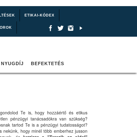
LTÉSEK
ETIKAI-KÓDEX
TOROK
NYUGDÍJ
BEFEKTETÉS
gondolod Te is, hogy hozzáértő és etikus
etlen pénzügyi tanácsadókra van szükség?
osnak tartod Te is a pénzügyi tudatosságot?
ts nekünk, hogy minél több emberhez jusson