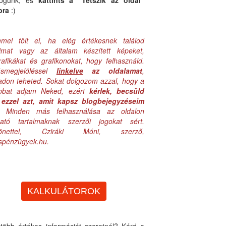
logunk, és
kattints a "Tetszik az oldal"
bra
:)
mel tölt el, ha elég értékesnek találod
aimat vagy az általam készített képeket,
rafikákat és grafikonokat, hogy felhasználd.
ásmegjelöléssel
linkelve
az oldalamat
,
adon teheted. Sokat dolgozom azzal, hogy a
obbat adjam Neked, ezért
kérlek, becsüld
ezzel azt, amit kapsz blogbejegyzéseim
. Minden más felhasználása az oldalon
lható tartalmaknak szerzői jogokat sért.
zönettel, Cziráki Móni, szerző,
uspénzügyek.hu.
KALKULÁTOROK