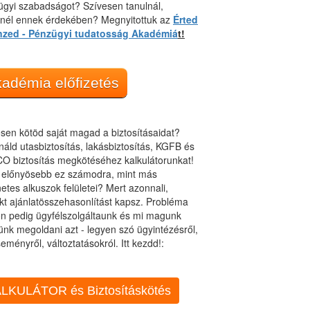
gyi szabadságot? Szívesen tanulnál,
dnél ennek érdekében? Megnyitottuk az
Érted
nzed - Pénzügyi tudatosság Akadémiá
t!
adémia előfizetés
sen kötöd saját magad a biztosításaidat?
áld utasbiztosítás, lakásbiztosítás, KGFB és
O biztosítás megkötéséhez kalkulátorunkat!
t előnyösebb ez számodra, mint más
netes alkuszok felületei? Mert azonnali,
kt ajánlatösszehasonlítást kapsz. Probléma
n pedig ügyfélszolgáltaunk és mi magunk
ünk megoldani azt - legyen szó ügyintézésről,
eményről, változtatásokról. Itt kezdd!:
LKULÁTOR és Biztosításkötés