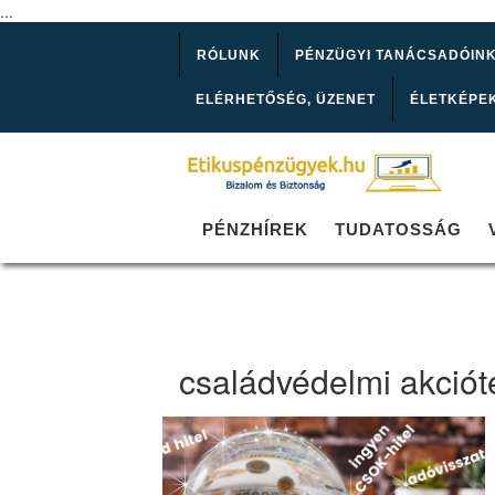
...
RÓLUNK
PÉNZÜGYI TANÁCSADÓIN
ELÉRHETŐSÉG, ÜZENET
ÉLETKÉPE
PÉNZHÍREK
TUDATOSSÁG
családvédelmi akciót