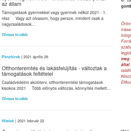
el b
az állam
gom
Támogatások gyermekkel vagy gyermek nélkül 2021 - 1.
rész Vagy azt olvasom, hogy persze, mindent csak a
Öröm
nagycsaládosok...
írás
Olvass tovább
infog
Forr
szab
legj
Pénzhírek
| 2021 április 26
meg 
által
Otthonteremtés és lakásfelújítás - változtak a
talá
támogatások feltételei
Kös
Etik
Családvédelmi akcióterv, otthonteremtési támogatások
kisokos 2021 Több előnyös változás, könnyítés mellett...
Olvass tovább
Hitelek
| 2021 február 22