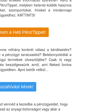
több értékes információt szeretnél? Kérd a
 PénzTippet, melyben hetente küldök hasznos
teket, szempontokat, híreket a mindennapi
ügyeidhez. KATTINTS!
rem a Heti PénzTippet!
jönne néhány konkrét válasz a kérdéseidre?
nt a pénzügyi tanácsadód? Belebonyolódtál a
ügyi termékek útvesztőjébe? Csak írj vagy
, és beszélgessünk arról, ami Neked fontos
gyeidben. Apró betűk nélkül...
sszahívást kérek!
d vennéd a kezedbe a pénzügyeidet, hogy
esd az anyagi biztonságot vagy akár a