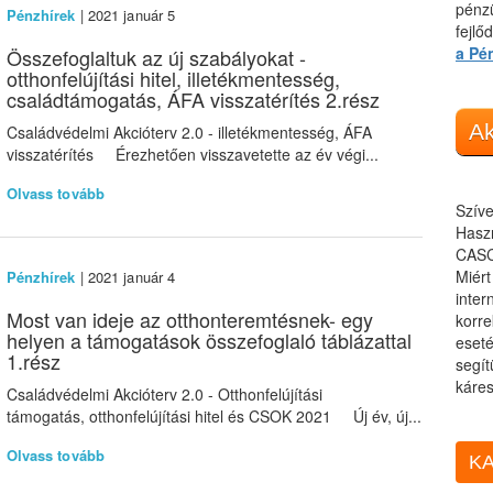
pénzü
Pénzhírek
| 2021 január 5
fejlő
a Pé
Összefoglaltuk az új szabályokat -
otthonfelújítási hitel, illetékmentesség,
családtámogatás, ÁFA visszatérítés 2.rész
Ak
Családvédelmi Akcióterv 2.0 - illetékmentesség, ÁFA
visszatérítés Érezhetően visszavetette az év végi...
Olvass tovább
Szíve
Haszn
CASC
Miér
Pénzhírek
| 2021 január 4
inter
Most van ideje az otthonteremtésnek- egy
korre
helyen a támogatások összefoglaló táblázattal
eseté
1.rész
segít
káres
Családvédelmi Akcióterv 2.0 - Otthonfelújítási
támogatás, otthonfelújítási hitel és CSOK 2021 Új év, új...
Olvass tovább
KA