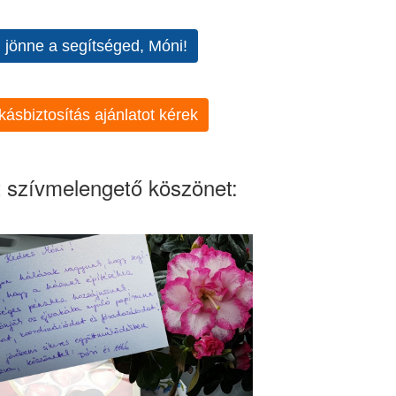
l jönne a segítséged, Móni!
kásbiztosítás ajánlatot kérek
 szívmelengető köszönet: