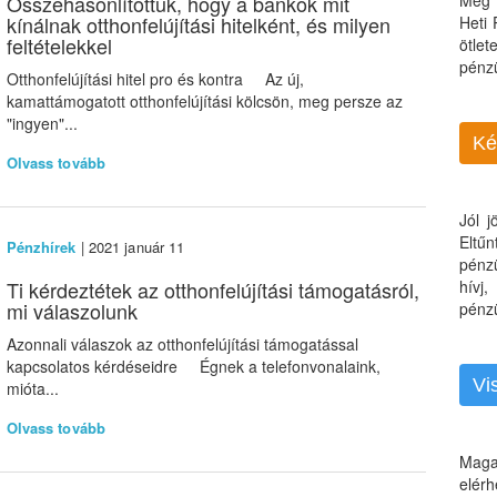
Összehasonlítottuk, hogy a bankok mit
Még 
kínálnak otthonfelújítási hitelként, és milyen
Heti
feltételekkel
ötle
pénz
Otthonfelújítási hitel pro és kontra Az új,
kamattámogatott otthonfelújítási kölcsön, meg persze az
"ingyen"...
Ké
Olvass tovább
Jól 
Eltű
Pénzhírek
| 2021 január 11
pénz
Ti kérdeztétek az otthonfelújítási támogatásról,
hívj
mi válaszolunk
pénzü
Azonnali válaszok az otthonfelújítási támogatással
kapcsolatos kérdéseidre Égnek a telefonvonalaink,
Vi
mióta...
Olvass tovább
Maga
elérh