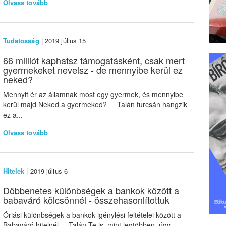
Olvass tovább
Tudatosság
| 2019 július 15
66 milliót kaphatsz támogatásként, csak mert
gyermekeket nevelsz - de mennyibe kerül ez
neked?
Mennyit ér az államnak most egy gyermek, és mennyibe
kerül majd Neked a gyermeked? Talán furcsán hangzik
ez a...
Olvass tovább
Hitelek
| 2019 július 6
Döbbenetes különbségek a bankok között a
babaváró kölcsönnél - összehasonlítottuk
Óriási különbségek a bankok igénylési feltételei között a
Babaváró hitelnél Talán Te is, mint legtöbben, úgy...