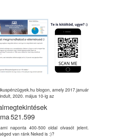
tikuspénzügyek.hu blogon, amely 2017.január
indult, 2020. május 10-ig az
almegtekintések
áma
521.599
, ami naponta 400-500 oldal olvasót jelent.
éged van ránk Neked is :)?