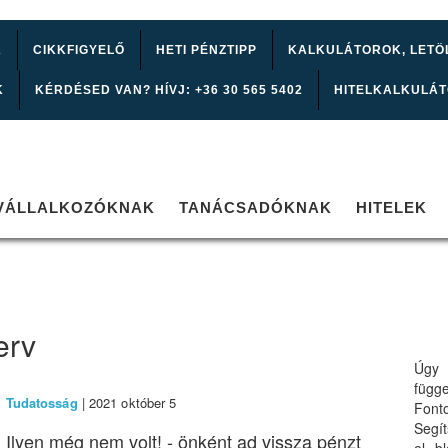
K
CIKKFIGYELŐ
HETI PÉNZTIPP
KALKULÁTOROK, LETÖ
K
KÉRDÉSED VAN? HÍVJ: +36 30 565 5402
HITELKALKULÁ
VÁLLALKOZÓKNAK
TANÁCSADÓKNAK
HITELEK
erv
Úgy 
függ
Tudatosság
| 2021 október 5
Font
Segí
Ilyen még nem volt! - önként ad vissza pénzt