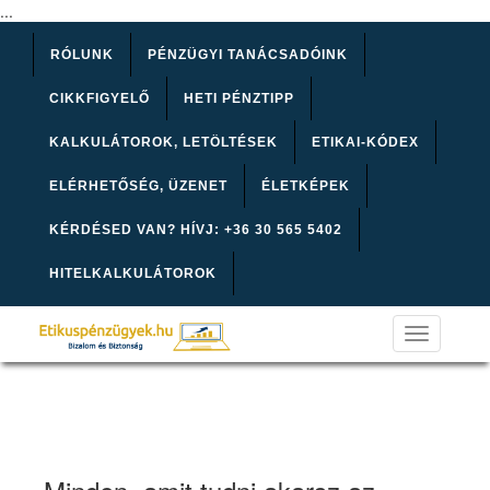
...
RÓLUNK
PÉNZÜGYI TANÁCSADÓINK
CIKKFIGYELŐ
HETI PÉNZTIPP
KALKULÁTOROK, LETÖLTÉSEK
ETIKAI-KÓDEX
ELÉRHETŐSÉG, ÜZENET
ÉLETKÉPEK
KÉRDÉSED VAN? HÍVJ: +36 30 565 5402
HITELKALKULÁTOROK
Toggle
navigation