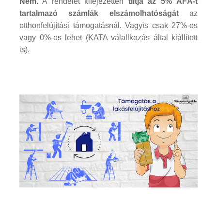
Nem
. A rendelet kifejezetten
tiltja az 5% ÁFÁ-t
tartalmazó számlák elszámolhatóságát
az
otthonfelújítási támogatásnál. Vagyis csak 27%-os
vagy 0%-os lehet (KATA válallkozás által kiállított
is).