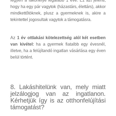
legyen a lakóhelye legalább 1 éve. Ez azt jelenti,
hogy ha egy pár vagytok (házastárs, élettárs), akkor
mindkettőtöknek, plusz a gyermeknek is, akire a
tekintettel jogosultak vagytok a támogatásra.
Az
1 év ottlakási kötelezettség alól két esetben
van kivétel:
ha a gyermek fiatalbb egy évesnél,
illetve, ha a felújítandó ingatlan vásárlása egy éven
belül történt.
8. Lakáshitelünk van, mely miatt
jelzálogjog van az ingatlanon.
Kérhetjük így is az otthonfelújítási
támogatást?