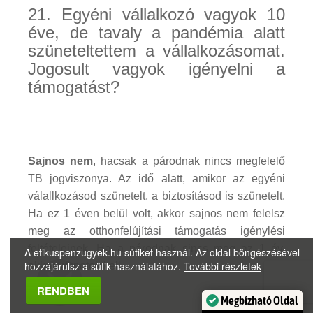
21. Egyéni vállalkozó vagyok 10
éve, de tavaly a pandémia alatt
szüneteltettem a vállalkozásomat.
Jogosult vagyok igényelni a
támogatást?
Sajnos nem
, hacsak a párodnak nincs megfelelő
TB jogviszonya. Az idő alatt, amikor az egyéni
válallkozásod szünetelt, a biztosításod is szünetelt.
Ha ez 1 éven belül volt, akkor sajnos nem felelsz
meg az otthonfelújítási támogatás igénylési
feltételeinek. Ha a párodnak sincs meg az 1 év,
A etikuspenzugyek.hu sütiket használ. Az oldal böngészésével
hozzájárulsz a sütik használatához.
További részletek
akkor várnotok kell...
Megbízható Oldal
RENDBEN
Igazolta:
Trustindex