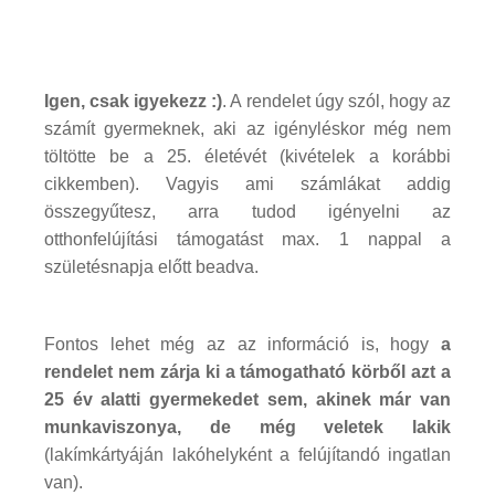
Igen, csak igyekezz :)
. A rendelet úgy szól, hogy az
számít gyermeknek, aki az igényléskor még nem
töltötte be a 25. életévét (kivételek a korábbi
cikkemben). Vagyis ami számlákat addig
összegyűtesz, arra tudod igényelni az
otthonfelújítási támogatást max. 1 nappal a
születésnapja előtt beadva.
Fontos lehet még az az információ is, hogy
a
rendelet nem zárja ki a támogatható körből azt a
25 év alatti gyermekedet sem, akinek már van
munkaviszonya, de még veletek lakik
(lakímkártyáján lakóhelyként a felújítandó ingatlan
van).