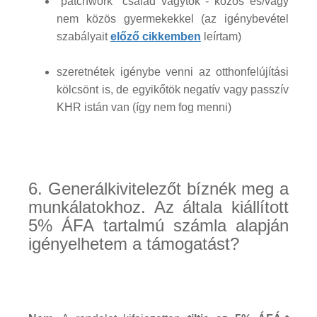
"patchwork" család vagytok - közös és/vagy
nem közös gyermekekkel (az igénybevétel
szabályait
előző cikkemben
leírtam)
szeretnétek igénybe venni az otthonfelújítási
kölcsönt is, de egyikőtök negatív vagy passzív
KHR istán van (így nem fog menni)
6. Generálkivitelezőt bíznék meg a
munkálatokhoz. Az általa kiállított
5% ÁFA tartalmú számla alapján
igényelhetem a támogatást?