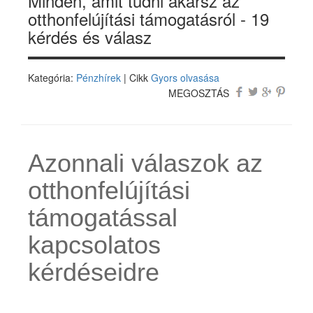
Minden, amit tudni akarsz az
otthonfelújítási támogatásról - 19
kérdés és válasz
Kategória:
Pénzhírek
| Cikk
Gyors olvasása
MEGOSZTÁS
Azonnali válaszok az
otthonfelújítási
támogatással
kapcsolatos
kérdéseidre