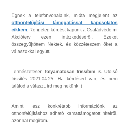
Égnek a telefonvonalaink, mióta megjelent az
otthonfelújítási támogatással kapcsolatos
cikkem
. Rengeteg kérdést kapunk a Családvédelmi
Akcióterv ezen intézkedéséről. Ezeket
összegyűjtöttem Nektek, és közzéteszem őket a
válaszokkal együtt.
Természetesen
folyamatosan frissítem
is. Utolsó
frissítés 2021.04.25. Ha kérdésed van, és nem
találod a választ, írd meg nekünk :)
Amint lesz konkrétabb információnk az
otthonfelújításhoz adható kamattámogatott hitelről,
azonnal megírom.