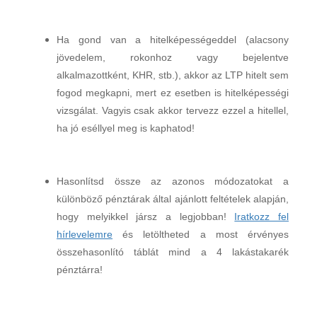
Ha gond van a hitelképességeddel (alacsony
jövedelem, rokonhoz vagy bejelentve
alkalmazottként, KHR, stb.), akkor az LTP hitelt sem
fogod megkapni, mert ez esetben is hitelképességi
vizsgálat. Vagyis csak akkor tervezz ezzel a hitellel,
ha jó eséllyel meg is kaphatod!
Hasonlítsd össze az azonos módozatokat a
különböző pénztárak által ajánlott feltételek alapján,
hogy melyikkel jársz a legjobban!
Iratkozz fel
hírlevelemre
és letöltheted a most érvényes
összehasonlító táblát mind a 4 lakástakarék
pénztárra!