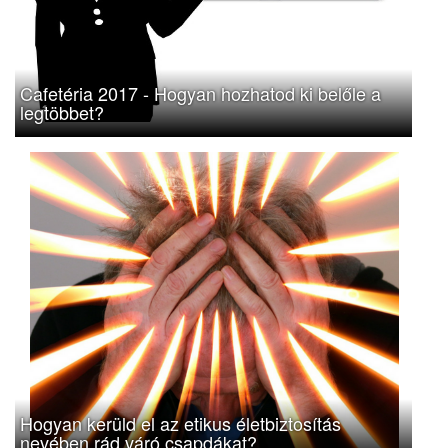
Cafetéria 2017 - Hogyan hozhatod ki belőle a
legtöbbet?
Hogyan kerüld el az etikus életbiztosítás
nevében rád váró csapdákat?