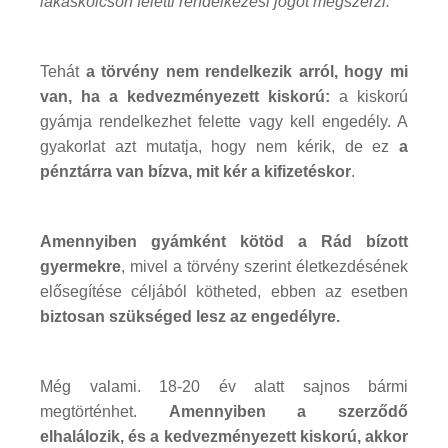
lakáskölcsön feletti rendelkezési jogot megszerzi."
Tehát
a törvény nem rendelkezik arról, hogy mi
van, ha a kedvezményezett kiskorú:
a kiskorú
gyámja rendelkezhet felette vagy kell engedély. A
gyakorlat azt mutatja, hogy nem kérik, de ez
a
pénztárra van bízva, mit kér a kifizetéskor
.
Amennyiben gyámként kötöd a Rád bízott
gyermekre
, mivel a törvény szerint életkezdésének
elősegítése céljából kötheted, ebben az esetben
biztosan szükséged lesz az engedélyre.
Még valami. 18-20 év alatt sajnos bármi
megtörténhet.
Amennyiben a szerződő
elhalálozik, és a kedvezményezett kiskorú, akkor