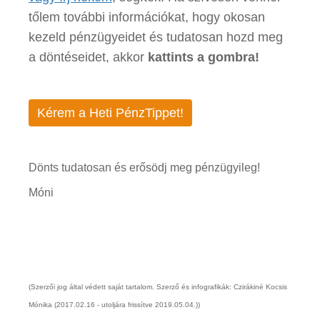
tőlem további információkat, hogy okosan
kezeld pénzügyeidet és tudatosan hozd meg
a döntéseidet, akkor
kattints a gombra!
Kérem a Heti PénzTippet!
Dönts tudatosan és erősödj meg pénzügyileg!
Móni
(Szerzői jog által védett saját tartalom. Szerző és infografikák: Czirákiné Kocsis
Mónika (2017.02.16 - utoljára frissítve 2019.05.04.))