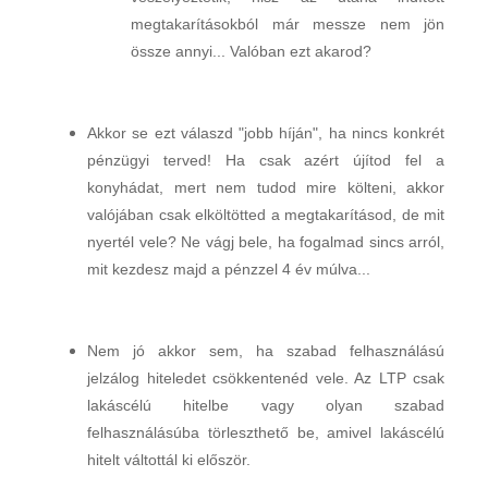
megtakarításokból már messze nem jön
össze annyi... Valóban ezt akarod?
Akkor se ezt válaszd "jobb híján", ha nincs konkrét
pénzügyi terved! Ha csak azért újítod fel a
konyhádat, mert nem tudod mire költeni, akkor
valójában csak elköltötted a megtakarításod, de mit
nyertél vele? Ne vágj bele, ha fogalmad sincs arról,
mit kezdesz majd a pénzzel 4 év múlva...
Nem jó akkor sem, ha szabad felhasználású
jelzálog hiteledet csökkentenéd vele. Az LTP csak
lakáscélú hitelbe vagy olyan szabad
felhasználásúba törleszthető be, amivel lakáscélú
hitelt váltottál ki először.