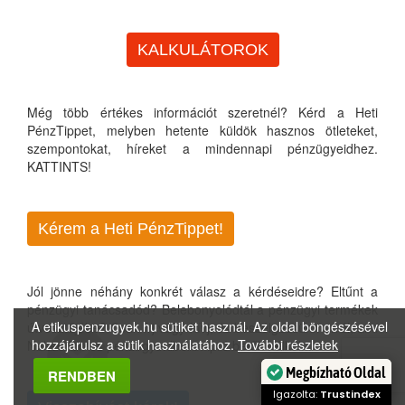
KALKULÁTOROK
Még több értékes információt szeretnél? Kérd a Heti
PénzTippet, melyben hetente küldök hasznos ötleteket,
szempontokat, híreket a mindennapi pénzügyeidhez.
KATTINTS!
Kérem a Heti PénzTippet!
Jól jönne néhány konkrét válasz a kérdéseidre? Eltűnt a
pénzügyi tanácsadód? Belebonyolódtál a pénzügyi termékek
A etikuspenzugyek.hu sütiket használ. Az oldal böngészésével
útvesztőjébe? Csak írj vagy hívj, és beszélgessünk arról, ami
hozzájárulsz a sütik használatához.
További részletek
Neked fontos pénzügyeidben. Apró betűk nélkül...
Megbízható Oldal
RENDBEN
Igazolta:
Trustindex