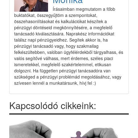
Írásaimban megmutatom a főbb
buktatókat, összegyűjtöm a szempontokat,
összehasonlításokat és kalkulációkat készítek a
pénzügyi döntéseid megkönnyítésére, a megfelelő
tanácsadó kiválasztására. Naprakész információkat
találsz napi pénzügyeidhez. Segítek akkor is, ha
pénzügyi tanácsadó vagy, hogy szakmailag
felkészültebben, valóban ügyfélérdekből tárgyalhass, és
valós segítővé válhass, mert érdemes, széles piaci
ismeretekkel, megfelelő szakértelemmel, etikusan
dolgozni. Ha független pénzügyi tanácsadóra van
szükséged a pénzügyi problémád megoldásához, vagy
szívesen lennél a munkatársunk, hívj fel :)
Kapcsolódó cikkeink: