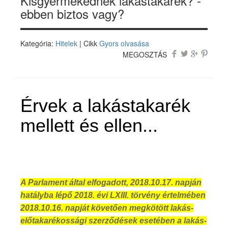
Kisgyermekednek lakástakarék? -
ebben biztos vagy?
Kategória:
Hitelek
| Cikk
Gyors olvasása
MEGOSZTÁS
Érvek a lakástakarék
mellett és ellen...
A Parlament által elfogadott, 2018.10.17. napján
hatályba lépő 2018. évi LXIII. törvény értelmében
2018.10.16. napját követően megkötött lakás-
előtakarékossági szerződések esetében a lakás-