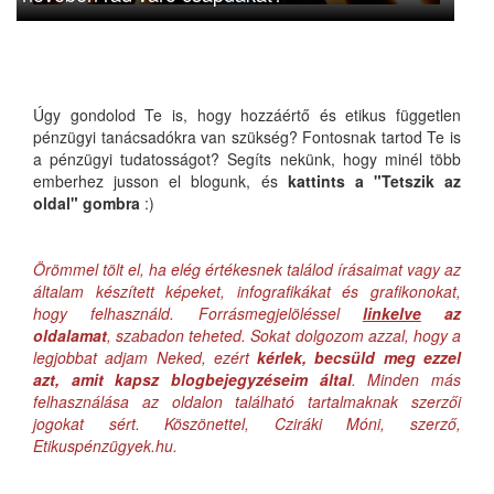
Úgy gondolod Te is, hogy hozzáértő és etikus független
pénzügyi tanácsadókra van szükség? Fontosnak tartod Te is
a pénzügyi tudatosságot? Segíts nekünk, hogy minél több
emberhez jusson el blogunk, és
kattints a "Tetszik az
oldal" gombra
:)
Örömmel tölt el, ha elég értékesnek találod írásaimat vagy az
általam készített képeket, infografikákat és grafikonokat,
hogy felhasználd. Forrásmegjelöléssel
linkelve
az
oldalamat
, szabadon teheted. Sokat dolgozom azzal, hogy a
legjobbat adjam Neked, ezért
kérlek, becsüld meg ezzel
azt, amit kapsz blogbejegyzéseim által
. Minden más
felhasználása az oldalon található tartalmaknak szerzői
jogokat sért. Köszönettel, Cziráki Móni, szerző,
Etikuspénzügyek.hu.