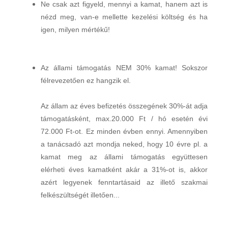
Ne csak azt figyeld, mennyi a kamat, hanem azt is
nézd meg, van-e mellette kezelési költség és ha
igen, milyen mértékű!
Az állami támogatás NEM 30% kamat! Sokszor
félrevezetően ez hangzik el.
Az állam az éves befizetés összegének 30%-át adja
támogatásként, max.20.000 Ft / hó esetén évi
72.000 Ft-ot. Ez minden évben ennyi. Amennyiben
a tanácsadó azt mondja neked, hogy 10 évre pl. a
kamat meg az állami támogatás együttesen
elérheti éves kamatként akár a 31%-ot is, akkor
azért legyenek fenntartásaid az illető szakmai
felkészültségét illetően...