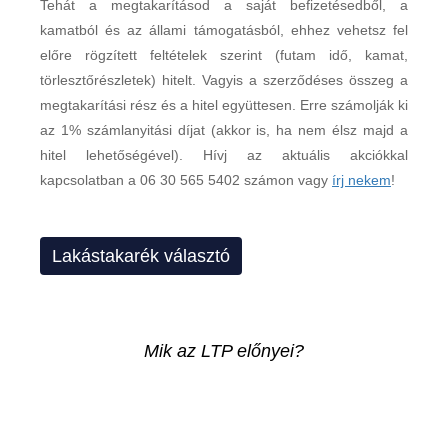
Tehát a megtakarításod a saját befizetésedből, a
kamatból és az állami támogatásból, ehhez vehetsz fel
előre rögzített feltételek szerint (futam idő, kamat,
törlesztőrészletek) hitelt. Vagyis a szerződéses összeg a
megtakarítási rész és a hitel együttesen. Erre számolják ki
az 1% számlanyitási díjat (akkor is, ha nem élsz majd a
hitel lehetőségével). Hívj az aktuális akciókkal
kapcsolatban a 06 30 565 5402 számon vagy
írj nekem
!
Lakástakarék választó
Mik az LTP előnyei?