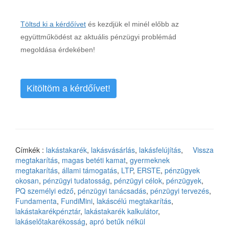
Töltsd ki a kérdőívet
és kezdjük el minél előbb az
együttműködést az aktuális pénzügyi problémád
megoldása érdekében!
Kitöltöm a kérdőívet!
Címkék :
lakástakarék
,
lakásvásárlás
,
lakásfelújítás
,
Vissza
megtakarítás
,
magas betéti kamat
,
gyermeknek
megtakarítás
,
állami támogatás
,
LTP
,
ERSTE
,
pénzügyek
okosan
,
pénzügyi tudatosság
,
pénzügyi célok
,
pénzügyek
,
PQ személyi edző
,
pénzügyi tanácsadás
,
pénzügyi tervezés
,
Fundamenta
,
FundiMini
,
lakáscélú megtakarítás
,
lakástakarékpénztár
,
lakástakarék kalkulátor
,
lakáselőtakarékosság
,
apró betűk nélkül