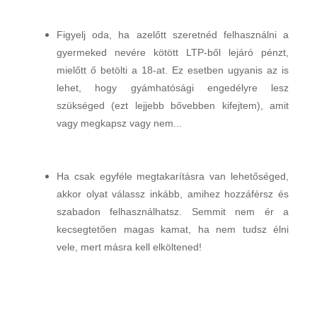
Figyelj oda, ha azelőtt szeretnéd felhasználni a
gyermeked nevére kötött LTP-ből lejáró pénzt,
mielőtt ő betölti a 18-at. Ez esetben ugyanis az is
lehet, hogy gyámhatósági engedélyre lesz
szükséged (ezt lejjebb bővebben kifejtem), amit
vagy megkapsz vagy nem...
Ha csak egyféle megtakarításra van lehetőséged,
akkor olyat válassz inkább, amihez hozzáférsz és
szabadon felhasználhatsz. Semmit nem ér a
kecsegtetően magas kamat, ha nem tudsz élni
vele, mert másra kell elköltened!