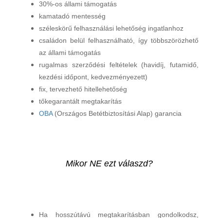
30%-os állami támogatás
kamatadó mentesség
széleskörű felhasználási lehetőség ingatlanhoz
családon belül felhasználható, így többszörözhető
az állami támogatás
rugalmas szerződési feltételek (havidíj, futamidő,
kezdési időpont, kedvezményezett)
fix, tervezhető hitellehetőség
tőkegarantált megtakarítás
OBA
(Országos Betétbiztosítási Alap) garancia
Mikor NE ezt válaszd?
Ha hosszútávú megtakarításban gondolkodsz,