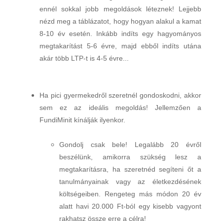
ennél sokkal jobb megoldások léteznek! Lejjebb
nézd meg a táblázatot, hogy hogyan alakul a kamat
8-10 év esetén. Inkább indíts egy hagyományos
megtakarítást 5-6 évre, majd ebből indíts utána
akár több LTP-t is 4-5 évre...
Ha pici gyermekedről szeretnél gondoskodni, akkor
sem ez az ideális megoldás! Jellemzően a
FundiMinit kínálják ilyenkor.
Gondolj csak bele! Legalább 20 évről
beszélünk, amikorra szükség lesz a
megtakarításra, ha szeretnéd segíteni őt a
tanulmányainak vagy az életkezdésének
költségeiben. Rengeteg más módon 20 év
alatt havi 20.000 Ft-ból egy kisebb vagyont
rakhatsz össze erre a célra!