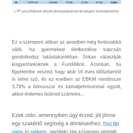
LTP szerződések állami támogatásának tényleges kamattartalma
Ez a szempont abban az aesetben még fontosabbá
válik, ha gyermeked életkezdése kapcsán
gondolkodsz lakástakarékban. Sokan választják
kisgyermeküknek a FundiMinit. Azonban, ha
figyelembe veszed, hogy akár 18 éves időtartamról
is lehet szó, és ez esetben az EBKM mindössze
3,79% a bónusszal és kamatprémiummal együtt,
akkor érdemes leülnöd számolni...
Ezek után, amennyiben úgy érzed, jól jönne
egy szakértő segítség a döntésedhez,
hívj fel
vagy írj nekem
, segítek! Ha szívesen vennél