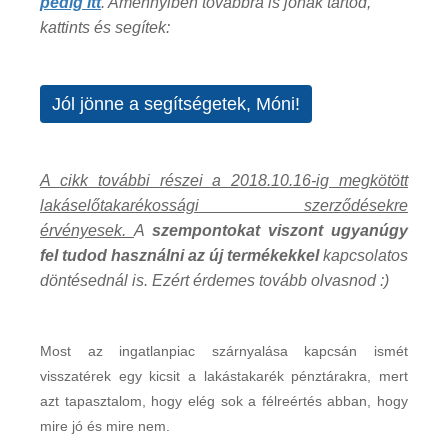
pedig itt
. Amennyiben továbbra is jónak tartod,
kattints és segítek:
Jól jönne a segítségetek, Móni!
A cikk további részei a 2018.10.16-ig megkötött
lakáselőtakarékossági szerződésekre
érvényesek.
A
szempontokat viszont ugyanúgy
fel tudod használni az új termékekkel
kapcsolatos
döntésednál is. Ezért érdemes tovább olvasnod :)
Most az ingatlanpiac szárnyalása kapcsán ismét
visszatérek egy kicsit a lakástakarék pénztárakra, mert
azt tapasztalom, hogy elég sok a félreértés abban, hogy
mire jó és mire nem.