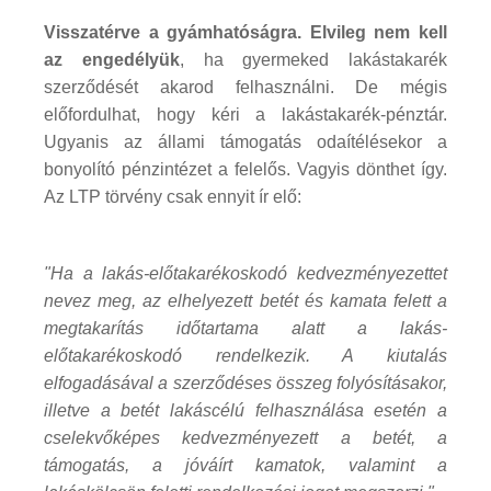
Visszatérve a gyámhatóságra. Elvileg nem kell
az engedélyük
, ha gyermeked lakástakarék
szerződését akarod felhasználni. De mégis
előfordulhat, hogy kéri a lakástakarék-pénztár.
Ugyanis az állami támogatás odaítélésekor a
bonyolító pénzintézet a felelős. Vagyis dönthet így.
Az LTP törvény csak ennyit ír elő:
"Ha a lakás-előtakarékoskodó kedvezményezettet
nevez meg, az elhelyezett betét és kamata felett a
megtakarítás időtartama alatt a lakás-
előtakarékoskodó rendelkezik. A kiutalás
elfogadásával a szerződéses összeg folyósításakor,
illetve a betét lakáscélú felhasználása esetén a
cselekvőképes kedvezményezett a betét, a
támogatás, a jóváírt kamatok, valamint a