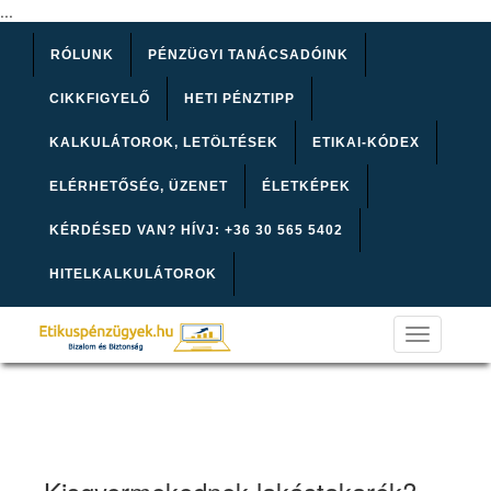
...
RÓLUNK
PÉNZÜGYI TANÁCSADÓINK
CIKKFIGYELŐ
HETI PÉNZTIPP
KALKULÁTOROK, LETÖLTÉSEK
ETIKAI-KÓDEX
ELÉRHETŐSÉG, ÜZENET
ÉLETKÉPEK
KÉRDÉSED VAN? HÍVJ: +36 30 565 5402
HITELKALKULÁTOROK
Toggle
navigation