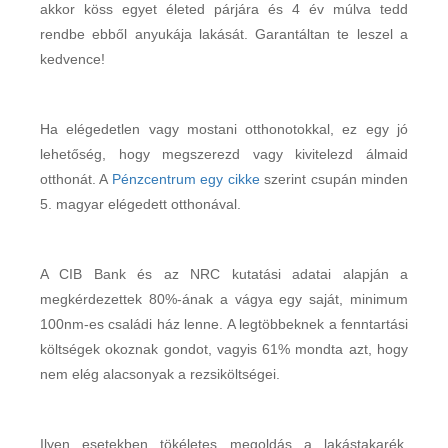
akkor köss egyet életed párjára és 4 év múlva tedd
rendbe ebből anyukája lakását. Garantáltan te leszel a
kedvence!
Ha elégedetlen vagy mostani otthonotokkal, ez egy jó
lehetőség, hogy megszerezd vagy kivitelezd álmaid
otthonát. A
Pénzcentrum egy cikke
szerint csupán minden
5. magyar elégedett otthonával.
A CIB Bank és az NRC kutatási adatai alapján a
megkérdezettek 80%-ának a vágya egy saját, minimum
100nm-es családi ház lenne. A legtöbbeknek a fenntartási
költségek okoznak gondot, vagyis 61% mondta azt, hogy
nem elég alacsonyak a rezsiköltségei.
Ilyen esetekben tökéletes megoldás a lakástakarék.