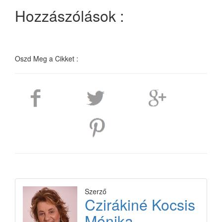
Hozzászólások :
Oszd Meg a Cikket :
Szerző
Czirákiné Kocsis
Mónika