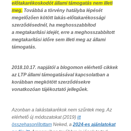
előtakarékoskodót állami támogatás nem illeti
meg.
Továbbá a törvény hatályba lépését
megelőzően kötött lakás-előtakarékossági
szerződésednél, ha meghosszabbítod
a megtakarítási idejét, erre a meghosszabbított
megtakarítási időre sem illeti meg az állami
támogatás.
2018.10.17. napjától a blogomon elérhető cikkek
az LTP állami támogatásával kapcsolatban a
korábban megkötött szerződésekre
vonatkozóan tájékoztató jellegűek.
Azonban a lakástakarékok nem szűntek meg. Az
elérhető új módozatokat (2019)
itt
összehasonlítottam
Neked, a
2024-es ajánlatokat