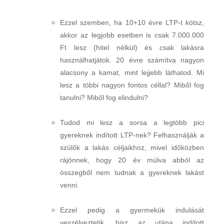
Ezzel szemben, ha 10+10 évre LTP-t kötsz,
akkor az legjobb esetben is csak 7.000.000
Ft lesz (hitel nélkül) és csak lakásra
használhatjátok. 20 évre számítva nagyon
alacsony a kamat, mint lejjebb láthatod. Mi
lesz a többi nagyon fontos céllal? Miből fog
tanulni? Miből fog elindulni?
Tudod mi lesz a sorsa a legtöbb pici
gyereknek indított LTP-nek? Felhasználják a
szülők a lakás céljaikhoz, mivel időközben
rájönnek, hogy 20 év múlva abból az
összegből nem tudnak a gyereknek lakást
venni.
Ezzel pedig a gyermekük indulását
veszélyeztetik, hisz az utána indított