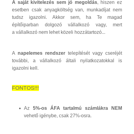
A saját kivitelezés sem jó megoldás
, hiszen ez
esetben csak anyagköltség van, munkadíjat nem
tudsz igazolni. Akkor sem, ha Te magad
építőiparban dolgozó vállalkozó vagy, mert
a vállalkozó nem lehet közeli hozzátartozó...
A
napelemes rendszer
telepítését vagy cseréjét
további, a vállalkozó általi nyilatkozatokkal is
igazolni kell.
FONTOS!!!
Az
5%-os ÁFA tartalmú számlákra NEM
vehető igénybe, csak 27%-osra.