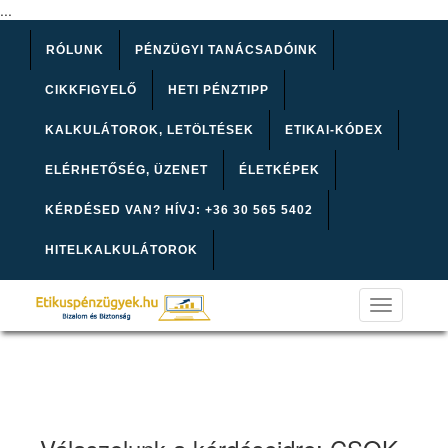
...
RÓLUNK
PÉNZÜGYI TANÁCSADÓINK
CIKKFIGYELŐ
HETI PÉNZTIPP
KALKULÁTOROK, LETÖLTÉSEK
ETIKAI-KÓDEX
ELÉRHETŐSÉG, ÜZENET
ÉLETKÉPEK
KÉRDÉSED VAN? HÍVJ: +36 30 565 5402
HITELKALKULÁTOROK
Toggle
navigation