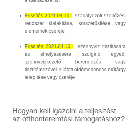
alkalmazását is.
Frissítés 2021.04.16.:
szabályozott szellőzési
rendszer kialakítása, korszerűsítése vagy
elemeinek cseréje
Frissítés 2021.04.16.:
szennyvíz tisztítására
és elhelyezésére szolgáló egyedi
szennyvízkezelő berendezés vagy
tisztítómezővel ellátott oldómedencés műtárgy
telepítése vagy cseréje
Hogyan kell igazolni a teljesítést
az otthonteremtési támogatáshoz?