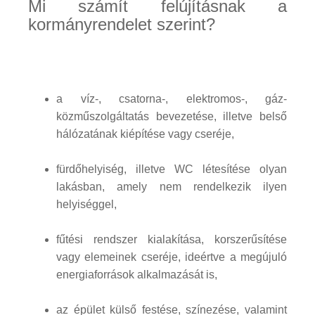
Mi számít felújításnak a
kormányrendelet szerint?
a víz-, csatorna-, elektromos-, gáz-
közműszolgáltatás bevezetése, illetve belső
hálózatának kiépítése vagy cseréje,
fürdőhelyiség, illetve WC létesítése olyan
lakásban, amely nem rendelkezik ilyen
helyiséggel,
fűtési rendszer kialakítása, korszerűsítése
vagy elemeinek cseréje, ideértve a megújuló
energiaforrások alkalmazását is,
az épület külső festése, színezése, valamint