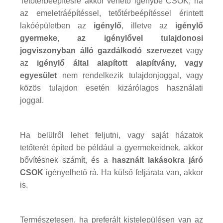
Tetőtérbeépítésre akkor vehető igénybe CSOK, ha
az emeletráépítéssel, tetőtérbeépítéssel érintett
lakóépületben az
igénylő
, illetve az
igénylő
gyermeke
,
az igénylővel tulajdonosi
jogviszonyban álló gazdálkodó szervezet
vagy
az
igénylő által alapított alapítvány, vagy
egyesület
nem rendelkezik tulajdonjoggal, vagy
közös tulajdon esetén kizárólagos használati
joggal.
Ha belülről lehet feljutni, vagy saját házatok
tetőterét építed be például a gyermekeidnek, akkor
bővítésnek számít, és a
használt lakásokra járó
CSOK
igényelhető rá. Ha külső feljárata van, akkor
is.
Természetesen, ha preferált kistelepülésen van az