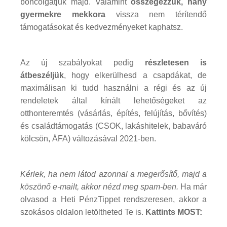
boncolgatjuk majd. Valamint
összegezzük, hány
gyermekre mekkora
vissza nem térítendő
támogatásokat és kedvezményeket kaphatsz.
Az új szabályokat pedig
részletesen is
átbeszéljük
, hogy elkerülhesd a csapdákat, de
maximálisan ki tudd használni a régi és az új
rendeletek által kínált lehetőségeket az
otthonteremtés (vásárlás, építés, felújítás, bővítés)
és családtámogatás (CSOK, lakáshitelek, babaváró
kölcsön, ÁFA) változásával 2021-ben.
Kérlek, ha nem látod azonnal a megerősítő, majd a
köszönő e-mailt, akkor nézd meg spam-ben.
Ha már
olvasod a Heti PénzTippet rendszeresen, akkor a
szokásos oldalon letöltheted Te is.
Kattints MOST: