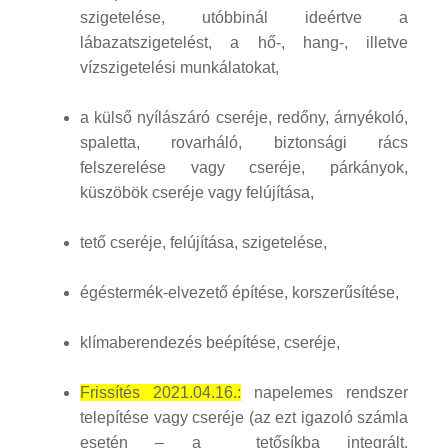
szigetelése, utóbbinál ideértve a
lábazatszigetelést, a hő-, hang-, illetve
vízszigetelési munkálatokat,
a külső nyílászáró cseréje, redőny, árnyékoló,
spaletta, rovarháló, biztonsági rács
felszerelése vagy cseréje, párkányok,
küszöbök cseréje vagy felújítása,
tető cseréje, felújítása, szigetelése,
égéstermék-elvezető építése, korszerűsítése,
klímaberendezés beépítése, cseréje,
Frissítés 2021.04.16.:
napelemes rendszer
telepítése vagy cseréje (az ezt igazoló számla
esetén – a tetősíkba integrált,