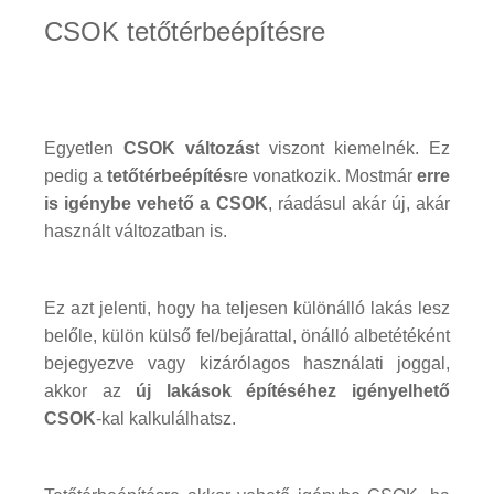
CSOK tetőtérbeépítésre
Egyetlen
CSOK változás
t viszont kiemelnék. Ez
pedig a
tetőtérbeépítés
re vonatkozik. Mostmár
erre
is igénybe vehető a CSOK
, ráadásul akár új, akár
használt változatban is.
Ez azt jelenti, hogy ha teljesen különálló lakás lesz
belőle, külön külső fel/bejárattal, önálló albetétéként
bejegyezve vagy kizárólagos használati joggal,
akkor az
új lakások építéséhez igényelhető
CSOK
-kal kalkulálhatsz.