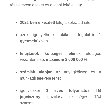
részletezem ezeket és a többi feltételt is):
2021-ben elkezdett
felújításokra adható
azok igényelhetik, akiknek
legalább 1
gyermek
ük van
felújítások költségei felé
nek utólagos
visszatérítése,
maximum 3 000 000 Ft
számlák alapján
az anyagköltség és a
munkadíj fele-fele lehet
igényléskor
1 éves folyamatos TB
jogviszony
igazolása szükséges TAJ
számmal