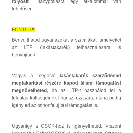
folyósít
. Hiánypótlásra egy alkalommal van
lehetőség.
FONTOS!!!
Benyújthatod ugyanazokat a számlákat, amelyeket
az LTP (lakástakarék) felhasználására is
benyújtanál.
Vagyis a meglevő
lakástakarék szerződésed
megtakarítási részére kapott állami támogatást
megnövelheted
, ha az LTP-t használod fel a
felújítás költségeinek finanszírozására, utána pedig
igényled az otthonfelújítási támogatást is.
Ugyanígy a CSOK-hoz is igényelheted. Viszont