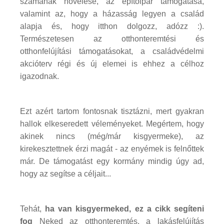
számának növelése, az építőipar támogatása,
valamint az, hogy a házasság legyen a család
alapja és, hogy itthon dolgozz, adózz :).
Természetesen az otthonteremtési és
otthonfelújítási támogatásokat, a családvédelmi
akcióterv régi és új elemei is ehhez a célhoz
igazodnak.
Ezt azért tartom fontosnak tisztázni, mert gyakran
hallok elkeseredett véleményeket. Megértem, hogy
akinek nincs (még/már kisgyermeke), az
kirekesztettnek érzi magát - az enyémek is felnőttek
már. De támogatást egy kormány mindig úgy ad,
hogy az segítse a céljait...
Tehát,
ha van kisgyermeked, ez a cikk segíteni
fog
Neked az otthonteremtés, a lakásfelújítás