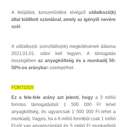
A felújítást, korszerűsítést elvégző
vállalkozó(k)
által kiállított számlával, amely az igénylő nevére
szól
.
A vállalkozói szerződés(ek) megkötésének dátuma
2021.01.01. utáni kell legyen. A támogatás
összegében
az anyagköltség és a munkadíj 50-
50%-os arányba
n szerepelhet.
FONTOS!!!
Ez a fele-fele arány azt jelenti, hogy
a 3 millió
forintos támogatásból 1 500 000 Ft lehet
anyagköltség, és ugyancsak 1 500 000 Ft lehet a
munkadíj. Vagyis, ha a 6 millió forintból csak 1 millió
Ft-ról van anyagszámlád és 5 millió Ft munkadíjról