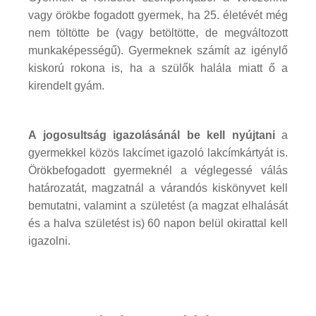
vagy örökbe fogadott gyermek, ha 25. életévét még
nem töltötte be (vagy betöltötte, de megváltozott
munkaképességű). Gyermeknek számít az igénylő
kiskorú rokona is, ha a szülők halála miatt ő a
kirendelt gyám.
A jogosultság igazolásánál be kell nyújtani
a
gyermekkel közös lakcímet igazoló lakcímkártyát is.
Örökbefogadott gyermeknél a véglegessé válás
határozatát, magzatnál a várandós kiskönyvet kell
bemutatni, valamint a születést (a magzat elhalását
és a halva születést is) 60 napon belül okirattal kell
igazolni.