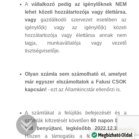
A
vállalkozó pedig az igénylőknek NEM
lehet közeli hozzátartozója vagy élettársa,
vagy
gazdálkodó szervezet esetében az
igénylő(k) vagy az igénylő(k) közeli
hozzátartozója vagy élettársa annak nem
tagja, munkavállalója vagy vezető
tisztségviselője.
Olyan számla sem számolható el, amelyet
már egyszer elszámoltatok a Falusi CSOK
kapcsán!
- ezt az Államkincstár ellenőrzi is.
A számlákat a felújítás befejezését és a
számlák kifizetését követően
60 napon belül
kell benyújtani, legkésőbb 2022.12.31-ig
.
Megbízható Oldal
Hiszen a támogatás a felújítási munkák