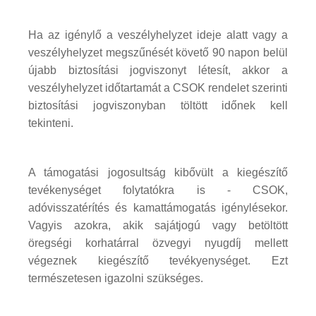
Ha az igénylő a veszélyhelyzet ideje alatt vagy a
veszélyhelyzet megszűnését követő 90 napon belül
újabb biztosítási jogviszonyt létesít, akkor a
veszélyhelyzet időtartamát a CSOK rendelet szerinti
biztosítási jogviszonyban töltött időnek kell
tekinteni.
A támogatási jogosultság kibővült a kiegészítő
tevékenységet folytatókra is - CSOK,
adóvisszatérítés és kamattámogatás igénylésekor.
Vagyis azokra, akik sajátjogú vagy betöltött
öregségi korhatárral özvegyi nyugdíj mellett
végeznek kiegészítő tevékyenységet. Ezt
természetesen igazolni szükséges.