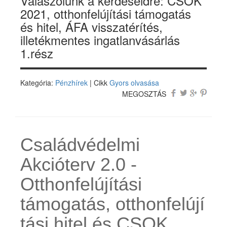
Válaszolunk a kérdéseidre: CSOK
2021, otthonfelújítási támogatás
és hitel, ÁFA visszatérítés,
illetékmentes ingatlanvásárlás
1.rész
Kategória:
Pénzhírek
| Cikk
Gyors olvasása
MEGOSZTÁS
Családvédelmi
Akcióterv 2.0 -
Otthonfelújítási
támogatás, otthonfelújí
tási hitel és CSOK