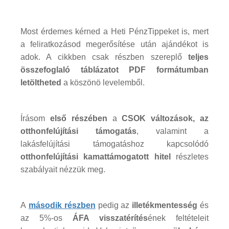
Most érdemes kérned a Heti PénzTippeket is, mert
a feliratkozásod megerősítése után ajándékot is
adok. A cikkben csak részben szereplő
teljes
összefoglaló táblázatot PDF formátumban
letöltheted
a köszönö levelemből.
Írásom
első részében
a
CSOK változások, az
otthonfelújítási támogatás
, valamint a
lakásfelújítási támogatáshoz kapcsolódó
otthonfelújítási kamattámogatott hitel
részletes
szabályait nézzük meg.
A
második részben
pedig az
illetékmentesség
és
az 5%-os
ÁFA visszatérítés
ének feltételeit