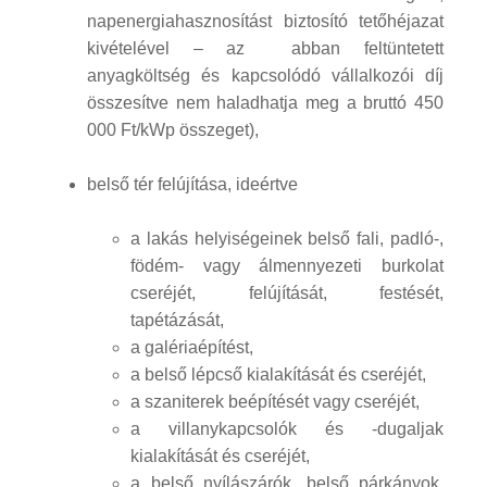
napenergiahasznosítást biztosító tetőhéjazat
kivételével – az abban feltüntetett
anyagköltség és kapcsolódó vállalkozói díj
összesítve nem haladhatja meg a bruttó 450
000 Ft/kWp összeget),
belső tér felújítása, ideértve
a lakás helyiségeinek belső fali, padló-,
födém- vagy álmennyezeti burkolat
cseréjét, felújítását, festését,
tapétázását,
a galériaépítést,
a belső lépcső kialakítását és cseréjét,
a szaniterek beépítését vagy cseréjét,
a villanykapcsolók és -dugaljak
kialakítását és cseréjét,
a belső nyílászárók, belső párkányok,