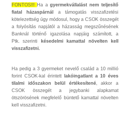
FONTOS!!!
Ha a
gyermekvállalást nem teljesítő
fiatal házaspárnál
a támogatás visszafizetési
kötelezettség úgy módosul, hogy a CSOK összegét
a folyósítás napjától a házasság megszűnésének
Banknál történő igazolása napjáig számított, a
Ptk. szerinti
késedelmi kamattal növelten kell
visszafizetni.
Ha pedig a 3 gyermeket nevelő család a 10 millió
forint CSOK-kal érintett
lakóingatlant a 10 éves
tilalmi időszakon belül értékesítené
, akkor a
CSOK összegét a jegybanki alapkamat
ötszörösének megfelelő büntető kamattal növelten
kell visszafizetni.