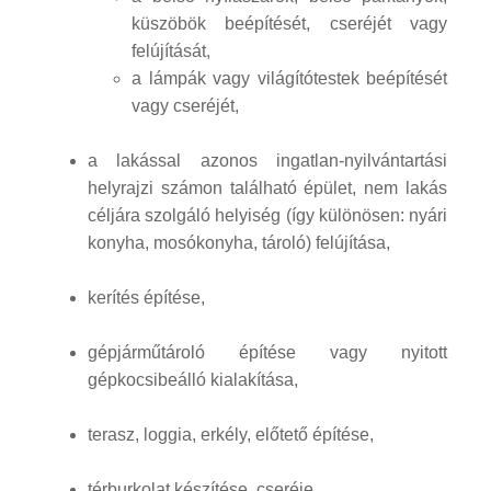
küszöbök beépítését, cseréjét vagy
felújítását,
a lámpák vagy világítótestek beépítését
vagy cseréjét,
a lakással azonos ingatlan-nyilvántartási
helyrajzi számon található épület, nem lakás
céljára szolgáló helyiség (így különösen: nyári
konyha, mosókonyha, tároló) felújítása,
kerítés építése,
gépjárműtároló építése vagy nyitott
gépkocsibeálló kialakítása,
terasz, loggia, erkély, előtető építése,
térburkolat készítése, cseréje,