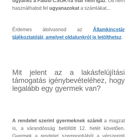
ugyanez a Falusi CSOK-ra már nem igaz
. Ott nem
használhatod fel
ugyanazokat
a számlákat...
Érdemes átolvasnod az
Államkincstár
tájékoztatóját, amelyet oldalunkról is letölthetsz
.
Mit jelent az a lakásfelújítási
támogatás igénybevételéhez, hogy
legalább egy gyermek van?
A rendelet szerint gyermeknek számít
a magzat
is, a várandósság betöltött 12. hetét követően.
Gyermek a rendelet szempontjából a vérszerinti