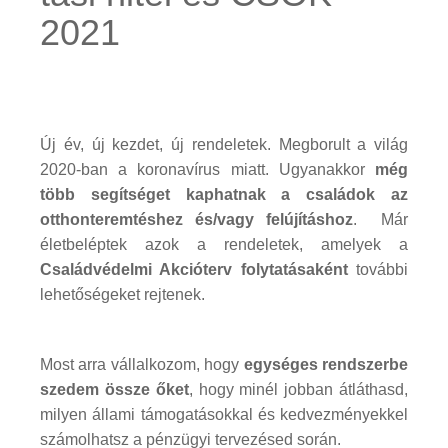
2021
Új év, új kezdet, új rendeletek. Megborult a világ
2020-ban a koronavírus miatt. Ugyanakkor
még
több segítséget kaphatnak a családok az
otthonteremtéshez és/vagy felújításhoz
. Már
életbeléptek azok a rendeletek, amelyek a
Családvédelmi Akcióterv folytatásaként
további
lehetőségeket rejtenek.
Most arra vállalkozom, hogy
egységes rendszerbe
szedem össze őket
, hogy minél jobban átláthasd,
milyen állami támogatásokkal és kedvezményekkel
számolhatsz a pénzügyi tervezésed során.