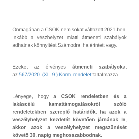
Önmagában a CSOK nem sokat változott 2021-ben.
Inkább a vészhelyzet miatti átmeneti szabályok
adhatnak könnyítést Számodra, ha érintett vagy.
Ezeket az érvényes
átmeneti szabályok
at
az
567/2020. (XII. 9.) Korm. rendelet
tartalmazza.
Lényege, hogy
a CSOK rendeletben és a
lakáscélú kamattámogatásokról szóló
rendeletekben szereplő határidők, ha azok a
veszélyhelyzet kezdetét követően járnának le,
akkor azok a veszélyhelyzet megszűnését
követő 30. napig meghosszabbodnak.