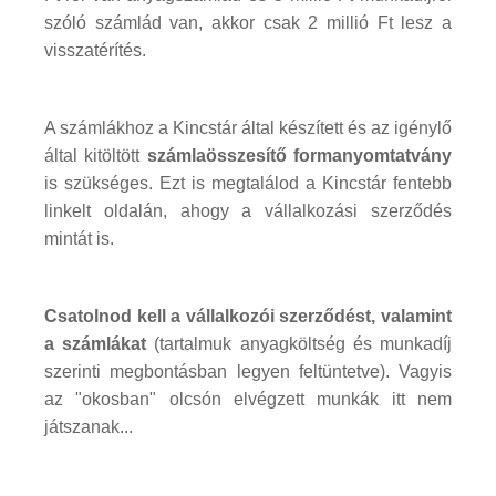
szóló számlád van, akkor csak 2 millió Ft lesz a
visszatérítés.
A számlákhoz a Kincstár által készített és az igénylő
által kitöltött
számlaösszesítő formanyomtatvány
is szükséges. Ezt is megtalálod a Kincstár fentebb
linkelt oldalán, ahogy a vállalkozási szerződés
mintát is.
Csatolnod kell a vállalkozói szerződést, valamint
a számlákat
(tartalmuk anyagköltség és munkadíj
szerinti megbontásban legyen feltüntetve). Vagyis
az "okosban" olcsón elvégzett munkák itt nem
játszanak...