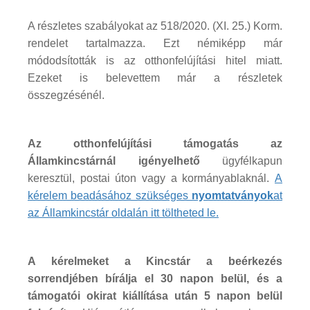
A részletes szabályokat az 518/2020. (XI. 25.) Korm.
rendelet tartalmazza. Ezt némiképp már
módodsították is az otthonfelújítási hitel miatt.
Ezeket is belevettem már a részletek
összegzésénél.
Az otthonfelújítási támogatás az
Államkincstárnál igényelhető
ügyfélkapun
keresztül, postai úton vagy a kormányablaknál.
A
kérelem beadásához szükséges
nyomtatványok
at
az Államkincstár oldalán itt töltheted le.
A kérelmeket a Kincstár a beérkezés
sorrendjében bírálja el 30 napon belül, és a
támogatói okirat kiállítása után 5 napon belül