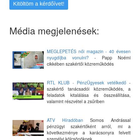
Kitöltöm a kérdőívet!
Média megjelenések:
MEGLEPETÉS női magazin - 40 évesen
nyugdíjba vonulni?
- Papp Noémi
cikkében szakértői közreműködés
RTL KLUB - PénzÜgyesek vetélkedő
-
szakértő tanácsadói közreműködés, a
feladatok kitalálása és összeállítása,
valamint részvétel a zsűriben
ATV Híradóban
Somos Andrással
pénzügyi szakértőként arról, mi a
következménye a karácsonyra felvett
személyi kölcsönöknek