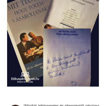
"Mónikát lelkiismeretes és sikerorientált pénzügyi