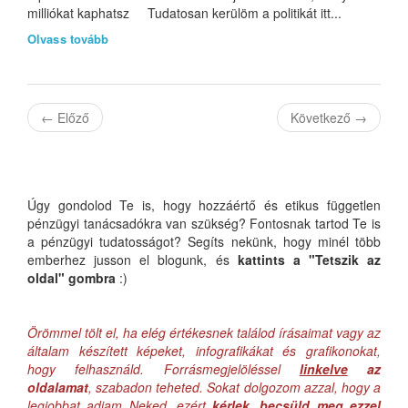
milliókat kaphatsz Tudatosan kerülöm a politikát itt...
Olvass tovább
←
Előző
Következő
→
Úgy gondolod Te is, hogy hozzáértő és etikus független
pénzügyi tanácsadókra van szükség? Fontosnak tartod Te is
a pénzügyi tudatosságot? Segíts nekünk, hogy minél több
emberhez jusson el blogunk, és
kattints a "Tetszik az
oldal" gombra
:)
Örömmel tölt el, ha elég értékesnek találod írásaimat vagy az
általam készített képeket, infografikákat és grafikonokat,
hogy felhasználd. Forrásmegjelöléssel
linkelve
az
oldalamat
, szabadon teheted. Sokat dolgozom azzal, hogy a
legjobbat adjam Neked, ezért
kérlek, becsüld meg ezzel