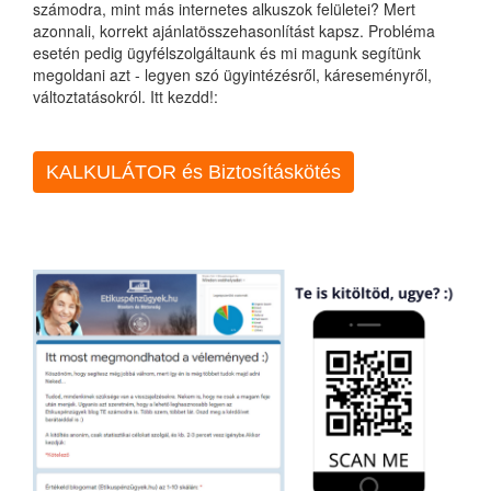
számodra, mint más internetes alkuszok felületei? Mert
azonnali, korrekt ajánlatösszehasonlítást kapsz. Probléma
esetén pedig ügyfélszolgáltaunk és mi magunk segítünk
megoldani azt - legyen szó ügyintézésről, káreseményről,
változtatásokról. Itt kezdd!:
KALKULÁTOR és Biztosításkötés