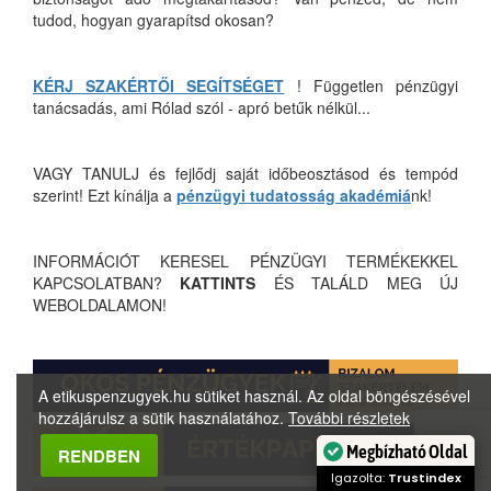
tudod, hogyan gyarapítsd okosan?
KÉRJ SZAKÉRTŐI SEGÍTSÉGET
! Független pénzügyi
tanácsadás, ami Rólad szól - apró betűk nélkül...
VAGY TANULJ és fejlődj saját időbeosztásod és tempód
szerint! Ezt kínálja a
pénzügyi tudatosság akadémiá
nk!
INFORMÁCIÓT KERESEL PÉNZÜGYI TERMÉKEKKEL
KAPCSOLATBAN?
KATTINTS
ÉS TALÁLD MEG ÚJ
WEBOLDALAMON!
A etikuspenzugyek.hu sütiket használ. Az oldal böngészésével
hozzájárulsz a sütik használatához.
További részletek
Megbízható Oldal
RENDBEN
Igazolta:
Trustindex