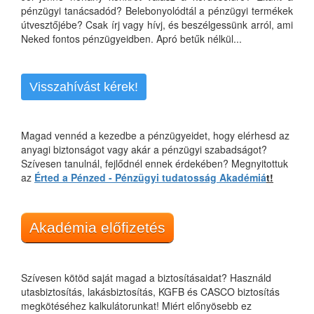
pénzügyi tanácsadód? Belebonyolódtál a pénzügyi termékek
útvesztőjébe? Csak írj vagy hívj, és beszélgessünk arról, ami
Neked fontos pénzügyeidben. Apró betűk nélkül...
Visszahívást kérek!
Magad vennéd a kezedbe a pénzügyeidet, hogy elérhesd az
anyagi biztonságot vagy akár a pénzügyi szabadságot?
Szívesen tanulnál, fejlődnél ennek érdekében? Megnyitottuk
az
Érted a Pénzed - Pénzügyi tudatosság Akadémiá
t!
Akadémia előfizetés
Szívesen kötöd saját magad a biztosításaidat? Használd
utasbiztosítás, lakásbiztosítás, KGFB és CASCO biztosítás
megkötéséhez kalkulátorunkat! Miért előnyösebb ez