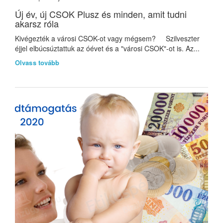
Új év, új CSOK Plusz és minden, amit tudni
akarsz róla
Kivégezték a városi CSOK-ot vagy mégsem? Szilveszter
éjjel elbúcsúztattuk az óévet és a "városi CSOK"-ot is. Az...
Olvass tovább