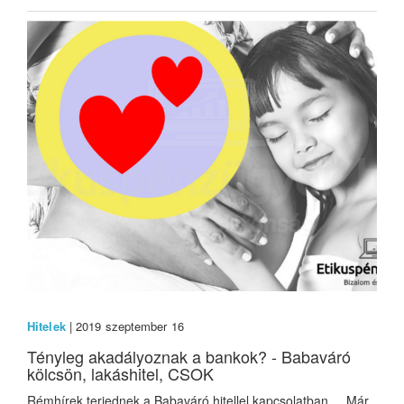
Hitelek
| 2019 szeptember 16
Tényleg akadályoznak a bankok? - Babaváró
kölcsön, lakáshitel, CSOK
Rémhírek terjednek a Babaváró hitellel kapcsolatban Már