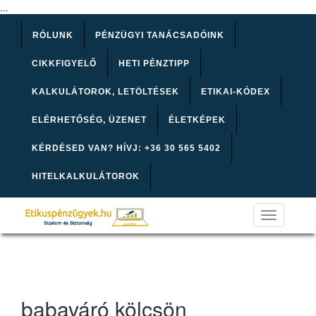
...
RÓLUNK
PÉNZÜGYI TANÁCSADÓINK
CIKKFIGYELŐ
HETI PÉNZTIPP
KALKULÁTOROK, LETÖLTÉSEK
ETIKAI-KÓDEX
ELÉRHETŐSÉG, ÜZENET
ÉLETKÉPEK
KÉRDÉSED VAN? HÍVJ: +36 30 565 5402
HITELKALKULÁTOROK
Toggle
navigation
babaváró kölcsön