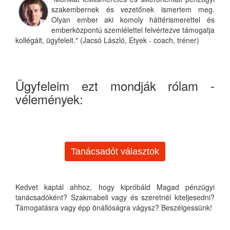
szakembernek és vezetőnek ismertem meg.
Olyan ember aki komoly háttérismerettel és
emberközpontú szemlélettel felvértezve támogatja
kollégáit, ügyfeleit." (Jacsó László, Etyek - coach, tréner)
Ügyfeleim ezt mondják rólam -
vélemények:
Tanácsadót választok
Kedvet kaptál ahhoz, hogy kipróbáld Magad pénzügyi
tanácsadóként? Szakmabeli vagy és szeretnél kiteljesedni?
Támogatásra vagy épp önállóságra vágysz? Beszélgessünk!