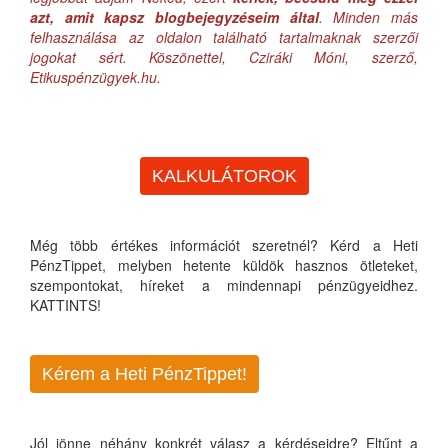
azt, amit kapsz blogbejegyzéseim által
. Minden más
felhasználása az oldalon található tartalmaknak szerzői
jogokat sért. Köszönettel, Cziráki Móni, szerző,
Etikuspénzügyek.hu.
KALKULÁTOROK
Még több értékes információt szeretnél? Kérd a Heti
PénzTippet, melyben hetente küldök hasznos ötleteket,
szempontokat, híreket a mindennapi pénzügyeidhez.
KATTINTS!
Kérem a Heti PénzTippet!
Jól jönne néhány konkrét válasz a kérdéseidre? Eltűnt a