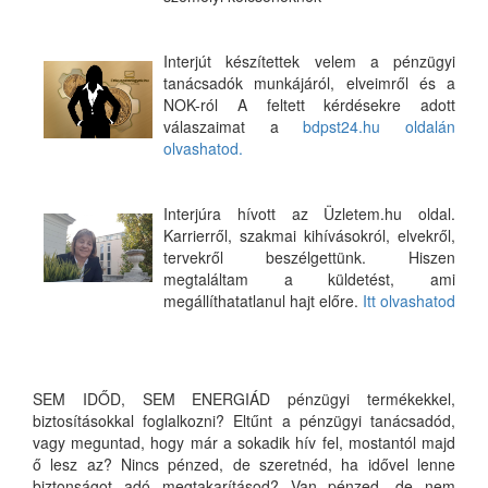
Interjút készítettek velem a pénzügyi
tanácsadók munkájáról, elveimről és a
NOK-ról A feltett kérdésekre adott
válaszaimat a
bdpst24.hu oldalán
olvashatod.
Interjúra hívott az Üzletem.hu oldal.
Karrierről, szakmai kihívásokról, elvekről,
tervekről beszélgettünk. Hiszen
megtaláltam a küldetést, ami
megállíthatatlanul hajt előre.
Itt olvashatod
SEM IDŐD, SEM ENERGIÁD pénzügyi termékekkel,
biztosításokkal foglalkozni? Eltűnt a pénzügyi tanácsadód,
vagy meguntad, hogy már a sokadik hív fel, mostantól majd
ő lesz az? Nincs pénzed, de szeretnéd, ha idővel lenne
biztonságot adó megtakarításod? Van pénzed, de nem