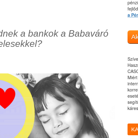
pénzü
fejlő
a Pé
dnek a bankok a Babaváró
Ak
telesekkel?
Szíve
Haszn
CASC
Miér
inter
korre
eseté
segít
káres
KA