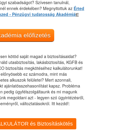
gyi szabadságot? Szívesen tanulnál,
dnél ennek érdekében? Megnyitottuk az
Érted
nzed - Pénzügyi tudatosság Akadémiá
t!
adémia előfizetés
sen kötöd saját magad a biztosításaidat?
áld utasbiztosítás, lakásbiztosítás, KGFB és
O biztosítás megkötéséhez kalkulátorunkat!
t előnyösebb ez számodra, mint más
netes alkuszok felületei? Mert azonnali,
kt ajánlatösszehasonlítást kapsz. Probléma
n pedig ügyfélszolgáltaunk és mi magunk
ünk megoldani azt - legyen szó ügyintézésről,
eményről, változtatásokról. Itt kezdd!:
LKULÁTOR és Biztosításkötés