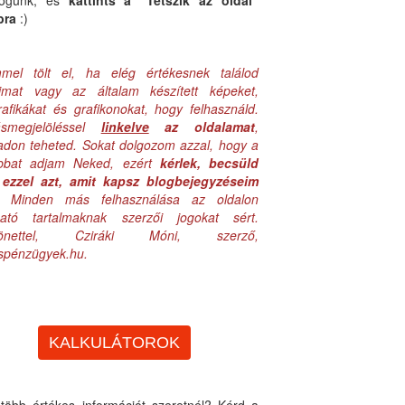
logunk, és
kattints a "Tetszik az oldal"
bra
:)
mel tölt el, ha elég értékesnek találod
aimat vagy az általam készített képeket,
rafikákat és grafikonokat, hogy felhasználd.
ásmegjelöléssel
linkelve
az oldalamat
,
adon teheted. Sokat dolgozom azzal, hogy a
obbat adjam Neked, ezért
kérlek, becsüld
ezzel azt, amit kapsz blogbejegyzéseim
. Minden más felhasználása az oldalon
lható tartalmaknak szerzői jogokat sért.
zönettel, Cziráki Móni, szerző,
uspénzügyek.hu.
KALKULÁTOROK