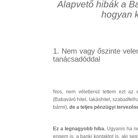
Alapvető hibák a Ba
hogyan k
1. Nem vagy őszinte vele
tanácsadóddal
Nos, nem véletlenül tettem ezt az 
(Babaváró hitel, lakáshitel, szabadfelh
bármi),
de a teljes pénzügyi tervezése
Ez a legnagyobb hiba.
Ugyanis ha ne
engem is, a banki kontaktot is, aki se