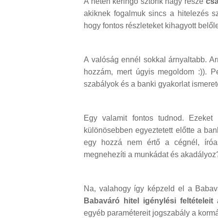
A neten keringő sztorik nagy része
csa
akiknek fogalmuk sincs a hitelezés sz
hogy fontos részleteket kihagyott belől
A valóság ennél sokkal árnyaltabb. Ar
hozzám, mert úgyis megoldom :)). P
szabályok és a banki gyakorlat ismeret
Egy valamit fontos tudnod. Ezeket
különösebben egyeztetett előtte a ban
egy hozzá nem értő a cégnél, íróas
megnehezíti a munkádat és akadályoz
Na, valahogy így képzeld el a Babav
Babaváró hitel igénylési feltétele
egyéb paramétereit jogszabály a kormán