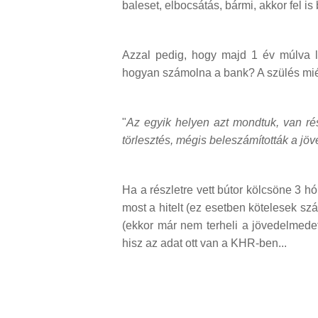
baleset, elbocsátás, bármi, akkor fel is b
Azzal pedig, hogy majd 1 év múlva l
hogyan számolna a bank? A szülés miért
"
Az egyik helyen azt mondtuk, van rés
törlesztés, mégis beleszámították a jö
Ha a részletre vett bútor kölcsöne 3 h
most a hitelt (ez esetben kötelesek sz
(ekkor már nem terheli a jövedelme
hisz az adat ott van a KHR-ben...