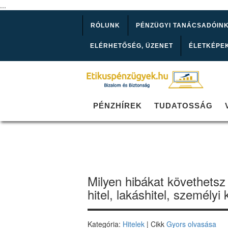
...
RÓLUNK
PÉNZÜGYI TANÁCSADÓIN
ELÉRHETŐSÉG, ÜZENET
ÉLETKÉPE
PÉNZHÍREK
TUDATOSSÁG
Milyen hibákat követhetsz 
hitel, lakáshitel, személyi
Kategória:
Hitelek
| Cikk
Gyors olvasása