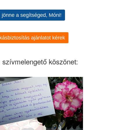
l jönne a segítséged, Móni!
kásbiztosítás ajánlatot kérek
 szívmelengető köszönet: