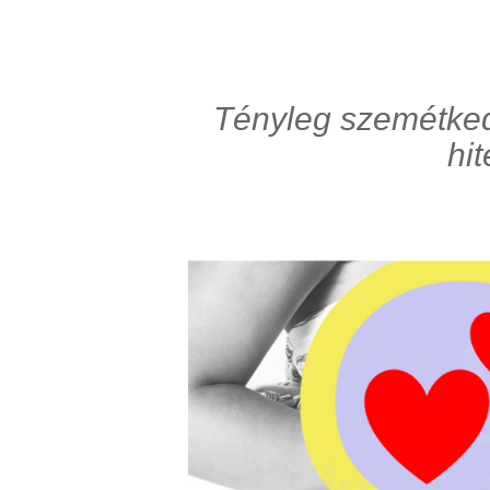
Tényleg szemétke
hi