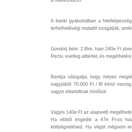
a hitelkondíció
."
A banki gyakorlatban a hitelképessé
terhelhetőségi mutatót vizsgálják, ami
Gondolj bele: 2 főre, havi 240e Ft jöv
Rezsi, esetleg albérlet, és megélhetési
Bankja válogatja, hogy milyen megél
nagyjából 70.000 Ft / fő körül mozog
vagyis eltartottnak minősül.
Vagyis 140e Ft az alapvető megélheté
Ha ebből engedik a 47e Ft-os havi
költségvetésed. Ha végül mégsem le