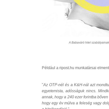
A Babaváró hitel szabályaina
Például a ripost.hu munkatársai elment
"
Az OTP-nél és a K&H-nál azt mondtuk,
egyetemista, adósságuk nincs. Mindké
annak, hogy a 240 ezer forintba bőven b
hogy egy év múlva a feleség vagy dol