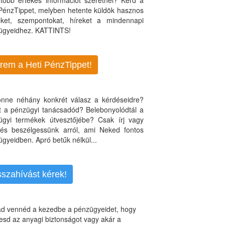
több értékes információt szeretnél? Kérd a
 PénzTippet, melyben hetente küldök hasznos
teket, szempontokat, híreket a mindennapi
ügyeidhez. KATTINTS!
rem a Heti PénzTippet!
jönne néhány konkrét válasz a kérdéseidre?
nt a pénzügyi tanácsadód? Belebonyolódtál a
ügyi termékek útvesztőjébe? Csak írj vagy
, és beszélgessünk arról, ami Neked fontos
gyeidben. Apró betűk nélkül...
sszahívást kérek!
d vennéd a kezedbe a pénzügyeidet, hogy
esd az anyagi biztonságot vagy akár a