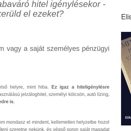
baváró hitel igénylésekor -
erüld el ezeket?
Eli
m vagy a saját személyes pénzügyi
első helyre, mint hiba.
Ez igaz a hiteligénylésre
asználású jelzáloghitel, személyi kölcsön, autó lízing,
dre is.
m mondasz el mindent, kellemetlen helyzetbe hozol
gíteni szeretne nekünk, és végső soron saját magadat