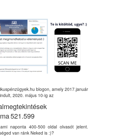
tikuspénzügyek.hu blogon, amely 2017.január
indult, 2020. május 10-ig az
almegtekintések
áma
521.599
, ami naponta 400-500 oldal olvasót jelent.
éged van ránk Neked is :)?