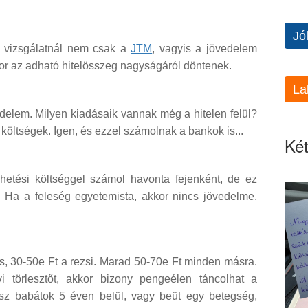
Jó
g vizsgálatnál nem csak a
JTM
,
vagyis a jövedelem
kor az adható hitelösszeg nagyságáról döntenek.
La
edelem. Milyen kiadásaik vannak még a hitelen felül?
 költségek. Igen, és ezzel számolnak a bankok is...
Két
hetési költséggel számol havonta fejenként, de ez
. Ha a feleség egyetemista, akkor nincs jövedelme,
s, 30-50e Ft a rezsi. Marad 50-70e Ft minden másra.
 törlesztőt, akkor bizony pengeélen táncolhat a
sz babátok 5 éven belül, vagy beüt egy betegség,