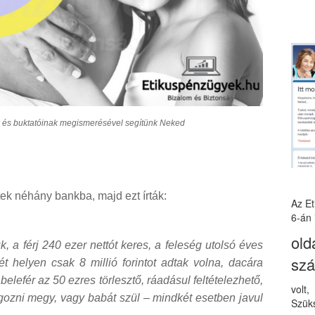
k és buktatóinak megismerésével segítünk Neked
ek néhány bankba, majd ezt írták:
Az E
6-án 
old
 a férj 240 ezer nettót keres, a feleség utolsó éves
sz
t helyen csak 8 millió forintot adtak volna, dacára
elefér az 50 ezres törlesztő, ráadásul feltételezhető,
volt
gozni megy, vagy babát szül – mindkét esetben javul
Szüks