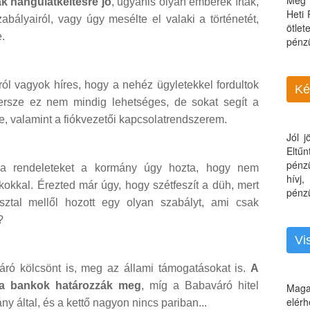
Még 
k hangulatkeltésre jó
, ugyanis olyan emberek írták,
Heti
abályairól, vagy úgy mesélte el valaki a történetét,
ötle
e.
pénz
ról vagyok híres, hogy a nehéz ügyletekkel fordultok
Ké
ersze ez nem mindig lehetséges, de sokat segít a
e, valamint a fiókvezetői kapcsolatrendszerem.
Jól 
Eltű
pénz
 a rendeleteket a kormány úgy hozta, hogy nem
hívj
kokkal. Érezted már úgy, hogy szétfeszít a düh, mert
pénzü
ztal mellől hozott egy olyan szabályt, ami csak
?
Vi
áró kölcsönt is, meg az állami támogatásokat is.
A
it a bankok határozzák meg
, míg a Babaváró hitel
Maga
elérh
y által, és a kettő nagyon nincs pariban...