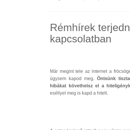
Rémhírek terjedn
kapcsolatban
Már megint tele az internet a fröcsö
úgysem kapod meg.
Öntsünk tiszt
hibákat követhetsz el a hiteligény
eséllyel meg is kapd a hitelt.