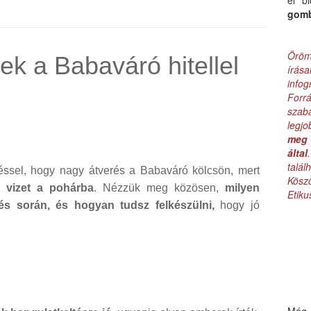
el b
gom
Öröm
ek a Babaváró hitellel
írás
infog
Forr
szab
legj
meg 
által
talá
géssel, hogy nagy átverés a Babaváró kölcsön, mert
Kös
a vizet a pohárba
. Nézzük meg közösen,
milyen
Etik
lés során, és hogyan tudsz felkészülni,
hogy jó