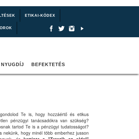
LTÉSEK
ETIKAI-KÓDEX
TOROK
NYUGDÍJ
BEFEKTETÉS
gondolod Te is, hogy hozzáértő és etikus
etlen pénzügyi tanácsadókra van szükség?
osnak tartod Te is a pénzügyi tudatosságot?
ts nekünk, hogy minél több emberhez jusson