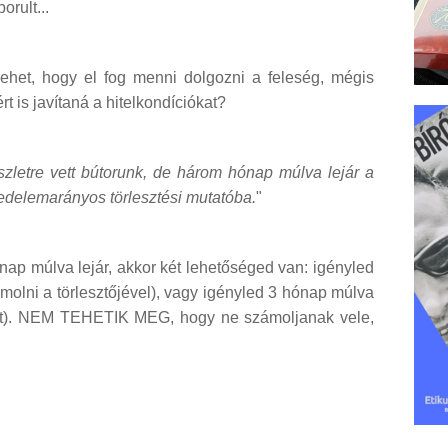
orult...
ehet, hogy el fog menni dolgozni a feleség, mégis
 is javítaná a hitelkondíciókat?
zletre vett bútorunk, de három hónap múlva lejár a
vedelemarányos törlesztési mutatóba.
"
ónap múlva lejár, akkor két lehetőséged van: igényled
ámolni a törlesztőjével), vagy igényled 3 hónap múlva
det). NEM TEHETIK MEG, hogy ne számoljanak vele,