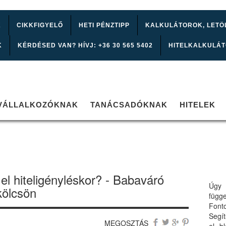
K
CIKKFIGYELŐ
HETI PÉNZTIPP
KALKULÁTOROK, LETÖ
K
KÉRDÉSED VAN? HÍVJ: +36 30 565 5402
HITELKALKULÁ
VÁLLALKOZÓKNAK
TANÁCSADÓKNAK
HITELEK
el hiteligényléskor? - Babaváró
Úgy 
 kölcsön
függ
Font
Segí
MEGOSZTÁS