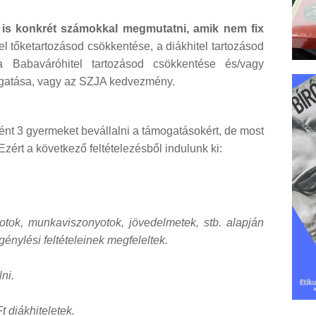
is konkrét számokkal megmutatni, amik nem fix
tel tőketartozásod csökkentése, a diákhitel tartozásod
 Babaváróhitel tartozásod csökkentése és/vagy
ogatása, vagy az SZJA kedvezmény.
ként 3 gyermeket bevállalni a támogatásokért, de most
zért a következő feltételezésből indulunk ki:
otok, munkaviszonyotok, jövedelmetek, stb. alapján
énylési feltételeinek megfeleltek.
ni.
t diákhiteletek.