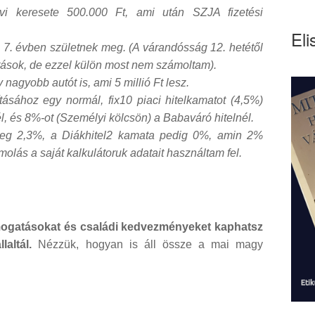
vi keresete 500.000 Ft, ami után SZJA fizetési
Eli
s 7. évben születnek meg. (A várandósság 12. hetétől
ások, de ezzel külön most nem számoltam).
nagyobb autót is, ami 5 millió Ft lesz.
ásához egy normál, fix10 piaci hitelkamatot (4,5%)
él, és 8%-ot (Személyi kölcsön) a Babaváró hitelnél.
nleg 2,3%, a Diákhitel2 kamata pedig 0%, amin 2%
lás a saját kalkulátoruk adatait használtam fel.
ámogatásokat és családi kedvezményeket kaphatsz
llaltál.
Nézzük, hogyan is áll össze a mai magy