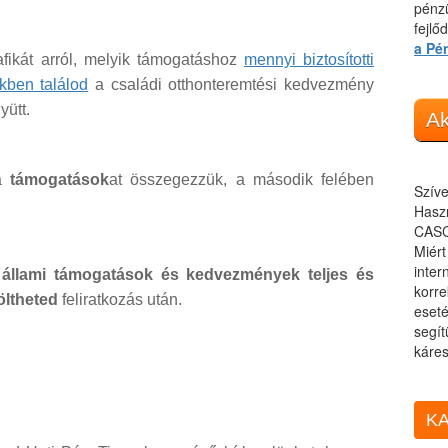
pénzü
fejlő
a Pé
fikát arról, melyik támogatáshoz
mennyi biztosítotti
kkben találod
a családi otthonteremtési kedvezmény
yütt.
Ak
 a
támogatások
at összegezzük, a második felében
Szíve
Haszn
CASC
Miér
inter
 állami támogatások és kedvezmények teljes és
korre
öltheted
feliratkozás után.
eseté
segít
káres
KA