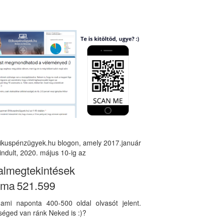
tikuspénzügyek.hu blogon, amely 2017.január
indult, 2020. május 10-ig az
almegtekintések
áma
521.599
, ami naponta 400-500 oldal olvasót jelent.
éged van ránk Neked is :)?