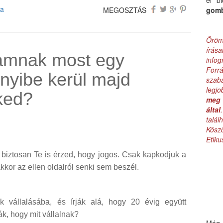
el b
sa
MEGOSZTÁS
gom
Öröm
írás
lamnak most egy
infog
Forr
nyibe kerül majd
szab
legj
ked?
meg 
által
talá
Kös
Etik
 biztosan Te is érzed, hogy jogos. Csak kapkodjuk a
kkor az ellen oldalról senki sem beszél.
k vállalásába, és írják alá, hogy 20 évig együtt
ák, hogy mit vállalnak?