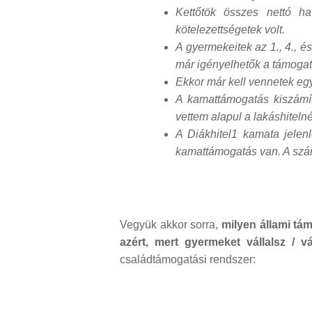
Kettőtök összes nettó ha
kötelezettségetek volt.
A gyermekeitek az 1., 4., é
már igényelhetők a támogat
Ekkor már kell vennetek egy 
A kamattámogatás kiszámít
vettem alapul a lakáshiteln
A Diákhitel1 kamata jele
kamattámogatás van. A számo
Vegyük akkor sorra,
milyen állami t
azért, mert gyermeket vállalsz / vá
családtámogatási rendszer: