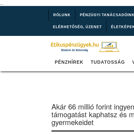
...
RÓLUNK
PÉNZÜGYI TANÁCSADÓIN
ELÉRHETŐSÉG, ÜZENET
ÉLETKÉPE
PÉNZHÍREK
TUDATOSSÁG
Akár 66 millió forint ingy
támogatást kaphatsz és me
gyermekeidet