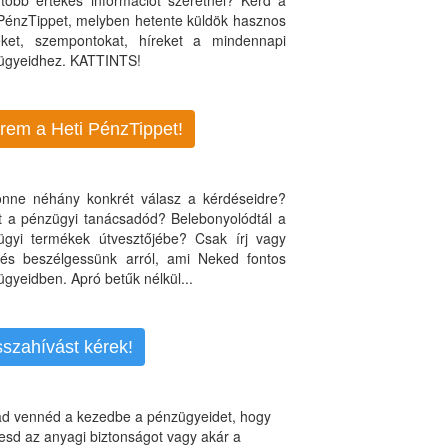
több értékes információt szeretnél? Kérd a
 PénzTippet, melyben hetente küldök hasznos
teket, szempontokat, híreket a mindennapi
ügyeidhez. KATTINTS!
rem a Heti PénzTippet!
jönne néhány konkrét válasz a kérdéseidre?
nt a pénzügyi tanácsadód? Belebonyolódtál a
ügyi termékek útvesztőjébe? Csak írj vagy
, és beszélgessünk arról, ami Neked fontos
gyeidben. Apró betűk nélkül...
sszahívást kérek!
d vennéd a kezedbe a pénzügyeidet, hogy
esd az anyagi biztonságot vagy akár a