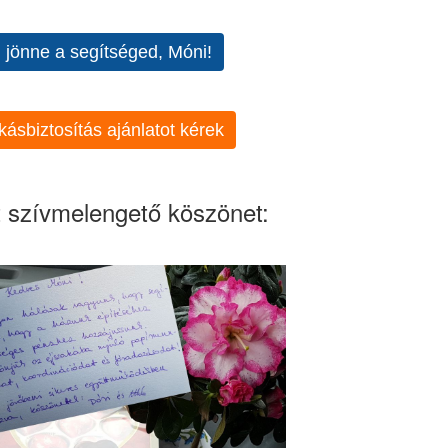
l jönne a segítséged, Móni!
kásbiztosítás ajánlatot kérek
 szívmelengető köszönet: