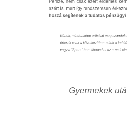
Persze, nem csak ezért érdemes kérn
azért is, mert így rendszeresen érkez
hozzá segítenek a tudatos pénzügy
Kérlek, mindenképp erősítsd meg szándékoda
érkezik csak a következőben a link a letö
vagy a "Spam"-ben. Mentsd el az e-mail c
Gyermekek után