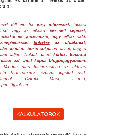
logunk, és
kattints a "Tetszik az oldal"
bra
:)
mel tölt el, ha elég értékesnek találod
aimat vagy az általam készített képeket,
rafikákat és grafikonokat, hogy felhasználd.
ásmegjelöléssel
linkelve
az oldalamat
,
adon teheted. Sokat dolgozom azzal, hogy a
obbat adjam Neked, ezért
kérlek, becsüld
ezzel azt, amit kapsz blogbejegyzéseim
. Minden más felhasználása az oldalon
lható tartalmaknak szerzői jogokat sért.
zönettel, Cziráki Móni, szerző,
uspénzügyek.hu.
KALKULÁTOROK