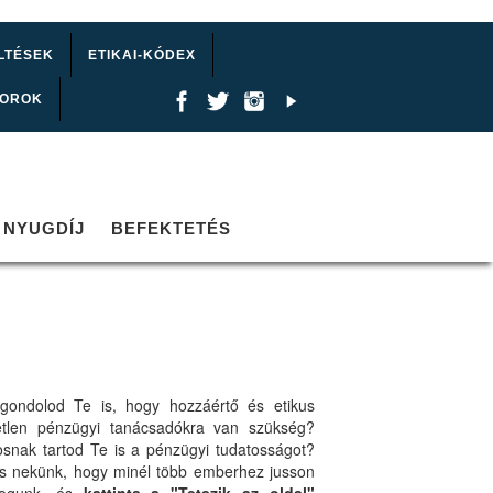
LTÉSEK
ETIKAI-KÓDEX
TOROK
NYUGDÍJ
BEFEKTETÉS
gondolod Te is, hogy hozzáértő és etikus
etlen pénzügyi tanácsadókra van szükség?
osnak tartod Te is a pénzügyi tudatosságot?
ts nekünk, hogy minél több emberhez jusson