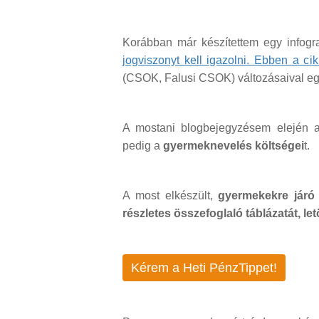
Korábban már készítettem egy infogra
jogviszonyt kell igazolni. Ebben a ci
(CSOK, Falusi CSOK) változásaival eg
A mostani blogbejegyzésem elején
pedig a
gyermeknevelés költségei
t.
A most elkészült,
gyermekekre járó
részletes összefoglaló táblázatát, let
Kérem a Heti PénzTippet!