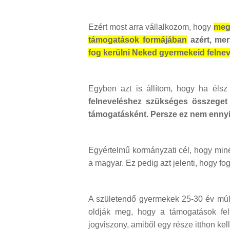
Ezért most arra vállalkozom, hogy
meg
támogatások formájában
azért, mer
fog kerülni Neked gyermekeid felnev
Egyben azt is állítom, hogy ha élsz
felneveléshez szükséges összeget
támogatásként. Persze ez nem ennyir
Egyértelmű kormányzati cél, hogy min
a magyar. Ez pedig azt jelenti, hogy fo
A születendő gyermekek 25-30 év múlv
oldják meg, hogy a támogatások fe
jogviszony, amiből egy része itthon kell