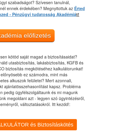
gyi szabadságot? Szívesen tanulnál,
dnél ennek érdekében? Megnyitottuk az
Érted
nzed - Pénzügyi tudatosság Akadémiá
t!
adémia előfizetés
sen kötöd saját magad a biztosításaidat?
áld utasbiztosítás, lakásbiztosítás, KGFB és
O biztosítás megkötéséhez kalkulátorunkat!
t előnyösebb ez számodra, mint más
netes alkuszok felületei? Mert azonnali,
kt ajánlatösszehasonlítást kapsz. Probléma
n pedig ügyfélszolgáltaunk és mi magunk
ünk megoldani azt - legyen szó ügyintézésről,
eményről, változtatásokról. Itt kezdd!:
LKULÁTOR és Biztosításkötés