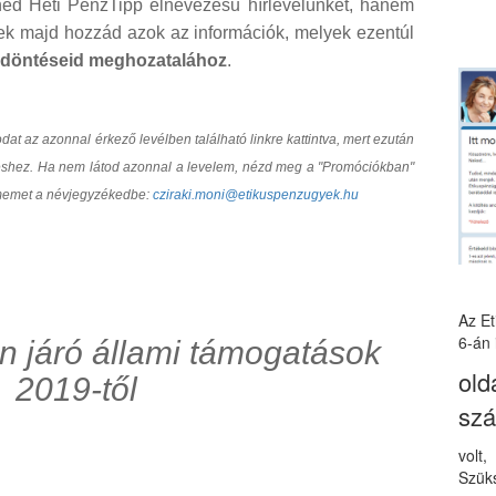
ed Heti PénzTipp elnevezésű hírlevelünket, hanem
nek majd hozzád azok az információk, melyek ezentúl
i döntéseid meghozatalához
.
t az azonnal érkező levélben található linkre kattintva, mert ezután
ltéshez. Ha nem látod azonnal a levelem, nézd meg a "Promóciókban"
ímemet a névjegyzékedbe:
cziraki.moni@etikuspenzugyek.hu
Az E
6-án 
 járó állami támogatások
old
2019-től
sz
volt
Szüks