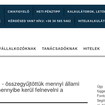
K
CIKKFIGYELŐ
HETI PÉNZTIPP
KALKULÁTOROK, LETÖ
K
KÉRDÉSED VAN? HÍVJ: +36 30 565 5402
HITELKALKULÁ
VÁLLALKOZÓKNAK
TANÁCSADÓKNAK
HITELEK
en - összegyűjtöttük mennyi állami
Úgy 
nnyibe kerül felnevelni a
függ
Font
Segí