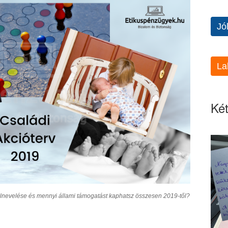
Jó
La
Két
elnevelése és mennyi állami támogatást kaphatsz összesen 2019-től?