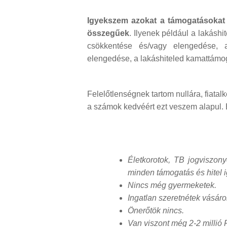
Igyekszem azokat a támogatásokat 
összegűek
. Ilyenek például a lakáshi
csökkentése és/vagy elengedése, a
elengedése, a lakáshiteled kamattám
Felelőtlenségnek tartom nullára, fiatal
a számok kedvéért ezt veszem alapul. E
Életkorotok, TB jogviszony
minden támogatás és hitel ig
Nincs még gyermeketek.
Ingatlan szeretnétek vásárol
Önerőtök nincs.
Van viszont még 2-2 millió F