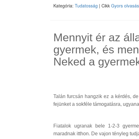
Kategória:
Tudatosság
| Cikk
Gyors olvasá
Mennyit ér az ál
gyermek, és men
Neked a gyerme
Talán furcsán hangzik ez a kérdés, de
fejünket a sokféle támogatásra, ugyana
Fiatalok ugranak bele 1-2-3 gyerme
maradnak itthon. De vajon tényleg tudj