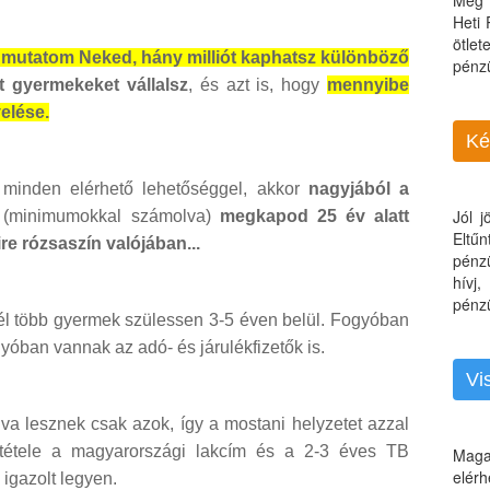
Még 
Heti
ötle
mutatom Neked, hány milliót kaphatsz különböző
pénz
t gyermekeket vállalsz
, és azt is, hogy
mennyibe
elése.
Ké
 minden elérhető lehetőséggel, akkor
nagyjából a
Jól 
(minimumokkal számolva)
megkapod 25 év alatt
Eltű
e rózsaszín valójában...
pénz
hívj
pénzü
él több gyermek szülessen 3-5 éven belül. Fogyóban
gyóban vannak az adó- és járulékfizetők is.
Vi
a lesznek csak azok, így a mostani helyzetet azzal
ltétele a magyarországi lakcím és a 2-3 éves TB
Maga
elérh
 igazolt legyen.