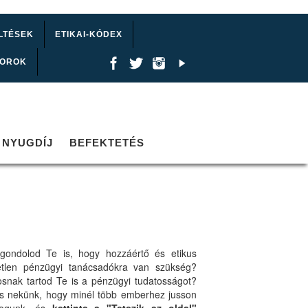
LTÉSEK
ETIKAI-KÓDEX
TOROK
NYUGDÍJ
BEFEKTETÉS
gondolod Te is, hogy hozzáértő és etikus
etlen pénzügyi tanácsadókra van szükség?
osnak tartod Te is a pénzügyi tudatosságot?
ts nekünk, hogy minél több emberhez jusson