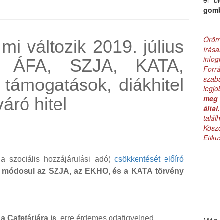
el b
gom
Öröm
mi változik 2019. július
írás
infog
, ÁFA, SZJA, KATA,
Forr
szab
támogatások, diákhitel
legj
meg 
áró hitel
által
talá
Kös
Etik
a szociális hozzájárulási adó)
csökkentését előíró
n
módosul az SZJA, az EKHO, és a KATA törvény
 Cafetériára is
, erre érdemes odafigyelned.