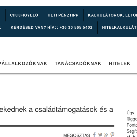
K
CIKKFIGYELŐ
HETI PÉNZTIPP
KALKULÁTOROK, LETÖ
K
KÉRDÉSED VAN? HÍVJ: +36 30 565 5402
HITELKALKULÁ
VÁLLALKOZÓKNAK
TANÁCSADÓKNAK
HITELEK
kednek a családtámogatások és a
Úgy 
függ
Font
Segí
MEGOSZTÁS