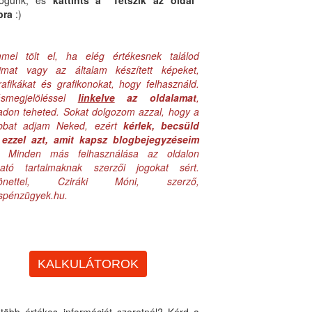
logunk, és
kattints a "Tetszik az oldal"
bra
:)
mel tölt el, ha elég értékesnek találod
aimat vagy az általam készített képeket,
rafikákat és grafikonokat, hogy felhasználd.
ásmegjelöléssel
linkelve
az oldalamat
,
adon teheted. Sokat dolgozom azzal, hogy a
obbat adjam Neked, ezért
kérlek, becsüld
ezzel azt, amit kapsz blogbejegyzéseim
. Minden más felhasználása az oldalon
lható tartalmaknak szerzői jogokat sért.
zönettel, Cziráki Móni, szerző,
uspénzügyek.hu.
KALKULÁTOROK