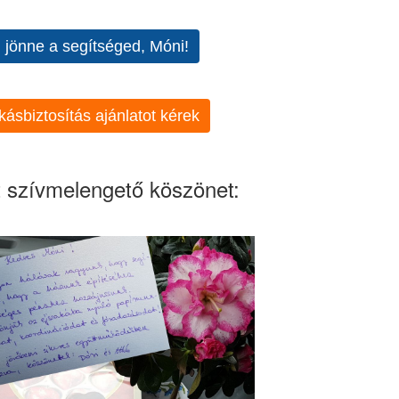
l jönne a segítséged, Móni!
kásbiztosítás ajánlatot kérek
 szívmelengető köszönet: