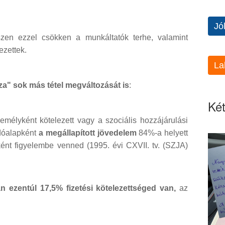
Jó
zen ezzel csökken a munkáltatók terhe, valamint
ezettek.
La
za" sok más tétel megváltozását is
:
Két
élyként kötelezett vagy a szociális hozzájárulási
dóalapként
a megállapított jövedelem
84%-a helyett
ént figyelembe venned (1995. évi CXVII. tv. (SZJA)
n ezentúl 17,5% fizetési kötelezettséged van,
az