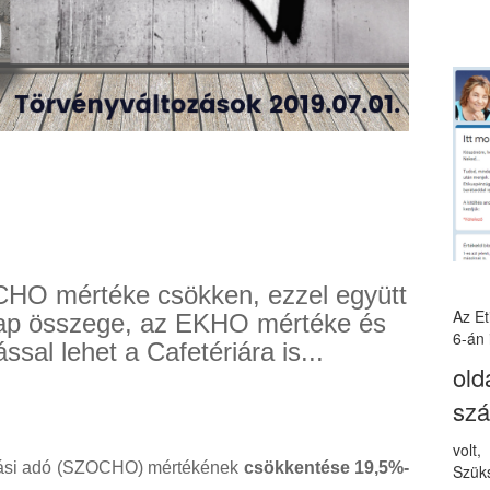
OCHO mértéke csökken, ezzel együtt
Az E
alap összege, az EKHO mértéke és
6-án 
sal lehet a Cafetériára is...
old
sz
volt
rulási adó (SZOCHO) mértékének
csökkentése 19,5%-
Szüks