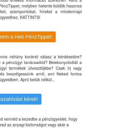
több értékes információt szeretnél? Kérd a
 PénzTippet, melyben hetente küldök hasznos
teket, szempontokat, híreket a mindennapi
ügyeidhez. KATTINTS!
rem a Heti PénzTippet!
jönne néhány konkrét válasz a kérdéseidre?
nt a pénzügyi tanácsadód? Belebonyolódtál a
ügyi termékek útvesztőjébe? Csak írj vagy
, és beszélgessünk arról, ami Neked fontos
gyeidben. Apró betűk nélkül...
sszahívást kérek!
d vennéd a kezedbe a pénzügyeidet, hogy
esd az anyagi biztonságot vagy akár a