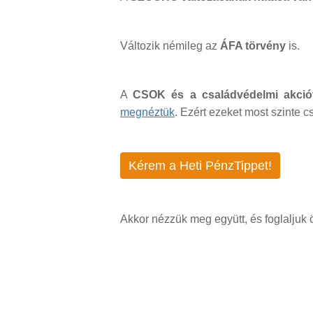
Változik némileg az
ÁFA törvény
is.
A
CSOK és a családvédelmi akciót
megnéztük
. Ezért ezeket most szinte c
Kérem a Heti PénzTippet!
Akkor nézzük meg együtt, és foglaljuk