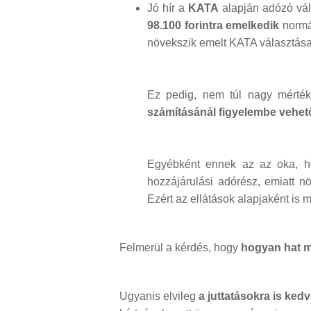
Jó hír a
KATA
alapján adózó vál
98.100 forintra emelkedik
normál
növekszik emelt KATA választása 
Ez pedig, nem túl nagy mérté
számításánál figyelembe vehet
Egyébként ennek az az oka, ho
hozzájárulási adórész, emiatt n
Ezért az ellátások alapjaként i
Felmerül a kérdés, hogy
hogyan hat m
Ugyanis elvileg
a juttatásokra is ked