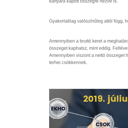
kártyára kapott összegre nézve is.
Gyakorlatilag valószínűleg attól függ, 
Amennyiben a bruttó keret a meghatár
összeget kaphatsz, mint eddig. Feltéve,
Amennyiben viszont a nettó összeget h
terhei csökkennek.