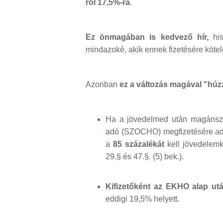
ról 17,5%-ra
.
Ez önmagában is kedvező hír,
his
mindazoké, akik ennek fizetésére kötel
Azonban
ez a változás magával "húz
Ha a jövedelmed után magánszem
adó (SZOCHO) megfizetésére a
a
85 százalékát
kell jövedelemk
29.§ és 47.§. (5) bek.).
Kifizetőként az EKHO alap utá
eddigi 19,5% helyett.