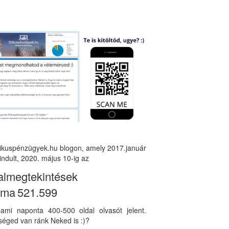
tikuspénzügyek.hu blogon, amely 2017.január
indult, 2020. május 10-ig az
almegtekintések
áma
521.599
, ami naponta 400-500 oldal olvasót jelent.
éged van ránk Neked is :)?