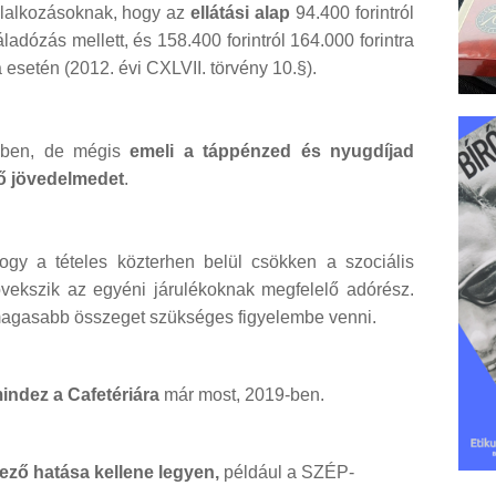
lalkozásoknak, hogy az
ellátási alap
94.400 forintról
adózás mellett, és 158.400 forintról 164.000 forintra
esetén (2012. évi CXLVII. törvény 10.§).
kben, de mégis
emeli a táppénzed és nyugdíjad
ő jövedelmedet
.
gy a tételes közterhen belül csökken a szociális
övekszik az egyéni járulékoknak megfelelő adórész.
s magasabb összeget szükséges figyelembe venni.
indez a Cafetériára
már most, 2019-ben.
vező hatása kellene legyen,
például a SZÉP-