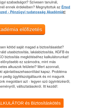
gyi szabadságot? Szívesen tanulnál,
dnél ennek érdekében? Megnyitottuk az
Érted
nzed - Pénzügyi tudatosság Akadémiá
t!
adémia előfizetés
sen kötöd saját magad a biztosításaidat?
áld utasbiztosítás, lakásbiztosítás, KGFB és
O biztosítás megkötéséhez kalkulátorunkat!
t előnyösebb ez számodra, mint más
netes alkuszok felületei? Mert azonnali,
kt ajánlatösszehasonlítást kapsz. Probléma
n pedig ügyfélszolgáltaunk és mi magunk
ünk megoldani azt - legyen szó ügyintézésről,
eményről, változtatásokról. Itt kezdd!:
LKULÁTOR és Biztosításkötés