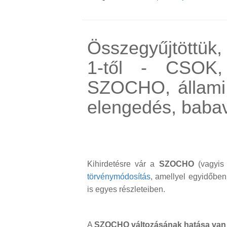
Összegyűjtöttük, 
1-től - CSOK
SZOCHO, állami 
elengedés, babav
Kihirdetésre vár a
SZOCHO
(vagyis 
törvénymódosítás
, amellyel egyidőbe
is egyes részleteiben.
A
SZOCHO változásának hatása van a