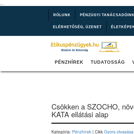
...
RÓLUNK
PÉNZÜGYI TANÁCSADÓIN
ELÉRHETŐSÉG, ÜZENET
ÉLETKÉPE
PÉNZHÍREK
TUDATOSSÁG
Csökken a SZOCHO, növe
KATA ellátási alap
Kategória:
Pénzhírek
| Cikk
Gyors olvasása