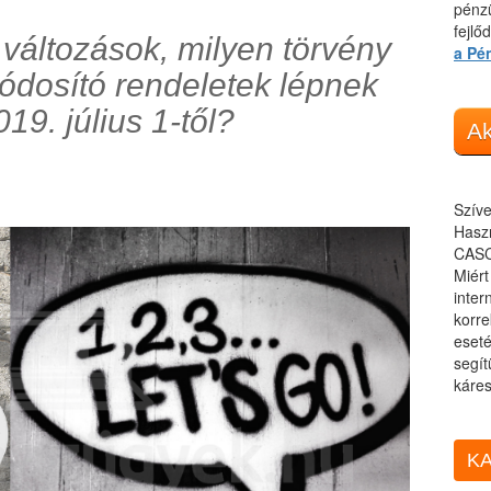
pénzü
fejlő
 változások, milyen törvény
a Pé
dosító rendeletek lépnek
19. július 1-től?
Ak
Szíve
Haszn
CASC
Miér
inter
korre
eseté
segít
káres
KA