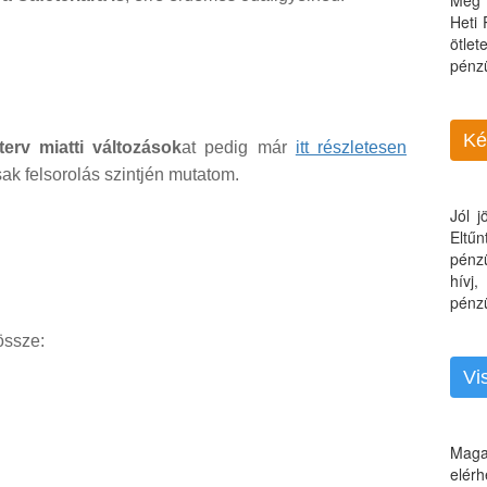
Még 
Heti
ötle
pénz
Ké
erv miatti változások
at pedig már
itt részletesen
sak felsorolás szintjén mutatom.
Jól 
Eltű
pénz
hívj
pénzü
 össze:
Vi
Maga
elérh