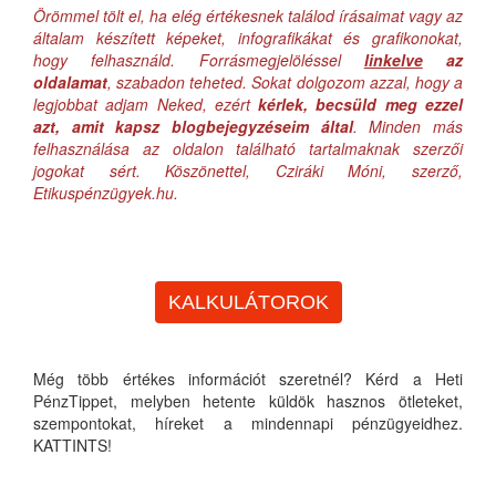
Örömmel tölt el, ha elég értékesnek találod írásaimat vagy az
általam készített képeket, infografikákat és grafikonokat,
hogy felhasználd. Forrásmegjelöléssel
linkelve
az
oldalamat
, szabadon teheted. Sokat dolgozom azzal, hogy a
legjobbat adjam Neked, ezért
kérlek, becsüld meg ezzel
azt, amit kapsz blogbejegyzéseim által
. Minden más
felhasználása az oldalon található tartalmaknak szerzői
jogokat sért. Köszönettel, Cziráki Móni, szerző,
Etikuspénzügyek.hu.
KALKULÁTOROK
Még több értékes információt szeretnél? Kérd a Heti
PénzTippet, melyben hetente küldök hasznos ötleteket,
szempontokat, híreket a mindennapi pénzügyeidhez.
KATTINTS!