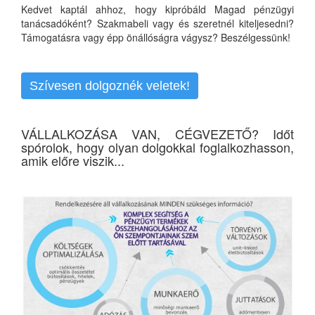
Kedvet kaptál ahhoz, hogy kipróbáld Magad pénzügyi
tanácsadóként? Szakmabeli vagy és szeretnél kiteljesedni?
Támogatásra vagy épp önállóságra vágysz? Beszélgessünk!
Szívesen dolgoznék veletek!
VÁLLALKOZÁSA VAN, CÉGVEZETŐ? Időt
spórolok, hogy olyan dolgokkal foglalkozhasson,
amik előre viszik...