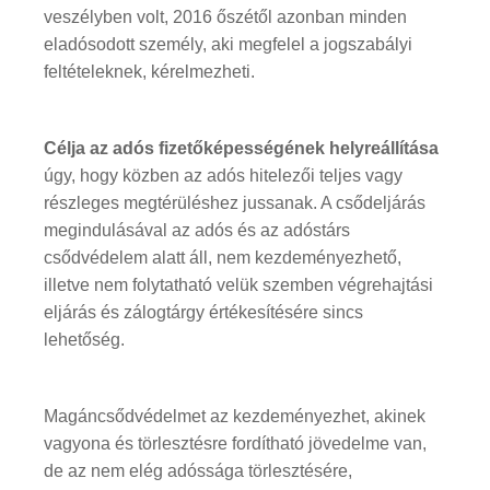
veszélyben volt, 2016 őszétől azonban minden
eladósodott személy, aki megfelel a jogszabályi
feltételeknek, kérelmezheti.
Célja az adós fizetőképességének helyreállítása
úgy, hogy közben az adós hitelezői teljes vagy
részleges megtérüléshez jussanak. A csődeljárás
megindulásával az adós és az adóstárs
csődvédelem alatt áll, nem kezdeményezhető,
illetve nem folytatható velük szemben végrehajtási
eljárás és zálogtárgy értékesítésére sincs
lehetőség.
Magáncsődvédelmet az kezdeményezhet, akinek
vagyona és törlesztésre fordítható jövedelme van,
de az nem elég adóssága törlesztésére,