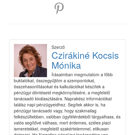
Szerző
Czirákiné Kocsis
Mónika
Írásaimban megmutatom a főbb
buktatókat, összegyűjtöm a szempontokat,
összehasonlításokat és kalkulációkat készítek a
pénzügyi döntéseid megkönnyítésére, a megfelelő
tanácsadó kiválasztására. Naprakész információkat
találsz napi pénzügyeidhez. Segítek akkor is, ha
pénzügyi tanácsadó vagy, hogy szakmailag
felkészültebben, valóban ügyfélérdekből tárgyalhass, és
valós segítővé válhass, mert érdemes, széles piaci
ismeretekkel, megfelelő szakértelemmel, etikusan
dolgozni. Ha független pénzügyi tanácsadóra van