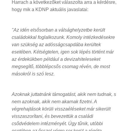
Harrach a következőket válaszolta arra a kérdésre,
hogy mik a KDNP aktuális javaslatai:
"Az idén elsősorban a válsághelyzetbe került
családokkal foglalkozunk. Komoly intézkedésekre
van szükség az adósságcsapdába kerültek
esetében. Kétségtelen, igen sok lépés történt már
az érdekükben például a devizahiteleseket
megsegítő, többlépcsős csomag révén, de most
másokról is szó lesz.
Azoknak juttatnánk támogatást, akik nem tudnak, s
nem azoknak, akik nem akarnak fizetni. A
végrehajtások körüli visszaéléseket már sikerült
visszaszorítani, és bevezettük a családi
csődvédelem intézményét. Úgy tűnik, utóbbi
esetében az ősszel végre sor kerül a régóta