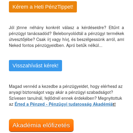
Kérem a Heti PénzTippet!
Jól jönne néhány konkrét válasz a kérdéseidre? Eltűnt a
pénzügyi tanácsadód? Belebonyolódtál a pénzügyi termékek
útvesztőjébe? Csak írj vagy hívj, és beszélgessünk arról, ami
Neked fontos pénzügyeidben. Apró betűk nélkül...
Visszahívást kérek!
Magad vennéd a kezedbe a pénzügyeidet, hogy elérhesd az
anyagi biztonságot vagy akár a pénzügyi szabadságot?
Szívesen tanulnál, fejlődnél ennek érdekében? Megnyitottuk
az
Érted a Pénzed - Pénzügyi tudatosság Akadémiá
t!
Akadémia előfizetés