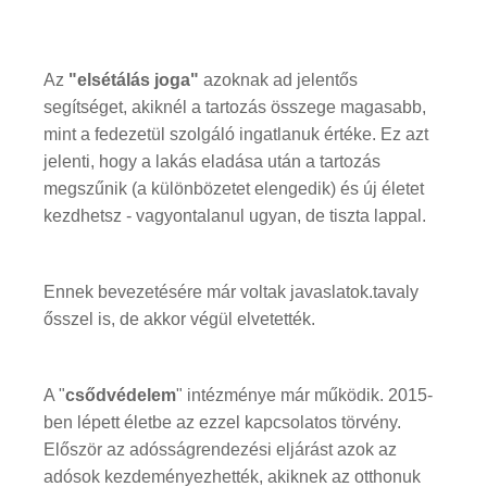
Az
"elsétálás joga"
azoknak ad jelentős
segítséget, akiknél a tartozás összege magasabb,
mint a fedezetül szolgáló ingatlanuk értéke. Ez azt
jelenti, hogy a lakás eladása után a tartozás
megszűnik (a különbözetet elengedik) és új életet
kezdhetsz - vagyontalanul ugyan, de tiszta lappal.
Ennek bevezetésére már voltak javaslatok.tavaly
ősszel is, de akkor végül elvetették.
A "
csődvédelem
" intézménye már működik. 2015-
ben lépett életbe az ezzel kapcsolatos törvény.
Először az adósságrendezési eljárást azok az
adósok kezdeményezhették, akiknek az otthonuk