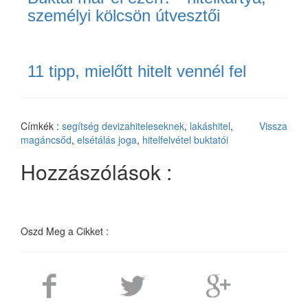
személyi kölcsön útvesztői
11 tipp, mielőtt hitelt vennél fel
Címkék :
segítség devizahiteleseknek
,
lakáshitel
,
Vissza
magáncsőd
,
elsétálás joga
,
hitelfelvétel buktatói
Hozzászólások :
Oszd Meg a Cikket :