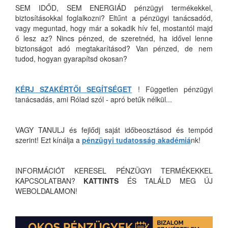
SEM IDŐD, SEM ENERGIÁD pénzügyi termékekkel,
biztosításokkal foglalkozni? Eltűnt a pénzügyi tanácsadód,
vagy meguntad, hogy már a sokadik hív fel, mostantól majd
ő lesz az? Nincs pénzed, de szeretnéd, ha idővel lenne
biztonságot adó megtakarításod? Van pénzed, de nem
tudod, hogyan gyarapítsd okosan?
KÉRJ SZAKÉRTŐI SEGÍTSÉGET
! Független pénzügyi
tanácsadás, ami Rólad szól - apró betűk nélkül...
VAGY TANULJ és fejlődj saját időbeosztásod és tempód
szerint! Ezt kínálja a
pénzügyi tudatosság akadémiá
nk!
INFORMÁCIÓT KERESEL PÉNZÜGYI TERMÉKEKKEL
KAPCSOLATBAN?
KATTINTS
ÉS TALÁLD MEG ÚJ
WEBOLDALAMON!