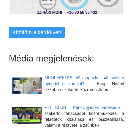
Kitöltöm a kérdőívet!
Média megjelenések:
MEGLEPETÉS női magazin - 40 évesen
nyugdíjba vonulni?
- Papp Noémi
cikkében szakértői közreműködés
RTL KLUB - PénzÜgyesek vetélkedő
-
szakértő tanácsadói közreműködés, a
feladatok kitalálása és összeállítása,
valamint részvétel a zsűriben