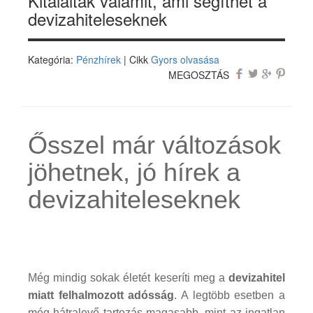
Kitaláltak valamit, ami segíthet a
devizahiteleseknek
Kategória:
Pénzhírek
| Cikk
Gyors olvasása
MEGOSZTÁS
Ősszel már változások
jöhetnek, jó hírek a
devizahiteleseknek
Még mindig sokak életét keseríti meg a
devizahitel
miatt felhalmozott adósság
. A legtöbb esetben a
még hátralevő tartozás magasabb, mint az ingatlan