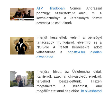
ATV Híradóban
Somos Andrással
pénzügyi szakértőként arról, mi a
következménye a karácsonyra felvett
személyi kölcsönöknek
Interjút készítettek velem a pénzügyi
tanácsadók munkájáról, elveimről és a
NOK-ról A feltett kérdésekre adott
válaszaimat a
bdpst24.hu oldalán
olvashatod.
Interjúra hívott az Üzletem.hu oldal.
Karrierről, szakmai kihívásokról, elvekről,
tervekről beszélgettünk. Hiszen
megtaláltam a küldetést, ami
megállíthatatlanul hajt előre.
Itt olvashatod