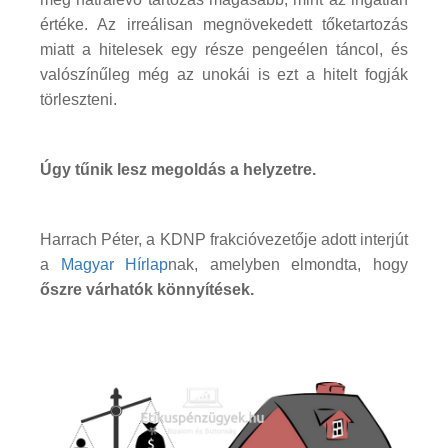
értéke. Az irreálisan megnövekedett tőketartozás
miatt a hitelesek egy része pengeélen táncol, és
valószínűleg még az unokái is ezt a hitelt fogják
törleszteni.
Úgy tűnik lesz megoldás a helyzetre.
Harrach Péter, a KDNP frakcióvezetője adott interjút
a
Magyar Hírlap
nak, amelyben elmondta, hogy
őszre várhatók könnyítések.