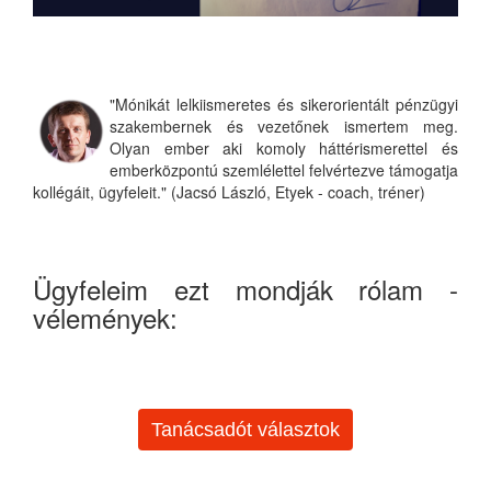
"Mónikát lelkiismeretes és sikerorientált pénzügyi
szakembernek és vezetőnek ismertem meg.
Olyan ember aki komoly háttérismerettel és
emberközpontú szemlélettel felvértezve támogatja
kollégáit, ügyfeleit." (Jacsó László, Etyek - coach, tréner)
Ügyfeleim ezt mondják rólam -
vélemények:
Tanácsadót választok