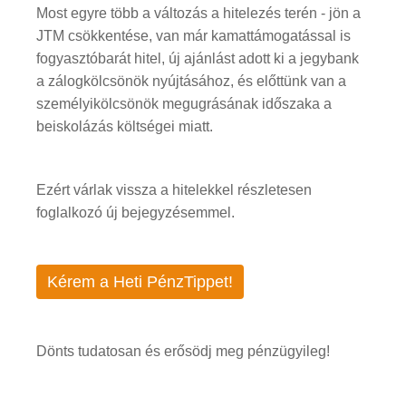
Most egyre több a változás a hitelezés terén - jön a
JTM csökkentése, van már kamattámogatással is
fogyasztóbarát hitel, új ajánlást adott ki a jegybank
a zálogkölcsönök nyújtásához, és előttünk van a
személyikölcsönök megugrásának időszaka a
beiskolázás költségei miatt.
Ezért várlak vissza a hitelekkel részletesen
foglalkozó új bejegyzésemmel.
Kérem a Heti PénzTippet!
Dönts tudatosan és erősödj meg pénzügyileg!