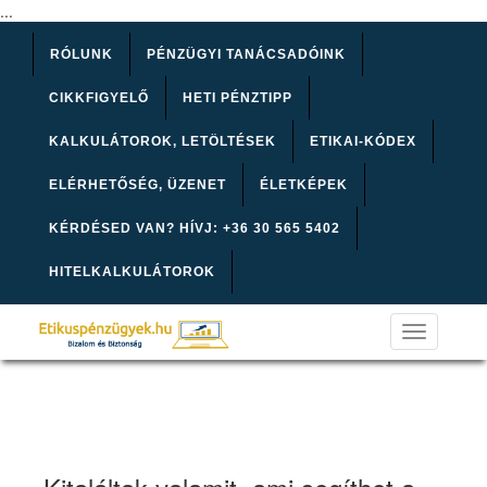
...
RÓLUNK
PÉNZÜGYI TANÁCSADÓINK
CIKKFIGYELŐ
HETI PÉNZTIPP
KALKULÁTOROK, LETÖLTÉSEK
ETIKAI-KÓDEX
ELÉRHETŐSÉG, ÜZENET
ÉLETKÉPEK
KÉRDÉSED VAN? HÍVJ: +36 30 565 5402
HITELKALKULÁTOROK
Toggle
navigation