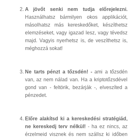
A jövőt senki nem tudja előrejelezni.
Használhatsz bármilyen okos applikációt,
másolhatsz más kereskedőket, készíthetsz
elemzéseket, vagy igazad lesz, vagy tévedsz
majd. Vagyis nyerhetsz is, de veszíthetsz is,
méghozzá sokat!
Ne tarts pénzt a tőzsdén! -
ami a tőzsdén
van, az nem nálad van. Ha a kriptotőzsdével
gond van - feltörik, bezárják -, elveszíted a
pénzedet.
Előre alakítsd ki a kereskedési stratégiád,
ne kereskedj terv nélkül!
- ha ez nincs, az
érzelmeid visznek és nem szállsz ki időben