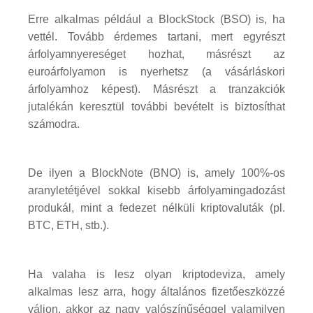
Erre alkalmas például a BlockStock (BSO) is, ha
vettél. Tovább érdemes tartani, mert egyrészt
árfolyamnyereséget hozhat, másrészt az
euroárfolyamon is nyerhetsz (a vásárláskori
árfolyamhoz képest). Másrészt a tranzakciók
jutalékán keresztül további bevételt is biztosíthat
számodra.
De ilyen a BlockNote (BNO) is, amely 100%-os
aranyletétjével sokkal kisebb árfolyamingadozást
produkál, mint a fedezet nélküli kriptovaluták (pl.
BTC, ETH, stb.).
Ha valaha is lesz olyan kriptodeviza, amely
alkalmas lesz arra, hogy általános fizetőeszközzé
váljon, akkor az nagy valószínűséggel valamilyen