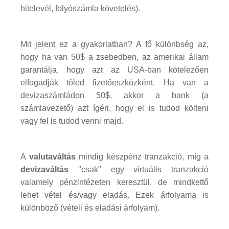
hitelevél, folyószámla követelés).
Mit jelent ez a gyakorlatban? A fő különbség az,
hogy ha van 50$ a zsebedben, az amerikai állam
garantálja, hogy azt az USA-ban kötelezően
elfogadják tőled fizetőeszközként. Ha van a
devizaszámládon 50$, akkor a bank (a
számlavezető) azt ígéri, hogy el is tudod költeni
vagy fel is tudod venni majd.
A
valutaváltás
mindig készpénz tranzakció, míg a
devizaváltás
"csak" egy virtuális tranzakció
valamely pénzintézeten keresztül, de mindkettő
lehet vétel és/vagy eladás. Ezek árfolyama is
különböző (vételi és eladási árfolyam).