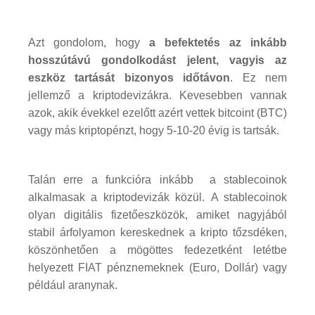
Azt gondolom, hogy
a befektetés az inkább
hosszútávú gondolkodást jelent, vagyis az
eszköz tartását bizonyos időtávon
. Ez nem
jellemző a kriptodevizákra. Kevesebben vannak
azok, akik évekkel ezelőtt azért vettek bitcoint (BTC)
vagy más kriptopénzt, hogy 5-10-20 évig is tartsák.
Talán erre a funkcióra inkább a stablecoinok
alkalmasak a kriptodevizák közül. A stablecoinok
olyan digitális fizetőeszközök, amiket nagyjából
stabil árfolyamon kereskednek a kripto tőzsdéken,
köszönhetően a mögöttes fedezetként letétbe
helyezett FIAT pénznemeknek (Euro, Dollár) vagy
például aranynak.