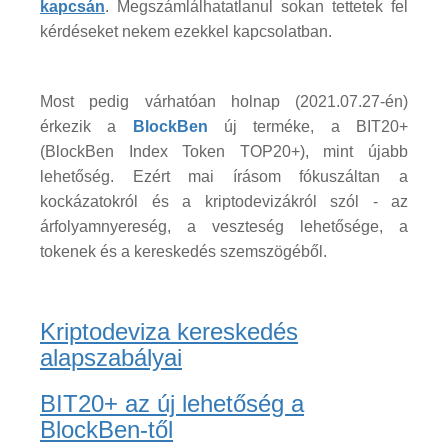
kapcsán
. Megszámlálhatatlanul sokan tettetek fel
kérdéseket nekem ezekkel kapcsolatban.
Most pedig várhatóan holnap (2021.07.27-én)
érkezik a
BlockBen
új terméke, a BIT20+
(BlockBen Index Token TOP20+), mint újabb
lehetőség. Ezért mai írásom fókuszáltan a
kockázatokról és a kriptodevizákról szól - az
árfolyamnyereség, a veszteség lehetősége, a
tokenek és a kereskedés szemszögéből.
Kriptodeviza kereskedés
alapszabályai
BIT20+ az új lehetőség a
BlockBen-től