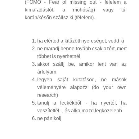
(FOMO - Fear of missing out - félelem a
kimaradástól, a mohóság) vagy túl
korán/későn szállsz ki (félelem).
ha elérted a kitűzött nyereséget, vedd ki
ne maradj benne tovább csak azért, mert
többet is nyerhetnél
akkor szállj be, amikor lent van az
árfolyam
legyen saját kutatásod, ne mások
véleményére alapozz (do your own
research)
tanulj a leckékből - ha nyertél, ha
veszítettél -, és alkalmazd legközelebb
ne pánikolj