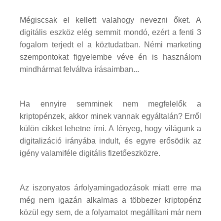
Mégiscsak el kellett valahogy nevezni őket. A
digitális eszköz elég semmit mondó, ezért a fenti 3
fogalom terjedt el a köztudatban. Némi marketing
szempontokat figyelembe véve én is használom
mindhármat felváltva írásaimban...
Ha ennyire semminek nem megfelelők a
kriptopénzek, akkor minek vannak egyáltalán? Erről
külön cikket lehetne írni. A lényeg, hogy világunk a
digitalizáció irányába indult, és egyre erősödik az
igény valamiféle digitális fizetőeszközre.
Az iszonyatos árfolyamingadozások miatt erre ma
még nem igazán alkalmas a többezer kriptopénz
közül egy sem, de a folyamatot megállítani már nem