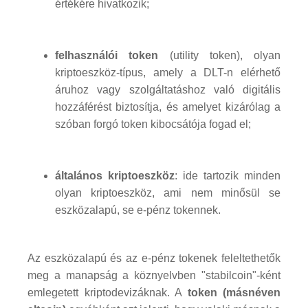
értékére hivatkozik;
felhasználói token
(utility token), olyan
kriptoeszköz-típus, amely a DLT-n elérhető
áruhoz vagy szolgáltatáshoz való digitális
hozzáférést biztosítja, és amelyet kizárólag a
szóban forgó token kibocsátója fogad el;
általános kriptoeszköz
: ide tartozik minden
olyan kriptoeszköz, ami nem minősül se
eszközalapú, se e-pénz tokennek.
Az eszközalapú és az e-pénz tokenek feleltethetők
meg a manapság a köznyelvben "stabilcoin"-ként
emlegetett kriptodevizáknak. A
token (másnéven