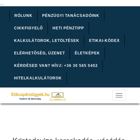
...
RÓLUNK
PÉNZÜGYI TANÁCSADÓINK
CIKKFIGYELŐ
HETI PÉNZTIPP
KALKULÁTOROK, LETÖLTÉSEK
ETIKAI-KÓDEX
ELÉRHETŐSÉG, ÜZENET
ÉLETKÉPEK
KÉRDÉSED VAN? HÍVJ: +36 30 565 5402
HITELKALKULÁTOROK
Toggle
navigation