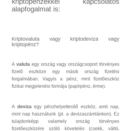
kriptopénzekkel kapcsolatos
alapfogalmat is:
Kriptovaluta vagy kriptodeviza vagy
kriptopénz?
A
valuta
egy ország vagy országcsoport törvényes
fizető eszköze egy másik ország fizetési
forgalmában. Vagyis a pénz, mint fizetőeszköz
fizikai megjelenési formája (papírpénz, érme).
A
deviza
egy pénzhelyettesítő eszköz, amit nap,
mint nap használunk (pl. a devizaszámlánkon). Ez
tulajdonképp valamely ország törvényes
fizetőeszközére szóló követelés (csekk, váltó,