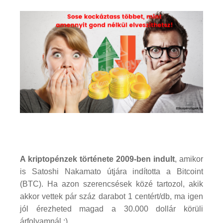
A kriptopénzek története 2009-ben indult
, amikor
is Satoshi Nakamato útjára indította a Bitcoint
(BTC). Ha azon szerencsések közé tartozol, akik
akkor vettek pár száz darabot 1 centért/db, ma igen
jól érezheted magad a 30.000 dollár körüli
árfolyamnál :).