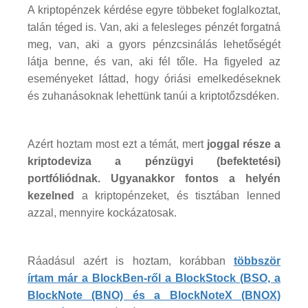
A kriptopénzek kérdése egyre többeket foglalkoztat,
talán téged is. Van, aki a felesleges pénzét forgatná
meg, van, aki a gyors pénzcsinálás lehetőségét
látja benne, és van, aki fél tőle. Ha figyeled az
eseményeket láttad, hogy óriási emelkedéseknek
és zuhanásoknak lehettünk tanúi a kriptotőzsdéken.
Azért hoztam most ezt a témát, mert
joggal része a
kriptodeviza a pénzügyi (befektetési)
portfóliódnak. Ugyanakkor fontos a helyén
kezelned
a kriptopénzeket, és tisztában lenned
azzal, mennyire kockázatosak.
Ráadásul azért is hoztam, korábban
többször
írtam már a BlockBen-ről a BlockStock (BSO, a
BlockNote (BNO) és a BlockNoteX (BNOX)