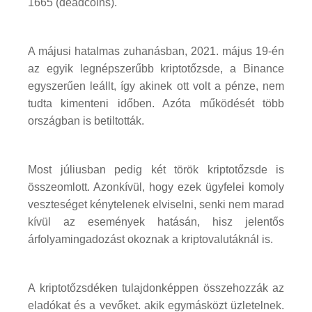
1665 (deadcoins).
A májusi hatalmas zuhanásban, 2021. május 19-én
az egyik legnépszerűbb kriptotőzsde, a Binance
egyszerűen leállt, így akinek ott volt a pénze, nem
tudta kimenteni időben. Azóta működését több
országban is betiltották.
Most júliusban pedig két török kriptotőzsde is
összeomlott. Azonkívül, hogy ezek ügyfelei komoly
veszteséget kénytelenek elviselni, senki nem marad
kívül az események hatásán, hisz jelentős
árfolyamingadozást okoznak a kriptovalutáknál is.
A kriptotőzsdéken tulajdonképpen összehozzák az
eladókat és a vevőket. akik egymásközt üzletelnek.