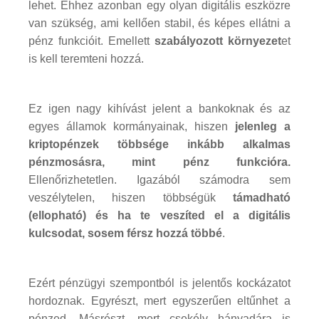
lehet. Ehhez azonban egy olyan digitális eszközre
van szükség, ami kellően stabil, és képes ellátni a
pénz funkcióit. Emellett
szabályozott környezet
et
is kell teremteni hozzá.
Ez igen nagy kihívást jelent a bankoknak és az
egyes államok kormányainak, hiszen
jelenleg a
kriptopénzek többsége inkább alkalmas
pénzmosásra, mint pénz funkcióra.
Ellenőrizhetetlen. Igazából számodra sem
veszélytelen, hiszen többségük
támadható
(ellopható) és ha te veszíted el a digitális
kulcsodat, sosem férsz hozzá többé
.
Ezért pénzügyi szempontból is jelentős kockázatot
hordoznak. Egyrészt, mert egyszerűen eltűnhet a
pénzed. Másrészt, mert csekély hányadára is