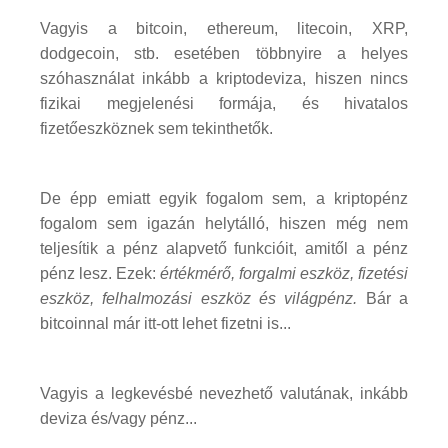
Vagyis a bitcoin, ethereum, litecoin, XRP,
dodgecoin, stb. esetében többnyire a helyes
szóhasználat inkább a kriptodeviza, hiszen nincs
fizikai megjelenési formája, és hivatalos
fizetőeszköznek sem tekinthetők.
De épp emiatt egyik fogalom sem, a kriptopénz
fogalom sem igazán helytálló, hiszen még nem
teljesítik a pénz alapvető funkcióit, amitől a pénz
pénz lesz. Ezek:
értékmérő, forgalmi eszköz, fizetési
eszköz, felhalmozási eszköz és világpénz.
Bár a
bitcoinnal már itt-ott lehet fizetni is...
Vagyis a legkevésbé nevezhető valutának, inkább
deviza és/vagy pénz...