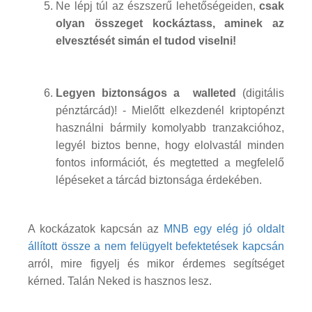
Ne lépj túl az észszerű lehetőségeiden,
csak
olyan összeget kockáztass, aminek az
elvesztését simán el tudod viselni!
Legyen biztonságos a walleted
(digitális
pénztárcád)! - Mielőtt elkezdenél kriptopénzt
használni bármily komolyabb tranzakcióhoz,
legyél biztos benne, hogy elolvastál minden
fontos információt, és megtetted a megfelelő
lépéseket a tárcád biztonsága érdekében.
A kockázatok kapcsán az
MNB egy elég jó oldalt
állított össze a nem felügyelt befektetések kapcsán
arról, mire figyelj és mikor érdemes segítséget
kérned. Talán Neked is hasznos lesz.