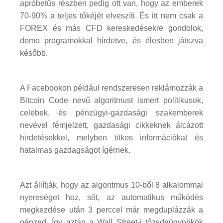
apróbetűs részben pedig ott van, hogy az emberek
70-90% a teljes tőkéjét elveszíti. És itt nem csak a
FOREX és más CFD kereskedésekre gondolok,
demo programokkal hirdetve, és élesben játszva
később.
A Facebookon például rendszeresen reklámozzák a
Bitcoin Code nevű algoritmust ismert politikusok,
celebek, és pénzügyi-gazdasági szakemberek
nevével fémjelzett, gazdasági cikkeknek álcázott
hirdetésekkel, melyben titkos információkat és
hatalmas gazdagságot ígérnek.
Azt állítják, hogy az algoritmus 10-ből 8 alkalommal
nyereséget hoz, sőt, az automatikus működés
megkezdése után 3 perccel már megduplázzák a
pénzed. Így aztán a Wall Street-i tőzsdeügynökök