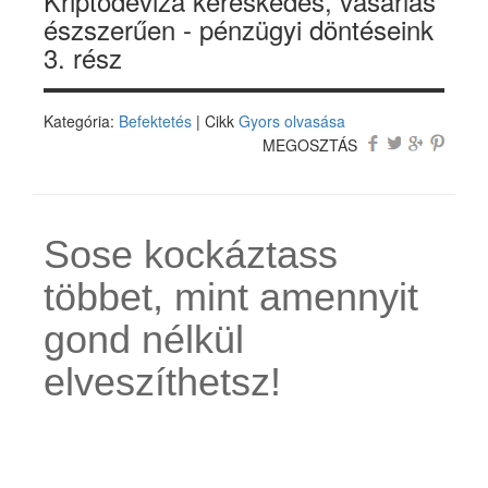
Kriptodeviza kereskedés, vásárlás
észszerűen - pénzügyi döntéseink
3. rész
Kategória:
Befektetés
| Cikk
Gyors olvasása
MEGOSZTÁS
Sose kockáztass
többet, mint amennyit
gond nélkül
elveszíthetsz!