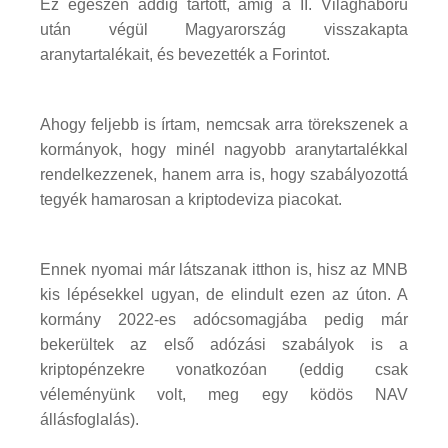
Ez egészen addig tartott, amig a II. Világháború
után végül Magyarország visszakapta
aranytartalékait, és bevezették a Forintot.
Ahogy feljebb is írtam, nemcsak arra törekszenek a
kormányok, hogy minél nagyobb aranytartalékkal
rendelkezzenek, hanem arra is, hogy szabályozottá
tegyék hamarosan a kriptodeviza piacokat.
Ennek nyomai már látszanak itthon is, hisz az MNB
kis lépésekkel ugyan, de elindult ezen az úton. A
kormány 2022-es adócsomagjába pedig már
bekerültek az első adózási szabályok is a
kriptopénzekre vonatkozóan (eddig csak
véleményünk volt, meg egy ködös NAV
állásfoglalás).