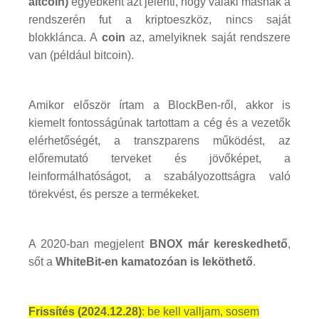
altcoin)
egyébként azt jelenti, hogy valaki másnak a
rendszerén fut a kriptoeszköz, nincs saját
blokklánca. A
coin
az, amelyiknek saját rendszere
van (például bitcoin).
Amikor először írtam a BlockBen-ről, akkor is
kiemelt fontosságúnak tartottam a cég és a vezetők
elérhetőségét, a transzparens működést, az
előremutató terveket és jövőképet, a
leinformálhatóságot, a szabályozottságra való
törekvést, és persze a termékeket.
A 2020-ban megjelent
BNOX már kereskedhető
,
sőt a
WhiteBit-en kamatozóan is leköthető
.
Frissítés (2024.12.28)
: be kell valljam, sosem