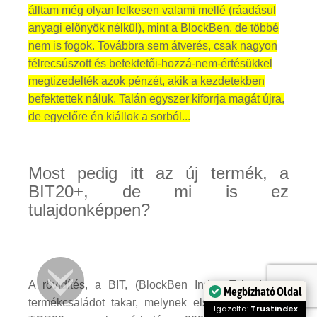
álltam még olyan lelkesen valami mellé (ráadásul
anyagi előnyök nélkül), mint a BlockBen, de többé
nem is fogok. Továbbra sem átverés, csak nagyon
félrecsúszott és befektetői-hozzá-nem-értésükkel
megtizedelték azok pénzét, akik a kezdetekben
befektettek náluk. Talán egyszer kiforrja magát újra,
de egyelőre én kiállok a sorból...
Most pedig itt az új termék, a
BIT20+, de mi is ez
tulajdonképpen?
A rövidítés, a BIT, (BlockBen Index Token) egy
Megbízható Oldal
termékcsaládot takar, melynek első eleme a BIT
Igazolta:
Trustindex