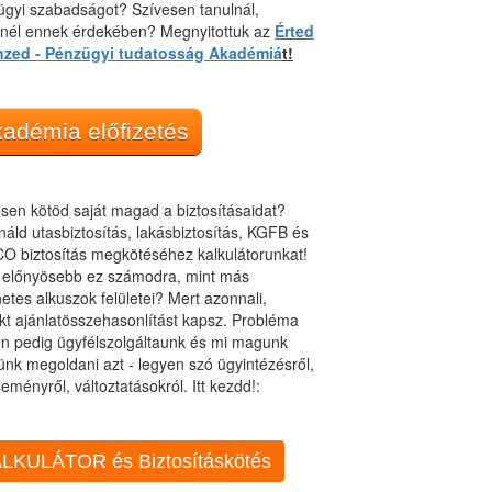
gyi szabadságot? Szívesen tanulnál,
dnél ennek érdekében? Megnyitottuk az
Érted
nzed - Pénzügyi tudatosság Akadémiá
t!
adémia előfizetés
sen kötöd saját magad a biztosításaidat?
áld utasbiztosítás, lakásbiztosítás, KGFB és
O biztosítás megkötéséhez kalkulátorunkat!
t előnyösebb ez számodra, mint más
netes alkuszok felületei? Mert azonnali,
kt ajánlatösszehasonlítást kapsz. Probléma
n pedig ügyfélszolgáltaunk és mi magunk
ünk megoldani azt - legyen szó ügyintézésről,
eményről, változtatásokról. Itt kezdd!:
LKULÁTOR és Biztosításkötés