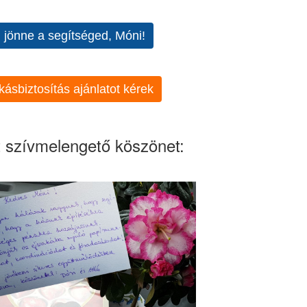
l jönne a segítséged, Móni!
kásbiztosítás ajánlatot kérek
 szívmelengető köszönet: