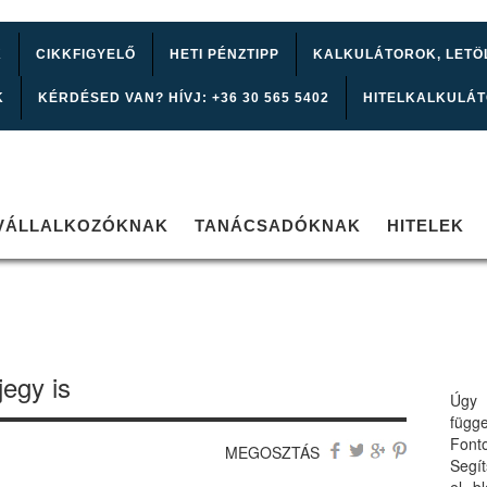
K
CIKKFIGYELŐ
HETI PÉNZTIPP
KALKULÁTOROK, LETÖ
K
KÉRDÉSED VAN? HÍVJ: +36 30 565 5402
HITELKALKULÁ
VÁLLALKOZÓKNAK
TANÁCSADÓKNAK
HITELEK
jegy is
Úgy 
függ
Font
MEGOSZTÁS
Segí