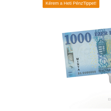
Kérem a Heti PénzTippet!