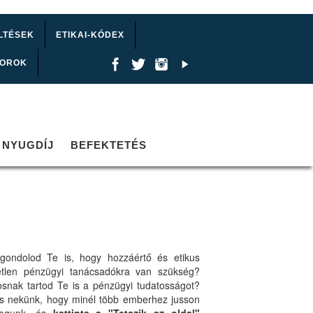
LTÉSEK
ETIKAI-KÓDEX
TOROK
NYUGDÍJ
BEFEKTETÉS
gondolod Te is, hogy hozzáértő és etikus
etlen pénzügyi tanácsadókra van szükség?
osnak tartod Te is a pénzügyi tudatosságot?
ts nekünk, hogy minél több emberhez jusson