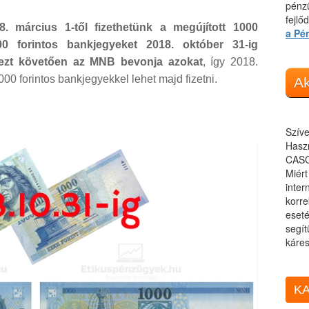
pénzü
fejlő
 március 1-től fizethetünk a megújított 1000
a Pé
000 forintos bankjegyeket 2018. október 31-ig
, ezt követően az MNB bevonja azokat
, így 2018.
000 forintos bankjegyekkel lehet majd fizetni.
Ak
Szíve
Haszn
CASC
Miér
inter
korre
eseté
segít
káres
KA