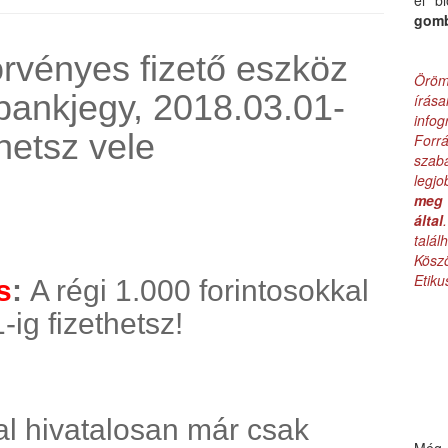
el b
gom
örvényes fizető eszköz
Öröm
 bankjegy, 2018.03.01-
írás
infog
thetsz vele
Forr
szab
legj
meg 
által
talá
Kös
Etik
s
:
A régi 1.000 forintosokkal
ig fizethetsz!
al hivatalosan már csak