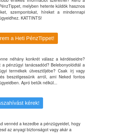
több értékes információt szeretnél? Kérd a
 PénzTippet, melyben hetente küldök hasznos
teket, szempontokat, híreket a mindennapi
ügyeidhez. KATTINTS!
rem a Heti PénzTippet!
jönne néhány konkrét válasz a kérdéseidre?
nt a pénzügyi tanácsadód? Belebonyolódtál a
ügyi termékek útvesztőjébe? Csak írj vagy
, és beszélgessünk arról, ami Neked fontos
gyeidben. Apró betűk nélkül...
sszahívást kérek!
d vennéd a kezedbe a pénzügyeidet, hogy
esd az anyagi biztonságot vagy akár a