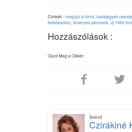
Címkék :
megújul a forint
,
bankjegyek cseréj
fizetőeszköz
,
érvényes pénzeink
,
új 1000 fori
Hozzászólások :
Oszd Meg a Cikket :
Szerző
Czirákiné 