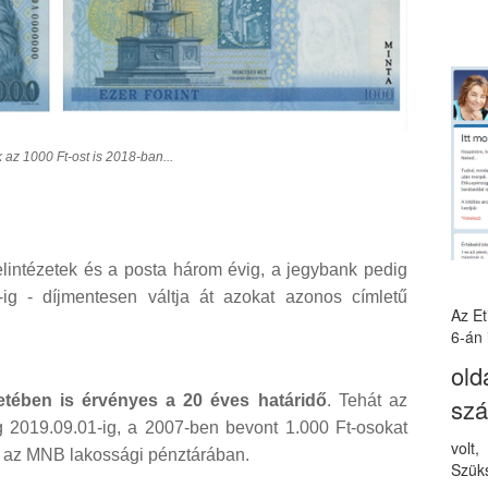
 az 1000 Ft-ost is 2018-ban...
elintézetek és a posta három évig, a jegybank pedig
ig - díjmentesen váltja át azokat azonos címletű
Az E
6-án 
old
tében is érvényes a 20 éves határidő
. Tehát az
sz
 2019.09.01-ig, a 2007-ben bevont 1.000 Ft-osokat
volt
en az MNB lakossági pénztárában.
Szüks