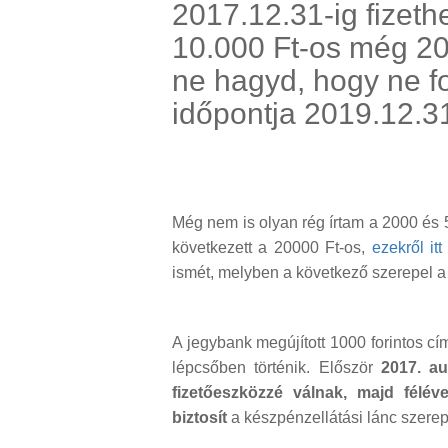
2017.12.31-ig fizethe
10.000 Ft-os még 20
ne hagyd, hogy ne f
időpontja 2019.12.3
Még nem is olyan rég írtam a 2000 és
következett a 20000 Ft-os,
ezekről it
ismét, melyben a következő szerepel a 
A jegybank megújított 1000 forintos cím
lépcsőben történik. Először
2017. au
fizetőeszközzé válnak, majd félév
biztosít
a készpénzellátási lánc szere