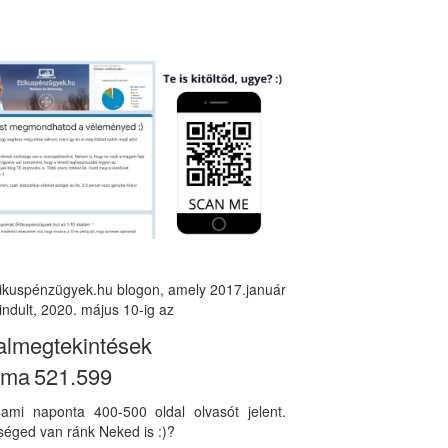
tikuspénzügyek.hu blogon, amely 2017.január
indult, 2020. május 10-ig az
almegtekintések
áma
521.599
, ami naponta 400-500 oldal olvasót jelent.
éged van ránk Neked is :)?