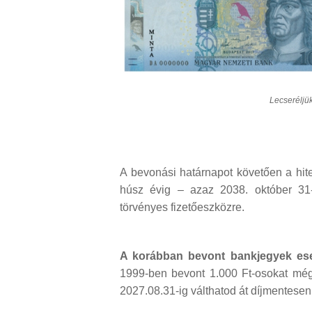
Lecseréljük
A bevonási határnapot követően a hit
húsz évig – azaz 2038. október 31-
törvényes fizetőeszközre.
A korábban bevont bankjegyek ese
1999-ben bevont 1.000 Ft-osokat még
2027.08.31-ig válthatod át díjmentes