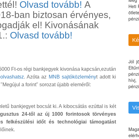
Még 
ttél!
Olvasd tovább!
A
Heti
ötle
18-ban biztosan érvényes,
pénz
ogadják el! Kivonásának
1.:
Olvasd tovább!
Ké
Jól 
Eltű
 5000 Ft-os régi bankjegyek kivonása kapcsán,ezután
pénz
t olvashatsz
. Azóta az
MNB sajtóközlemény
t adott ki
hívj
"Megújul a forint" sorozat újabb eleméről:
pénzü
letű bankjegyet bocsát ki. A kibocsátás ezúttal is két
Vi
gusztus 24-től az új 1000 forintosok törvényes
es felkészülési időt és technológiai támogatást
Maga
plőinek.
elérh