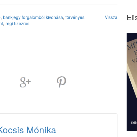
Eli
e
,
bankjegy forgalomból kivonása
,
törvényes
Vissza
nt
,
régi tízezres
Kocsis Mónika