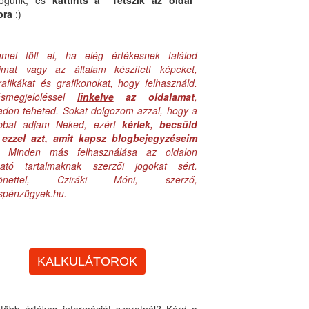
logunk, és
kattints a "Tetszik az oldal"
bra
:)
mel tölt el, ha elég értékesnek találod
aimat vagy az általam készített képeket,
rafikákat és grafikonokat, hogy felhasználd.
ásmegjelöléssel
linkelve
az oldalamat
,
adon teheted. Sokat dolgozom azzal, hogy a
obbat adjam Neked, ezért
kérlek, becsüld
ezzel azt, amit kapsz blogbejegyzéseim
. Minden más felhasználása az oldalon
lható tartalmaknak szerzői jogokat sért.
zönettel, Cziráki Móni, szerző,
uspénzügyek.hu.
KALKULÁTOROK