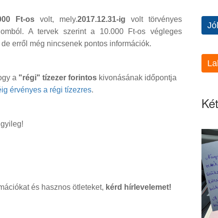
000 Ft-os
volt, mely.
2017.12.31-ig
volt törvényes
Jó
alomból. A tervek szerint a 10.000 Ft-os végleges
 de erről még nincsenek pontos információk.
La
hogy a
"régi" tízezer forintos
kivonásának időpontja
ig érvényes a régi tízezres
.
Két
gyileg!
mációkat és hasznos ötleteket,
kérd hírlevelemet!