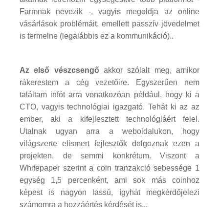
Farmnak nevezik -, vagyis megoldja az online
vásárlások problémáit, emellett passzív jövedelmet
is termelne (legalábbis ez a kommunikáció)..
Az első vészcsengő
akkor szólalt meg, amikor
rákerestem a cég vezetőire. Egyszerűen nem
találtam infót arra vonatkozóan például, hogy ki a
CTO, vagyis technológiai igazgató. Tehát ki az az
ember, aki a kifejlesztett technológiáért felel.
Utalnak ugyan arra a weboldalukon, hogy
világszerte elismert fejlesztők dolgoznak ezen a
projekten, de semmi konkrétum. Viszont a
Whitepaper szerint a coin tranzakció sebessége 1
egység 1,5 percenként, ami sok más coinhoz
képest is nagyon lassú, ígyhát megkérdőjelezi
számomra a hozzáértés kérdését is...