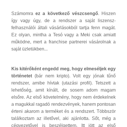
Számomra
ez a következő vészcsengő
. Hiszen
így vagy úgy, de a rendszer a saját liszensz-
felhasználói általi vásárlásokból tartja fenn magát.
Ez olyan, mintha a Tesó vagy a Meki csak amiatt
működne, mert a franchise partnerei vásárolnak a
saját üzletükben...
Kis kitérőként engedd meg, hogy elmeséljek egy
történetet
(bár nem kripto). Volt egy jónak tűnő
rendszer, amibe hívtak (utazási profil). Tetszett a
lehetőség, amit kínált, de sosem adom magam
elsőre. Az első követelmény, hogy nem érdekelnek
a magukkal ragadó rendezvények, hanem pontosan
érteni akarom a terméket és a rendszert. Többször
találkoztam az illetővel, aki ajánlotta. Sőt, még a
cégvezetővel is beszélgettem. Itt jött az első