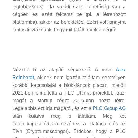
legtöbbeknek). Ha valódi üzleti lehetőség van a
cégben és ezért fektetsz be (pl. a létrehozott
platformba), akkor az befektetés. Ezért volt annyira
fontos tisztáznunk, hogy mit találhatunk a cégről.
Nézzük ki az alapító cégvezető. A neve
Alex
Reinhardt
, akinek nem igazán találtam semmilyen
korábbi kapcsolatát a blokkláncok piacán, mielőtt
2021-ben elindította a PLC Ultima projektet, igaz,
magát a startup céget 2016-ban hozta létre.
Legalábbis ezt írja magáról, és ezt a
PLC Group AG
után kutatva meg is találtam. Még két
token kapcsolódik a nevéhez: a Platincoin és az
Elvn (Crypto-messenger). Érdekes, hogy a PLC