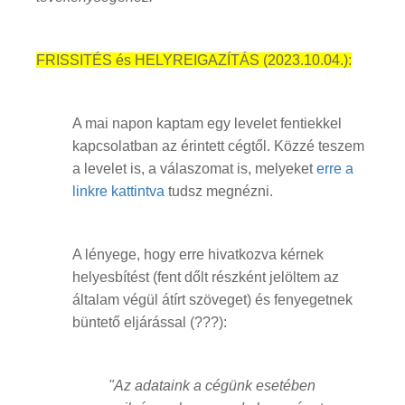
FRISSITÉS és HELYREIGAZÍTÁS (2023.10.04.):
A mai napon kaptam egy levelet fentiekkel
kapcsolatban az érintett cégtől. Közzé teszem
a levelet is, a válaszomat is, melyeket
erre a
linkre kattintva
tudsz megnézni.
A lényege, hogy erre hivatkozva kérnek
helyesbítést (fent dőlt részként jelöltem az
általam végül átírt szöveget) és fenyegetnek
büntető eljárással (???):
"Az adataink a cégünk esetében