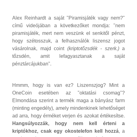
Alex Reinhardt a saját "Piramisjáték vagy nem?"
című videójában a következőket mondja: "nem
piramisjáték, mert nem veszünk el senkitől pénzt,
hogy szétosszuk, a felhasználók liszensz jogot
vásárolnak, majd coint
(kriptotőzsdék - szerk.)
a
tőzsdén, amit lefagyasztanak a saját
pénztárcájukban".
Hmmm, hogy is van ez? Liszenszjog? Mint a
OneCoin esetében az "oktatási csomag"?
Elmondása szerint a termék maga a bányász farm
(minting engedély), amely mindenkinek lehetőséget
ad arra, hogy érméket verjen és azokat értékesítse.
Hangsúlyozzák, hogy nem kell érteni a
kriptókhoz, csak egy okostelefon kell hozzá
, a