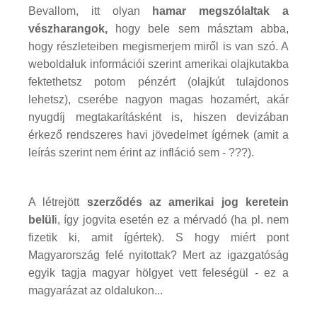
Bevallom, itt olyan
hamar megszólaltak a
vészharangok,
hogy bele sem másztam abba,
hogy részleteiben megismerjem miről is van szó. A
weboldaluk információi szerint amerikai olajkutakba
fektethetsz potom pénzért (olajkút tulajdonos
lehetsz), cserébe nagyon magas hozamért, akár
nyugdíj megtakarításként is, hiszen devizában
érkező rendszeres havi jövedelmet ígérnek (amit a
leírás szerint nem érint az infláció sem - ???).
A létrejött
szerződés az amerikai jog keretein
belül
i, így jogvita esetén ez a mérvadó (ha pl. nem
fizetik ki, amit ígértek). S hogy miért pont
Magyarország felé nyitottak? Mert az igazgatóság
egyik tagja magyar hölgyet vett feleségül - ez a
magyarázat az oldalukon...