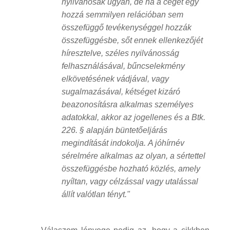
nyilvánosak ugyan, de ha a céget egy
hozzá semmilyen relációban sem
összefüggő tevékenységgel hozzák
összefüggésbe, sőt ennek ellenkezőjét
híresztelve, széles nyilvánosság
felhasználásával, bűncselekmény
elkövetésének vádjával, vagy
sugalmazásával, kétséget kizáró
beazonosításra alkalmas személyes
adatokkal, akkor az jogellenes és a Btk.
226. § alapján büntetőeljárás
megindítását indokolja. A jóhírnév
sérelmére alkalmas az olyan, a sértettel
összefüggésbe hozható közlés, amely
nyíltan, vagy célzással vagy utalással
állít valótlan tényt."