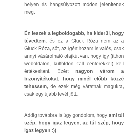
helyen és hangsúlyozott módon jelenítenek
meg.
Én leszek a legboldogabb, ha kiderül, hogy
tévedtem
, és ez a Glück Róza nem az a
Glück Róza, sőt, az ígért hozam is valós, csak
annyi vásárolható olajkút van, hogy így (itthon
weboldalon, külföldön call centerekkel) kell
értékesíteni. Ezért
nagyon várom a
bizonyítékokat, hogy minél előbb közzé
tehessem
, de ezek még váratnak magukra,
csak egy újabb levél jött...
Addig továbbra is úgy gondolom, hogy
ami túl
szép, hogy igaz legyen, az túl szép, hogy
igaz legyen :))