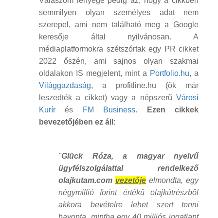
Válaszom lényege pedig az, hogy a cikkben
semmilyen olyan személyes adat nem
szerepel, ami nem található meg a Google
keresője által nyilvánosan. A
médiaplatformokra szétszórtak egy PR cikket
2022 őszén, ami sajnos olyan szakmai
oldalakon IS megjelent, mint a
Portfolio.hu
, a
Világgazdaság
, a profitline.hu (ők már
leszedték a cikket) vagy a népszerű
Városi
Kurír
és
FM Business
.
Ezen cikkek
bevezetőjében ez áll:
"
Glück Róza, a magyar nyelvű
ügyfélszolgálattal rendelkező
olajkutam.com
vezetője
elmondta, egy
négymillió forint értékű olajkútrészből
akkora bevételre lehet szert tenni
havonta, mintha egy 40 milliós ingatlant