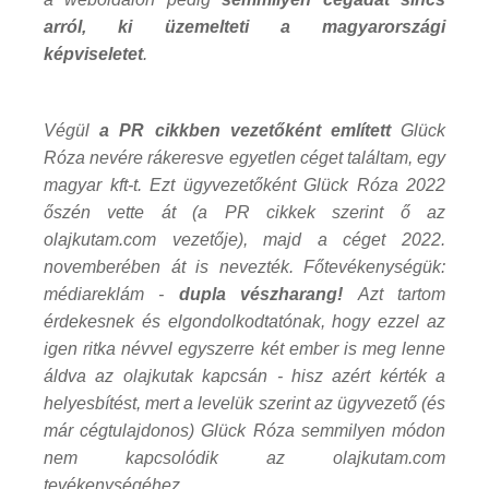
arról, ki üzemelteti a magyarországi
képviseletet
.
Végül
a PR cikkben vezetőként említett
Glück
Róza nevére rákeresve egyetlen céget találtam, egy
magyar kft-t. Ezt ügyvezetőként Glück Róza 2022
őszén vette át (a PR cikkek szerint ő az
olajkutam.com vezetője), majd a céget 2022.
novemberében át is nevezték. Főtevékenységük:
médiareklám -
dupla vészharang!
Azt tartom
érdekesnek és elgondolkodtatónak, hogy ezzel az
igen ritka névvel egyszerre két ember is meg lenne
áldva az olajkutak kapcsán - hisz azért kérték a
helyesbítést, mert a levelük szerint az ügyvezető (és
már cégtulajdonos) Glück Róza semmilyen módon
nem kapcsolódik az olajkutam.com
tevékenységéhez.