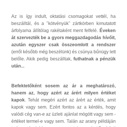
Az is így indult, oktatási csomagokat vettél, ha
beszálltál, és a "kötvényük" zártkörben kimutatott
árfolyama állítólag rakétaként ment felfelé.
Éveken
át szervezték be a gyors meggazdagodás hívőit,
azután egyszer csak összeomlott a rendszer
(erről később még beszélünk) és csúnya bűnügy lett
belőle. Akik pedig beszálltak,
futhatnak a pénzük
után...
Befektetőként sosem az ár a meghatározó,
hanem az, hogy azért az árért milyen értéket
kapok
. Tehát megéri azért az árért az érték, amit
kapok vagy sem. Ezért fontos az a kérdés, hogy
valódi cég van-e az üzleti ajánlat mögött vagy sem -
értéket termel-e vagy sem. Talán az arany példáján