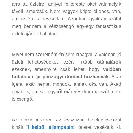
arra az üzletre, amivel felkereste őket valamelyik
távoli ismerősük. Nem vagyok kripto ellenes, van,
amibe én is beszálltam. Azonban gyakran szólal
meg bennem a vészcsengő egy-egy fantasztikus
üzleti ajánlat hallatán.
Mivel nem szeretném én sem kihagyni a valóban jó
üzleti lehetőségeket, ezért inkább
utánajárok
ezeknek, amennyire csak lehet, hogy
valóban
tudatosan jó pénzügyi döntést hozhassak
. Akár
igent, akár nemet mondok, annak oka van. Akad
olyan is, amikor egyből már vészharang szól, nem
is csengő...
Az előző részben az évszázad befektetéseként
kínált "
Hitelből állampapírt
" ötletet veséztük ki,