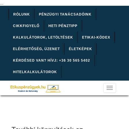
...
RÓLUNK
PÉNZÜGYI TANÁCSADÓINK
CIKKFIGYELŐ
HETI PÉNZTIPP
KALKULÁTOROK, LETÖLTÉSEK
ETIKAI-KÓDEX
ELÉRHETŐSÉG, ÜZENET
ÉLETKÉPEK
KÉRDÉSED VAN? HÍVJ: +36 30 565 5402
HITELKALKULÁTOROK
Toggle
navigation