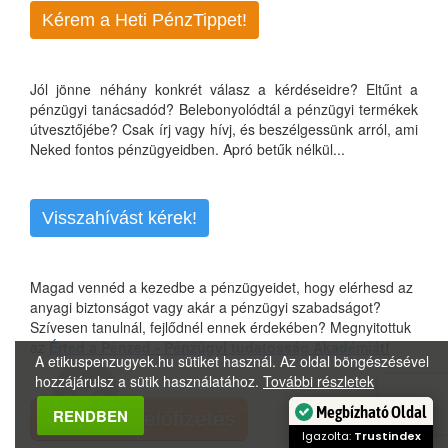
Kérem a Heti PénzTippet!
Jól jönne néhány konkrét válasz a kérdéseidre? Eltűnt a
pénzügyi tanácsadód? Belebonyolódtál a pénzügyi termékek
útvesztőjébe? Csak írj vagy hívj, és beszélgessünk arról, ami
Neked fontos pénzügyeidben. Apró betűk nélkül...
Visszahívást kérek!
Magad vennéd a kezedbe a pénzügyeidet, hogy elérhesd az
anyagi biztonságot vagy akár a pénzügyi szabadságot?
Szívesen tanulnál, fejlődnél ennek érdekében? Megnyitottuk
az
Érted a Pénzed - Pénzügyi tudatosság Akadémiá
t!
A etikuspenzugyek.hu sütiket használ. Az oldal böngészésével
hozzájárulsz a sütik használatához.
További részletek
Megbízható Oldal
RENDBEN
Akadémia előfizetés
Igazolta:
Trustindex