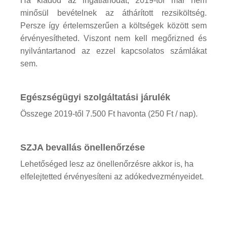
Ha kiadod az ingatlanodat, 2019-től már nem
minősül bevételnek az áthárított rezsiköltség.
Persze így értelemszerűen a költségek között sem
érvényesítheted. Viszont nem kell megőrizned és
nyilvántartanod az ezzel kapcsolatos számlákat
sem.
Egészségügyi szolgáltatási járulék
Összege 2019-től 7.500 Ft havonta (250 Ft / nap).
SZJA bevallás önellenőrzése
Lehetőséged lesz az önellenőrzésre akkor is, ha
elfelejtetted érvényesíteni az adókedvezményeidet.