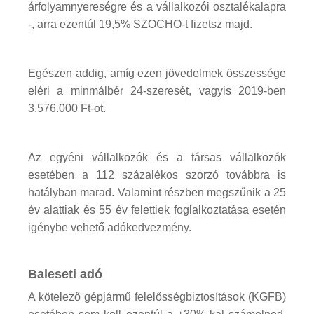
árfolyamnyereségre és a vállalkozói osztalékalapra
-, arra ezentúl 19,5% SZOCHO-t fizetsz majd.
Egészen addig, amíg ezen jövedelmek összessége
eléri a minmálbér 24-szeresét, vagyis 2019-ben
3.576.000 Ft-ot.
Az egyéni vállalkozók és a társas vállalkozók
esetében a 112 százalékos szorzó továbbra is
hatályban marad. Valamint részben megszűnik a 25
év alattiak és 55 év felettiek foglalkoztatása esetén
igénybe vehető adókedvezmény.
Baleseti adó
A kötelező gépjármű felelősségbiztosítások (KGFB)