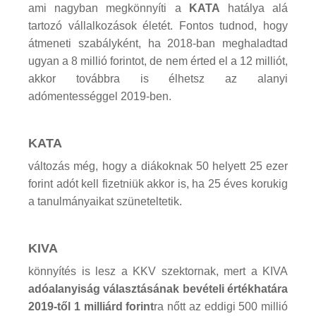
ami nagyban megkönnyíti a
KATA
hatálya alá
tartozó vállalkozások életét. Fontos tudnod, hogy
átmeneti szabályként, ha 2018-ban meghaladtad
ugyan a 8 millió forintot, de nem érted el a 12 milliót,
akkor továbbra is élhetsz az alanyi
adómentességgel 2019-ben.
KATA
változás még, hogy a diákoknak 50 helyett 25 ezer
forint adót kell fizetniük akkor is, ha 25 éves korukig
a tanulmányaikat szüneteltetik.
KIVA
könnyítés is lesz a KKV szektornak, mert a KIVA
adóalanyiság választásának bevételi értékhatára
2019-től 1 milliárd forint
ra nőtt az eddigi 500 millió