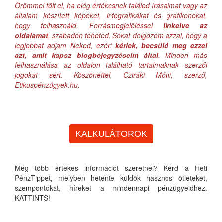
Örömmel tölt el, ha elég értékesnek találod írásaimat vagy az
általam készített képeket, infografikákat és grafikonokat,
hogy felhasználd. Forrásmegjelöléssel
linkelve
az
oldalamat
, szabadon teheted. Sokat dolgozom azzal, hogy a
legjobbat adjam Neked, ezért
kérlek, becsüld meg ezzel
azt, amit kapsz blogbejegyzéseim által
. Minden más
felhasználása az oldalon található tartalmaknak szerzői
jogokat sért. Köszönettel, Cziráki Móni, szerző,
Etikuspénzügyek.hu.
KALKULÁTOROK
Még több értékes információt szeretnél? Kérd a Heti
PénzTippet, melyben hetente küldök hasznos ötleteket,
szempontokat, híreket a mindennapi pénzügyeidhez.
KATTINTS!