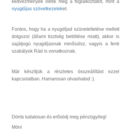
kedvezmények illetik meg a foglalkoztatót, mint a
nyugdíjas szövetkezetek
et.
Fontos, hogy ha a nyugdíjad szüneteltetése mellett
dolgozol (állami tisztség betöltése miatt), akkor is
sajátjogú nyugdíjasnak minősülsz, vagyis a fenti
szabályok Rád is vonatkoznak.
Már készítjük a részletes összeállítást ezzel
kapcsolatban. Hamarosan olvashatod :).
Dönts tudatosan és erősödj meg pénzügyileg!
Móni