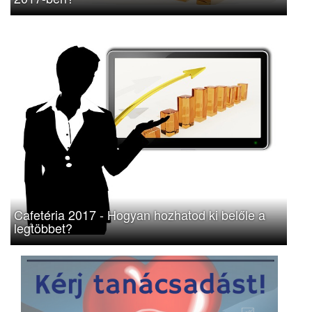
Cafetéria 2017 - Hogyan hozhatod ki belőle a
legtöbbet?