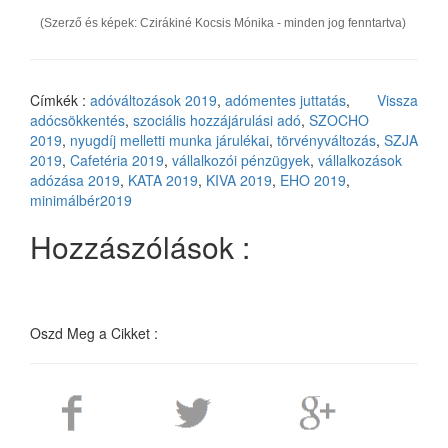
(Szerző és képek: Czirákiné Kocsis Mónika - minden jog fenntartva)
Címkék :
adóváltozások 2019
,
adómentes juttatás
,
Vissza
adócsökkentés
,
szociális hozzájárulási adó
,
SZOCHO
2019
,
nyugdíj melletti munka járulékai
,
törvényváltozás
,
SZJA
2019
,
Cafetéria 2019
,
vállalkozói pénzügyek
,
vállalkozások
adózása 2019
,
KATA 2019
,
KIVA 2019
,
EHO 2019
,
minimálbér2019
Hozzászólások :
Oszd Meg a Cikket :