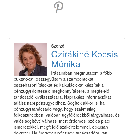
Szerző
Czirákiné Kocsis
Mónika
Írásaimban megmutatom a főbb
buktatókat, összegyűjtöm a szempontokat,
összehasonlításokat és kalkulációkat készítek a
pénzügyi döntéseid megkönnyítésére, a megfelelő
tanácsadó kiválasztására. Naprakész információkat
találsz napi pénzügyeidhez. Segítek akkor is, ha
pénzügyi tanácsadó vagy, hogy szakmailag
felkészültebben, valóban ügyfélérdekből tárgyalhass, és
valós segítővé válhass, mert érdemes, széles piaci
ismeretekkel, megfelelő szakértelemmel, etikusan
dolgozni. Ha független pénzügyi tanácsadóra van