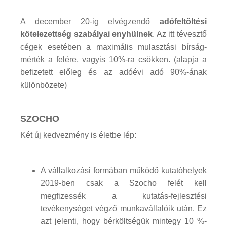
A december 20-ig elvégzendő
adófeltöltési
kötelezettség szabályai enyhülnek
. Az itt tévesztő
cégek esetében a maximális mulasztási bírság-
mérték a felére, vagyis 10%-ra csökken. (alapja a
befizetett előleg és az adóévi adó 90%-ának
különbözete)
SZOCHO
Két új kedvezmény is életbe lép:
A vállalkozási formában működő kutatóhelyek
2019-ben csak a Szocho felét kell
megfizessék a kutatás-fejlesztési
tevékenységet végző munkavállalóik után. Ez
azt jelenti, hogy bérköltségük mintegy 10 %-