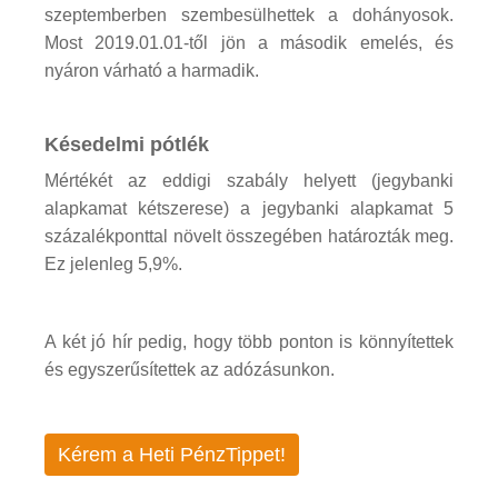
szeptemberben szembesülhettek a dohányosok.
Most 2019.01.01-től jön a második emelés, és
nyáron várható a harmadik.
Késedelmi pótlék
Mértékét az eddigi szabály helyett (jegybanki
alapkamat kétszerese) a jegybanki alapkamat 5
százalékponttal növelt összegében határozták meg.
Ez jelenleg 5,9%.
A két jó hír pedig, hogy több ponton is könnyítettek
és egyszerűsítettek az adózásunkon.
Kérem a Heti PénzTippet!