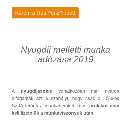
Kérem a Heti PénzTippet!
Nyugdíj melletti munka
adózása 2019
A
nyugdíjasok
ra vonatkozóan már nyáron
elfogadták azt a szabályt, hogy csak a 15%-os
SZJA terheli a munkabérüket, más
járulékot nem
kell fizetniük a munkaviszonyuk után
.