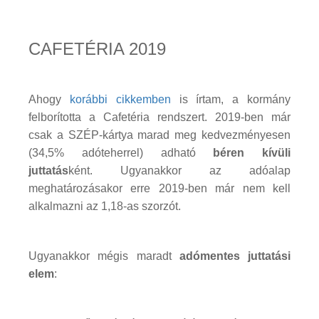
CAFETÉRIA 2019
Ahogy
korábbi cikkemben
is írtam, a kormány
felborította a Cafetéria rendszert. 2019-ben már
csak a SZÉP-kártya marad meg kedvezményesen
(34,5% adóteherrel) adható
béren kívüli
juttatás
ként. Ugyanakkor az adóalap
meghatározásakor erre 2019-ben már nem kell
alkalmazni az 1,18-as szorzót.
Ugyanakkor mégis maradt
adómentes juttatási
elem
: