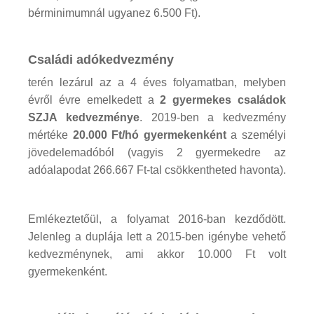
bérminimumnál ugyanez 6.500 Ft).
Családi adókedvezmény
terén lezárul az a 4 éves folyamatban, melyben
évről évre emelkedett a
2 gyermekes családok
SZJA kedvezménye
. 2019-ben a kedvezmény
mértéke
20.000 Ft/hó gyermekenként
a személyi
jövedelemadóból (vagyis 2 gyermekedre az
adóalapodat 266.667 Ft-tal csökkentheted havonta).
Emlékeztetőül, a folyamat 2016-ban kezdődött.
Jelenleg a duplája lett a 2015-ben igénybe vehető
kedvezménynek, ami akkor 10.000 Ft volt
gyermekenként.