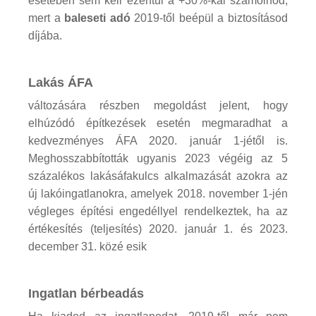
esetében sem kell ezentúl a +30%-kal számolnod,
mert a
baleseti adó
2019-től beépül a biztosításod
díjába.
Lakás ÁFA
változására részben megoldást jelent, hogy
elhúzódó építkezések esetén megmaradhat a
kedvezményes ÁFA 2020. január 1-jétől is.
Meghosszabbították ugyanis 2023 végéig az 5
százalékos lakásáfakulcs alkalmazását azokra az
új lakóingatlanokra, amelyek 2018. november 1-jén
végleges építési engedéllyel rendelkeztek, ha az
értékesítés (teljesítés) 2020. január 1. és 2023.
december 31. közé esik
Ingatlan bérbeadás