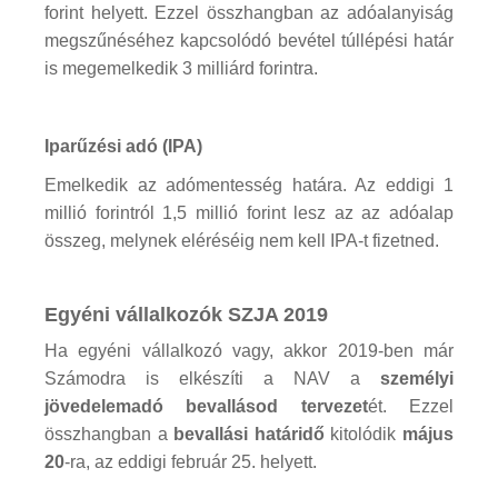
forint helyett. Ezzel összhangban az adóalanyiság
megszűnéséhez kapcsolódó bevétel túllépési határ
is megemelkedik 3 milliárd forintra.
Iparűzési adó (IPA)
Emelkedik az adómentesség határa. Az eddigi 1
millió forintról 1,5 millió forint lesz az az adóalap
összeg, melynek eléréséig nem kell IPA-t fizetned.
Egyéni vállalkozók SZJA 2019
Ha egyéni vállalkozó vagy, akkor 2019-ben már
Számodra is elkészíti a NAV a
személyi
jövedelemadó bevallásod tervezet
ét. Ezzel
összhangban a
bevallási határidő
kitolódik
május
20
-ra, az eddigi február 25. helyett.