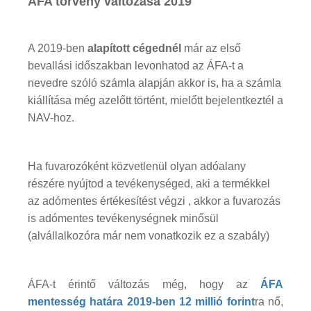
ÁFA törvény változása 2019
A 2019-ben
alapított cégednél
már az első
bevallási időszakban levonhatod az ÁFA-t a
nevedre szóló számla alapján akkor is, ha a számla
kiállítása még azelőtt történt, mielőtt bejelentkeztél a
NAV-hoz.
Ha fuvarozóként közvetlenül olyan adóalany
részére nyújtod a tevékenységed, aki a termékkel
az adómentes értékesítést végzi , akkor a fuvarozás
is adómentes tevékenységnek minősül
(alvállalkozóra már nem vonatkozik ez a szabály)
ÁFA-t érintő változás még, hogy az
ÁFA
mentesség határa 2019-ben 12 millió forint
ra nő,