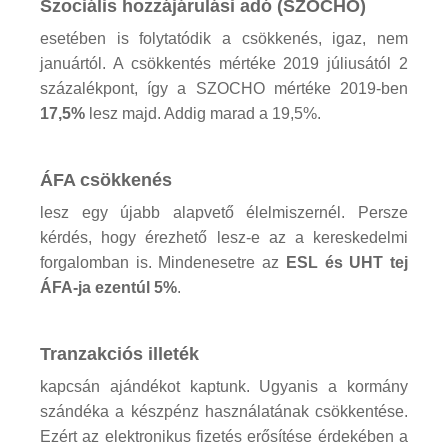
Szociális hozzájárulási adó (SZOCHO)
esetében is folytatódik a csökkenés, igaz, nem
januártól. A csökkentés mértéke 2019 júliusától 2
százalékpont, így a SZOCHO mértéke 2019-ben
17,5%
lesz majd. Addig marad a 19,5%.
ÁFA csökkenés
lesz egy újabb alapvető élelmiszernél. Persze
kérdés, hogy érezhető lesz-e az a kereskedelmi
forgalomban is. Mindenesetre az
ESL és UHT tej
ÁFA-ja ezentúl 5%
.
Tranzakciós illeték
kapcsán ajándékot kaptunk. Ugyanis a kormány
szándéka a készpénz használatának csökkentése.
Ezért az elektronikus fizetés erősítése érdekében a