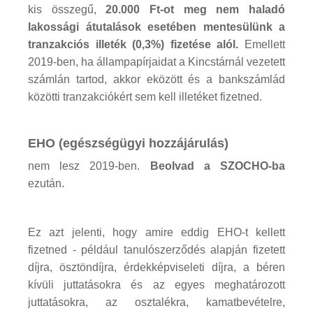
kis összegű,
20.000 Ft-ot meg nem haladó
lakossági átutalások esetében mentesülünk a
tranzakciós illeték (0,3%) fizetése alól.
Emellett
2019-ben, ha állampapírjaidat a Kincstárnál vezetett
számlán tartod, akkor eközött és a bankszámlád
közötti tranzakciókért sem kell illetéket fizetned.
EHO (egészségügyi hozzájárulás)
nem lesz 2019-ben.
Beolvad a SZOCHO-ba
ezután.
Ez azt jelenti, hogy amire eddig EHO-t kellett
fizetned - például tanulószerződés alapján fizetett
díjra, ösztöndíjra, érdekképviseleti díjra, a béren
kívüli juttatásokra és az egyes meghatározott
juttatásokra, az osztalékra, kamatbevételre,