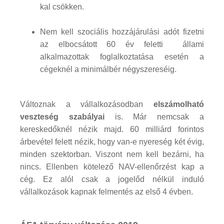
kal csökken.
Nem kell szociális hozzájárulási adót fizetni
az elbocsátott 60 év feletti állami
alkalmazottak foglalkoztatása esetén a
cégeknél a minimálbér négyszereséig.
Változnak a vállalkozásodban
elszámolható
veszteség szabályai
is. Már nemcsak a
kereskedőknél nézik majd. 60 milliárd forintos
árbevétel felett nézik, hogy van-e nyereség két évig,
minden szektorban. Viszont nem kell bezárni, ha
nincs. Ellenben kötelező NAV-ellenőrzést kap a
cég. Ez alól csak a jogelőd nélkül induló
vállalkozások kapnak felmentés az első 4 évben.