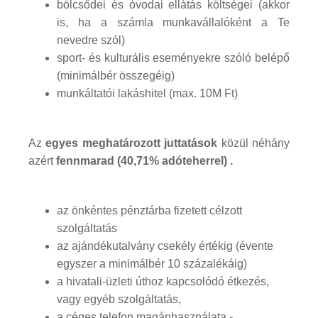
bölcsődei és óvodai ellátás költségei (akkor
is, ha a számla munkavállalóként a Te
nevedre szól)
sport- és kulturális eseményekre szóló belépő
(minimálbér összegéig)
munkáltatói lakáshitel (max. 10M Ft)
Az
egyes meghatározott juttatások
közül néhány
azért
fennmarad (40,71% adóteherrel) .
az önkéntes pénztárba fizetett célzott
szolgáltatás
az ajándékutalvány csekély értékig (évente
egyszer a minimálbér 10 százalékáig)
a hivatali-üzleti úthoz kapcsolódó étkezés,
vagy egyéb szolgáltatás,
a céges telefon magánhasználata -