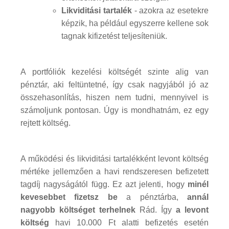
Likviditási tartalék
- azokra az esetekre
képzik, ha például egyszerre kellene sok
tagnak kifizetést teljesíteniük.
A portfóliók kezelési költségét szinte alig van
pénztár, aki feltüntetné, így csak nagyjából jó az
összehasonlítás, hiszen nem tudni, mennyivel is
számoljunk pontosan. Úgy is mondhatnám, ez egy
rejtett költség.
A működési és likviditási tartalékként levont költség
mértéke jellemzően a havi rendszeresen befizetett
tagdíj nagyságától függ. Ez azt jelenti, hogy
minél
kevesebbet fizetsz be
a pénztárba,
annál
nagyobb költséget terhelnek
Rád. Így
a levont
költség
havi 10.000 Ft alatti befizetés esetén