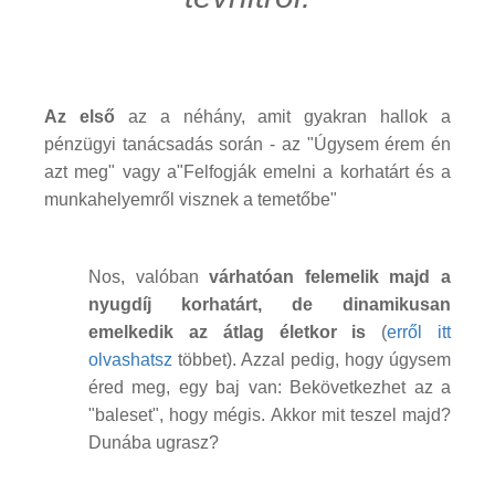
Az első
az a néhány, amit gyakran hallok a
pénzügyi tanácsadás során - az "Úgysem érem én
azt meg" vagy a"Felfogják emelni a korhatárt és a
munkahelyemről visznek a temetőbe"
Nos, valóban
várhatóan felemelik majd a
nyugdíj korhatárt, de dinamikusan
emelkedik az átlag életkor is
(
erről itt
olvashatsz
többet). Azzal pedig, hogy úgysem
éred meg, egy baj van: Bekövetkezhet az a
"baleset", hogy mégis. Akkor mit teszel majd?
Dunába ugrasz?