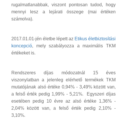
rugalmatlanabbak, viszont pontosan tudod, hogy
mennyi lesz a lejárati összege (mai értéken
számolva).
2017.01.01-jén életbe lépett az
Etikus életbiztosítási
koncepció
, mely szabályozza a maximális TKM
értékeket is.
Rendszeres díjas módozatnál 15 éves
viszonylatban a jelenleg elérhető termékek TKM
mutatójának alsó értéke 0,94% - 3,49% között van,
a felső érték pedig 1,99% - 5,21%. Egyszeri díjas
esetében pedig 10 évre az alsó értéke 1,36% -
2,04% között van, a felső érték pedig 2,10% -
3,10%.