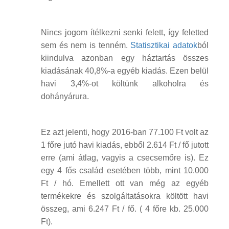
Nincs jogom ítélkezni senki felett, így feletted
sem és nem is tenném.
Statisztikai adatok
ból
kiindulva azonban egy háztartás összes
kiadásának 40,8%-a egyéb kiadás. Ezen belül
havi 3,4%-ot költünk alkoholra és
dohányárura.
Ez azt jelenti, hogy 2016-ban 77.100 Ft volt az
1 főre jutó havi kiadás, ebből 2.614 Ft / fő jutott
erre (ami átlag, vagyis a csecsemőre is). Ez
egy 4 fős család esetében több, mint 10.000
Ft / hó. Emellett ott van még az egyéb
termékekre és szolgáltatásokra költött havi
összeg, ami 6.247 Ft / fő. ( 4 főre kb. 25.000
Ft).