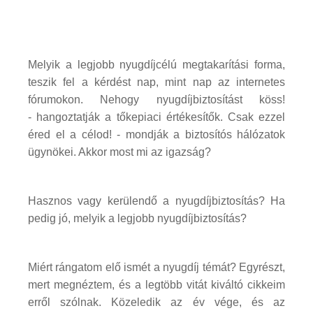
Melyik a legjobb nyugdíjcélú megtakarítási forma,
teszik fel a kérdést nap, mint nap az internetes
fórumokon. Nehogy nyugdíjbiztosítást köss!
- hangoztatják a tőkepiaci értékesítők. Csak ezzel
éred el a célod! - mondják a biztosítós hálózatok
ügynökei. Akkor most mi az igazság?
Hasznos vagy kerülendő a nyugdíjbiztosítás? Ha
pedig jó, melyik a legjobb nyugdíjbiztosítás?
Miért rángatom elő ismét a nyugdíj témát? Egyrészt,
mert megnéztem, és a legtöbb vitát kiváltó cikkeim
erről szólnak. Közeledik az év vége, és az