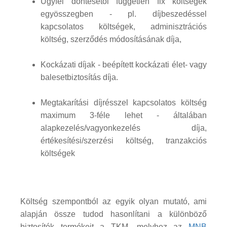
Ügyfél döntésétől független fix költségek
egyösszegben - pl. díjbeszedéssel
kapcsolatos költségek, adminisztrációs
költség, szerződés módosításának díja,
Kockázati díjak - beépített kockázati élet- vagy
balesetbiztosítás díja.
Megtakarítási díjrésszel kapcsolatos költség
maximum 3-féle lehet - általában
alapkezelés/vagyonkezelés díja,
értékesítési/szerzési költség, tranzakciós
költségek
Költség szempontból az egyik olyan mutató, ami
alapján össze tudod hasonlítani a különböző
biztosítók termékeit a TKM, melyhez az
MNB