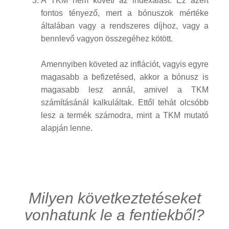
A TKM nem követi az indexálást. Ez azért
fontos tényező, mert a bónuszok mértéke
általában vagy a rendszeres díjhoz, vagy a
bennlevő vagyon összegéhez kötött.
Amennyiben követed az inflációt, vagyis egyre
magasabb a befizetésed, akkor a bónusz is
magasabb lesz annál, amivel a TKM
számításánál kalkuláltak. Ettől tehát olcsóbb
lesz a termék számodra, mint a TKM mutató
alapján lenne.
Milyen következtetéseket
vonhatunk le a fentiekből?