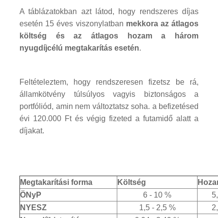
A táblázatokban azt látod, hogy rendszeres díjas
esetén 15 éves viszonylatban
mekkora az átlagos
költség és az átlagos hozam a három
nyugdíjcélú megtakarítás esetén
.
Feltételeztem, hogy rendszeresen fizetsz be rá,
államkötvény túlsúlyos vagyis biztonságos a
portfóliód, amin nem változtatsz soha. a befizetésed
évi 120.000 Ft és végig fizeted a futamidő alatt a
díjakat.
Megtakarítási forma
Költség
Hoz
ÖNyP
6 - 10 %
5
NYESZ
1,5 - 2,5 %
2