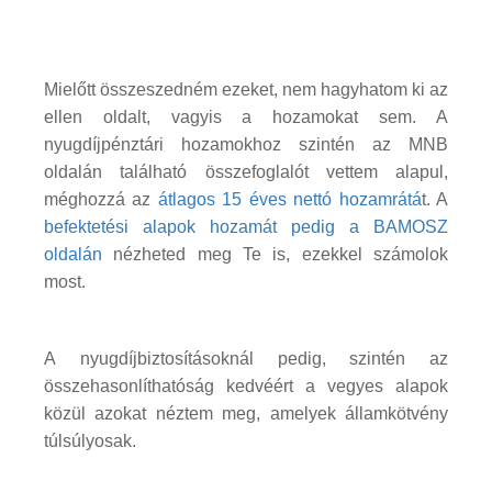
Mielőtt összeszedném ezeket, nem hagyhatom ki az
ellen oldalt, vagyis a hozamokat sem. A
nyugdíjpénztári hozamokhoz szintén az MNB
oldalán található összefoglalót vettem alapul,
méghozzá az
átlagos 15 éves nettó hozamrátá
t. A
befektetési alapok hozamát pedig a BAMOSZ
oldalán
nézheted meg Te is, ezekkel számolok
most.
A nyugdíjbiztosításoknál pedig, szintén az
összehasonlíthatóság kedvéért a vegyes alapok
közül azokat néztem meg, amelyek államkötvény
túlsúlyosak.