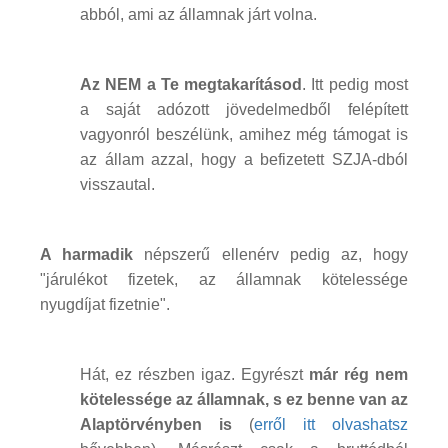
abból, ami az államnak járt volna.
Az NEM a Te megtakarításod
. Itt pedig most
a saját adózott jövedelmedből felépített
vagyonról beszélünk, amihez még támogat is
az állam azzal, hogy a befizetett SZJA-dból
visszautal.
A harmadik
népszerű ellenérv pedig az, hogy
"járulékot fizetek, az államnak kötelessége
nyugdíjat fizetnie".
Hát, ez részben igaz. Egyrészt
már rég nem
kötelessége az államnak, s ez benne van az
Alaptörvényben is
(
erről itt olvashatsz