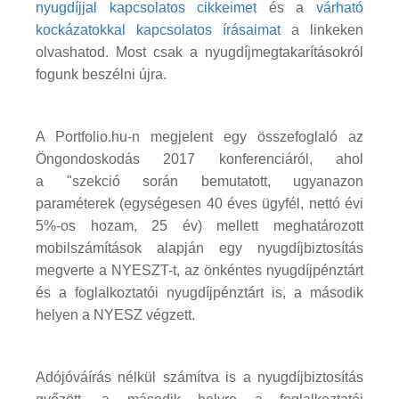
nyugdíjjal kapcsolatos cikkeimet
és a
várható
kockázatokkal kapcsolatos írásaimat
a linkeken
olvashatod. Most csak a nyugdíjmegtakarításokról
fogunk beszélni újra.
A Portfolio.hu-n megjelent egy összefoglaló az
Öngondoskodás 2017 konferenciáról, ahol
a "szekció során bemutatott, ugyanazon
paraméterek (egységesen 40 éves ügyfél, nettó évi
5%-os hozam, 25 év) mellett meghatározott
mobilszámítások alapján egy nyugdíjbiztosítás
megverte a NYESZT-t, az önkéntes nyugdíjpénztárt
és a foglalkoztatói nyugdíjpénztárt is, a második
helyen a NYESZ végzett.
Adójóváírás nélkül számítva is a nyugdíjbiztosítás