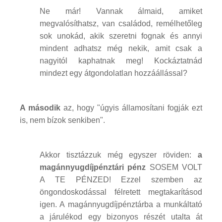
Ne már! Vannak álmaid, amiket
megvalósíthatsz, van családod, remélhetőleg
sok unokád, akik szeretni fognak és annyi
mindent adhatsz még nekik, amit csak a
nagyitól kaphatnak meg! Kockáztatnád
mindezt egy átgondolatlan hozzáállással?
A második
az, hogy "úgyis államosítani fogják ezt
is, nem bízok senkiben".
Akkor tisztázzuk még egyszer röviden:
a
magánnyugdíjpénztári pénz
SOSEM VOLT
A TE PÉNZED! Ezzel szemben az
öngondoskodással félretett megtakarításod
igen. A magánnyugdíjpénztárba a munkáltató
a járulékod egy bizonyos részét utalta át