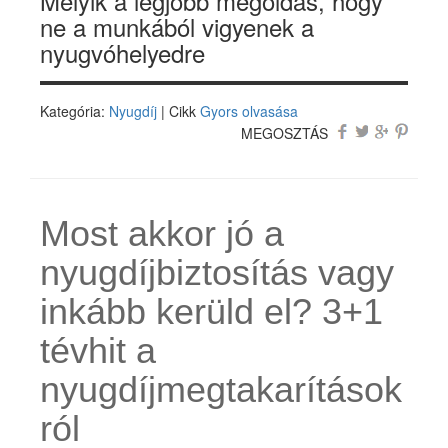
Melyik a legjobb megoldás, hogy
ne a munkából vigyenek a
nyugvóhelyedre
Kategória:
Nyugdíj
| Cikk
Gyors olvasása
MEGOSZTÁS
Most akkor jó a
nyugdíjbiztosítás vagy
inkább kerüld el? 3+1
tévhit a
nyugdíjmegtakarítások
ról