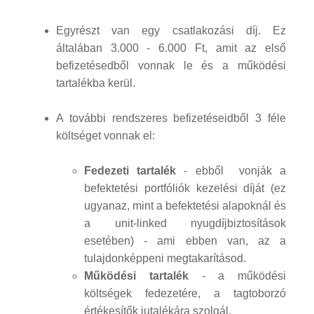
Egyrészt van egy csatlakozási díj. Ez
általában 3.000 - 6.000 Ft, amit az első
befizetésedből vonnak le és a működési
tartalékba kerül.
A további rendszeres befizetéseidből 3 féle
költséget vonnak el:
Fedezeti tartalék
- ebből vonják a
befektetési portfóliók kezelési díját (ez
ugyanaz, mint a befektetési alapoknál és
a unit-linked nyugdíjbiztosítások
esetében) - ami ebben van, az a
tulajdonképpeni megtakarításod.
Működési tartalék
- a működési
költségek fedezetére, a tagtoborzó
értékesítők jutalékára szolgál.