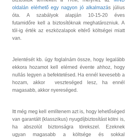
oldalán elérhető egy nagyon jó alkalmazá
s július
óta. A szabályok alapján 10-15-20 éves
futamidőre kell a biztosítóknak meghatározniuk. A
tól-ig érték az eszközalapok eltérő költségei miatt
van.
Jelentését kb. úgy foglalnám össze, hogy legalább
ekkora hozamot kell elérned évente ahhoz, hogy
nullás legyen a befektetésed. Ha ennél kevesebb a
hozam, akkor veszteséged lesz, ha ennél
magasabb, akkor nyereséged.
Itt még meg kell említenem azt is, hogy lehetőséged
van garantált (klasszikus) nyugdíjbiztosítást kötni is,
ha abszolút biztonságra törekszel. Ezeknek
ugyan magasabb a költsége és sokkal