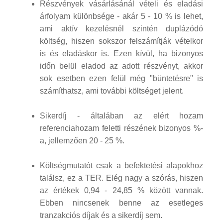
Részvények vásárlásánál vételi és eladási
árfolyam különbsége - akár 5 - 10 % is lehet,
ami aktív kezelésnél szintén duplázódó
költség, hiszen sokszor felszámítják vételkor
is és eladáskor is. Ezen kívül, ha bizonyos
időn belül eladod az adott részvényt, akkor
sok esetben ezen felül még "büntetésre" is
számíthatsz, ami további költséget jelent.
Sikerdíj - általában az elért hozam
referenciahozam feletti részének bizonyos %-
a, jellemzően 20 - 25 %.
Költségmutatót csak a befektetési alapokhoz
találsz, ez a TER. Elég nagy a szórás, hiszen
az értékek 0,94 - 24,85 % között vannak.
Ebben nincsenek benne az esetleges
tranzakciós díjak és a sikerdíj sem.