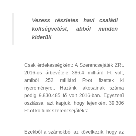
Vezess részletes havi családi
költségvetést, abból minden
kiderül!
Csak érdekességként: A Szerencsejáték ZRt.
2016-os árbevétele 386,4 milliárd Ft volt,
amiből 252 milliárd Ft-ot fizettek ki
nyereményre.. Hazánk lakosainak száma
pedig 9.830.485 fő volt 2016-ban. Egyszerű
osztással azt kapjuk, hogy fejenként 39.306
Ft-ot költünk szerencsejátékra.
Ezekből a számokból az következik, hogy az