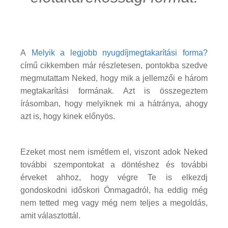
A
Melyik a legjobb nyugdíjmegtakarítási forma?
című cikkemben már részletesen, pontokba szedve
megmutattam Neked, hogy mik a jellemzői e három
megtakarítási formának. Azt is összegeztem
írásomban, hogy melyiknek mi a hátránya, ahogy
azt is, hogy kinek előnyös.
Ezeket most nem ismétlem el, viszont adok Neked
további szempontokat a döntéshez és további
érveket ahhoz, hogy végre Te is elkezdj
gondoskodni időskori Önmagadról, ha eddig még
nem tetted meg vagy még nem teljes a megoldás,
amit választottál.