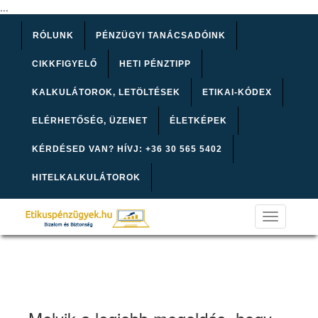
...
RÓLUNK
PÉNZÜGYI TANÁCSADÓINK
CIKKFIGYELŐ
HETI PÉNZTIPP
KALKULÁTOROK, LETÖLTÉSEK
ETIKAI-KÓDEX
ELÉRHETŐSÉG, ÜZENET
ÉLETKÉPEK
KÉRDÉSED VAN? HÍVJ: +36 30 565 5402
HITELKALKULÁTOROK
Toggle
navigation