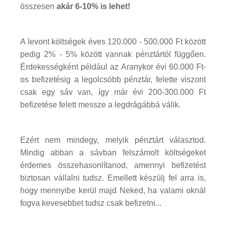
összesen
akár 6-10% is lehet!
A levont költségek éves 120.000 - 500.000 Ft között
pedig 2% - 5% között vannak pénztártól függően.
Érdekességként például az Aranykor évi 60.000 Ft-
os befizetésig a legolcsóbb pénztár, felette viszont
csak egy sáv van, így már évi 200-300.000 Ft
befizetése felett messze a legdrágábbá válik.
Ezért nem mindegy, melyik pénztárt választod.
Mindig abban a sávban felszámolt költségeket
érdemes összehasonlítanod, amennyi befizetést
biztosan vállalni tudsz. Emellett készülj fel arra is,
hogy mennyibe kerül majd Neked, ha valami oknál
fogva kevesebbet tudsz csak befizetni...