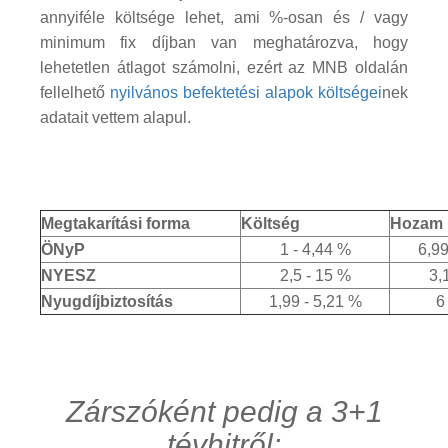
annyiféle költsége lehet, ami %-osan és / vagy
minimum fix díjban van meghatározva, hogy
lehetetlen átlagot számolni, ezért az MNB oldalán
fellelhető
nyilvános befektetési alapok költségei
nek
adatait vettem alapul.
Megtakarítási forma
Költség
Hozam
ÖNyP
1 - 4,44 %
6,99
NYESZ
2,5 - 15 %
3,
Nyugdíjbiztosítás
1,99 - 5,21 %
6
Zárszóként pedig a 3+1
tévhitről: