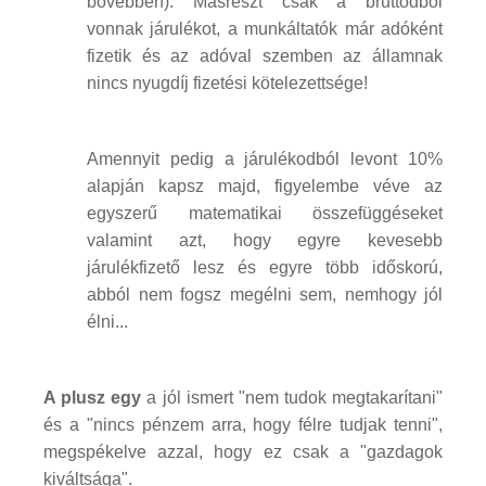
bővebben). Másrészt csak a bruttódból
vonnak járulékot, a munkáltatók már adóként
fizetik és az adóval szemben az államnak
nincs nyugdíj fizetési kötelezettsége!
Amennyit pedig a járulékodból levont 10%
alapján kapsz majd, figyelembe véve az
egyszerű matematikai összefüggéseket
valamint azt, hogy egyre kevesebb
járulékfizető lesz és egyre több időskorú,
abból nem fogsz megélni sem, nemhogy jól
élni...
A plusz egy
a jól ismert "nem tudok megtakarítani"
és a "nincs pénzem arra, hogy félre tudjak tenni",
megspékelve azzal, hogy ez csak a "gazdagok
kiváltsága".