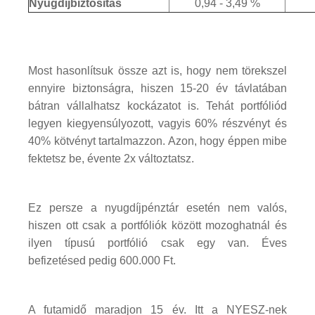
Nyugdíjbiztosítás
0,94 - 3,49 %
Most hasonlítsuk össze azt is, hogy nem törekszel
ennyire biztonságra, hiszen 15-20 év távlatában
bátran vállalhatsz kockázatot is. Tehát portfóliód
legyen kiegyensúlyozott, vagyis 60% részvényt és
40% kötvényt tartalmazzon. Azon, hogy éppen mibe
fektetsz be, évente 2x változtatsz.
Ez persze a nyugdíjpénztár esetén nem valós,
hiszen ott csak a portfóliók között mozoghatnál és
ilyen típusú portfólió csak egy van. Éves
befizetésed pedig 600.000 Ft.
A futamidő maradjon 15 év. Itt a NYESZ-nek