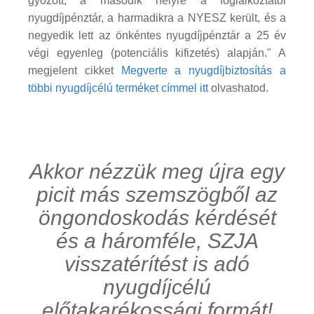
győzött, a második helyre a foglalkoztatói
nyugdíjpénztár, a harmadikra a NYESZ került, és a
negyedik lett az önkéntes nyugdíjpénztár a 25 év
végi egyenleg (potenciális kifizetés) alapján." A
megjelent cikket
Megverte a nyugdíjbiztosítás a
többi nyugdíjcélú terméket címmel itt
olvashatod.
Akkor nézzük meg újra egy
picit más szemszögből az
öngondoskodás kérdését
és a háromféle, SZJA
visszatérítést is adó
nyugdíjcélú
előtakarékossági formát!