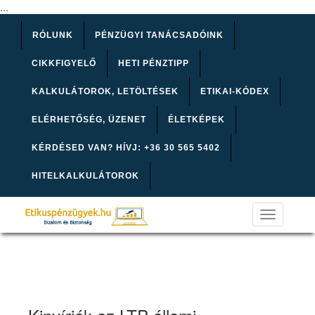
...
RÓLUNK
PÉNZÜGYI TANÁCSADÓINK
CIKKFIGYELŐ
HETI PÉNZTIPP
KALKULÁTOROK, LETÖLTÉSEK
ETIKAI-KÓDEX
ELÉRHETŐSÉG, ÜZENET
ÉLETKÉPEK
KÉRDÉSED VAN? HÍVJ: +36 30 565 5402
HITELKALKULÁTOROK
Toggle
navigation