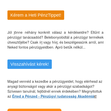
Kérem a Heti PénzTippet!
Jól jönne néhány konkrét válasz a kérdéseidre? Eltűnt a
pénzügyi tanácsadód? Belebonyolódtál a pénzügyi termékek
útvesztőjébe? Csak írj vagy hívj, és beszélgessünk arról, ami
Neked fontos pénzügyeidben. Apró betűk nélkül...
Visszahívást kérek!
Magad vennéd a kezedbe a pénzügyeidet, hogy elérhesd az
anyagi biztonságot vagy akár a pénzügyi szabadságot?
Szívesen tanulnál, fejlődnél ennek érdekében? Megnyitottuk
az
Érted a Pénzed - Pénzügyi tudatosság Akadémiá
t!