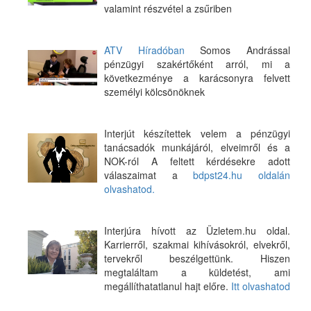
valamint részvétel a zsűriben
ATV Híradóban
Somos Andrással
pénzügyi szakértőként arról, mi a
következménye a karácsonyra felvett
személyi kölcsönöknek
Interjút készítettek velem a pénzügyi
tanácsadók munkájáról, elveimről és a
NOK-ról A feltett kérdésekre adott
válaszaimat a
bdpst24.hu oldalán
olvashatod.
Interjúra hívott az Üzletem.hu oldal.
Karrierről, szakmai kihívásokról, elvekről,
tervekről beszélgettünk. Hiszen
megtaláltam a küldetést, ami
megállíthatatlanul hajt előre.
Itt olvashatod