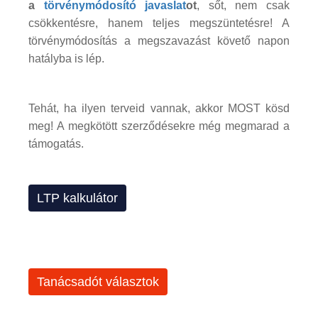
a
törvénymódosító javaslat
ot
, sőt, nem csak
csökkentésre, hanem teljes megszüntetésre! A
törvénymódosítás a megszavazást követő napon
hatályba is lép.
Tehát, ha ilyen terveid vannak, akkor MOST kösd
meg! A megkötött szerződésekre még megmarad a
támogatás.
LTP kalkulátor
Tanácsadót választok