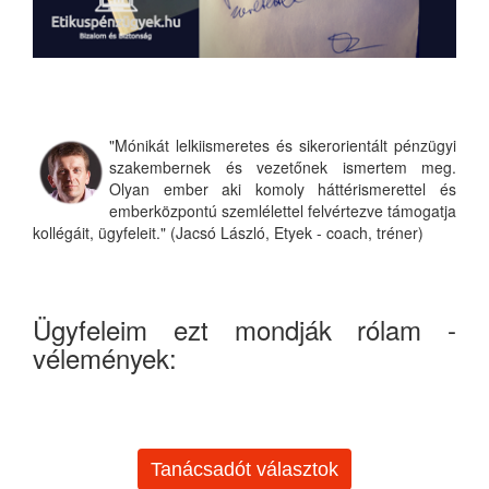
"Mónikát lelkiismeretes és sikerorientált pénzügyi
szakembernek és vezetőnek ismertem meg.
Olyan ember aki komoly háttérismerettel és
emberközpontú szemlélettel felvértezve támogatja
kollégáit, ügyfeleit." (Jacsó László, Etyek - coach, tréner)
Ügyfeleim ezt mondják rólam -
vélemények:
Tanácsadót választok