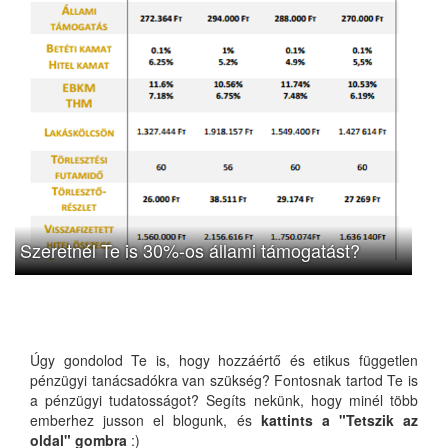
Szeretnél Te is 30%-os állami támogatást?
Úgy gondolod Te is, hogy hozzáértő és etikus független
pénzügyi tanácsadókra van szükség? Fontosnak tartod Te is
a pénzügyi tudatosságot? Segíts nekünk, hogy minél több
emberhez jusson el blogunk, és
kattints a "Tetszik az
oldal" gombra
:)