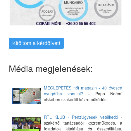
Kitöltöm a kérdőívet!
Média megjelenések:
MEGLEPETÉS női magazin - 40 évesen
nyugdíjba vonulni?
- Papp Noémi
cikkében szakértői közreműködés
RTL KLUB - PénzÜgyesek vetélkedő
-
szakértő tanácsadói közreműködés, a
feladatok kitalálása és összeállítása,