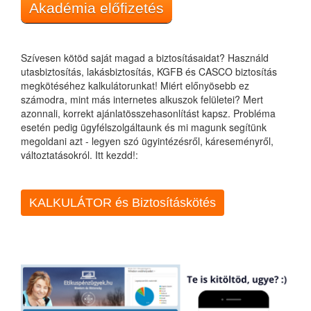
Akadémia előfizetés
Szívesen kötöd saját magad a biztosításaidat? Használd
utasbiztosítás, lakásbiztosítás, KGFB és CASCO biztosítás
megkötéséhez kalkulátorunkat! Miért előnyösebb ez
számodra, mint más internetes alkuszok felületei? Mert
azonnali, korrekt ajánlatösszehasonlítást kapsz. Probléma
esetén pedig ügyfélszolgáltaunk és mi magunk segítünk
megoldani azt - legyen szó ügyintézésről, káreseményről,
változtatásokról. Itt kezdd!:
KALKULÁTOR és Biztosításkötés