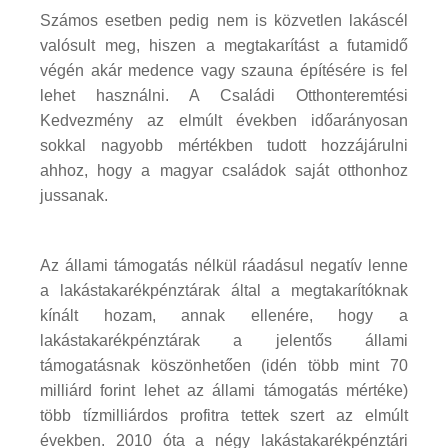
Számos esetben pedig nem is közvetlen lakáscél
valósult meg, hiszen a megtakarítást a futamidő
végén akár medence vagy szauna építésére is fel
lehet használni. A Családi Otthonteremtési
Kedvezmény az elmúlt években időarányosan
sokkal nagyobb mértékben tudott hozzájárulni
ahhoz, hogy a magyar családok saját otthonhoz
jussanak.
Az állami támogatás nélkül ráadásul negatív lenne
a lakástakarékpénztárak által a megtakarítóknak
kínált hozam, annak ellenére, hogy a
lakástakarékpénztárak a jelentős állami
támogatásnak köszönhetően (idén több mint 70
milliárd forint lehet az állami támogatás mértéke)
több tízmilliárdos profitra tettek szert az elmúlt
években. 2010 óta a négy lakástakarékpénztári