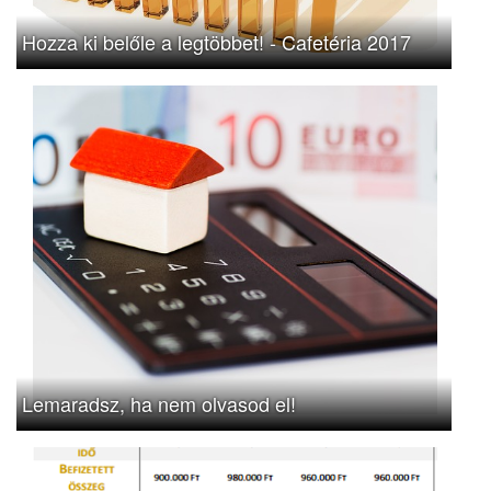
Hozza ki belőle a legtöbbet! - Cafetéria 2017
Lemaradsz, ha nem olvasod el!