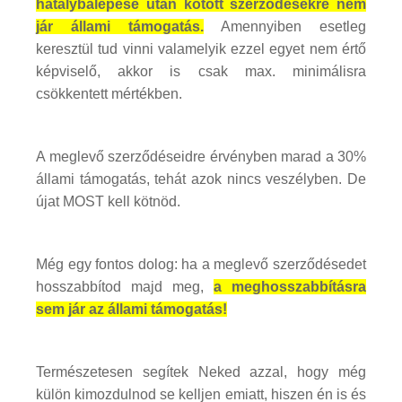
hatálybalépése után kötött szerződésekre nem
jár állami támogatás.
Amennyiben esetleg
keresztül tud vinni valamelyik ezzel egyet nem értő
képviselő, akkor is csak max. minimálisra
csökkentett mértékben.
A meglevő szerződéseidre érvényben marad a 30%
állami támogatás, tehát azok nincs veszélyben. De
újat MOST kell kötnöd.
Még egy fontos dolog: ha a meglevő szerződésedet
hosszabbítod majd meg,
a meghosszabbításra
sem jár az állami támogatás!
Természetesen segítek Neked azzal, hogy még
külön kimozdulnod se kelljen emiatt, hiszen én is és