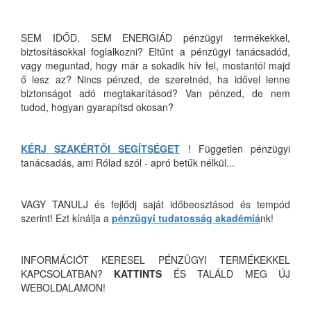
SEM IDŐD, SEM ENERGIÁD pénzügyi termékekkel,
biztosításokkal foglalkozni? Eltűnt a pénzügyi tanácsadód,
vagy meguntad, hogy már a sokadik hív fel, mostantól majd
ő lesz az? Nincs pénzed, de szeretnéd, ha idővel lenne
biztonságot adó megtakarításod? Van pénzed, de nem
tudod, hogyan gyarapítsd okosan?
KÉRJ SZAKÉRTŐI SEGÍTSÉGET
! Független pénzügyi
tanácsadás, ami Rólad szól - apró betűk nélkül...
VAGY TANULJ és fejlődj saját időbeosztásod és tempód
szerint! Ezt kínálja a
pénzügyi tudatosság akadémiá
nk!
INFORMÁCIÓT KERESEL PÉNZÜGYI TERMÉKEKKEL
KAPCSOLATBAN?
KATTINTS
ÉS TALÁLD MEG ÚJ
WEBOLDALAMON!