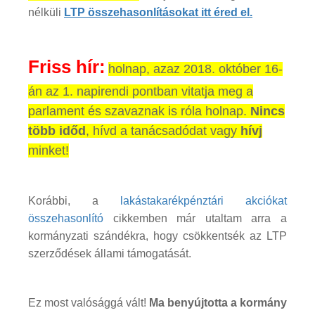
nélküli
LTP összehasonlításokat itt éred el.
Friss hír:
holnap, azaz 2018. október 16-
án az 1. napirendi pontban vitatja meg a
parlament és szavaznak is róla holnap.
Nincs
több időd
, hívd a tanácsadódat vagy
hívj
minket!
Korábbi, a
lakástakarékpénztári akciókat
összehasonlító
cikkemben már utaltam arra a
kormányzati szándékra, hogy csökkentsék az LTP
szerződések állami támogatását.
Ez most valósággá vált!
Ma benyújtotta a kormány