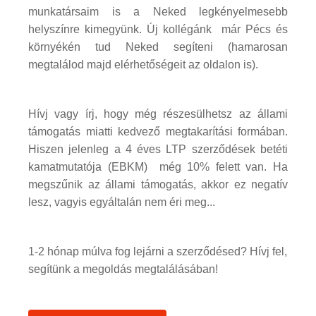
munkatársaim is a Neked legkényelmesebb
helyszínre kimegyünk. Új kollégánk már Pécs és
környékén tud Neked segíteni (hamarosan
megtalálod majd elérhetőségeit az oldalon is).
Hívj vagy írj, hogy még részesülhetsz az állami
támogatás miatti kedvező megtakarítási formában.
Hiszen jelenleg a 4 éves LTP szerződések betéti
kamatmutatója (EBKM) még 10% felett van. Ha
megszűnik az állami támogatás, akkor ez negatív
lesz, vagyis egyáltalán nem éri meg...
1-2 hónap múlva fog lejárni a szerződésed? Hívj fel,
segítünk a megoldás megtalálásában!