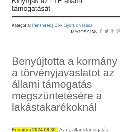
Kinyírják az LTP állami
támogatását
Kategória:
Pénzhírek
| Cikk
Gyors olvasása
MEGOSZTÁS
Benyújtotta a kormány
a törvényjavaslatot az
állami támogatás
megszüntetésére a
lakástakarékoknál
Frissítés 2024.06.30.:
Az új, állami támogatás