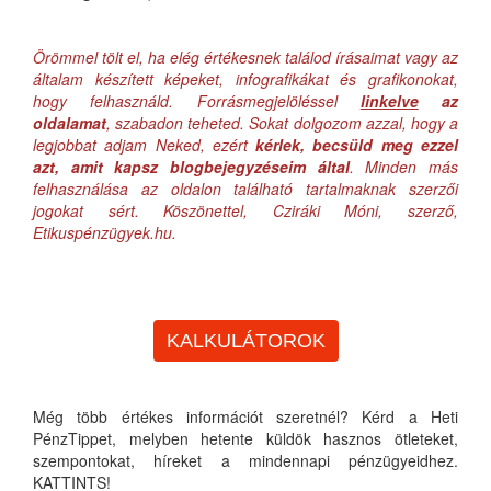
Örömmel tölt el, ha elég értékesnek találod írásaimat vagy az
általam készített képeket, infografikákat és grafikonokat,
hogy felhasználd. Forrásmegjelöléssel
linkelve
az
oldalamat
, szabadon teheted. Sokat dolgozom azzal, hogy a
legjobbat adjam Neked, ezért
kérlek, becsüld meg ezzel
azt, amit kapsz blogbejegyzéseim által
. Minden más
felhasználása az oldalon található tartalmaknak szerzői
jogokat sért. Köszönettel, Cziráki Móni, szerző,
Etikuspénzügyek.hu.
KALKULÁTOROK
Még több értékes információt szeretnél? Kérd a Heti
PénzTippet, melyben hetente küldök hasznos ötleteket,
szempontokat, híreket a mindennapi pénzügyeidhez.
KATTINTS!