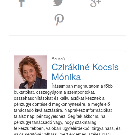
Szerző
Czirákiné Kocsis
Mónika
Írásaimban megmutatom a főbb
buktatókat, összegyűjtöm a szempontokat,
összehasonlításokat és kalkulációkat készítek a
pénzügyi döntéseid megkönnyítésére, a megfelelő
tanácsadó kiválasztására. Naprakész információkat
találsz napi pénzügyeidhez. Segítek akkor is, ha
pénzügyi tanácsadó vagy, hogy szakmailag
felkészültebben, valóban ügyfélérdekből tárgyalhass, és
valós segítővé válhass, mert érdemes, széles piaci