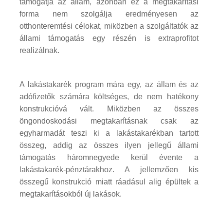
támogatja az állam, azonban ez a megtakarítási
forma nem szolgálja eredményesen az
otthonteremtési célokat, miközben a szolgáltatók az
állami támogatás egy részén is extraprofitot
realizálnak.
A lakástakarék program mára egy, az állam és az
adófizetők számára költséges, de nem hatékony
konstrukcióvá vált. Miközben az összes
öngondoskodási megtakarításnak csak az
egyharmadát teszi ki a lakástakarékban tartott
összeg, addig az összes ilyen jellegű állami
támogatás háromnegyede kerül évente a
lakástakarék-pénztárakhoz. A jellemzően kis
összegű konstrukció miatt ráadásul alig épültek a
megtakarításokból új lakások.