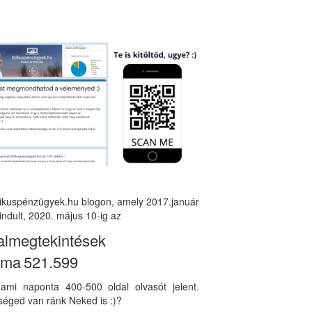
tikuspénzügyek.hu blogon, amely 2017.január
indult, 2020. május 10-ig az
almegtekintések
áma
521.599
, ami naponta 400-500 oldal olvasót jelent.
éged van ránk Neked is :)?