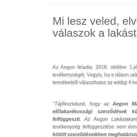
Mi lesz veled, el
válaszok a lakás
Az Aegon feladta. 2018. október 1-jé
tevékenységét. Vagyis, ha e dátum utá
termékeiből választhatsz az eddigi 4 h
"Tájékoztatunk, hogy az
Aegon Mag
előtakarékossági szerződések kö
felfüggeszti.
Az Aegon Lakástakaré
tevékenység felfüggesztése nem érin
kötött szerződéseikben meghatározott 