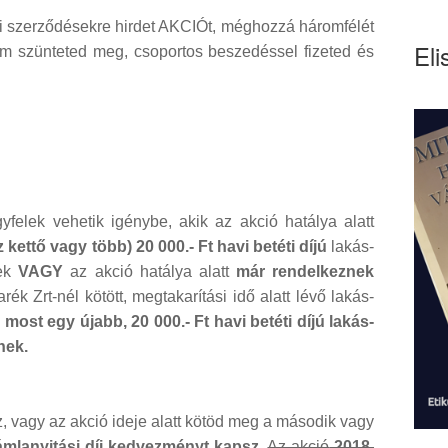
gi szerződésekre hirdet AKCIÓt, méghozzá háromfélét
Eli
 nem szünteted meg, csoportos beszedéssel fizeted és
felek vehetik igénybe, akik az akció hatálya alatt
 kettő vagy több) 20 000.- Ft havi betéti díjú
lakás-
nek
VAGY
az akció hatálya alatt
már rendelkeznek
ék Zrt-nél kötött, megtakarítási idő alatt lévő lakás-
most egy újabb, 20 000.- Ft havi betéti díjú lakás-
nek.
z, vagy az akció ideje alatt kötöd meg a második vagy
ámlanyitási díj kedvezményt kapsz.
Az akció
2018.