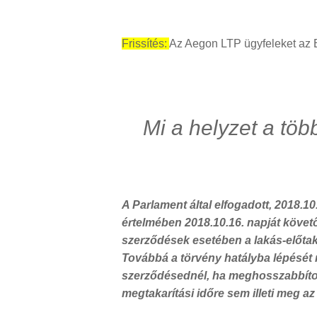
Frissítés:
Az Aegon LTP ügyfeleket az 
Mi a helyzet a töb
A Parlament által elfogadott, 2018.10
értelmében 2018.10.16. napját követ
szerződések esetében a lakás-előtak
Továbbá a törvény hatályba lépését
szerződésednél, ha meghosszabbítod 
megtakarítási időre sem illeti meg az