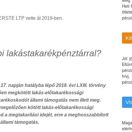
Még 
Heti
ötle
pénz
ERSTE LTP vette át 2019-ben.
Ké
bi lakástakarékpénztárral?
Jól 
Eltű
pénz
hívj
pénzü
.17. napján hatályba lépő 2018. évi LXIII. törvény
ően megkötött lakás-előtakarékossági
arékoskodót állami támogatás nem illeti meg.
Vi
 megelőzően kötött lakás-előtakarékossági
a megtakarítási idejét, erre a meghosszabbított
 állami támogatás.
Maga
elérh