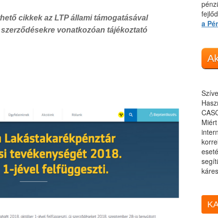
pénzü
fejlő
hető cikkek az LTP állami támogatásával
a Pé
 szerződésekre vonatkozóan tájékoztató
Ak
Szíve
Haszn
CASC
Miér
inter
korre
eseté
segít
káres
KA