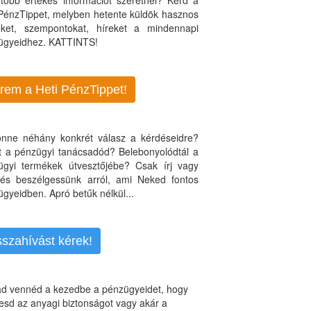
több értékes információt szeretnél? Kérd a
 PénzTippet, melyben hetente küldök hasznos
teket, szempontokat, híreket a mindennapi
ügyeidhez. KATTINTS!
rem a Heti PénzTippet!
jönne néhány konkrét válasz a kérdéseidre?
nt a pénzügyi tanácsadód? Belebonyolódtál a
ügyi termékek útvesztőjébe? Csak írj vagy
, és beszélgessünk arról, ami Neked fontos
gyeidben. Apró betűk nélkül...
sszahívást kérek!
d vennéd a kezedbe a pénzügyeidet, hogy
esd az anyagi biztonságot vagy akár a