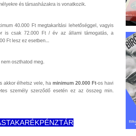
élyekre és társasházakra is vonatkozik.
mum 40.000 Ft megtakarítási lehetőséggel, vagyis
r is csak 72.000 Ft / év az állami támogatás, a
 Ft lesz ez esetben...
 nem oszthatod meg.
és akkor élhetsz vele, ha
minimum 20.000 Ft
-os havi
zetes személy szerződő esetén ez az összeg min.
ÁSTAKARÉKPÉNZTÁR