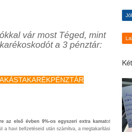
Jó
ókkal vár most Téged, mint
La
akarékoskodót a 3 pénztár:
Két
LAKÁSTAKARÉKPÉNZTÁR
re az első évben 9%-os egyszeri extra kamat
ot
ül a havi befizetéseid után számítva, a megtakarítási