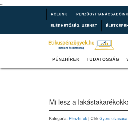
...
RÓLUNK
PÉNZÜGYI TANÁCSADÓIN
ELÉRHETŐSÉG, ÜZENET
ÉLETKÉPE
PÉNZHÍREK
TUDATOSSÁG
Mi lesz a lakástakarékokk
Kategória:
Pénzhírek
| Cikk
Gyors olvasása