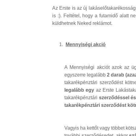
Az Erste is az új lakáselőtakarékossá
is :). Feltétel, hogy a futamidő alatt
küldhetnek Neked reklámot.
Mennyiségi akció
A Mennyiségi akciót azok az ügy
egyszerre legalább
2 darab (azaz
takarékpénztári szerződést köt
legalább egy
az Erste Lakástakar
takarékpénztári
szerződéssel és 
takarékpénztári szerződést köt
Vagyis ha kettőt vagy többet köts
további szerződésedet, akkor
sz