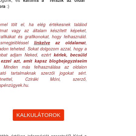
logunk, és
kattints a "Tetszik az oldal"
bra
:)
mel tölt el, ha elég értékesnek találod
aimat vagy az általam készített képeket,
rafikákat és grafikonokat, hogy felhasználd.
ásmegjelöléssel
linkelve
az oldalamat
,
adon teheted. Sokat dolgozom azzal, hogy a
obbat adjam Neked, ezért
kérlek, becsüld
ezzel azt, amit kapsz blogbejegyzéseim
. Minden más felhasználása az oldalon
lható tartalmaknak szerzői jogokat sért.
zönettel, Cziráki Móni, szerző,
uspénzügyek.hu.
KALKULÁTOROK