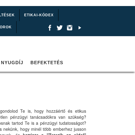
LTÉSEK
ETIKAI-KÓDEX
TOROK
NYUGDÍJ
BEFEKTETÉS
gondolod Te is, hogy hozzáértő és etikus
etlen pénzügyi tanácsadókra van szükség?
osnak tartod Te is a pénzügyi tudatosságot?
ts nekünk, hogy minél több emberhez jusson