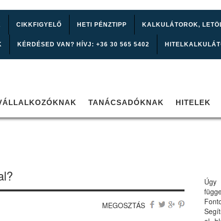
K
CIKKFIGYELŐ
HETI PÉNZTIPP
KALKULÁTOROK, LETÖ
K
KÉRDÉSED VAN? HÍVJ: +36 30 565 5402
HITELKALKULÁ
VÁLLALKOZÓKNAK
TANÁCSADÓKNAK
HITELEK
al?
Úgy 
függ
Font
MEGOSZTÁS
Segí