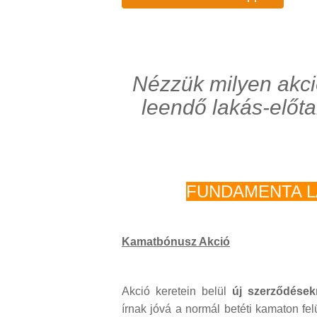
Nézzük milyen akci
leendő lakás-előt
FUNDAMENTA 
Kamatbónusz Akció
Akció keretein belül
új szerződések
írnak jóvá a normál betéti kamaton fel