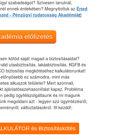
gyi szabadságot? Szívesen tanulnál,
dnél ennek érdekében? Megnyitottuk az
Érted
nzed - Pénzügyi tudatosság Akadémiá
t!
adémia előfizetés
sen kötöd saját magad a biztosításaidat?
áld utasbiztosítás, lakásbiztosítás, KGFB és
O biztosítás megkötéséhez kalkulátorunkat!
t előnyösebb ez számodra, mint más
netes alkuszok felületei? Mert azonnali,
kt ajánlatösszehasonlítást kapsz. Probléma
n pedig ügyfélszolgáltaunk és mi magunk
ünk megoldani azt - legyen szó ügyintézésről,
eményről, változtatásokról. Itt kezdd!:
LKULÁTOR és Biztosításkötés