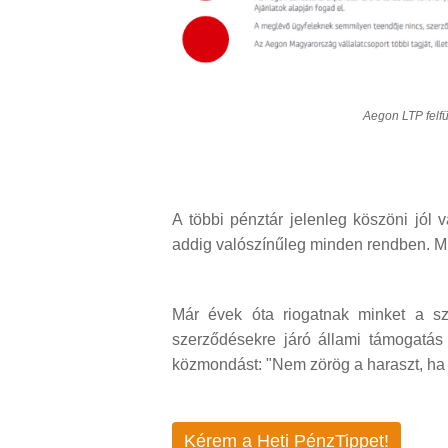
Aegon LTP felfü
A többi pénztár jelenleg köszöni jól
addig valószínűleg minden rendben. M
Már évek óta riogatnak minket a s
szerződésekre járó állami támogatá
közmondást: "Nem zörög a haraszt, ha a
Kérem a Heti PénzTippet!