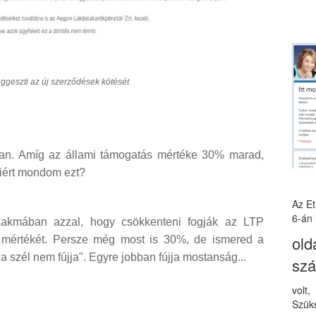
ggeszti az új szerződések kötését
 van. Amíg az állami támogatás mértéke 30% marad,
iért mondom ezt?
Az E
6-án 
zakmában azzal, hogy csökkenteni fogják az LTP
old
s mértékét. Persze még most is 30%, de ismered a
 szél nem fújja". Egyre jobban fújja mostanság...
sz
volt
Szüks