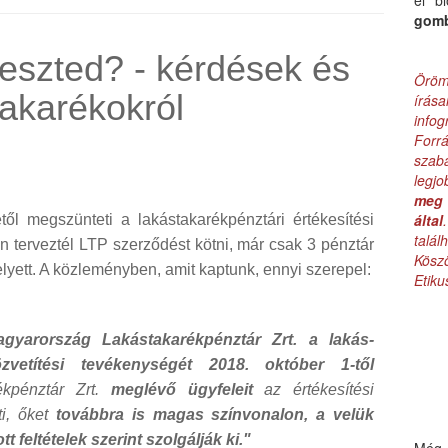
el b
gom
veszted? - kérdések és
Öröm
takarékokról
írás
infog
Forr
szab
legj
meg 
által
től megszünteti a lakástakarékpénztári értékesítési
talá
n terveztél LTP szerződést kötni, már csak 3 pénztár
Kös
elyett. A közleményben, amit kaptunk, ennyi szerepel:
Etik
yarország Lakástakarékpénztár Zrt. a lakás-
zvetítési tevékenységét 2018. október 1-től
kpénztár Zrt.
meglévő ügyfeleit
az értékesítési
ti, őket
továbbra is magas színvonalon, a velük
feltételek szerint szolgálják ki."