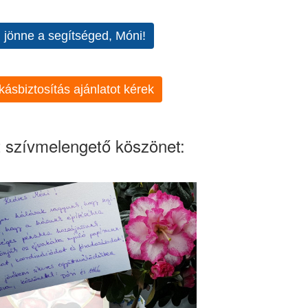
l jönne a segítséged, Móni!
kásbiztosítás ajánlatot kérek
 szívmelengető köszönet: