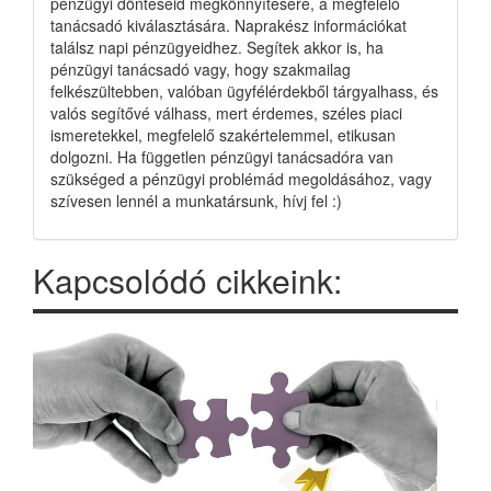
pénzügyi döntéseid megkönnyítésére, a megfelelő
tanácsadó kiválasztására. Naprakész információkat
találsz napi pénzügyeidhez. Segítek akkor is, ha
pénzügyi tanácsadó vagy, hogy szakmailag
felkészültebben, valóban ügyfélérdekből tárgyalhass, és
valós segítővé válhass, mert érdemes, széles piaci
ismeretekkel, megfelelő szakértelemmel, etikusan
dolgozni. Ha független pénzügyi tanácsadóra van
szükséged a pénzügyi problémád megoldásához, vagy
szívesen lennél a munkatársunk, hívj fel :)
Kapcsolódó cikkeink: