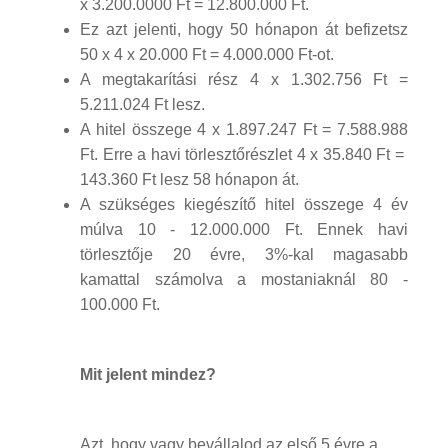
x 3.200.0000 Ft = 12.800.000 Ft.
Ez azt jelenti, hogy 50 hónapon át befizetsz
50 x 4 x 20.000 Ft = 4.000.000 Ft-ot.
A megtakarítási rész 4 x 1.302.756 Ft =
5.211.024 Ft lesz.
A hitel összege 4 x 1.897.247 Ft = 7.588.988
Ft. Erre a havi törlesztőrészlet 4 x 35.840 Ft =
143.360 Ft lesz 58 hónapon át.
A szükséges kiegészítő hitel összege 4 év
múlva 10 - 12.000.000 Ft. Ennek havi
törlesztője 20 évre, 3%-kal magasabb
kamattal számolva a mostaniaknál 80 -
100.000 Ft.
Mit jelent mindez?
Azt, hogy vagy bevállalod az első 5 évre a