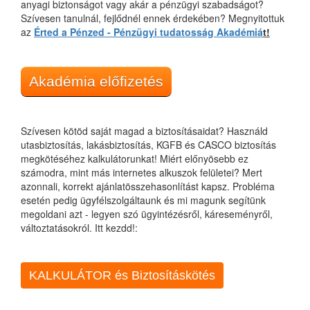
anyagi biztonságot vagy akár a pénzügyi szabadságot?
Szívesen tanulnál, fejlődnél ennek érdekében? Megnyitottuk
az
Érted a Pénzed - Pénzügyi tudatosság Akadémiá
t!
Akadémia előfizetés
Szívesen kötöd saját magad a biztosításaidat? Használd
utasbiztosítás, lakásbiztosítás, KGFB és CASCO biztosítás
megkötéséhez kalkulátorunkat! Miért előnyösebb ez
számodra, mint más internetes alkuszok felületei? Mert
azonnali, korrekt ajánlatösszehasonlítást kapsz. Probléma
esetén pedig ügyfélszolgáltaunk és mi magunk segítünk
megoldani azt - legyen szó ügyintézésről, káreseményről,
változtatásokról. Itt kezdd!:
KALKULÁTOR és Biztosításkötés