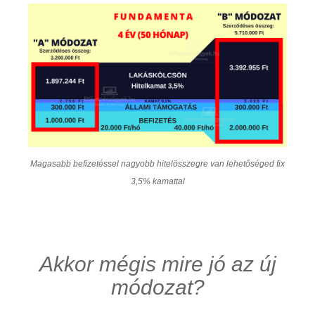
Magasabb befizetéssel nagyobb hitelösszegre van lehetőséged fix
3,5% kamattal
Akkor mégis mire jó az új
módozat?