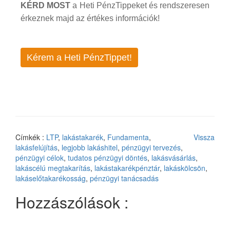
KÉRD MOST
a Heti PénzTippeket és rendszeresen
érkeznek majd az értékes információk!
Kérem a Heti PénzTippet!
Címkék :
LTP
,
lakástakarék
,
Fundamenta
,
Vissza
lakásfelújítás
,
legjobb lakáshitel
,
pénzügyi tervezés
,
pénzügyi célok
,
tudatos pénzügyi döntés
,
lakásvásárlás
,
lakáscélú megtakarítás
,
lakástakarékpénztár
,
lakáskölcsön
,
lakáselőtakarékosság
,
pénzügyi tanácsadás
Hozzászólások :