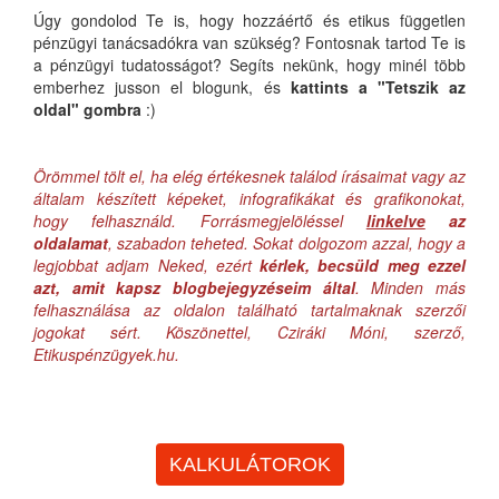
Úgy gondolod Te is, hogy hozzáértő és etikus független
pénzügyi tanácsadókra van szükség? Fontosnak tartod Te is
a pénzügyi tudatosságot? Segíts nekünk, hogy minél több
emberhez jusson el blogunk, és
kattints a "Tetszik az
oldal" gombra
:)
Örömmel tölt el, ha elég értékesnek találod írásaimat vagy az
általam készített képeket, infografikákat és grafikonokat,
hogy felhasználd. Forrásmegjelöléssel
linkelve
az
oldalamat
, szabadon teheted. Sokat dolgozom azzal, hogy a
legjobbat adjam Neked, ezért
kérlek, becsüld meg ezzel
azt, amit kapsz blogbejegyzéseim által
. Minden más
felhasználása az oldalon található tartalmaknak szerzői
jogokat sért. Köszönettel, Cziráki Móni, szerző,
Etikuspénzügyek.hu.
KALKULÁTOROK