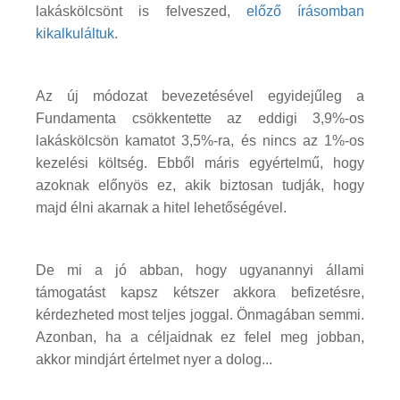
lakáskölcsönt is felveszed,
előző írásomban
kikalkuláltuk
.
Az új módozat bevezetésével egyidejűleg a
Fundamenta csökkentette az eddigi 3,9%-os
lakáskölcsön kamatot 3,5%-ra, és nincs az 1%-os
kezelési költség. Ebből máris egyértelmű, hogy
azoknak előnyös ez, akik biztosan tudják, hogy
majd élni akarnak a hitel lehetőségével.
De mi a jó abban, hogy ugyanannyi állami
támogatást kapsz kétszer akkora befizetésre,
kérdezheted most teljes joggal. Önmagában semmi.
Azonban, ha a céljaidnak ez felel meg jobban,
akkor mindjárt értelmet nyer a dolog...