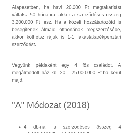
Alapesetben, ha havi 20.000 Ft megtakarítást
vállalsz 50 hónapra, akkor a szerződéses összeg
3.200.000 Ft lesz. Ha a közeli hozzátartozóid is
besegítenek álmaid otthonának megszerzésébe,
akkor köthetsz rájuk is 1-1 lakástakarékpénztári
szerződést.
Vegyünk példaként egy 4 fős családot. A
megálmodott ház kb. 20 - 25.000.000 Ft-ba kerül
majd.
"A" Módozat (2018)
4 db-nál a szerződéses összeg 4