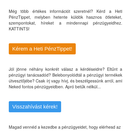
Még több értékes információt szeretnél? Kérd a Heti
PénzTippet, melyben hetente küldök hasznos ötleteket,
szempontokat, híreket a mindennapi pénzügyeidhez.
KATTINTS!
Kérem a Heti PénzTippet!
Jól jönne néhány konkrét válasz a kérdéseidre? Eltűnt a
pénzügyi tanácsadód? Belebonyolódtál a pénzügyi termékek
útvesztőjébe? Csak írj vagy hívj, és beszélgessünk arról, ami
Neked fontos pénzügyeidben. Apró betűk nélkül...
Visszahívást kérek!
Magad vennéd a kezedbe a pénzügyeidet, hogy elérhesd az