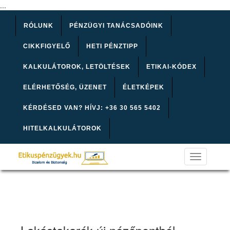
...
RÓLUNK
PÉNZÜGYI TANÁCSADÓINK
CIKKFIGYELŐ
HETI PÉNZTIPP
KALKULÁTOROK, LETÖLTÉSEK
ETIKAI-KÓDEX
ELÉRHETŐSÉG, ÜZENET
ÉLETKÉPEK
KÉRDÉSED VAN? HÍVJ: +36 30 565 5402
HITELKALKULÁTOROK
Toggle
navigation