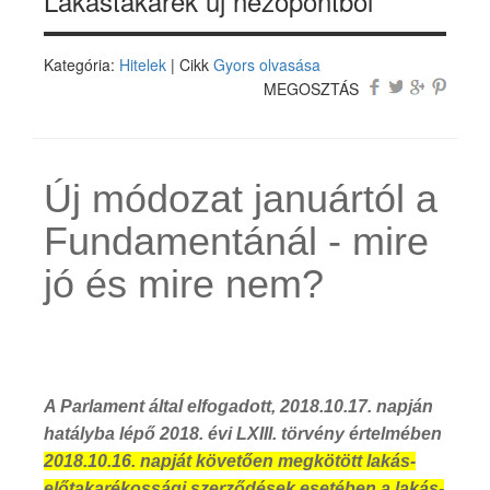
Lakástakarék új nézőpontból
Kategória:
Hitelek
| Cikk
Gyors olvasása
MEGOSZTÁS
Új módozat januártól a
Fundamentánál - mire
jó és mire nem?
A Parlament által elfogadott, 2018.10.17. napján
hatályba lépő 2018. évi LXIII. törvény értelmében
2018.10.16. napját követően megkötött lakás-
előtakarékossági szerződések esetében a lakás-