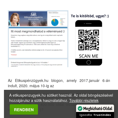
Az Etikuspénzügyek.hu blogon, amely 2017.január 6-án
indult, 2020. május 10-ig az
oldalmegtekintések száma
521.599
A etikuspenzugyek.hu sütiket használ. Az oldal böngészésével
hozzájárulsz a sütik használatához.
További részletek
volt, ami naponta 400-500 oldal olvasót jelent. Szükséged
Megbízható Oldal
RENDBEN
van ránk Neked is :)?
Igazolta:
Trustindex