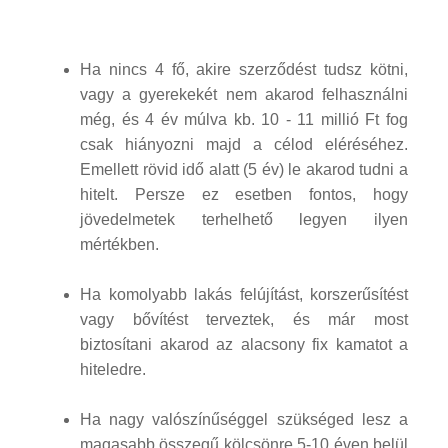
Ha nincs 4 fő, akire szerződést tudsz kötni,
vagy a gyerekekét nem akarod felhasználni
még, és 4 év múlva kb. 10 - 11 millió Ft fog
csak hiányozni majd a célod eléréséhez.
Emellett rövid idő alatt (5 év) le akarod tudni a
hitelt. Persze ez esetben fontos, hogy
jövedelmetek terhelhető legyen ilyen
mértékben.
Ha komolyabb lakás felújítást, korszerűsítést
vagy bővítést terveztek, és már most
biztosítani akarod az alacsony fix kamatot a
hiteledre.
Ha nagy valószínűséggel szükséged lesz a
magasabb összegű kölcsönre 5-10 éven belül