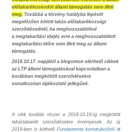
előtakarékoskodót állami támogatás nem illeti
meg.
Továbbá a törvény hatályba lépését
megelőzően kötött lakás-előtakarékossági
szerződésednél, ha meghosszabbítod
a megtakarítási idejét, erre a meghosszabbított
megtakarítási időre sem illeti meg az állami
támogatás.
2018.10.17. napjától a blogomon elérhető cikkek
az LTP állami támogatásával kapcsolatban a
korábban megkötött szerződésekre
vonatkozóan tájékoztató jellegűek.
A cikk további részei a 2018.10.16-ig megkötött
lakástakarék szerződésekre érvényesek. Az új
2019-ben is köthető
Fundamenta konstrukcióról itt