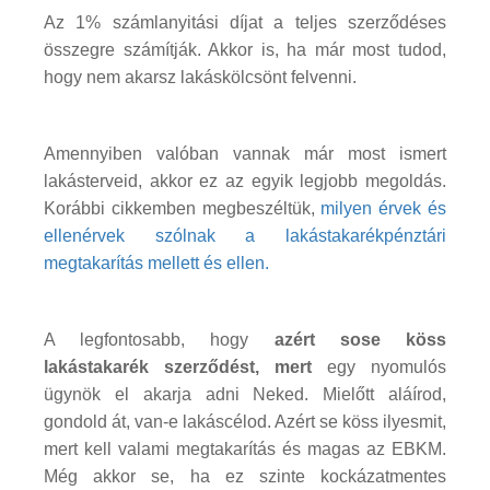
Az 1% számlanyitási díjat a teljes szerződéses
összegre számítják. Akkor is, ha már most tudod,
hogy nem akarsz lakáskölcsönt felvenni.
Amennyiben valóban vannak már most ismert
lakásterveid, akkor ez az egyik legjobb megoldás.
Korábbi cikkemben megbeszéltük,
milyen érvek és
ellenérvek szólnak a lakástakarékpénztári
megtakarítás mellett és ellen.
A legfontosabb, hogy
azért sose köss
lakástakarék szerződést, mert
egy nyomulós
ügynök el akarja adni Neked. Mielőtt aláírod,
gondold át, van-e lakáscélod. Azért se köss ilyesmit,
mert kell valami megtakarítás és magas az EBKM.
Még akkor se, ha ez szinte kockázatmentes