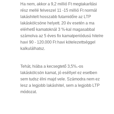
Ha nem, akkor a 9,2 millió Ft megtakarítási
rész mellé felveszel 11 -15 millió Ft normál
lakáshitelt hosszabb futamidőre az LTP
lakáskölcsöne helyett. 20 év esetén a ma
elérhető kamatoknál 3 %-kal magasabbal
számolva az 5 éves fix kamatperiódusú hitelre
havi 90 - 120.000 Ft havi kötelezettséggel
kalkulálhatsz.
Tehát, hiába a kecsegtető 3,5%.-os
lakáskölcsön kamat, jó eséllyel ez esetben
sem tudsz élni majd vele. Számodra nem ez
lesz a legjobb lakáshitel, sem a legjobb LTP
módozat.