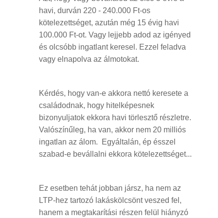
havi, durván 220 - 240.000 Ft-os
kötelezettséget, azután még 15 évig havi
100.000 Ft-ot. Vagy lejjebb adod az igényed
és olcsóbb ingatlant keresel. Ezzel feladva
vagy elnapolva az álmotokat.
Kérdés, hogy van-e akkora nettó keresete a
családodnak, hogy hitelképesnek
bizonyuljatok ekkora havi törlesztő részletre.
Valószínűleg, ha van, akkor nem 20 milliós
ingatlan az álom. Egyáltalán, ép ésszel
szabad-e bevállalni ekkora kötelezettséget...
Ez esetben tehát jobban jársz, ha nem az
LTP-hez tartozó lakáskölcsönt veszed fel,
hanem a megtakarítási részen felül hiányzó