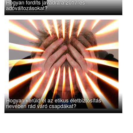
Hogyan fordíts javadra a 2017-es
adóváltozásokat?
Hogyan kerüld el az etikus életbiztosítás
nevében rád váró csapdákat?