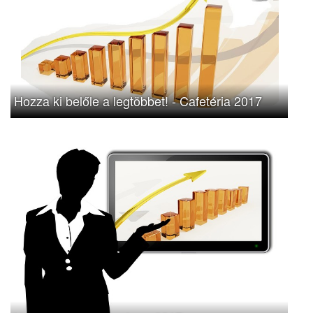
Hozza ki belőle a legtöbbet! - Cafetéria 2017