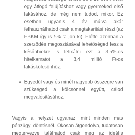
egy átfogó felújításhoz vagy gyermeked első
lakásához, de még nem tudod, mikor. Ez
esetben ugyanis 4 év múlva akár
felhasználhatod csak a megtakarítási részt (az
EBKM így is 5%-ra jön ki). Előtte azonban a
szerződés megosztásával lehetőséged lesz a
későbbiekre is lefixálni ezt a 3,5%-os
hitelkamatot a 3,4 millió Ft-os
lakáskölcsönhöz.
Egyedül vagy és minél nagyobb összegre van
szükséged a kölcsönnel együtt, célod
megvalósításához.
Vagyis a helyzet ugyanaz, mint minden más
pénzügyi döntésnél. Okosan átgondolva, tudatosan
megtervezve találhatod csak meg az ideális