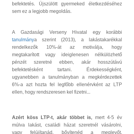
befektetés. Újszülött gyermeked életkezdéséhez
sem ez a legjobb megoldás.
A Gazdasági Verseny Hivatal egy korábbi
tanulmány
a szerint (2013), a lakástakarékkal
rendelkezők 10%-át az motiválja, hogy
megtakarított vagy ideiglenesen nélkülözhető
pénzét szeretné ebben, akár hosszútávú
befektetésként tartani. Érdekességként,
ugyanebben a tanulmányban a megkérdezettek
6%-a azt hozta fel legfőbb ellenérvként az LTP
ellen, hogy rendszeresen kel fizetni...
Azért köss LTP-t, akár többet is,
mert 4-5 év
múlva lakást, családi házat szeretnél vásárolni,
vagy felújítanád, bővítenéd a meglevőt.