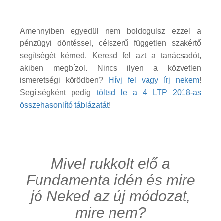
Amennyiben egyedül nem boldogulsz ezzel a
pénzügyi döntéssel, célszerű független szakértő
segítségét kérned. Keresd fel azt a tanácsadót,
akiben megbízol. Nincs ilyen a közvetlen
ismeretségi körödben?
Hívj fel vagy írj nekem
!
Segítségként pedig
töltsd le a 4 LTP 2018-as
összehasonlító táblázatát
!
Mivel rukkolt elő a
Fundamenta idén és mire
jó Neked az új módozat,
mire nem?