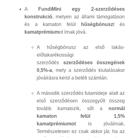
A
FundiMini egy 2-szerződéses
konstrukció
, melyen az állami támogatáson
és a kamaton felül
hűségbónusz
t és
kamatprémium
ot írnak jóvá.
A hűségbónusz az első lakás-
előtakarékossági
szerződés
szerződéses összegének
0,5%-a
, mely a szerződés kiutalásakor
jóváírásra kerül a betéti számlán.
A második szerződés futamideje alatt az
első szerződésen összegyűlt összeg
tovább kamatozik, sőt a
normál
kamaton felül 1,5%
kamatprémiumot
is jóváírnak.
Természetesen ez csak akkor jár, ha az