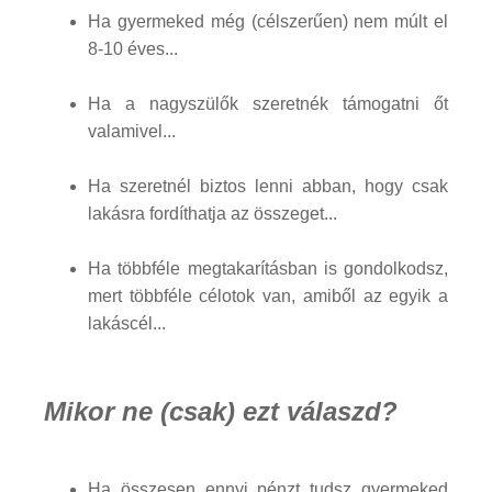
Ha gyermeked még (célszerűen) nem múlt el
8-10 éves...
Ha a nagyszülők szeretnék támogatni őt
valamivel...
Ha szeretnél biztos lenni abban, hogy csak
lakásra fordíthatja az összeget...
Ha többféle megtakarításban is gondolkodsz,
mert többféle célotok van, amiből az egyik a
lakáscél...
Mikor ne (csak) ezt válaszd?
Ha összesen ennyi pénzt tudsz gyermeked