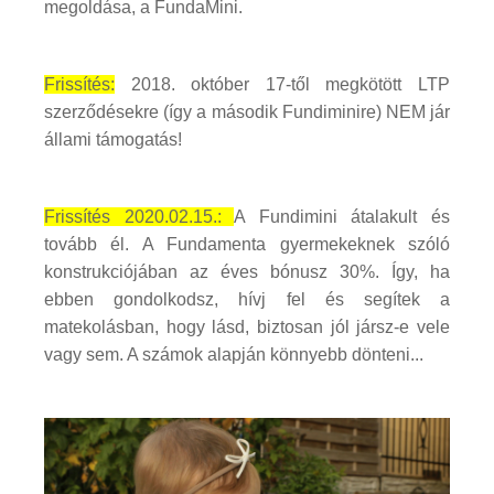
megoldása, a FundaMini.
Frissítés:
2018. október 17-től megkötött LTP
szerződésekre (így a második Fundiminire) NEM jár
állami támogatás!
Frissítés 2020.02.15.:
A Fundimini átalakult és
tovább él. A Fundamenta gyermekeknek szóló
konstrukciójában az éves bónusz 30%. Így, ha
ebben gondolkodsz, hívj fel és segítek a
matekolásban, hogy lásd, biztosan jól jársz-e vele
vagy sem. A számok alapján könnyebb dönteni...