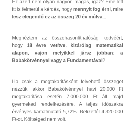
Ez azért nem olyan nagyon magas, igaz? Emellett
itt is felmerül a kérdés, hogy
mennyit fog érni, mire
lesz elegendő ez az összeg 20 év múlva...
Megnéztem az összehasonlíthatóság kedvéért,
hogy
18 évre vetítve, kizárólag matematikai
alapon, vajon melyikkel jársz jobban: a
Babakötvénnyel vagy a Fundamentával
?
Ha csak a megtakarításként felvehető összeget
nézzük, akkor Babakötvénnyel havi 20.000 Ft
megtakarítása esetén 7.000.000 Ft áll majd
gyermeked rendelkezésére. A teljes időszakra
érvényes kamatmutató 5,72%. Befizettél 4.320.000
Ft-ot. Költséged nem volt.