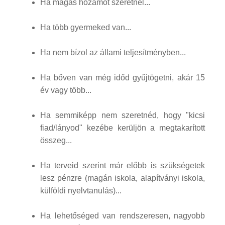
Ha magas hozamot szeretnél...
Ha több gyermeked van...
Ha nem bízol az állami teljesítményben...
Ha bőven van még időd gyűjtögetni, akár 15
év vagy több...
Ha semmiképp nem szeretnéd, hogy "kicsi
fiad/lányod" kezébe kerüljön a megtakarított
összeg...
Ha terveid szerint már előbb is szükségetek
lesz pénzre (magán iskola, alapítványi iskola,
külföldi nyelvtanulás)...
Ha lehetőséged van rendszeresen, nagyobb