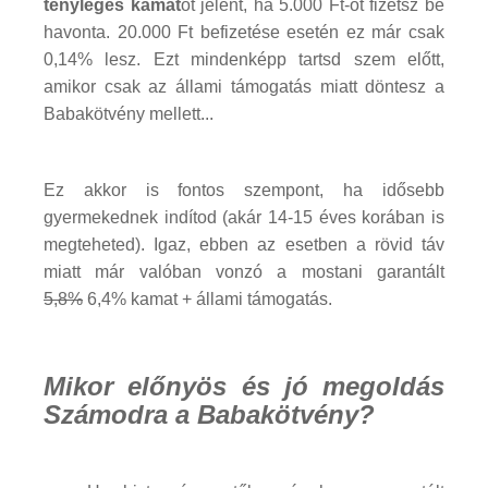
tényleges kamat
ot jelent, ha 5.000 Ft-ot fizetsz be
havonta. 20.000 Ft befizetése esetén ez már csak
0,14% lesz. Ezt mindenképp tartsd szem előtt,
amikor csak az állami támogatás miatt döntesz a
Babakötvény mellett...
Ez akkor is fontos szempont, ha idősebb
gyermekednek indítod (akár 14-15 éves korában is
megteheted). Igaz, ebben az esetben a rövid táv
miatt már valóban vonzó a mostani garantált
5,8%
6,4% kamat + állami támogatás.
Mikor előnyös és jó megoldás
Számodra a Babakötvény?