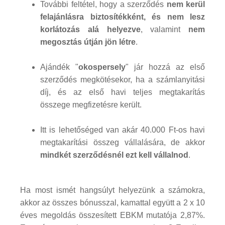
További feltétel, hogy a szerződés
nem kerül
felajánlásra biztosítékként, és nem lesz
korlátozás alá helyezve
, valamint
nem
megosztás útján jön létre
.
Ajándék "
okospersely
" jár hozzá az első
szerződés megkötésekor, ha a számlanyitási
díj, és az első havi teljes megtakarítás
összege megfizetésre került.
Itt is lehetőséged van akár 40.000 Ft-os havi
megtakarítási összeg vállalására, de akkor
mindkét szerződésnél ezt kell vállalnod
.
Ha most ismét hangsúlyt helyezünk a számokra,
akkor az összes bónusszal, kamattal együtt a 2 x 10
éves megoldás összesített EBKM mutatója 2,87%.