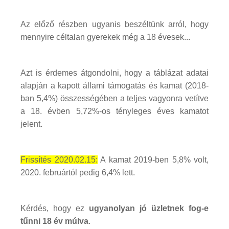
Az előző részben ugyanis beszéltünk arról, hogy
mennyire céltalan gyerekek még a 18 évesek...
Azt is érdemes átgondolni, hogy a táblázat adatai
alapján a kapott állami támogatás és kamat (2018-
ban 5,4%) összességében a teljes vagyonra vetítve
a 18. évben 5,72%-os tényleges éves kamatot
jelent.
Frissítés 2020.02.15:
A kamat 2019-ben 5,8% volt,
2020. februártól pedig 6,4% lett.
Kérdés, hogy ez
ugyanolyan jó üzletnek fog-e
tűnni 18 év múlva
.