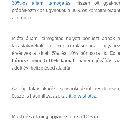
30%-os állami támogatás
. Hiszen ott gyakran
próbálkoztak az ügynökök a 30%-os kamattal eladni
a terméket.
Mióta állami támogatás helyett bónuszt adnak a
lakástakarékok a megtakarításodhoz, ugyanez
érvényes a kínált 5% és 10% bónuszra is.
Ez a
bónusz nem 5-10% kamat,
hanem jóváírás az
adott évi befizetésed alapján!
Az új lakástakarék konstrukciókról részletesen,
össze is hasonlítva azokat,
itt olvashatsz
.
Most nézzük meg ugyanezt erre a 10%-ra: