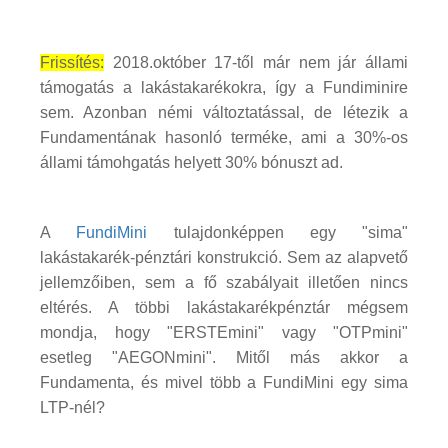
Frissítés:
2018.október 17-től már nem jár állami
támogatás a lakástakarékokra, így a Fundiminire
sem. Azonban némi változtatással, de létezik a
Fundamentának hasonló terméke, ami a 30%-os
állami támohgatás helyett 30% bónuszt ad.
A
FundiMini
tulajdonképpen egy "sima"
lakástakarék-pénztári konstrukció. Sem az alapvető
jellemzőiben, sem a fő szabályait illetően nincs
eltérés. A többi lakástakarékpénztár mégsem
mondja, hogy "ERSTEmini" vagy "OTPmini"
esetleg "AEGONmini". Mitől más akkor a
Fundamenta, és mivel több a FundiMini egy sima
LTP-nél?