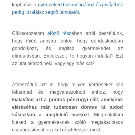
kaphatsz, a
gyermeked biztonságához és jövőjéhez
pedig itt találsz segítő útmutatót
.
Cikksorozatom
előző rész
ében arról beszéltünk,
hogy miért annyira fontos, hogy gondoskodóan
gondolkozz, és segítsd gyermekedet az
elindulásban. Emlékszel, Te hogyan indultál? Ezt
az utat akarod neki, vagy egy másikat?
Átbeszéltük azt is, hogy milyen kérdéseket kell
feltenned és megválaszolnod ahhoz, hogy
kialakítsd azt a pontos pénzügyi célt, amelynek
eléréséhez már tudatosan döntve ki tudod
választani a megfelelő eszközt
. Megmutattam
Neked a gyermekeknek szóló megtakarítások
csoportosítását, ezeket részletezzük most...