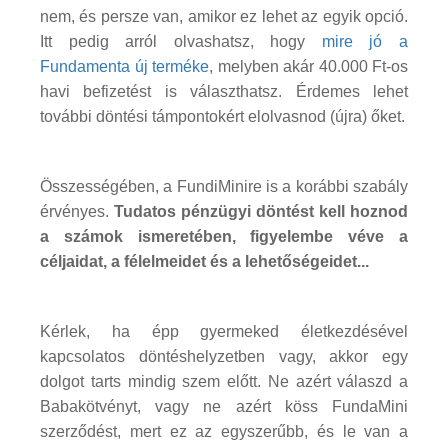
nem, és persze van, amikor ez lehet az egyik opció.
Itt pedig arról olvashatsz, hogy
mire jó a
Fundamenta új terméke
, melyben akár 40.000 Ft-os
havi befizetést is választhatsz. Érdemes lehet
további döntési támpontokért elolvasnod (újra) őket.
Összességében, a FundiMinire is a korábbi szabály
érvényes.
Tudatos pénzügyi döntést kell hoznod
a számok ismeretében, figyelembe véve a
céljaidat, a félelmeidet és a lehetőségeidet...
Kérlek, ha épp gyermeked életkezdésével
kapcsolatos döntéshelyzetben vagy, akkor egy
dolgot tarts mindig szem előtt. Ne azért válaszd a
Babakötvényt, vagy ne azért köss FundaMini
szerződést, mert ez az egyszerűbb, és le van a