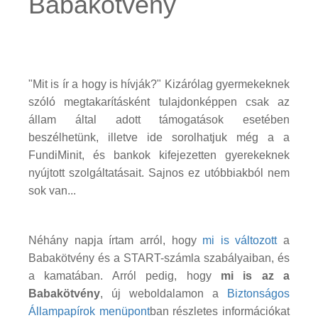
Babakötvény
"Mit is ír a hogy is hívják?" Kizárólag gyermekeknek
szóló megtakarításként tulajdonképpen csak az
állam által adott támogatások esetében
beszélhetünk, illetve ide sorolhatjuk még a a
FundiMinit, és bankok kifejezetten gyerekeknek
nyújtott szolgáltatásait. Sajnos ez utóbbiakból nem
sok van...
Néhány napja írtam arról, hogy
mi is változott
a
Babakötvény és a START-számla szabályaiban, és
a kamatában. Arról pedig, hogy
mi is az a
Babakötvény
, új weboldalamon a
Biztonságos
Állampapírok menüpont
ban részletes információkat