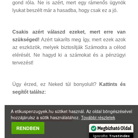
gond róla. Ne is azért, mert egy rámenős ügynök
lyukat beszélt már a hasadba, hogy csak ez a jó.
Csakis azért válaszd ezeket, mert erre van
szükséged!
Azért takaríts meg így, mert ezek azok
az eszközök, melyek biztosítják Számodra a célod
elérését. Ne hagyd ki a számokat és a pénzügyi
tervezést!
Úgy érzed, ez Neked túl bonyolult?
Kattints és
segítőt találsz:
A etikuspenzugyek.hu sütiket használ. Az oldal böngészésével
Tanácsadót választok
hozzájárulsz a sütik használatához.
További részletek
Megbízható Oldal
RENDBEN
Igazolta:
Trustindex