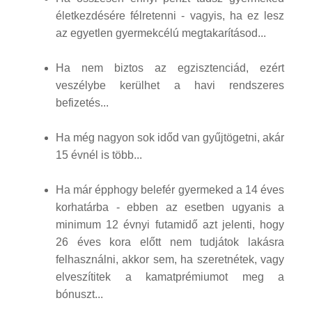
életkezdésére félretenni - vagyis, ha ez lesz
az egyetlen gyermekcélú megtakarításod...
Ha nem biztos az egzisztenciád, ezért
veszélybe kerülhet a havi rendszeres
befizetés...
Ha még nagyon sok időd van gyűjtögetni, akár
15 évnél is több...
Ha már épphogy belefér gyermeked a 14 éves
korhatárba - ebben az esetben ugyanis a
minimum 12 évnyi futamidő azt jelenti, hogy
26 éves kora előtt nem tudjátok lakásra
felhasználni, akkor sem, ha szeretnétek, vagy
elveszítitek a kamatprémiumot meg a
bónuszt...