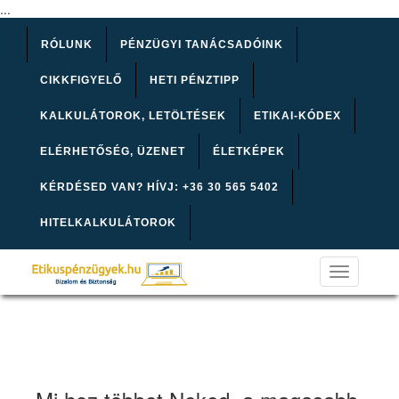
...
RÓLUNK
PÉNZÜGYI TANÁCSADÓINK
CIKKFIGYELŐ
HETI PÉNZTIPP
KALKULÁTOROK, LETÖLTÉSEK
ETIKAI-KÓDEX
ELÉRHETŐSÉG, ÜZENET
ÉLETKÉPEK
KÉRDÉSED VAN? HÍVJ: +36 30 565 5402
HITELKALKULÁTOROK
Toggle
navigation