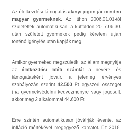
Az életkezdési támogatás
alanyi jogon jár minden
magyar gyermeknek
. Az itthon 2006.01.01-tól
születettek automatikusan, a külföldön 2017.06.30.
után született gyermekek pedig kérelem útján
történő igénylés után kapják meg.
Amikor gyermeked megszületik, az állam megnyitja
az
életkezdési letéti számlá
t a nevére, és
támogatásként jóváír, a jelenleg érvényes
szabályozás szerint
42.500 Ft
egyszeri összeget
(ha gyermekvédelmi kedvezményre vagy jogosult,
akkor még 2 alkalommal 44.600 Ft.
Erre szintén automatikusan jóváírják évente, az
infláció mértékével megegyező kamatot. Ez 2018-