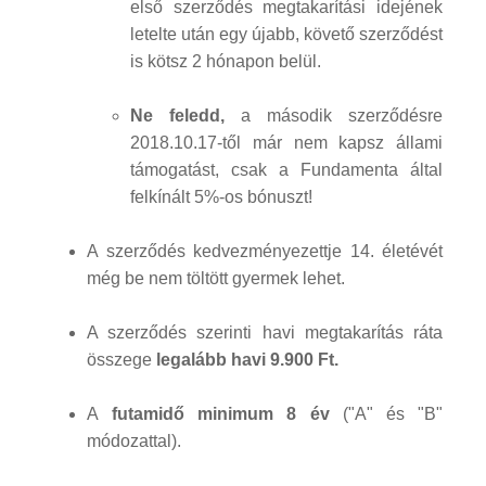
első szerződés megtakarítási idejének
letelte után egy újabb, követő szerződést
is kötsz 2 hónapon belül.
Ne feledd,
a második szerződésre
2018.10.17-től már nem kapsz állami
támogatást, csak a Fundamenta által
felkínált 5%-os bónuszt!
A szerződés kedvezményezettje 14. életévét
még be nem töltött gyermek lehet.
A szerződés szerinti havi megtakarítás ráta
összege
legalább havi 9.900 Ft.
A
futamidő minimum 8 év
("A" és "B"
módozattal).