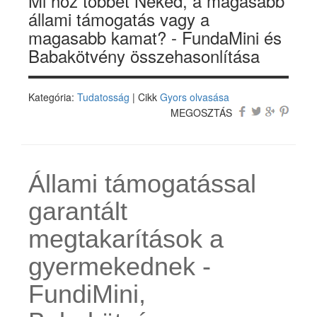
Mi hoz többet Neked, a magasabb
állami támogatás vagy a
magasabb kamat? - FundaMini és
Babakötvény összehasonlítása
Kategória:
Tudatosság
| Cikk
Gyors olvasása
MEGOSZTÁS
Állami támogatással
garantált
megtakarítások a
gyermekednek -
FundiMini,