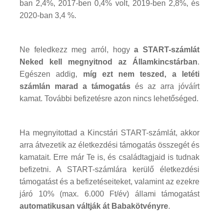
ban 2,4%, 2017-ben 0,4% volt, 2019-ben 2,8%, és
2020-ban 3,4 %.
Ne feledkezz meg arról, hogy
a START-számlát
Neked kell megnyitnod az Államkincstárban
.
Egészen addig,
míg ezt nem teszed, a letéti
számlán marad a támogatás
és az arra jóváírt
kamat. További befizetésre azon nincs lehetőséged.
Ha megnyitottad a Kincstári START-számlát, akkor
arra átvezetik az életkezdési támogatás összegét és
kamatait. Erre már Te is, és családtagjaid is tudnak
befizetni. A START-számlára kerülő életkezdési
támogatást és a befizetéseiteket, valamint az ezekre
járó 10% (max. 6.000 Ft/év) állami támogatást
automatikusan váltják át Babakötvényre
.