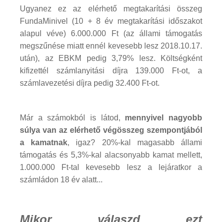
Ugyanez ez az elérhető megtakarítási összeg
FundaMinivel (10 + 8 év megtakarítási időszakot
alapul véve) 6.000.000 Ft (az állami támogatás
megszűnése miatt ennél kevesebb lesz 2018.10.17.
után), az EBKM pedig 3,79% lesz. Költségként
kifizettél számlanyitási díjra 139.000 Ft-ot, a
számlavezetési díjra pedig 32.400 Ft-ot.
Már a számokból is látod,
mennyivel nagyobb
súlya van az elérhető végösszeg szempontjából
a kamatnak
, igaz? 20%-kal magasabb állami
támogatás és 5,3%-kal alacsonyabb kamat mellett,
1.000.000 Ft-tal kevesebb lesz a lejáratkor a
számládon 18 év alatt...
Mikor válaszd ezt