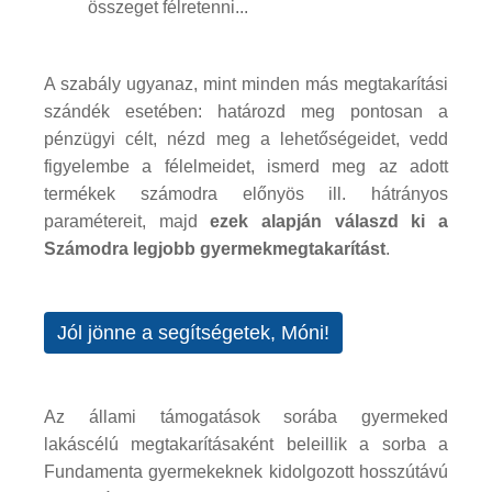
összeget félretenni...
A szabály ugyanaz, mint minden más megtakarítási
szándék esetében: határozd meg pontosan a
pénzügyi célt, nézd meg a lehetőségeidet, vedd
figyelembe a félelmeidet, ismerd meg az adott
termékek számodra előnyös ill. hátrányos
paramétereit, majd
ezek alapján válaszd ki a
Számodra legjobb gyermekmegtakarítást
.
Jól jönne a segítségetek, Móni!
Az állami támogatások sorába gyermeked
lakáscélú megtakarításaként beleillik a sorba a
Fundamenta gyermekeknek kidolgozott hosszútávú