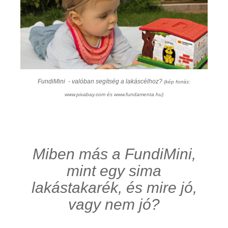
FundiMini - valóban segítség a lakáscélhoz?
(kép forrás:
www.pixabay.com és www.fundamenta.hu)
Miben más a FundiMini,
mint egy sima
lakástakarék, és mire jó,
vagy nem jó?