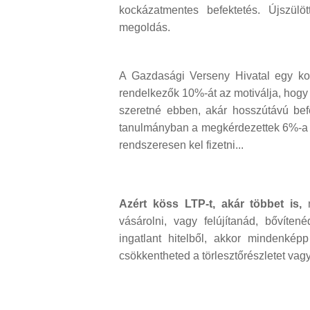
kockázatmentes befektetés. Újszül
megoldás.
A Gazdasági Verseny Hivatal egy k
rendelkezők 10%-át az motiválja, hogy
szeretné ebben, akár hosszútávú bef
tanulmányban a megkérdezettek 6%-a az
rendszeresen kel fizetni...
Azért köss LTP-t, akár többet is,
m
vásárolni, vagy felújítanád, bővít
ingatlant hitelből, akkor mindenkép
csökkentheted a törlesztőrészletet vagy