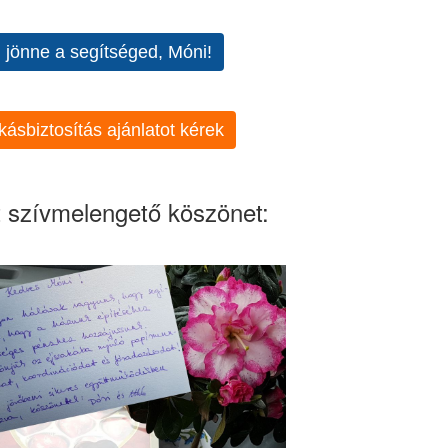
l jönne a segítséged, Móni!
kásbiztosítás ajánlatot kérek
 szívmelengető köszönet: