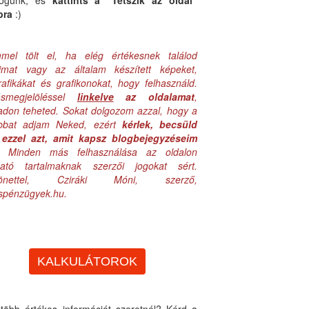
logunk, és
kattints a "Tetszik az oldal"
bra
:)
mel tölt el, ha elég értékesnek találod
aimat vagy az általam készített képeket,
rafikákat és grafikonokat, hogy felhasználd.
ásmegjelöléssel
linkelve
az oldalamat
,
adon teheted. Sokat dolgozom azzal, hogy a
obbat adjam Neked, ezért
kérlek, becsüld
ezzel azt, amit kapsz blogbejegyzéseim
. Minden más felhasználása az oldalon
lható tartalmaknak szerzői jogokat sért.
zönettel, Cziráki Móni, szerző,
uspénzügyek.hu.
KALKULÁTOROK