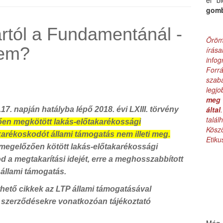
el b
gom
rtól a Fundamentánál -
Öröm
nem?
írás
infog
Forr
szab
legj
meg 
által
.17. napján hatályba lépő 2018. évi LXIII. törvény
talá
tően megkötött lakás-előtakarékossági
Kös
arékoskodót állami támogatás nem illeti meg.
Etik
 megelőzően kötött lakás-előtakarékossági
a megtakarítási idejét, erre a meghosszabbított
 állami támogatás.
rhető cikkek az LTP állami támogatásával
 szerződésekre vonatkozóan tájékoztató