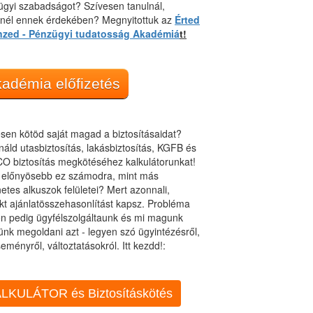
gyi szabadságot? Szívesen tanulnál,
dnél ennek érdekében? Megnyitottuk az
Érted
nzed - Pénzügyi tudatosság Akadémiá
t!
adémia előfizetés
sen kötöd saját magad a biztosításaidat?
áld utasbiztosítás, lakásbiztosítás, KGFB és
O biztosítás megkötéséhez kalkulátorunkat!
t előnyösebb ez számodra, mint más
netes alkuszok felületei? Mert azonnali,
kt ajánlatösszehasonlítást kapsz. Probléma
n pedig ügyfélszolgáltaunk és mi magunk
ünk megoldani azt - legyen szó ügyintézésről,
eményről, változtatásokról. Itt kezdd!:
LKULÁTOR és Biztosításkötés