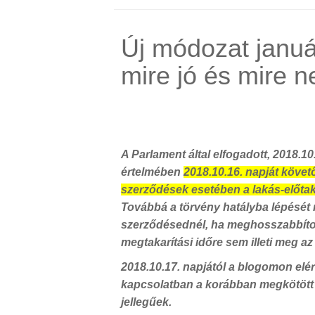
Új módozat januá
mire jó és mire 
A Parlament által elfogadott, 2018.10
értelmében
2018.10.16. napját köve
szerződések esetében a lakás-előtak
Továbbá a törvény hatályba lépését
szerződésednél, ha meghosszabbítod 
megtakarítási időre sem illeti meg az
2018.10.17. napjától a blogomon elé
kapcsolatban a korábban megkötött
jellegűek.