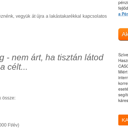
pénzü
fejlő
a Pé
znénk, vegyük át újra a lakástakarékkal kapcsolatos
Ak
Szíve
- nem árt, ha tisztán látod
Haszn
a célt...
CASC
Miér
inter
korre
eseté
segít
k össze:
káres
KA
000 Ft/év)