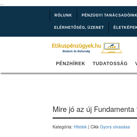
...
RÓLUNK
PÉNZÜGYI TANÁCSADÓIN
ELÉRHETŐSÉG, ÜZENET
ÉLETKÉPE
PÉNZHÍREK
TUDATOSSÁG
Mire jó az új Fundamenta
Kategória:
Hitelek
| Cikk
Gyors olvasása