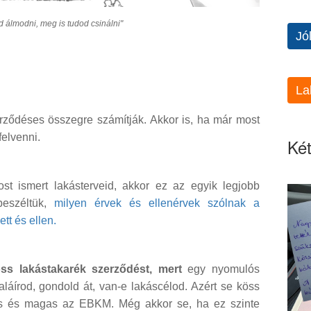
 álmodni, meg is tudod csinálni"
Jó
La
erződéses összegre számítják. Akkor is, ha már most
felvenni.
Két
 ismert lakásterveid, akkor ez az egyik legjobb
beszéltük,
milyen érvek és ellenérvek szólnak a
tt és ellen.
öss lakástakarék szerződést, mert
egy nyomulós
aláírod, gondold át, van-e lakáscélod. Azért se köss
ítás és magas az EBKM. Még akkor se, ha ez szinte