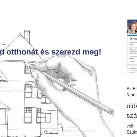
Az E
6-án 
old
sz
volt
Szüks