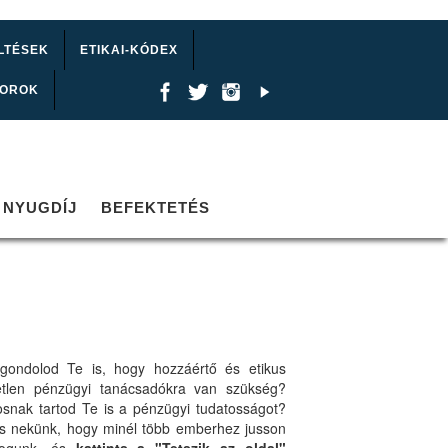
LTÉSEK
ETIKAI-KÓDEX
TOROK
NYUGDÍJ
BEFEKTETÉS
gondolod Te is, hogy hozzáértő és etikus
etlen pénzügyi tanácsadókra van szükség?
osnak tartod Te is a pénzügyi tudatosságot?
ts nekünk, hogy minél több emberhez jusson