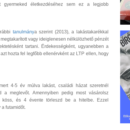
ött gyermeked életkezdéséhez sem ez a legjobb
orábbi
tanulmány
a szerint (2013), a lakástakarékkal
 megtakarított vagy ideiglenesen nélkülözhető pénzét
ektetésként tartani. Érdekességként, ugyanebben a
t hozta fel legfőbb ellenérvként az LTP ellen, hogy
ert 4-5 év múlva lakást, családi házat szeretnél
enéd a meglevőt. Amennyiben pedig most vásárolsz
p köss, és 4 évente törleszd be a hitelbe. Ezzel
 a futamidőt.