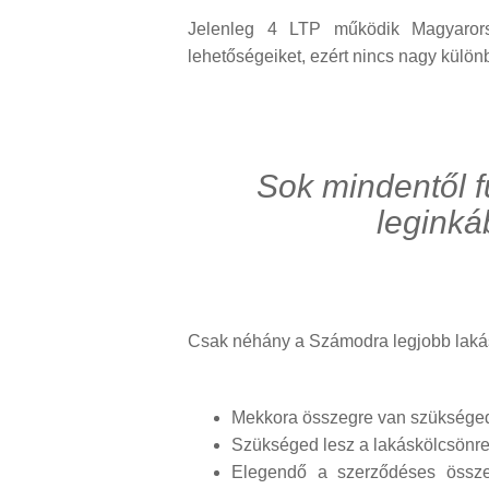
Jelenleg 4 LTP működik Magyarorsz
lehetőségeiket, ezért nincs nagy külön
Sok mindentől f
leginká
Csak néhány a Számodra legjobb lakás
Mekkora összegre van szüksége
Szükséged lesz a lakáskölcsönre
Elegendő a szerződéses összeg