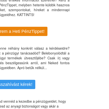
több értékes információt szeretnél? Kérd a
 PénzTippet, melyben hetente küldök hasznos
teket, szempontokat, híreket a mindennapi
ügyeidhez. KATTINTS!
rem a Heti PénzTippet!
jönne néhány konkrét válasz a kérdéseidre?
nt a pénzügyi tanácsadód? Belebonyolódtál a
ügyi termékek útvesztőjébe? Csak írj vagy
, és beszélgessünk arról, ami Neked fontos
gyeidben. Apró betűk nélkül...
sszahívást kérek!
d vennéd a kezedbe a pénzügyeidet, hogy
esd az anyagi biztonságot vagy akár a