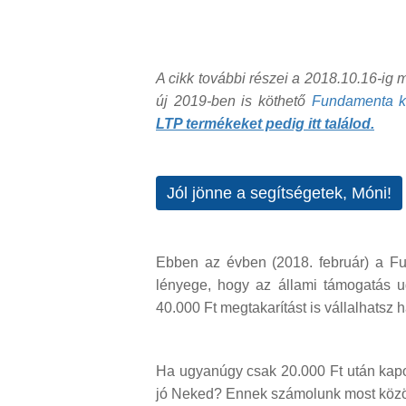
A cikk további részei a 2018.10.16-ig
új 2019-ben is köthető
Fundamenta kon
LTP termékeket pedig itt találod.
Jól jönne a segítségetek, Móni!
Ebben az évben (2018. február) a Fu
lényege, hogy az állami támogatás u
40.000 Ft megtakarítást is vállalhatsz 
Ha ugyanúgy csak 20.000 Ft után kapo
jó Neked? Ennek számolunk most közö