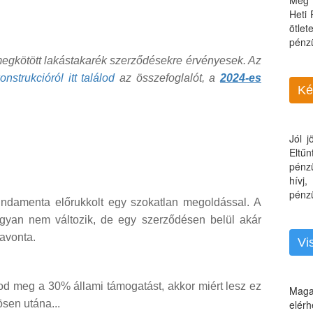
Még 
Heti
ötle
pénz
 megkötött lakástakarék szerződésekre érvényesek. Az
strukcióról itt találod
az összefoglalót, a
2024-es
Ké
Jól 
Eltű
pénz
hívj
pénzü
ndamenta előrukkolt egy szokatlan megoldással. A
gyan nem változik, de egy szerződésen belül akár
havonta.
Vi
d meg a 30% állami támogatást, akkor miért lesz ez
Maga
sen utána...
elérh