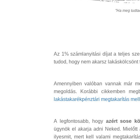
"Ha meg tudtad
Az 1% számlanyitási díjat a teljes sz
tudod, hogy nem akarsz lakáskölcsönt 
Amennyiben valóban vannak már most
megoldás. Korábbi cikkemben meg
lakástakarékpénztári megtakarítás melle
A legfontosabb, hogy
azért sose k
ügynök el akarja adni Neked. Mielőtt 
ilyesmit, mert kell valami megtakar