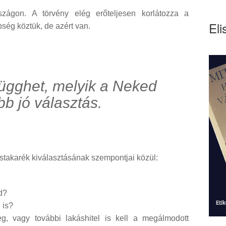
ágon. A törvény elég erőteljesen korlátozza a
Eli
bség köztük, de azért van.
ügghet, melyik a Neked
bb jó választás.
takarék kiválasztásának szempontjai közül:
d?
 is?
, vagy további lakáshitel is kell a megálmodott