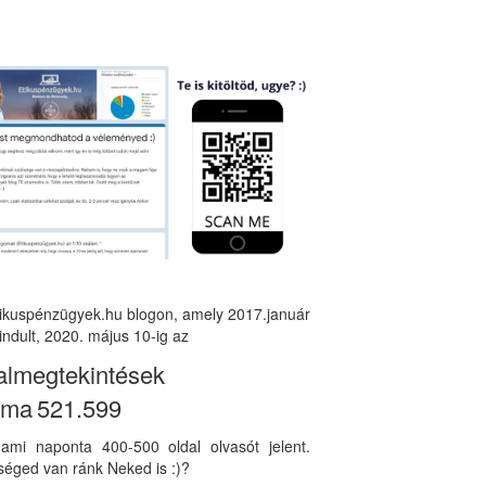
tikuspénzügyek.hu blogon, amely 2017.január
indult, 2020. május 10-ig az
almegtekintések
áma
521.599
, ami naponta 400-500 oldal olvasót jelent.
éged van ránk Neked is :)?