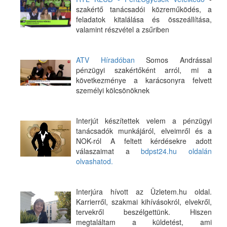
szakértő tanácsadói közreműködés, a
feladatok kitalálása és összeállítása,
valamint részvétel a zsűriben
ATV Híradóban
Somos Andrással
pénzügyi szakértőként arról, mi a
következménye a karácsonyra felvett
személyi kölcsönöknek
Interjút készítettek velem a pénzügyi
tanácsadók munkájáról, elveimről és a
NOK-ról A feltett kérdésekre adott
válaszaimat a
bdpst24.hu oldalán
olvashatod.
Interjúra hívott az Üzletem.hu oldal.
Karrierről, szakmai kihívásokról, elvekről,
tervekről beszélgettünk. Hiszen
megtaláltam a küldetést, ami