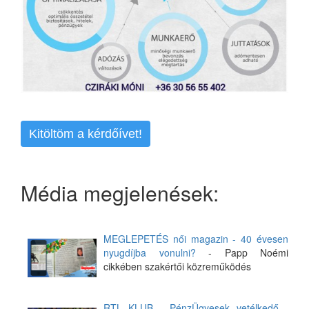
Kitöltöm a kérdőívet!
Média megjelenések:
MEGLEPETÉS női magazin - 40 évesen
nyugdíjba vonulni?
- Papp Noémi
cikkében szakértői közreműködés
RTL KLUB - PénzÜgyesek vetélkedő
-