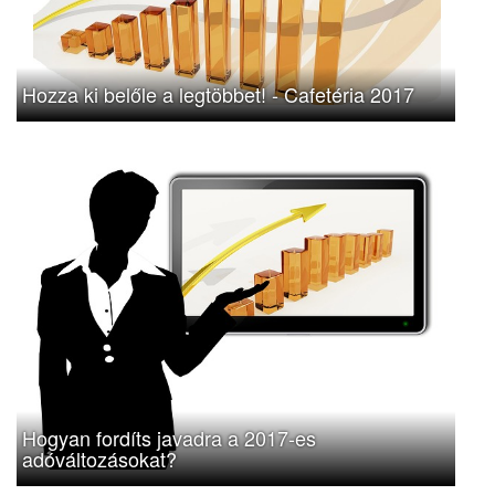
Hozza ki belőle a legtöbbet! - Cafetéria 2017
Hogyan fordíts javadra a 2017-es
adóváltozásokat?