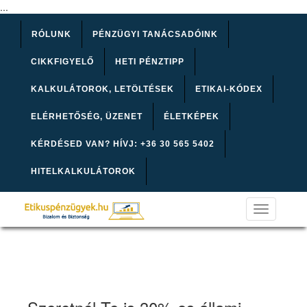
...
RÓLUNK
PÉNZÜGYI TANÁCSADÓINK
CIKKFIGYELŐ
HETI PÉNZTIPP
KALKULÁTOROK, LETÖLTÉSEK
ETIKAI-KÓDEX
ELÉRHETŐSÉG, ÜZENET
ÉLETKÉPEK
KÉRDÉSED VAN? HÍVJ: +36 30 565 5402
HITELKALKULÁTOROK
Toggle
navigation