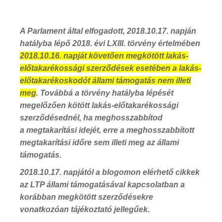
A Parlament által elfogadott, 2018.10.17. napján
hatályba lépő 2018. évi LXIII. törvény értelmében
2018.10.16. napját követően megkötött lakás-
előtakarékossági szerződések esetében a lakás-
előtakarékoskodót állami támogatás nem illeti
meg
. Továbbá a törvény hatályba lépését
megelőzően kötött lakás-előtakarékossági
szerződésednél, ha meghosszabbítod
a megtakarítási idejét, erre a meghosszabbított
megtakarítási időre sem illeti meg az állami
támogatás.
2018.10.17. napjától a blogomon elérhető cikkek
az LTP állami támogatásával kapcsolatban a
korábban megkötött szerződésekre
vonatkozóan tájékoztató jellegűek.