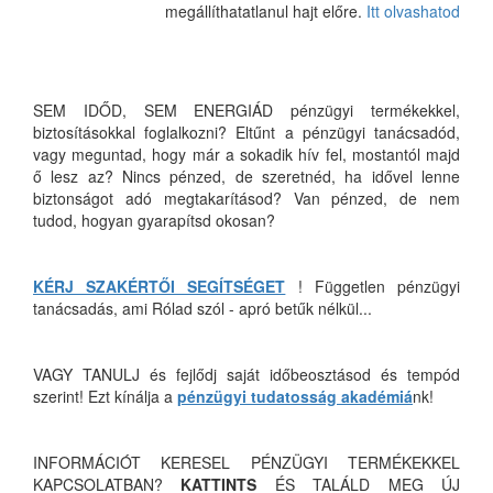
megállíthatatlanul hajt előre.
Itt olvashatod
SEM IDŐD, SEM ENERGIÁD pénzügyi termékekkel,
biztosításokkal foglalkozni? Eltűnt a pénzügyi tanácsadód,
vagy meguntad, hogy már a sokadik hív fel, mostantól majd
ő lesz az? Nincs pénzed, de szeretnéd, ha idővel lenne
biztonságot adó megtakarításod? Van pénzed, de nem
tudod, hogyan gyarapítsd okosan?
KÉRJ SZAKÉRTŐI SEGÍTSÉGET
! Független pénzügyi
tanácsadás, ami Rólad szól - apró betűk nélkül...
VAGY TANULJ és fejlődj saját időbeosztásod és tempód
szerint! Ezt kínálja a
pénzügyi tudatosság akadémiá
nk!
INFORMÁCIÓT KERESEL PÉNZÜGYI TERMÉKEKKEL
KAPCSOLATBAN?
KATTINTS
ÉS TALÁLD MEG ÚJ