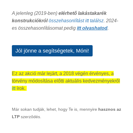
A jelenleg (2019-ben)
elérhető lakástakarék
konstrukciókról
összehasonlítást itt találsz
. 2024-
es összehasonlításomat pedig
itt olvashatod
.
Jól jönne a segítségetek, Móni!
Ez az akció már lejárt, a 2018 végén érvényes, a
törvény módosítása előtti aktuális kedvezményekről
itt
írok.
Már sokan tudják, lehet, hogy Te is, mennyire
hasznos az
LTP
szerződés.