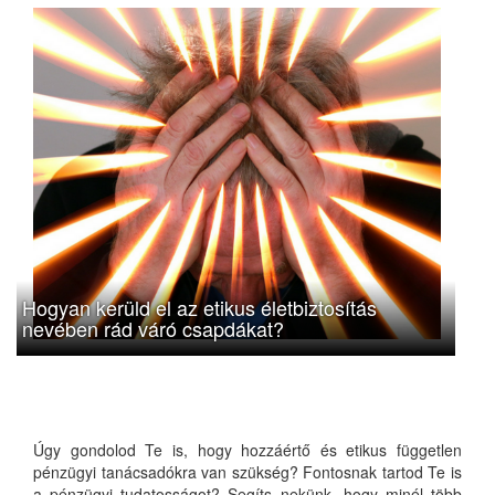
Hogyan kerüld el az etikus életbiztosítás
nevében rád váró csapdákat?
Úgy gondolod Te is, hogy hozzáértő és etikus független
pénzügyi tanácsadókra van szükség? Fontosnak tartod Te is
a pénzügyi tudatosságot? Segíts nekünk, hogy minél több