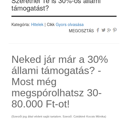
Szeretnél Te is 30%-os állami
támogatást?
Kategória:
Hitelek
| Cikk
Gyors olvasása
MEGOSZTÁS
Neked jár már a 30%
állami támogatás? -
Most még
megspórolhatsz 30-
80.000 Ft-ot!
(Szerzői jog által védett saját tartalom. Szerző: Czirákiné Kocsis Mónika)