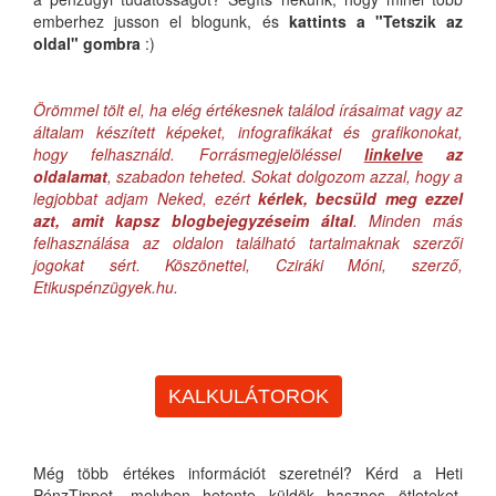
emberhez jusson el blogunk, és
kattints a "Tetszik az
oldal" gombra
:)
Örömmel tölt el, ha elég értékesnek találod írásaimat vagy az
általam készített képeket, infografikákat és grafikonokat,
hogy felhasználd. Forrásmegjelöléssel
linkelve
az
oldalamat
, szabadon teheted. Sokat dolgozom azzal, hogy a
legjobbat adjam Neked, ezért
kérlek, becsüld meg ezzel
azt, amit kapsz blogbejegyzéseim által
. Minden más
felhasználása az oldalon található tartalmaknak szerzői
jogokat sért. Köszönettel, Cziráki Móni, szerző,
Etikuspénzügyek.hu.
KALKULÁTOROK
Még több értékes információt szeretnél? Kérd a Heti
PénzTippet, melyben hetente küldök hasznos ötleteket,