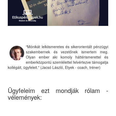
"Mónikát lelkiismeretes és sikerorientált pénzügyi
szakembernek és vezetőnek ismertem meg.
Olyan ember aki komoly háttérismerettel és
emberközpontú szemlélettel felvértezve támogatja
kollégáit, ügyfeleit." (Jacsó László, Etyek - coach, tréner)
Ügyfeleim ezt mondják rólam -
vélemények: