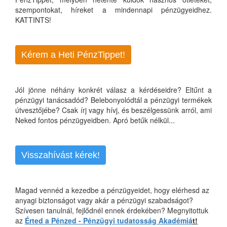
szempontokat, híreket a mindennapi pénzügyeidhez.
KATTINTS!
Kérem a Heti PénzTippet!
Jól jönne néhány konkrét válasz a kérdéseidre? Eltűnt a
pénzügyi tanácsadód? Belebonyolódtál a pénzügyi termékek
útvesztőjébe? Csak írj vagy hívj, és beszélgessünk arról, ami
Neked fontos pénzügyeidben. Apró betűk nélkül...
Visszahívást kérek!
Magad vennéd a kezedbe a pénzügyeidet, hogy elérhesd az
anyagi biztonságot vagy akár a pénzügyi szabadságot?
Szívesen tanulnál, fejlődnél ennek érdekében? Megnyitottuk
az
Érted a Pénzed - Pénzügyi tudatosság Akadémiá
t!