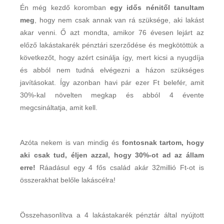
Én még kezdő koromban
egy idős nénitől tanultam
meg
, hogy nem csak annak van rá szüksége, aki lakást
akar venni. Ő azt mondta, amikor 76 évesen lejárt az
előző lakástakarék pénztári szerződése és megkötöttük a
következőt, hogy azért csinálja így, mert kicsi a nyugdíja
és abból nem tudná elvégezni a házon szükséges
javításokat. Így azonban havi pár ezer Ft belefér, amit
30%-kal növelten megkap és abból 4 évente
megcsináltatja, amit kell.
Azóta nekem is van mindig és
fontosnak tartom, hogy
aki csak tud, éljen azzal, hogy 30%-ot ad az állam
erre!
Ráadásul egy 4 fős család akár 32millió Ft-ot is
összerakhat belőle lakáscélra!
Összehasonlítva a 4 lakástakarék pénztár által nyújtott