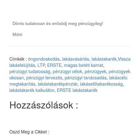
Dönts tudatosan és erősödj meg pénzügyileg!
Móni
Címkék :
öngondoskodás
,
lakásvásárlás
,
lakástakarék
,
Vissza
lakásfelújítás
,
LTP
,
ERSTE
,
magas betéti kamat
,
pénzügyi tudatosság
,
pénzügyi célok
,
pénzügyek
,
pénzügyek
okosan
,
pénzügyi tervezés
,
pénzügyi tanácsadás
,
lakáscélú
megtakarítás
,
lakástakarékpénztár
,
lakáselőtakarékosság
,
lakástakarék kalkulátor
,
ERSTE lakástakarék
Hozzászólások :
Oszd Meg a Cikket :