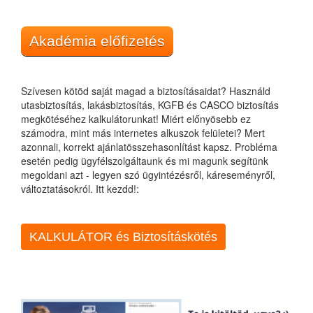
Akadémia előfizetés
Szívesen kötöd saját magad a biztosításaidat? Használd
utasbiztosítás, lakásbiztosítás, KGFB és CASCO biztosítás
megkötéséhez kalkulátorunkat! Miért előnyösebb ez
számodra, mint más internetes alkuszok felületei? Mert
azonnali, korrekt ajánlatösszehasonlítást kapsz. Probléma
esetén pedig ügyfélszolgáltaunk és mi magunk segítünk
megoldani azt - legyen szó ügyintézésről, káreseményről,
változtatásokról. Itt kezdd!:
KALKULÁTOR és Biztosításkötés