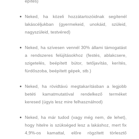
építés)
Neked, ha közeli hozzátartozóidnak segítenél
lakáscéljukban (gyermekeid, unokáid, szüleid,
nagyszüleid, testvéred)
Neked, ha szívesen vennél 30% állami támogatást
a rendszeres felújításokhoz (festés, ablakcsere,
szigetelés, beépített bútor, tetőjavítás, kerítés,
fürdőszoba, beépített gépek, stb.)
Neked, ha rövidtávú megtakarításban a legjobb
betéti kamatmutatóval rendelkező terméket
keresed (úgyis lesz mire felhasználnod)
Neked, ha már tudod (vagy még nem, de lehet),
hogy hitelre is szükséged lesz a lakáshoz, mert fix
4,9%-os kamattal, előre rögzített törlesztő