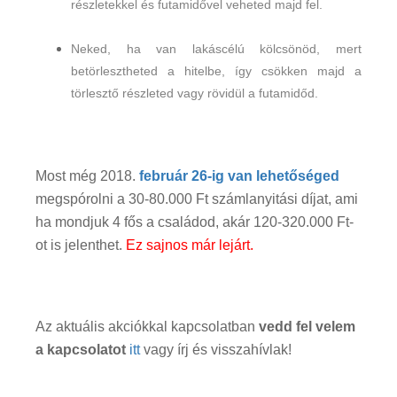
részletekkel és futamidővel veheted majd fel.
Neked, ha van lakáscélú kölcsönöd, mert
betörlesztheted a hitelbe, így csökken majd a
törlesztő részleted vagy rövidül a futamidőd.
Most még 2018.
február 26-ig van lehetőséged
megspórolni a 30-80.000 Ft számlanyitási díjat, ami
ha mondjuk 4 fős a családod, akár 120-320.000 Ft-
ot is jelenthet.
Ez sajnos már lejárt.
Az aktuális akciókkal kapcsolatban
v
edd fel velem
a kapcsolatot
itt
vagy írj és visszahívlak!