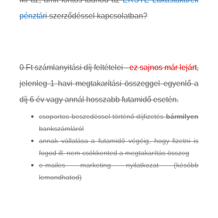
pénztár
i szerződéssel kapcsolatban?
0 Ft számlanyitási díj feltételei -
ez sajnos már lejárt
,
jelenleg 1 havi megtakarítási összeggel egyenlő a
díj 6 év vagy annál hosszabb futamidő esetén.
csoportos beszedéssel történő díjfizetés
bármilyen
bankszámláról
annak vállalása a futamidő végéig, hogy fizetni is
fogod ill. nem csökkented a megtakarítás összeg
e-mailes marketing nyilatkozat (később
lemondhatod)