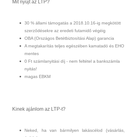
Mit nyújt az LTP?
30 % állami támogatás a 2018.10.16-ig megkötött
szerződésekre az eredeti futamidő végéig
OBA (Országos Betétbiztosítási Alap) garancia
A megtakarítás teljes egészében kamatadó és EHO
mentes
0 Ft számlanyitási díj - nem feltétel a bankszámla
nyitás!
magas EBKM
Kinek ajánlom az LTP-t?
Neked, ha van bármilyen lakáscélod (vásárlás,