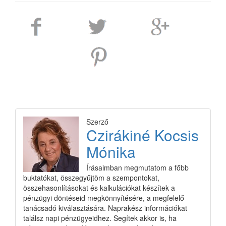
Szerző
Czirákiné Kocsis
Mónika
Írásaimban megmutatom a főbb
buktatókat, összegyűjtöm a szempontokat,
összehasonlításokat és kalkulációkat készítek a
pénzügyi döntéseid megkönnyítésére, a megfelelő
tanácsadó kiválasztására. Naprakész információkat
találsz napi pénzügyeidhez. Segítek akkor is, ha