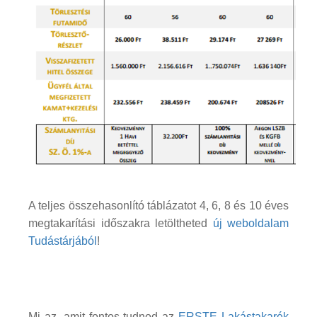
A teljes összehasonlító táblázatot 4, 6, 8 és 10 éves
megtakarítási időszakra letöltheted
új weboldalam
Tudástárjából
!
Mi az, amit fontos tudnod az
ERSTE Lakástakarék