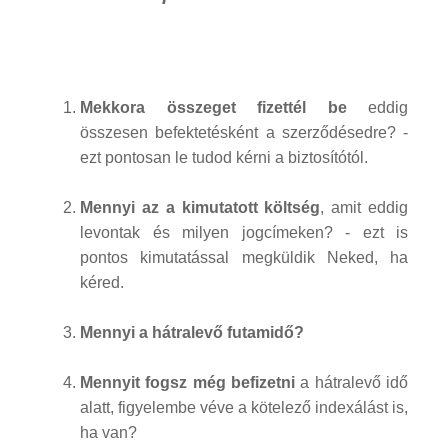
Mekkora összeget fizettél be
eddig
összesen befektetésként a szerződésedre? -
ezt pontosan le tudod kérni a biztosítótól.
Mennyi az a kimutatott költség
, amit eddig
levontak és milyen jogcímeken? - ezt is
pontos kimutatással megküldik Neked, ha
kéred.
Mennyi a hátralevő futamidő?
Mennyit fogsz még befizetni
a hátralevő idő
alatt, figyelembe véve a kötelező indexálást is,
ha van?