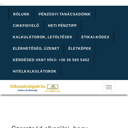
...
RÓLUNK
PÉNZÜGYI TANÁCSADÓINK
CIKKFIGYELŐ
HETI PÉNZTIPP
KALKULÁTOROK, LETÖLTÉSEK
ETIKAI-KÓDEX
ELÉRHETŐSÉG, ÜZENET
ÉLETKÉPEK
KÉRDÉSED VAN? HÍVJ: +36 30 565 5402
HITELKALKULÁTOROK
Toggle
navigation