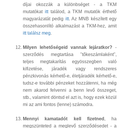
díjai okozzák a különbséget - a TKM
mutatókat
itt
találod, a TKM mutatók érthető
magyarázatát pedig
itt
. Az MNB készített egy
összehasonlító alkalmazást a TKM-hez, amit
itt találsz meg
.
Milyen lehetőségeid vannak lejáratkor?
-
szerződés megtartása "tőkeszámlaként",
teljes megtakarítás egyösszegben való
kifizetése, járadék vagy rendszeres
pénzkivonás kérhető-e, életjáradék kérhető-e,
tudsz-e további pénzeket hozzátenni, ha még
nem akarod felvenni a benn levő összeget,
stb., valamint döntsd el azt is, hogy ezek közül
mi az ami fontos (lenne) számodra.
Mennyi kamatadót kell fizetned
, ha
megszünteted a meglevő szerződésedet - a