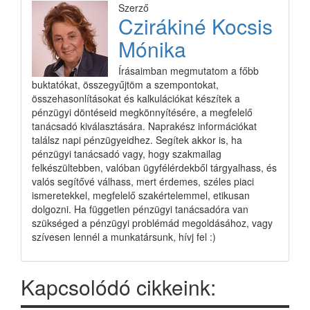
Szerző
Czirákiné Kocsis
Mónika
Írásaimban megmutatom a főbb
buktatókat, összegyűjtöm a szempontokat,
összehasonlításokat és kalkulációkat készítek a
pénzügyi döntéseid megkönnyítésére, a megfelelő
tanácsadó kiválasztására. Naprakész információkat
találsz napi pénzügyeidhez. Segítek akkor is, ha
pénzügyi tanácsadó vagy, hogy szakmailag
felkészültebben, valóban ügyfélérdekből tárgyalhass, és
valós segítővé válhass, mert érdemes, széles piaci
ismeretekkel, megfelelő szakértelemmel, etikusan
dolgozni. Ha független pénzügyi tanácsadóra van
szükséged a pénzügyi problémád megoldásához, vagy
szívesen lennél a munkatársunk, hívj fel :)
Kapcsolódó cikkeink: