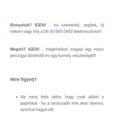
Bonyolult? IGEN!
- ha szeretnéd, segítek,
írj
nekem
vagy hívj a
06-30-565-5402
telefonszámon!
Megéri? IGEN!
- megkíméled magad egy rossz
pénzügyi döntéstől és egy komoly veszteségtől!
Mire figyelj?
Ne menj bele abba, hogy csak aláírd a
papírokat - ha a tanácsadó erre akar rávenni,
azonnal hagyd ott!