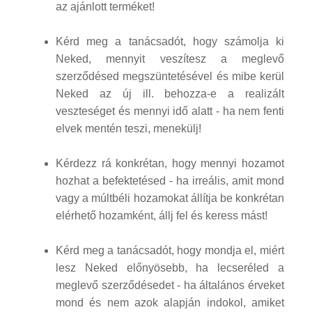
az ajánlott terméket!
Kérd meg a tanácsadót, hogy számolja ki
Neked, mennyit veszítesz a meglevő
szerződésed megszüntetésével és mibe kerül
Neked az új ill. behozza-e a realizált
veszteséget és mennyi idő alatt - ha nem fenti
elvek mentén teszi, menekülj!
Kérdezz rá konkrétan, hogy mennyi hozamot
hozhat a befektetésed - ha irreális, amit mond
vagy a múltbéli hozamokat állítja be konkrétan
elérhető hozamként, állj fel és keress mást!
Kérd meg a tanácsadót, hogy mondja el, miért
lesz Neked előnyösebb, ha lecseréled a
meglevő szerződésedet - ha általános érveket
mond és nem azok alapján indokol, amiket