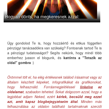
Hogyan dönts, ha megkeresnek azzal:
Úgy gondolod Te is, hogy hozzáértő és etikus független
pénzügyi tanácsadókra van szükség? Fontosnak tartod Te is
a pénzügyi tudatosságot? Segíts nekünk, hogy minél több
emberhez jusson el blogunk, és
kattints a "Tetszik az
oldal" gombra
:)
Örömmel tölt el, ha elég értékesnek találod írásaimat vagy az
általam készített képeket, infografikákat és grafikonokat,
hogy felhasználd. Forrásmegjelöléssel
linkelve
az
oldalamat
, szabadon teheted. Sokat dolgozom azzal, hogy a
legjobbat adjam Neked, ezért
kérlek, becsüld meg ezzel
azt, amit kapsz blogbejegyzéseim által
. Minden más
felhasználása az oldalon található tartalmaknak szerzői