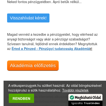
Neked fontos pénzügyeidben. Apró betűk nélkül...
Visszahívást kérek!
Magad vennéd a kezedbe a pénzügyeidet, hogy elérhesd az
anyagi biztonságot vagy akár a pénzügyi szabadságot?
Szívesen tanulnál, fejlődnél ennek érdekében? Megnyitottuk
az
Érted a Pénzed - Pénzügyi tudatosság Akadémiá
t!
Akadémia előfizetés
Szívesen kötöd saját magad a biztosításaidat? Használd
A etikuspenzugyek.hu sütiket használ. Az oldal böngészésével
utasbiztosítás, lakásbiztosítás, KGFB és CASCO biztosítás
hozzájárulsz a sütik használatához.
További részletek
megkötéséhez kalkulátorunkat! Miért előnyösebb ez
számodra, mint más internetes alkuszok felületei? Mert
Megbízható Oldal
RENDBEN
azonnali, korrekt ajánlatösszehasonlítást kapsz. Probléma
Igazolta:
Trustindex