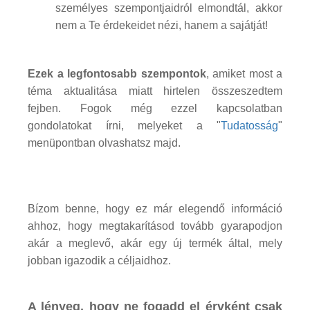
személyes szempontjaidról elmondtál, akkor
nem a Te érdekeidet nézi, hanem a sajátját!
Ezek a legfontosabb szempontok
, amiket most a
téma aktualitása miatt hirtelen összeszedtem
fejben. Fogok még ezzel kapcsolatban
gondolatokat írni, melyeket a "
Tudatosság
"
menüpontban olvashatsz majd.
Bízom benne, hogy ez már elegendő információ
ahhoz, hogy megtakarításod tovább gyarapodjon
akár a meglevő, akár egy új termék által, mely
jobban igazodik a céljaidhoz.
A lényeg, hogy ne fogadd el érvként csak