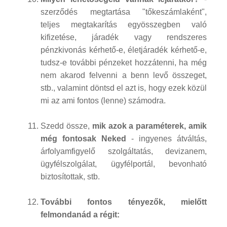
szerződés megtartása "tőkeszámlaként",
teljes megtakarítás egyösszegben való
kifizetése, járadék vagy rendszeres
pénzkivonás kérhető-e, életjáradék kérhető-e,
tudsz-e további pénzeket hozzátenni, ha még
nem akarod felvenni a benn levő összeget,
stb., valamint döntsd el azt is, hogy ezek közül
mi az ami fontos (lenne) számodra.
Szedd össze,
mik azok a paraméterek, amik
még fontosak Neked
- ingyenes átváltás,
árfolyamfigyelő szolgáltatás, devizanem,
ügyfélszolgálat, ügyfélportál, bevonható
biztosítottak, stb.
További fontos tényezők, mielőtt
felmondanád a régit: