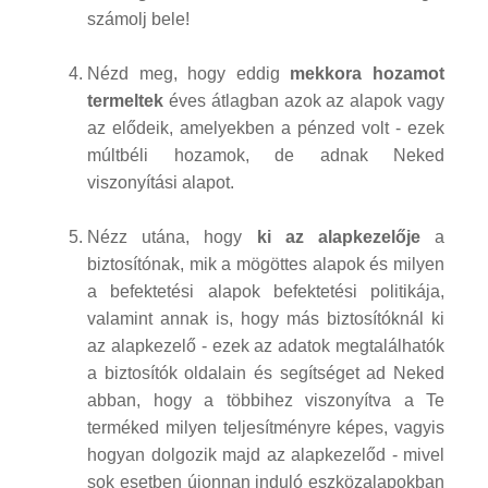
számolj bele!
Nézd meg, hogy eddig
mekkora hozamot
termeltek
éves átlagban azok az alapok vagy
az elődeik, amelyekben a pénzed volt - ezek
múltbéli hozamok, de adnak Neked
viszonyítási alapot.
Nézz utána, hogy
ki az alapkezelője
a
biztosítónak, mik a mögöttes alapok és milyen
a befektetési alapok befektetési politikája,
valamint annak is, hogy más biztosítóknál ki
az alapkezelő - ezek az adatok megtalálhatók
a biztosítók oldalain és segítséget ad Neked
abban, hogy a többihez viszonyítva a Te
terméked milyen teljesítményre képes, vagyis
hogyan dolgozik majd az alapkezelőd - mivel
sok esetben újonnan induló eszközalapokban