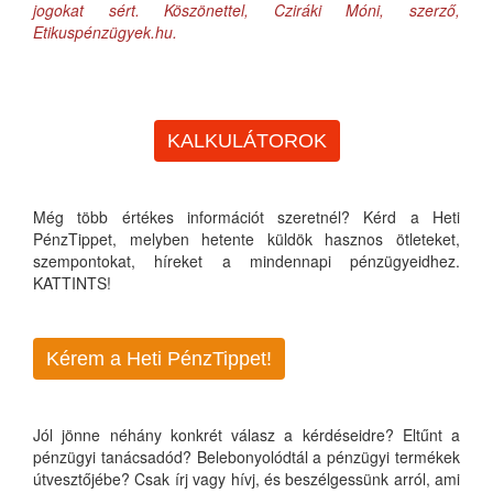
jogokat sért. Köszönettel, Cziráki Móni, szerző,
Etikuspénzügyek.hu.
KALKULÁTOROK
Még több értékes információt szeretnél? Kérd a Heti
PénzTippet, melyben hetente küldök hasznos ötleteket,
szempontokat, híreket a mindennapi pénzügyeidhez.
KATTINTS!
Kérem a Heti PénzTippet!
Jól jönne néhány konkrét válasz a kérdéseidre? Eltűnt a
pénzügyi tanácsadód? Belebonyolódtál a pénzügyi termékek
útvesztőjébe? Csak írj vagy hívj, és beszélgessünk arról, ami