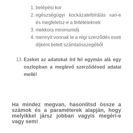
belépési kor
egészségügyi kockázatelbírálás van-e
és megfelelsz-e a feltételeknek
mekkora minimumdíj
mennyit vonnak le a régi szerződés eseti
díjként betett számlaösszegéből
Ezeket az adatokat írd fel egymás alá egy
oszlopban a meglevő szerződésed adatai
mellé!
Ha mindez megvan, hasonlítsd össze a
számok és a paraméterek alapján, hogy
melyikkel jársz jobban vagyis megéri-e
vagy sem!