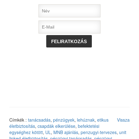
Címkék :
tanácsadás
,
pénzügyek
,
lehúznak
,
etikus
Vissza
életbiztosítás
,
csapdák elkerülése
,
befektetési
egységhez kötött
,
UL
,
MNB ajánlás
,
penzugyi-tervezes
,
unit
linked életbiztosítás
,
pénzügyi tanácsadás
,
pénzügyi