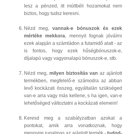
lesz a pénzed, itt múltbéli hozamokat nem
biztos, hogy tudsz keresni.
Nézd meg,
vannak-e bónuszok és ezek
mértéke mekkora
, mennyit fognak jóváírni
ezek alapján a számládon a futamidő alatt - az
is fontos, hogy ezek hűségbónuszok-e,
díjalapú vagy vagyonalapú bónuszok-e, stb.
Nézd meg,
milyen biztosítás van
az ajánlott
termékben, megfelelő-e számodra az abban
levő kockázati összeg, egyáltalán szükséged
van-e arra vagy más kellene, s ha igen, van-e
lehetőséged változtatni a kockázati elemein!
Keresd meg a szabályzatban azokat a
pontokat, amik arra vonatkoznak, hogy
mennyire rugalmas az ajánlott termék -
tudod-