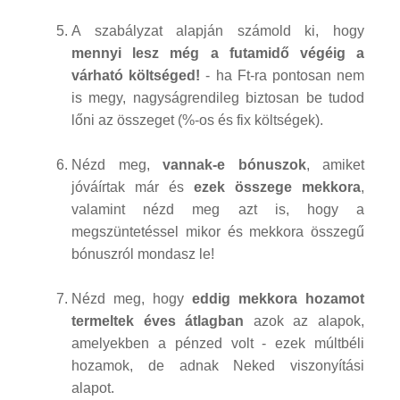
A szabályzat alapján számold ki, hogy
mennyi lesz még a futamidő végéig a
várható költséged!
- ha Ft-ra pontosan nem
is megy, nagyságrendileg biztosan be tudod
lőni az összeget (%-os és fix költségek).
Nézd meg,
vannak-e bónuszok
, amiket
jóváírtak már és
ezek összege mekkora
,
valamint nézd meg azt is, hogy a
megszüntetéssel mikor és mekkora összegű
bónuszról mondasz le!
Nézd meg, hogy
eddig mekkora hozamot
termeltek éves átlagban
azok az alapok,
amelyekben a pénzed volt - ezek múltbéli
hozamok, de adnak Neked viszonyítási
alapot.