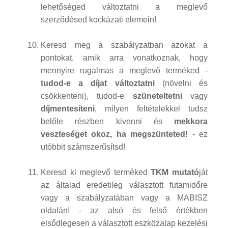
lehetőséged változtatni a meglevő
szerződésed kockázati elemein!
Keresd meg a szabályzatban azokat a
pontokat, amik arra vonatkoznak, hogy
mennyire rugalmas a meglevő terméked -
tudod-e a díjat változtatni
(növelni és
csökkenteni), tudod-e
szüneteltetni
vagy
díjmentesíteni
, milyen feltételekkel tudsz
belőle részben kivenni és
mekkora
veszteséget okoz, ha megszünteted!
- ez
utóbbit számszerűsítsd!
Keresd ki meglevő terméked
TKM mutató
ját
az általad eredetileg választott futamidőre
vagy a szabályzatában vagy a MABISZ
oldalán! - az alsó és felső értékben
elsődlegesen a választott eszközalap kezelési