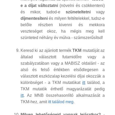
e a díjat változtatni
(növelni és csökkenteni)
és mikor, tudod-e
szüneteltetni
vagy
díjmentesíteni
és milyen feltételekkel, tudsz-e
belőle részben kivenni és mekkora
veszteséget okoz, ha mégis meg kell
szünteted néhány év múlva - számszerűsítsd!
Keresd ki az ajánlott termék
TKM
mutatóját az
általad választott futamidőre vagy a
szabályzatában vagy a MABISZ oldalán! - az
alsó és felső értékben elsődlegesen a
választott eszközalap kezelési díjai okozzák a
különbséget - a TKM mutatókat
itt
találod, a
TKM mutatók érthető magyarázatát pedig
itt
. Az MNB összehasonlító alkalmazását a
TKM-hez, amit
itt találod meg
.
Milyen lehetőségeid vannak lejáratkor?
-