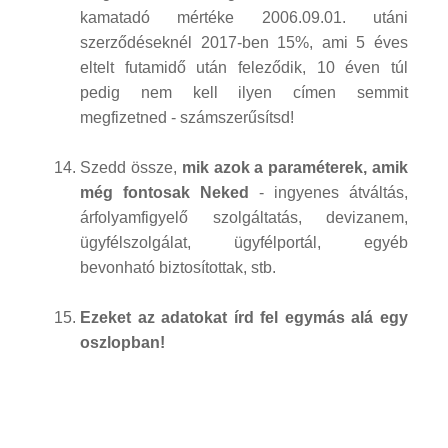
kamatadó mértéke 2006.09.01. utáni
szerződéseknél 2017-ben 15%, ami 5 éves
eltelt futamidő után feleződik, 10 éven túl
pedig nem kell ilyen címen semmit
megfizetned - számszerűsítsd!
Szedd össze,
mik azok a paraméterek, amik
még fontosak Neked
- ingyenes átváltás,
árfolyamfigyelő szolgáltatás, devizanem,
ügyfélszolgálat, ügyfélportál, egyéb
bevonható biztosítottak, stb.
Ezeket az adatokat írd fel egymás alá egy
oszlopban!