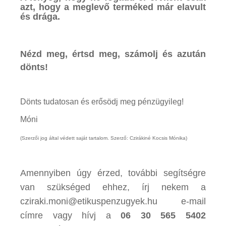
azt, hogy a meglevő terméked már elavult
és drága.
Nézd meg, értsd meg, számolj és azután
dönts!
Dönts tudatosan és erősödj meg pénzügyileg!
Móni
(Szerzői jog által védett saját tartalom. Szerző: Czirákiné Kocsis Mónika)
Amennyiben úgy érzed, további segítségre
van szükséged ehhez, írj nekem a
cziraki.moni@etikuspenzugyek.hu e-mail
címre vagy hívj a
06 30 565 5402