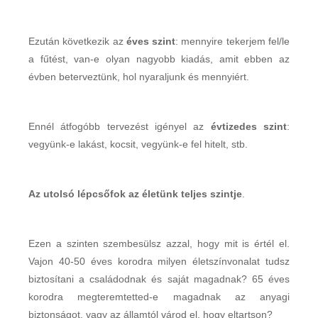
Ezután következik az
éves szint
: mennyire tekerjem fel/le
a fűtést, van-e olyan nagyobb kiadás, amit ebben az
évben beterveztünk, hol nyaraljunk és mennyiért.
Ennél átfogóbb tervezést igényel az
évtizedes szint
:
vegyünk-e lakást, kocsit, vegyünk-e fel hitelt, stb.
Az utolsó lépcsőfok az életünk teljes szintje
.
Ezen a szinten szembesülsz azzal, hogy mit is értél el.
Vajon 40-50 éves korodra milyen életszínvonalat tudsz
biztosítani a családodnak és saját magadnak? 65 éves
korodra megteremtetted-e magadnak az anyagi
biztonságot, vagy az államtól várod el, hogy eltartson?