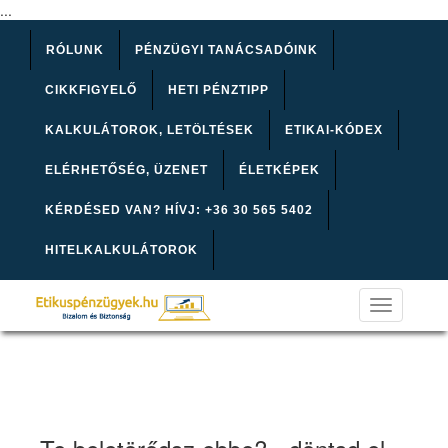
...
RÓLUNK
PÉNZÜGYI TANÁCSADÓINK
CIKKFIGYELŐ
HETI PÉNZTIPP
KALKULÁTOROK, LETÖLTÉSEK
ETIKAI-KÓDEX
ELÉRHETŐSÉG, ÜZENET
ÉLETKÉPEK
KÉRDÉSED VAN? HÍVJ: +36 30 565 5402
HITELKALKULÁTOROK
Toggle
navigation