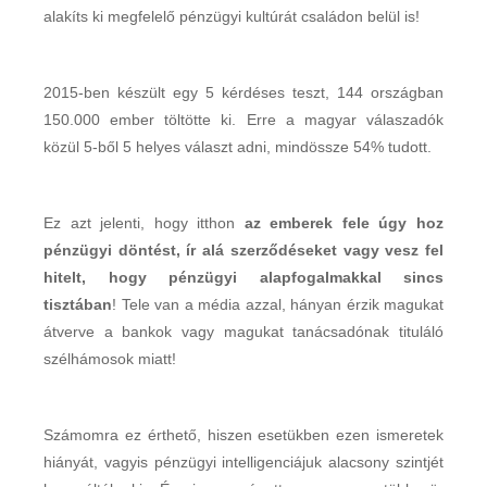
alakíts ki megfelelő pénzügyi kultúrát családon belül is!
2015-ben készült egy 5 kérdéses teszt, 144 országban
150.000 ember töltötte ki. Erre a magyar válaszadók
közül 5-ből 5 helyes választ adni, mindössze 54% tudott.
Ez azt jelenti, hogy itthon
az emberek fele úgy hoz
pénzügyi döntést, ír alá szerződéseket vagy vesz fel
hitelt, hogy pénzügyi alapfogalmakkal sincs
tisztában
! Tele van a média azzal, hányan érzik magukat
átverve a bankok vagy magukat tanácsadónak tituláló
szélhámosok miatt!
Számomra ez érthető, hiszen esetükben ezen ismeretek
hiányát, vagyis pénzügyi intelligenciájuk alacsony szintjét