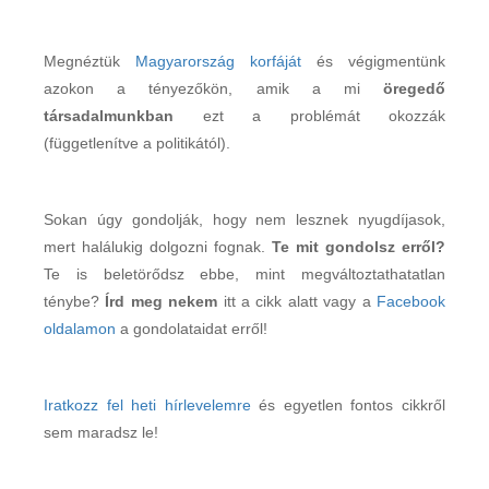
Megnéztük
Magyarország korfáját
és végigmentünk
azokon a tényezőkön, amik a mi
öregedő
társadalmunkban
ezt a problémát okozzák
(függetlenítve a politikától).
Sokan úgy gondolják, hogy nem lesznek nyugdíjasok,
mert halálukig dolgozni fognak.
Te mit gondolsz erről?
Te is beletörődsz ebbe, mint megváltoztathatatlan
ténybe?
Írd meg nekem
itt a cikk alatt vagy a
Facebook
oldalamon
a gondolataidat erről!
Iratkozz fel heti hírlevelemre
és egyetlen fontos cikkről
sem maradsz le!