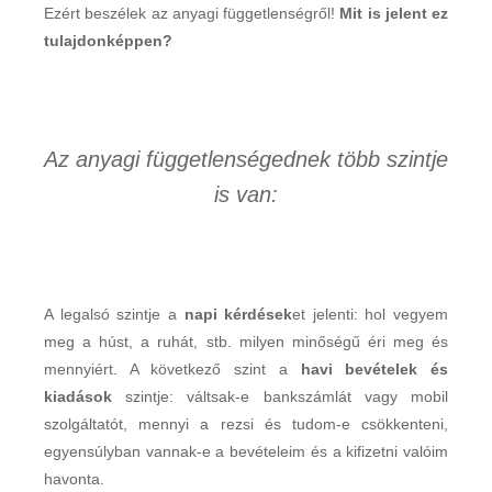
Ezért beszélek az anyagi függetlenségről!
Mit is jelent ez
tulajdonképpen?
Az anyagi függetlenségednek több szintje
is van:
A legalsó szintje a
napi kérdések
et jelenti: hol vegyem
meg a húst, a ruhát, stb. milyen minőségű éri meg és
mennyiért. A következő szint a
havi bevételek és
kiadások
szintje: váltsak-e bankszámlát vagy mobil
szolgáltatót, mennyi a rezsi és tudom-e csökkenteni,
egyensúlyban vannak-e a bevételeim és a kifizetni valóim
havonta.