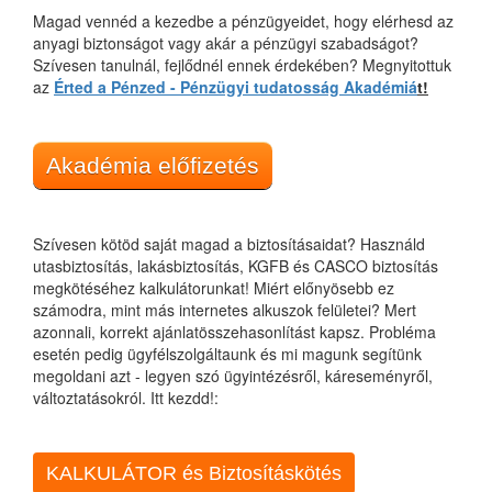
Magad vennéd a kezedbe a pénzügyeidet, hogy elérhesd az
anyagi biztonságot vagy akár a pénzügyi szabadságot?
Szívesen tanulnál, fejlődnél ennek érdekében? Megnyitottuk
az
Érted a Pénzed - Pénzügyi tudatosság Akadémiá
t!
Akadémia előfizetés
Szívesen kötöd saját magad a biztosításaidat? Használd
utasbiztosítás, lakásbiztosítás, KGFB és CASCO biztosítás
megkötéséhez kalkulátorunkat! Miért előnyösebb ez
számodra, mint más internetes alkuszok felületei? Mert
azonnali, korrekt ajánlatösszehasonlítást kapsz. Probléma
esetén pedig ügyfélszolgáltaunk és mi magunk segítünk
megoldani azt - legyen szó ügyintézésről, káreseményről,
változtatásokról. Itt kezdd!:
KALKULÁTOR és Biztosításkötés