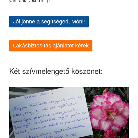
van ránk Neked is :)?
Jól jönne a segítséged, Móni!
Lakásbiztosítás ajánlatot kérek
Két szívmelengető köszönet: