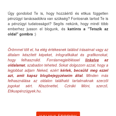
Úgy gondolod Te is, hogy hozzáértő és etikus független
pénzügyi tanácsadókra van szükség? Fontosnak tartod Te is
a pénzügyi tudatosságot? Segíts nekünk, hogy minél több
emberhez jusson el blogunk, és
kattints a "Tetszik az
oldal" gombra
:)
Örömmel tölt el, ha elég értékesnek találod írásaimat vagy az
általam készített képeket, infografikákat és grafikonokat,
hogy felhasználd. Forrásmegjelöléssel
linkelve
az
oldalamat
, szabadon teheted. Sokat dolgozom azzal, hogy a
legjobbat adjam Neked, ezért
kérlek, becsüld meg ezzel
azt, amit kapsz blogbejegyzéseim által
. Minden más
felhasználása az oldalon található tartalmaknak szerzői
jogokat sért. Köszönettel, Cziráki Móni, szerző,
Etikuspénzügyek.hu.