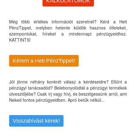
KALKULÁTOROK
Még több értékes információt szeretnél? Kérd a Heti
PénzTippet, melyben hetente küldök hasznos ötleteket,
szempontokat, híreket a mindennapi pénzügyeidhez.
KATTINTS!
Kérem a Heti PénzTippet!
Jól jönne néhány konkrét válasz a kérdéseidre? Eltűnt a
pénzügyi tanácsadód? Belebonyolódtál a pénzügyi termékek
útvesztőjébe? Csak írj vagy hívj, és beszélgessünk arról, ami
Neked fontos pénzügyeidben. Apró betűk nélkül...
Visszahívást kérek!