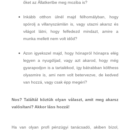
őket az Állatkertbe meg moziba is?
Inkább otthon ülnél majd félhomályban, hogy
spórolj a villanyszámlán is, vagy utazni akarsz és
világot látni, hogy felfedezd mindazt, amire a
munka mellett nem volt időd?
Azon igyekszel majd, hogy hónapról hónapra elég
legyen a nyugdíjad, vagy azt akarod, hogy még
gyarapodjon is a tartalékod, így bátrabban költhess
olyasmire is, ami nem volt betervezve, de kedved
van hozzá, vagy csak épp megéri?
Nos? Találtál köztük olyan választ, amit meg akarsz
valósítani? Akkor láss hozzá!
Ha van olyan profi pénzügyi tanácsadó, akiben bízol,