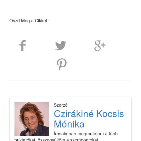
Oszd Meg a Cikket :
Szerző
Czirákiné Kocsis
Mónika
Írásaimban megmutatom a főbb
buktatókat, összegyűjtöm a szempontokat,