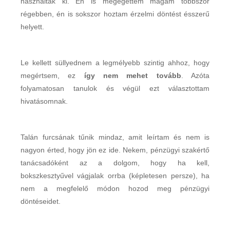
használták ki. Én is megégettem magam többször
régebben, én is sokszor hoztam érzelmi döntést ésszerű
helyett.
Le kellett süllyednem a legmélyebb szintig ahhoz, hogy
megértsem, ez
így nem mehet tovább
. Azóta
folyamatosan tanulok és végül ezt választottam
hivatásomnak.
Talán furcsának tűnik mindaz, amit leírtam és nem is
nagyon érted, hogy jön ez ide. Nekem, pénzügyi szakértő
tanácsadóként az a dolgom, hogy ha kell,
bokszkesztyűvel vágjalak orrba (képletesen persze), ha
nem a megfelelő módon hozod meg pénzügyi
döntéseidet.