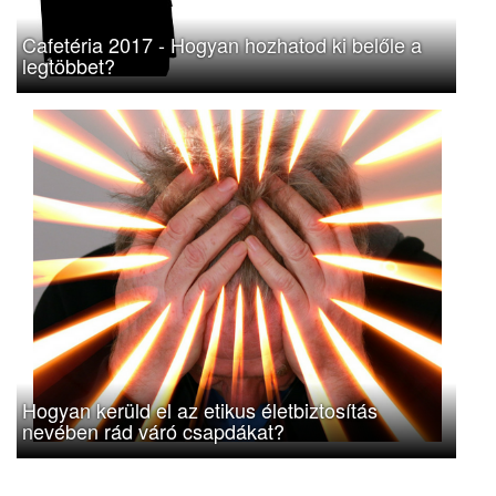
Cafetéria 2017 - Hogyan hozhatod ki belőle a
legtöbbet?
Hogyan kerüld el az etikus életbiztosítás
nevében rád váró csapdákat?