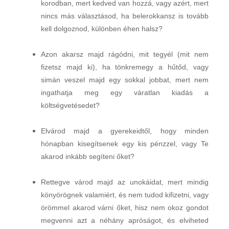
korodban, mert kedved van hozzá, vagy azért, mert
nincs más választásod, ha belerokkansz is tovább
kell dolgoznod, különben éhen halsz?
Azon akarsz majd rágódni, mit tegyél (mit nem
fizetsz majd ki), ha tönkremegy a hűtőd, vagy
simán veszel majd egy sokkal jobbat, mert nem
ingathatja meg egy váratlan kiadás a
költségvetésedet?
Elvárod majd a gyerekeidtől, hogy minden
hónapban kisegítsenek egy kis pénzzel, vagy Te
akarod inkább segíteni őket?
Rettegve várod majd az unokáidat, mert mindig
könyörögnek valamiért, és nem tudod kifizetni, vagy
örömmel akarod várni őket, hisz nem okoz gondot
megvenni azt a néhány apróságot, és elviheted