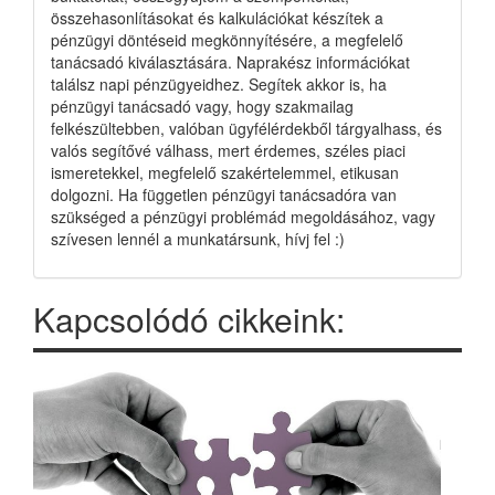
összehasonlításokat és kalkulációkat készítek a
pénzügyi döntéseid megkönnyítésére, a megfelelő
tanácsadó kiválasztására. Naprakész információkat
találsz napi pénzügyeidhez. Segítek akkor is, ha
pénzügyi tanácsadó vagy, hogy szakmailag
felkészültebben, valóban ügyfélérdekből tárgyalhass, és
valós segítővé válhass, mert érdemes, széles piaci
ismeretekkel, megfelelő szakértelemmel, etikusan
dolgozni. Ha független pénzügyi tanácsadóra van
szükséged a pénzügyi problémád megoldásához, vagy
szívesen lennél a munkatársunk, hívj fel :)
Kapcsolódó cikkeink: