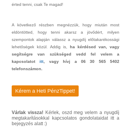
érted tenni, csak Te magad!
A következő részben megnézzük, hogy miután most
eldöntötted, hogy tenni akarsz a jövődért, milyen
szempontok alapján válassz a nyugdíj előtakarékossági
lehetőségek közül. Addig is,
ha kérdésed van, vagy
segítségre van szükséged vedd fel velem a
kapcsolatot
itt
, vagy hívj a 06 30 565 5402
telefonszámon.
Kérem a Heti PénzTippet!
Várlak vissza!
Kérlek, oszd meg velem a nyugdíj
megtakarításokkal kapcsolatos gondolataidat itt a
bejegyzés alatt :)