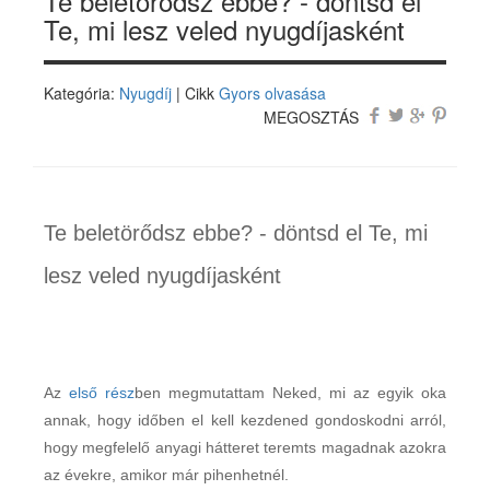
Te beletörődsz ebbe? - döntsd el
Te, mi lesz veled nyugdíjasként
Kategória:
Nyugdíj
| Cikk
Gyors olvasása
MEGOSZTÁS
Te beletörődsz ebbe? - döntsd el Te, mi
lesz veled nyugdíjasként
Az
első rész
ben megmutattam Neked, mi az egyik oka
annak, hogy időben el kell kezdened gondoskodni arról,
hogy megfelelő anyagi hátteret teremts magadnak azokra
az évekre, amikor már pihenhetnél.