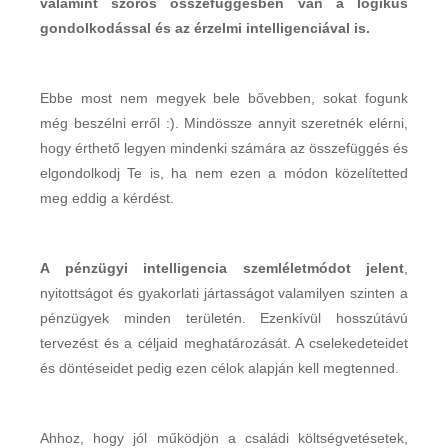
valamint szoros összefüggésben van a logikus
gondolkodással és az érzelmi intelligenciával is.
Ebbe most nem megyek bele bővebben, sokat fogunk
még beszélni erről :). Mindössze annyit szeretnék elérni,
hogy érthető legyen mindenki számára az összefüggés és
elgondolkodj Te is, ha nem ezen a módon közelítetted
meg eddig a kérdést.
A pénzügyi intelligencia szemléletmódot jelent
,
nyitottságot és gyakorlati jártasságot valamilyen szinten a
pénzügyek minden területén. Ezenkívül hosszútávú
tervezést és a céljaid meghatározását. A cselekedeteidet
és döntéseidet pedig ezen célok alapján kell megtenned.
Ahhoz, hogy jól működjön a családi költségvetésetek,