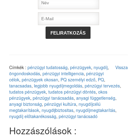
Címkék :
pénzügyi tudatosság
,
pénzügyek
,
nyugdíj
,
Vissza
öngondoskodás
,
pénzügyi intelligencia
,
pénzügyi
célok
,
pénzügyek okosan
,
PQ személyi edző
,
PQ
,
tanacsadas
,
legjobb nyugdíjmegoldás
,
pénzügyi tervezés
,
tudatos pénzügyek
,
tudatos pénzügyi döntés
,
okos
pénzügyek
,
pénzügyi tanácsadás
,
anyagi függetlenség
,
anyagi biztonság
,
pénzügyi kultúra
,
nyugdíjcélú
megtakarítások
,
nyugdijbiztositas
,
nyugdíjmegtakarítás
,
nyugdíj előtakarékosság
,
pénzügyi tanácsadó
Hozzászólások :