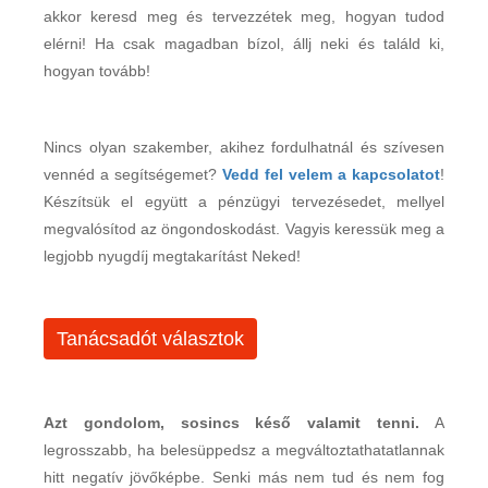
akkor keresd meg és tervezzétek meg, hogyan tudod
elérni! Ha csak magadban bízol, állj neki és találd ki,
hogyan tovább!
Nincs olyan szakember, akihez fordulhatnál és szívesen
vennéd a segítségemet?
Vedd fel velem a kapcsolatot
!
Készítsük el együtt a pénzügyi tervezésedet, mellyel
megvalósítod az öngondoskodást. Vagyis keressük meg a
legjobb nyugdíj megtakarítást Neked!
Tanácsadót választok
Azt gondolom, sosincs késő valamit tenni.
A
legrosszabb, ha belesüppedsz a megváltoztathatatlannak
hitt negatív jövőképbe. Senki más nem tud és nem fog