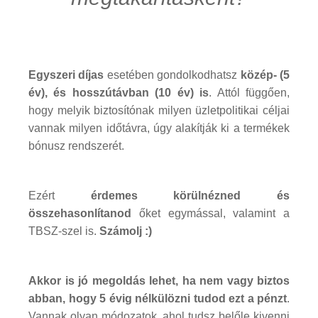
Egyszeri díjas
esetében gondolkodhatsz
közép- (5
év), és hosszútávban (10 év) is
. Attól függően,
hogy melyik biztosítónak milyen üzletpolitikai céljai
vannak milyen időtávra, úgy alakítják ki a termékek
bónusz rendszerét.
Ezért
érdemes körülnézned és
összehasonlítanod
őket egymással, valamint a
TBSZ-szel is.
Számolj :)
Akkor is jó megoldás lehet, ha nem vagy biztos
abban, hogy 5 évig nélkülözni tudod ezt a pénzt
.
Vannak olyan módozatok, ahol tudsz belőle kivenni