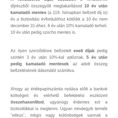
díjrészből összegyűlt megtakarításod
10 év után
kamatadó mentes
(a 119. hónapban befizett díj is)
és a biztosítási évfordulóhoz kötődik a 10 év, nem
december 31-éhez. 6 év után 10% kamatadó terheli.
10 év után pedig szocho mentes is.
Az ilyen szerződésre befizetett
eseti díjak
pedig
szintén 3 év után 10%-kal adóznak,
5 év után
pedig kamatadó mentesek
az adott összeg
befizetésének dátumától számítva.
Ahogy az értékpapírszámla nyitása előtt a bankok
költségeit és elérhető befektetési eszközeit
összehasonlítod
, ugyanúgy érdemes ezt a
biztosítókkal is megtenni. Ugyan mindegyik termék
"etikus", mégis nagy különbségek vannak a