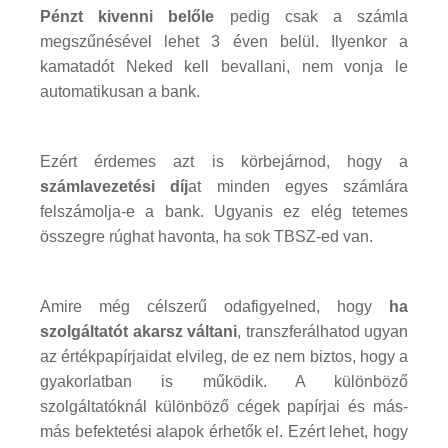
Pénzt kivenni belőle
pedig csak a számla
megszűnésével lehet 3 éven belül. Ilyenkor a
kamatadót Neked kell bevallani, nem vonja le
automatikusan a bank.
Ezért érdemes azt is körbejárnod, hogy a
számlavezetési díj
at minden egyes számlára
felszámolja-e a bank. Ugyanis ez elég tetemes
összegre rúghat havonta, ha sok TBSZ-ed van.
Amire még célszerű odafigyelned, hogy
ha
szolgáltatót akarsz váltani
, transzferálhatod ugyan
az értékpapírjaidat elvileg, de ez nem biztos, hogy a
gyakorlatban is működik. A különböző
szolgáltatóknál különböző cégek papírjai és más-
más befektetési alapok érhetők el. Ezért lehet, hogy