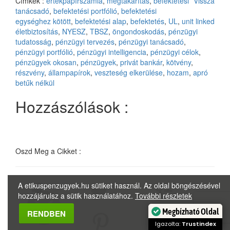
Címkék :
értékpapírszámla
,
megtakarítás
,
befektetési
Vissza
tanácsadó
,
befektetési portfólió
,
befektetési
egységhez kötött
,
befektetési alap
,
befektetés
,
UL
,
unit linked
életbiztosítás
,
NYESZ
,
TBSZ
,
öngondoskodás
,
pénzügyi
tudatosság
,
pénzügyi tervezés
,
pénzügyi tanácsadó
,
pénzügyi portfólió
,
pénzügyi intelligencia
,
pénzügyi célok
,
pénzügyek okosan
,
pénzügyek
,
privát bankár
,
kötvény
,
részvény
,
állampapírok
,
veszteség elkerülése
,
hozam
,
apró
betűk nélkül
Hozzászólások :
Oszd Meg a Cikket :
A etikuspenzugyek.hu sütiket használ. Az oldal böngészésével
hozzájárulsz a sütik használatához.
További részletek
Megbízható Oldal
RENDBEN
Igazolta:
Trustindex