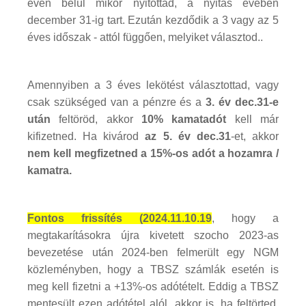
éven belül mikor nyitottad, a nyitás évében
december 31-ig tart. Ezután kezdődik a 3 vagy az 5
éves időszak - attól függően, melyiket választod..
Amennyiben a 3 éves lekötést választottad, vagy
csak szükséged van a pénzre és a
3. év dec.31-e
után
feltöröd, akkor
10% kamatadót
kell már
kifizetned. Ha kivárod
az 5. év dec.31
-et, akkor
nem kell megfizetned a 15%-os adót a hozamra /
kamatra.
Fontos frissítés (2024.11.10.19
, hogy a
megtakarításokra újra kivetett szocho 2023-as
bevezetése után 2024-ben felmerült egy NGM
közleményben, hogy a TBSZ számlák esetén is
meg kell fizetni a +13%-os adótételt. Eddig a TBSZ
mentesült ezen adótétel alól, akkor is, ha feltörted.