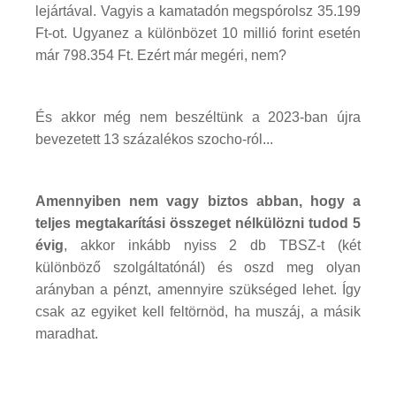
lejártával. Vagyis a kamatadón megspórolsz 35.199
Ft-ot. Ugyanez a különbözet 10 millió forint esetén
már 798.354 Ft. Ezért már megéri, nem?
És akkor még nem beszéltünk a 2023-ban újra
bevezetett 13 százalékos szocho-ról...
Amennyiben nem vagy biztos abban, hogy a
teljes megtakarítási összeget nélkülözni tudod 5
évig
, akkor inkább nyiss 2 db TBSZ-t (két
különböző szolgáltatónál) és oszd meg olyan
arányban a pénzt, amennyire szükséged lehet. Így
csak az egyiket kell feltörnöd, ha muszáj, a másik
maradhat.