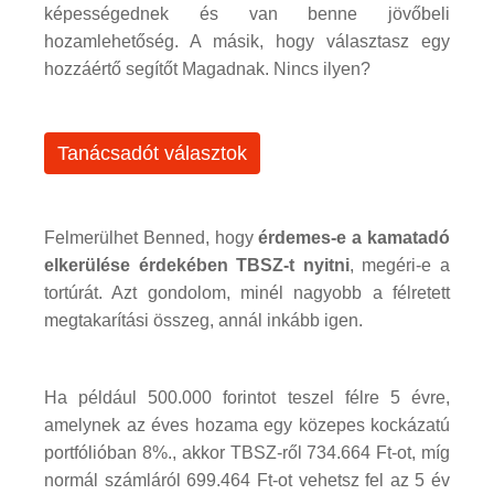
képességednek és van benne jövőbeli
hozamlehetőség. A másik, hogy választasz egy
hozzáértő segítőt Magadnak. Nincs ilyen?
Tanácsadót választok
Felmerülhet Benned, hogy
érdemes-e a kamatadó
elkerülése érdekében TBSZ-t nyitni
, megéri-e a
tortúrát. Azt gondolom, minél nagyobb a félretett
megtakarítási összeg, annál inkább igen.
Ha például 500.000 forintot teszel félre 5 évre,
amelynek az éves hozama egy közepes kockázatú
portfólióban 8%., akkor TBSZ-ről 734.664 Ft-ot, míg
normál számláról 699.464 Ft-ot vehetsz fel az 5 év