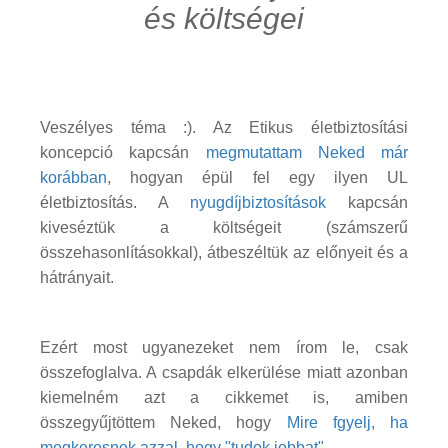
és költségei
Veszélyes téma :). Az Etikus életbiztosítási
koncepció kapcsán
megmutattam Neked már
korábban
, hogyan épül fel egy ilyen UL
életbiztosítás. A
nyugdíjbiztosítások
kapcsán
kiveséztük a költségeit (számszerű
összehasonlításokkal), átbeszéltük az előnyeit és a
hátrányait.
Ezért most ugyanezeket nem írom le, csak
összefoglalva. A csapdák elkerülése miatt azonban
kiemelném azt a cikkemet is, amiben
összegyűjtöttem Neked, hogy
Mire fgyelj, ha
megkeresnek azzal, hogy "tudok jobbat".