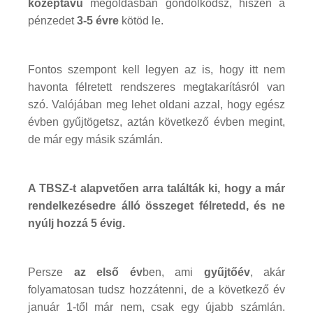
középtávú
megoldásban gondolkodsz, hiszen a
pénzedet
3-5 évre
kötöd le.
Fontos szempont kell legyen az is, hogy itt nem
havonta félretett rendszeres megtakarításról van
szó. Valójában meg lehet oldani azzal, hogy egész
évben gyűjtögetsz, aztán következő évben megint,
de már egy másik számlán.
A TBSZ-t alapvetően arra találták ki, hogy a már
rendelkezésedre álló összeget félretedd, és ne
nyúlj hozzá 5 évig.
Persze
az első év
ben, ami
gyűjtőév
, akár
folyamatosan tudsz hozzátenni, de a következő év
január 1-től már nem, csak egy újabb számlán.