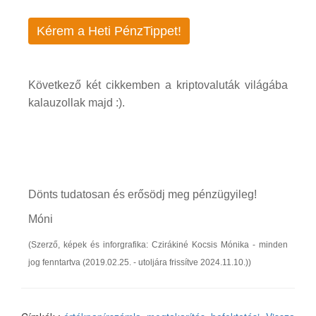
Kérem a Heti PénzTippet!
Következő két cikkemben a kriptovaluták világába
kalauzollak majd :).
Dönts tudatosan és erősödj meg pénzügyileg!
Móni
(Szerző, képek és inforgrafika: Czirákiné Kocsis Mónika - minden
jog fenntartva (2019.02.25. - utoljára frissítve 2024.11.10.))