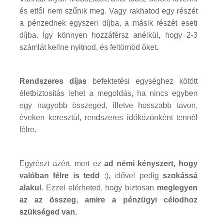
és ettől nem szűnik meg. Vagy rakhatod egy részét
a pénzednek egyszeri díjba, a másik részét eseti
díjba. Így könnyen hozzáférsz anélkül, hogy 2-3
számlát kellne nyitnod, és feltörnöd őket.
Rendszeres díjas
befektetési egységhez kötött
életbiztosítás lehet a megoldás, ha nincs egyben
egy nagyobb összeged, illetve hosszabb távon,
éveken keresztül, rendszeres időközönként tennél
félre.
Egyrészt azért, mert ez
ad némi kényszert, hogy
valóban félre is tedd
:), idővel pedig
szokássá
alakul
. Ezzel elérheted, hogy biztosan
meglegyen
az az összeg, amire a pénzügyi célodhoz
szükséged van.