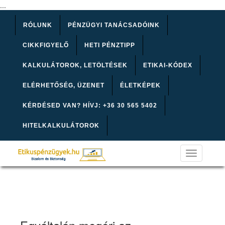
...
RÓLUNK
PÉNZÜGYI TANÁCSADÓINK
CIKKFIGYELŐ
HETI PÉNZTIPP
KALKULÁTOROK, LETÖLTÉSEK
ETIKAI-KÓDEX
ELÉRHETŐSÉG, ÜZENET
ÉLETKÉPEK
KÉRDÉSED VAN? HÍVJ: +36 30 565 5402
HITELKALKULÁTOROK
Toggle
navigation