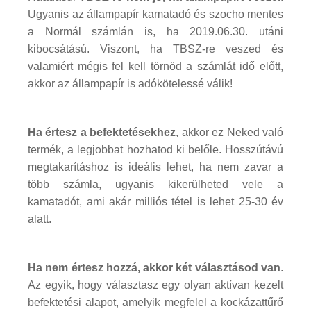
Ugyanis az állampapír kamatadó és szocho mentes
a Normál számlán is, ha 2019.06.30. utáni
kibocsátású. Viszont, ha TBSZ-re veszed és
valamiért mégis fel kell törnöd a számlát idő előtt,
akkor az állampapír is adókötelessé válik!
Ha értesz a befektetésekhez
, akkor ez Neked való
termék, a legjobbat hozhatod ki belőle. Hosszútávú
megtakarításhoz is ideális lehet, ha nem zavar a
több számla, ugyanis kikerülheted vele a
kamatadót, ami akár milliós tétel is lehet 25-30 év
alatt.
Ha nem értesz hozzá, akkor két választásod van
.
Az egyik, hogy választasz egy olyan aktívan kezelt
befektetési alapot, amelyik megfelel a kockázattűrő