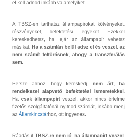
el kell adnod inkább valamelyiket...
A TBSZ-en tarthatsz állampapírokat kötvényeket,
részvényeket, befektetési jegyeket. Ezekkel
kereskedhetsz, ha lejár az állampapír vehetsz
másikat.
Ha a számlán belül adsz el és veszel, az
nem számít feltörésnek, ahogy a transzferálás
sem.
Persze ahhoz, hogy kereskedj,
nem árt, ha
rendelkezel alapvető befektetési ismeretekkel
.
Ha
csak állampapír
t veszel, akkor nincs értelme
fizetős szolgáltatónál nyitnod számlát, inkább menj
az
Államkincstár
hoz, ott ingyenes.
Ráadásul
TBSZ-re nem jó, ha állampapírt veszel
.