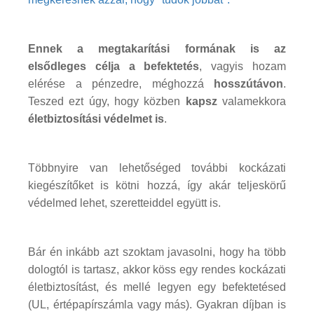
Ennek a megtakarítási formának is az
elsődleges célja a befektetés
, vagyis hozam
elérése a pénzedre, méghozzá
hosszútávon
.
Teszed ezt úgy, hogy közben
kapsz
valamekkora
életbiztosítási védelmet is
.
Többnyire van lehetőséged további kockázati
kiegészítőket is kötni hozzá, így akár teljeskörű
védelmed lehet, szeretteiddel együtt is.
Bár én inkább azt szoktam javasolni, hogy ha több
dologtól is tartasz, akkor köss egy rendes kockázati
életbiztosítást, és mellé legyen egy befektetésed
(UL, értépapírszámla vagy más). Gyakran díjban is