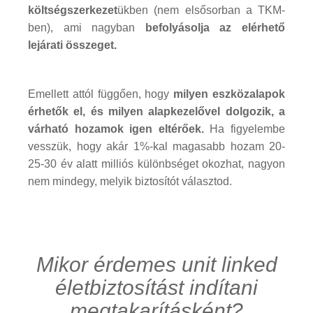
költségszerkezet
ükben (nem elsősorban a TKM-
ben), ami nagyban
befolyásolja az elérhető
lejárati összeget.
Emellett attól függően, hogy
milyen eszközalapok
érhetők el, és milyen alapkezelővel dolgozik, a
várható hozamok igen eltérőek.
Ha figyelembe
vesszük, hogy akár 1%-kal magasabb hozam 20-
25-30 év alatt milliós különbséget okozhat, nagyon
nem mindegy, melyik biztosítót választod.
Mikor érdemes unit linked
életbiztosítást indítani
megtakarításként?