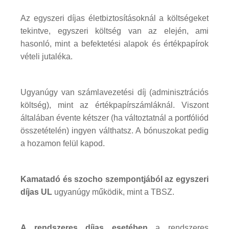
Az egyszeri díjas életbiztosításoknál a költségeket
tekintve, egyszeri költség van az elején, ami
hasonló, mint a befektetési alapok és értékpapírok
vételi jutaléka.
Ugyanúgy van számlavezetési díj (adminisztrációs
költség), mint az értékpapírszámláknál. Viszont
általában évente kétszer (ha változtatnál a portfóliód
összetételén) ingyen válthatsz. A bónuszokat pedig
a hozamon felül kapod.
Kamatadó és szocho szempontjából az egyszeri
díjas UL
ugyanúgy működik, mint a TBSZ.
A rendszeres díjas esetében
a rendszeres