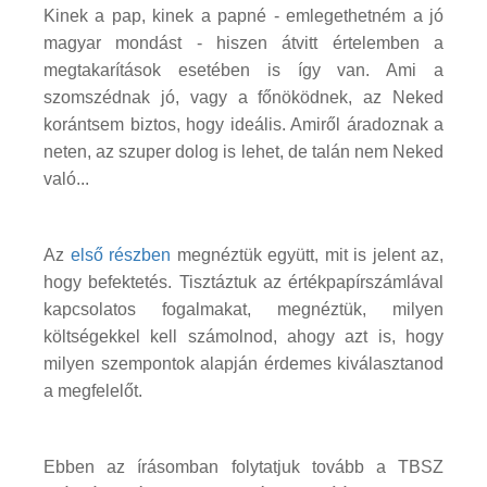
Kinek a pap, kinek a papné - emlegethetném a jó
magyar mondást - hiszen átvitt értelemben a
megtakarítások esetében is így van. Ami a
szomszédnak jó, vagy a főnöködnek, az Neked
korántsem biztos, hogy ideális. Amiről áradoznak a
neten, az szuper dolog is lehet, de talán nem Neked
való...
Az
első részben
megnéztük együtt, mit is jelent az,
hogy befektetés. Tisztáztuk az értékpapírszámlával
kapcsolatos fogalmakat, megnéztük, milyen
költségekkel kell számolnod, ahogy azt is, hogy
milyen szempontok alapján érdemes kiválasztanod
a megfelelőt.
Ebben az írásomban folytatjuk tovább a TBSZ