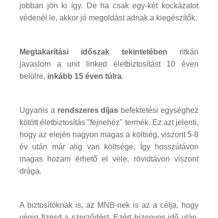
jobban jön ki így. De ha csak egy-két kockázatot
védenél le, akkor jó megoldást adnak a kiegészítők.
Megtakarítási időszak tekintetében
ritkán
javaslom a unit linked életbiztosítást 10 éven
belülre,
inkább 15 éven túlra
.
Ugyanis a
rendszeres díjas
befektetési egységhez
kötött életbiztosítás "fejnehéz" termék. Ez azt jelenti,
hogy az elején nagyon magas a költség, viszont 5-8
év után már alig van költsége. Így hosszútávon
magas hozam érhető el vele, rövidtávon viszont
drága.
A biztosítóknak is, az MNB-nek is az a célja, hogy
végig fizesd a szerződést. Ezért bizonyos idő után,