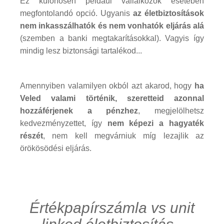
Ez különösen például vállalkozók esetében
megfontolandó opció. Ugyanis
az életbiztosítások
nem inkasszálhatók és nem vonhatók eljárás alá
(szemben a banki megtakarításokkal). Vagyis így
mindig lesz biztonsági tartalékod...
Amennyiben valamilyen okból azt akarod, hogy
ha
Veled valami történik, szeretteid azonnal
hozzáférjenek a pénzhez
, megjelölhetsz
kedvezményzettet, így
nem képezi a hagyaték
részét
, nem kell megvárniuk míg lezajlik az
örökösödési eljárás.
Értékpapírszámla vs unit