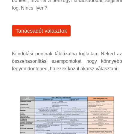
döntést, hívd fel a pénzügyi tanácsadódat, segíteni
fog. Nincs ilyen?
Tanácsadót választok
Kiindulási pontnak táblázatba foglaltam Neked az
összehasonlítási szempontokat, hogy könnyebb
legyen döntened, ha ezek közül akarsz választani: