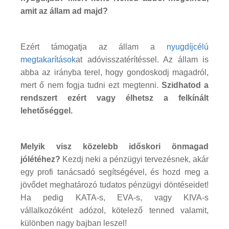
amit az állam ad majd?
Ezért támogatja az állam a
nyugdíjcélú
megtakarítások
at adóvisszatérítéssel. Az állam is
abba az irányba terel, hogy gondoskodj magadról,
mert ő nem fogja tudni ezt megtenni.
Szidhatod a
rendszert ezért vagy élhetsz a felkínált
lehetőséggel.
Melyik visz közelebb időskori önmagad
jólétéhez?
Kezdj neki a pénzügyi tervezésnek, akár
egy profi tanácsadó segítségével, és hozd meg a
jövődet meghatározó tudatos pénzügyi döntéseidet!
Ha pedig KATA-s, EVA-s, vagy KIVA-s
vállalkozóként adózol, kötelező tenned valamit,
különben nagy bajban leszel!