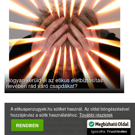
Hogyan kerüld el az etikus életbiztosítás
nevében rád váró csapdákat?
A etikuspenzugyek.hu sütiket használ. Az oldal böngészésével
hozzájárulsz a sütik használatához.
További részletek
Úgy gondolod Te is, hogy hozzáértő és etikus független
pénzügyi tanácsadókra van szükség? Fontosnak tartod Te is
RENDBEN
a pénzügyi tudatosságot? Segíts nekünk, hogy minél több
Megbízható Oldal