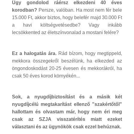
Úgy gondolod ráérsz elkezdeni 40 éves
korodban?
Persze, valóban. Ha most nem fér bele
15.000 Ft, akkor biztos, hogy belefér majd 30.000 Ft
a havi költségvetésedbe? Vagy inkább
lecsökkented az életszínvonalad a mostani felére?
Ez a halogatás ára.
Rád bízom, hogy megtippeld,
mekkora összegekről beszélünk, ha elkezded az
öngondoskodást 20-25 évesen és mekkorákról, ha
csak 50 éves korod környékén...
Sok, a nyugdíjbiztosítást és a másik két
nyugdíjcélú megtakarítást ellenző "szakértőtől"
hallottam és olvastam már, hogy nem éri meg
csak az SZJA visszatérítés miatt ezeket
választani és az ügynökök csak ezzel behúznak.