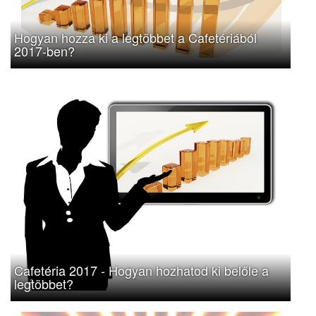
Hogyan hozza ki a legtöbbet a Cafetériából
2017-ben?
Cafetéria 2017 - Hogyan hozhatod ki belőle a
legtöbbet?