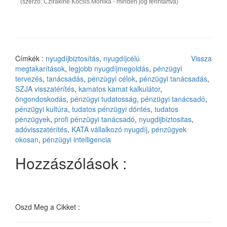
(szerző: Czirákiné Kocsis Mónika - minden jog fenntartva)
Címkék :
nyugdíjbiztosítás
,
nyugdíjcélú
Vissza
megtakarítások
,
legjobb nyugdíjmegoldás
,
pénzügyi
tervezés
,
tanácsadás
,
pénzügyi célok
,
pénzügyi tanácsadás
,
SZJA visszatérítés
,
kamatos kamat kalkulátor
,
öngondoskodás
,
pénzügyi tudatosság
,
pénzügyi tanácsadó
,
pénzügyi kultúra
,
tudatos pénzügyi döntés
,
tudatos
pénzügyek
,
profi pénzügyi tanácsadó
,
nyugdijbiztositas
,
adóvisszatérítés
,
KATA vállalkozó nyugdíj
,
pénzügyek
okosan
,
pénzügyi intelligencia
Hozzászólások :
Oszd Meg a Cikket :