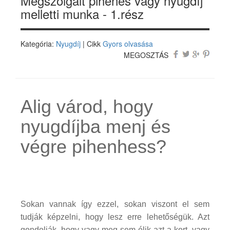
Megszolgált pihenés vagy nyugdíj
melletti munka - 1.rész
Kategória:
Nyugdíj
| Cikk
Gyors olvasása
MEGOSZTÁS
Alig várod, hogy
nyugdíjba menj és
végre pihenhess?
Sokan vannak így ezzel, sokan viszont el sem
tudják képzelni, hogy lesz erre lehetőségük. Azt
gondolják, hogy vagy meg sem élik azt a kort, vagy