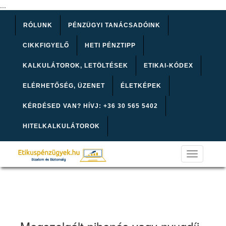
...
RÓLUNK
PÉNZÜGYI TANÁCSADÓINK
CIKKFIGYELŐ
HETI PÉNZTIPP
KALKULÁTOROK, LETÖLTÉSEK
ETIKAI-KÓDEX
ELÉRHETŐSÉG, ÜZENET
ÉLETKÉPEK
KÉRDÉSED VAN? HÍVJ: +36 30 565 5402
HITELKALKULÁTOROK
Toggle
navigation