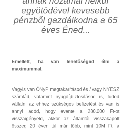
annak hozamai nélkül
egyötödével kevesebb
pénzből gazdálkodna a 65
éves Éned...
Emellett, ha van lehetőséged élni a
maximummal.
Vagyis van ÖNyP megtakarításod és / vagy NYESZ
számlád, valamint nyugdíjbiztosításod is, tudod
vállalni az ehhez szükséges befizetést és van is
annyi adód, hogy évente a 280.000 Ft-ot
visszaigényeld, akkor az államtól visszakapott
összeg 20 éven túl már több, mint 10M Ft, a