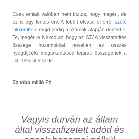
Csak emiatt valóban nem biztos, hogy megéri, de
ez is egy fontos érv. A többit olvasd el
erről szóló
cikkemben
, majd pedig a számok alapján döntsd el
Te, megéri-e Neked az, hogy az SZJA visszatérítés
összege hozamokkal növelten az összes
nyugdíjcélú megtakarításod lejárati összegének a
18 -19%-át teszi ki.
Ez több millió Ft!
Vagyis durván az állam
által visszafizetett adód és