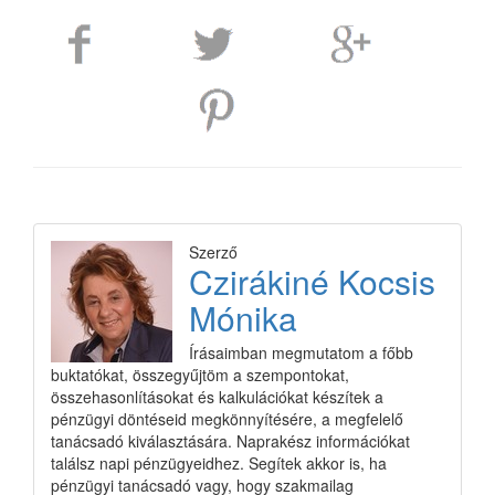
Szerző
Czirákiné Kocsis
Mónika
Írásaimban megmutatom a főbb
buktatókat, összegyűjtöm a szempontokat,
összehasonlításokat és kalkulációkat készítek a
pénzügyi döntéseid megkönnyítésére, a megfelelő
tanácsadó kiválasztására. Naprakész információkat
találsz napi pénzügyeidhez. Segítek akkor is, ha
pénzügyi tanácsadó vagy, hogy szakmailag