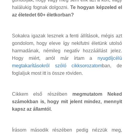
halálukig fognak dolgozni.
Te hogyan képzeled el
az életedet 60+ életkorban?
Sokakra igazak lesznek a fenti állítások, mégis azt
gondolom, hogy eleve így nekifutni életünk utolsó
harmadának, némileg negatív hozzáállást jelez.
Hogy miért, arról már írtam a
nyugdíjcélú
megtakarításokról szóló cikksorozatom
ban, de
foglaljuk most itt is össze röviden.
Cikkem első részében
megmutatom Neked
számokban is, hogy mit jelent mindez, mennyit
kapsz az államtól.
Írásom második részében pedig nézzük meg,