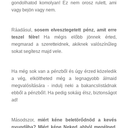
gondolhatod komolyan! Ez nem orosz rulett, ami
vagy bejön vagy nem.
Ráadásul,
sosem elvesztegetett pénz, amit erre
teszel félre!
Ha mégis előbb jönnek érted,
megmarad a szeretteidnek, akiknek valószínűleg
sokat segítesz majd vele.
Ha még sok van a pénzből és úgy érzed közeledik
a vég, elköltheted még a legnagyobb álmaid
megvalósítására - indulj neki a bakancslistádnak
ebből a pénzből!. Ha pedig sokáig élsz, biztonságot
ad!
Másodszor,
miért kéne beletörődnöd a kevés
nyugdíjba? Miért kéne Neked abból megélned,