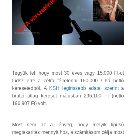
Tegyük fel, hogy most 30 éves vagy 15.000 Ft-ot
tudsz erre a célra félretenni 180.000 / hó nettó
keresetedből. A
KSH legfrissebb adatai szerint
a
bruttó átlag kereset májusban 296.100 Ft (nettó
196.907 Ft) volt.
Most nem az a lényeg, hogy melyik típusú
megtakarítás mennyit hoz, a számításom célja most