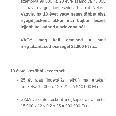
számolva 99.000 Ft, 20 évre számolva 75.000
Ft havi nyugdíj kiegészítést biztosít Neked.
Vagyis, ha 13 évet vagy netán többet élsz
nyugdíjasként, akkor már bajban leszel,
lejjebb kell adnod a színvonalból.
VAGY meg kell emelned a havi
megtakarításod összegét 21.000 Ft-ra...
10 évvel későbbi kezdésnél:
25 év alatt (indexálás nélkül) mai értéken
befizetsz 15.000 x 12 x 25 = 5.940.000 Ft-ot
SZJA visszatérítésként megkapsz az államtól
15.000 x 12 x 0,2 x 25 = 900.000 Ft-ot