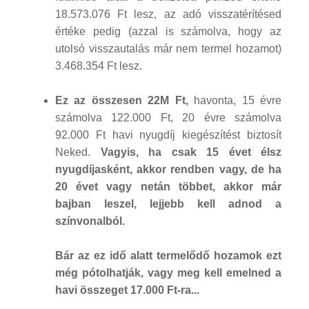
18.573.076 Ft lesz, az adó visszatérítésed
értéke pedig (azzal is számolva, hogy az
utolsó visszautalás már nem termel hozamot)
3.468.354 Ft lesz.
Ez az összesen 22M Ft,
havonta, 15 évre
számolva 122.000 Ft, 20 évre számolva
92.000 Ft havi nyugdíj kiegészítést biztosít
Neked.
Vagyis, ha csak 15 évet élsz
nyugdíjasként, akkor rendben vagy, de ha
20 évet vagy netán többet, akkor már
bajban leszel, lejjebb kell adnod a
színvonalból.
Bár az ez idő alatt termelődő hozamok ezt
még pótolhatják, vagy meg kell emelned a
havi összeget 17.000 Ft-ra...