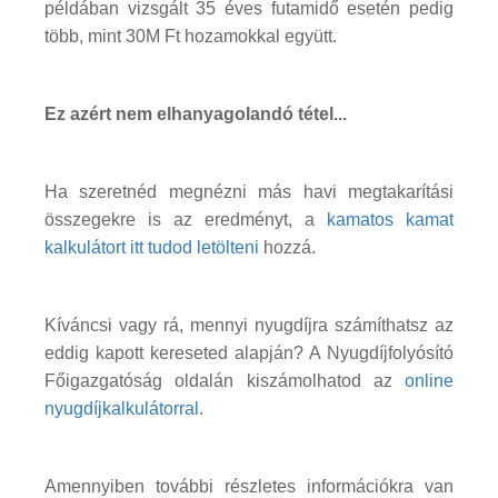
példában vizsgált 35 éves futamidő esetén pedig
több, mint 30M Ft hozamokkal együtt.
Ez azért nem elhanyagolandó tétel...
Ha szeretnéd megnézni más havi megtakarítási
összegekre is az eredményt, a
kamatos kamat
kalkulátort itt tudod letölteni
hozzá.
Kíváncsi vagy rá, mennyi nyugdíjra számíthatsz az
eddig kapott kereseted alapján? A Nyugdíjfolyósító
Főigazgatóság oldalán kiszámolhatod az
online
nyugdíjkalkulátorral
.
Amennyiben további részletes információkra van