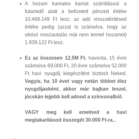
A hozam kamatos kamat számítással a
futamidő alatt a befizetett pénzed értéke
10.468.149 Ft lesz, az adó visszatérítésed
értéke pedig (azzal is számolva, hogy az
utolsó visszautalás már nem termel hozamot)
1.939.122 Ft lesz.
Ez az összesen 12,5M Ft
, havonta, 15 évre
számolva 69.000 Ft, 20 évre számolva 52.000
Ft havi nyugdíj kiegészítést biztosít Neked.
Vagyis, ha 10 évet vagy netán többet élsz
nyugdíjasként, akkor már bajban leszel,
jócskán lejjebb kell adnod a színvonalból.
VAGY meg kell emelned a havi
megtakarításod összegét 30.000 Ft-ra...