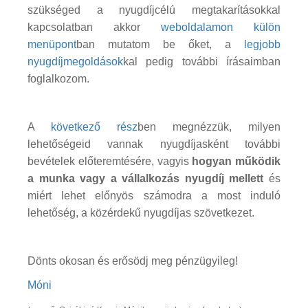
szükséged a nyugdíjcélú megtakarításokkal
kapcsolatban akkor
weboldalamon külön
menüpont
ban mutatom be őket, a
legjobb
nyugdíjmegoldások
kal pedig további írásaimban
foglalkozom.
A
következő rész
ben megnézzük, milyen
lehetőségeid vannak nyugdíjasként további
bevételek előteremtésére, vagyis
hogyan működik
a munka vagy a vállalkozás nyugdíj mellett
és
miért lehet előnyös számodra a most induló
lehetőség, a közérdekű nyugdíjas szövetkezet.
Dönts okosan és erősödj meg pénzügyileg!
Móni