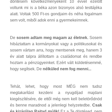
döntésem következményeként 10 évvel ezelőtt
voltunk mi is a béka azon bizonyos alsó testtájéka
alatt. Voltak 500 Ft-os gondjaim és néha fogalmam
sem volt, miből adok enni a gyermekeimnek.
De
sosem adtam meg magam az életnek.
Sosem
hibáztattam a kormányokat vagy a politikusokat és
sosem vártam arra, hogy mentsenek meg, hanem 3
év alatt talpra állítottam a családomat és rendbe
hoztam a pénzügyeinket. Ezért vált küldetésemmé,
hogy segítsek. De
nélküled nem fog menni...
Tehát, lehet, hogy most MÉG nem tudsz
megtakarítást kezdeni a nyugdíjad majdani
kiegészítésére, de ettől még nem kell beletörődnöd
és benne maradnod a jelenlegi helyzetedbe.
Csak
és kizárólag Rajtad múlik!
Ez a Te döntésed, nem