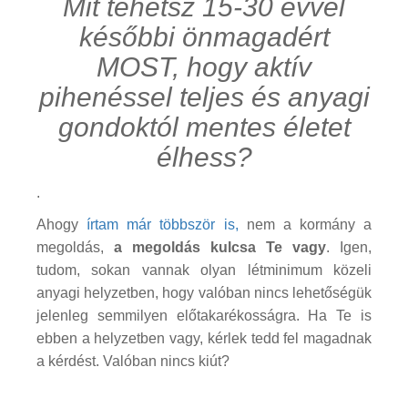
Mit tehetsz 15-30 évvel
későbbi önmagadért
MOST, hogy aktív
pihenéssel teljes és anyagi
gondoktól mentes életet
élhess?
.
Ahogy
írtam már többször is
,
nem a kormány a
megoldás,
a megoldás kulcsa Te vagy
. Igen,
tudom, sokan vannak olyan létminimum közeli
anyagi helyzetben, hogy valóban nincs lehetőségük
jelenleg semmilyen előtakarékosságra. Ha Te is
ebben a helyzetben vagy, kérlek tedd fel magadnak
a kérdést. Valóban nincs kiút?