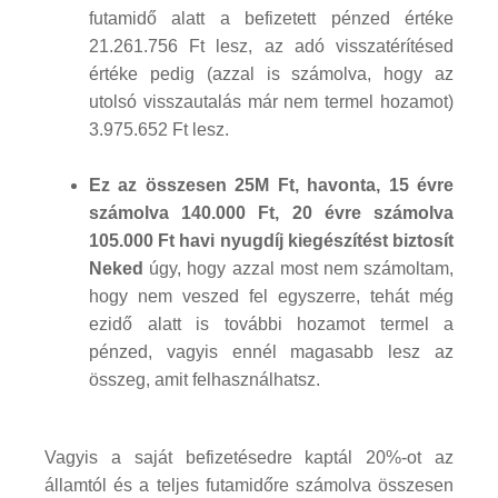
futamidő alatt a befizetett pénzed értéke
21.261.756 Ft lesz, az adó visszatérítésed
értéke pedig (azzal is számolva, hogy az
utolsó visszautalás már nem termel hozamot)
3.975.652 Ft lesz.
Ez az összesen 25M Ft, havonta, 15 évre
számolva 140.000 Ft, 20 évre számolva
105.000 Ft havi nyugdíj kiegészítést biztosít
Neked
úgy, hogy azzal most nem számoltam,
hogy nem veszed fel egyszerre, tehát még
ezidő alatt is további hozamot termel a
pénzed, vagyis ennél magasabb lesz az
összeg, amit felhasználhatsz.
Vagyis a saját befizetésedre kaptál 20%-ot az
államtól és a teljes futamidőre számolva összesen