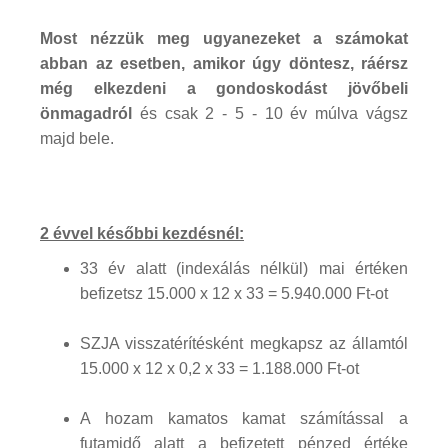
Most nézzük meg ugyanezeket a számokat
abban az esetben, amikor úgy döntesz, ráérsz
még elkezdeni a gondoskodást jövőbeli
önmagadról
és csak 2 - 5 - 10 év múlva vágsz
majd bele.
2 évvel későbbi kezdésnél:
33 év alatt (indexálás nélkül) mai értéken
befizetsz 15.000 x 12 x 33 = 5.940.000 Ft-ot
SZJA visszatérítésként megkapsz az államtól
15.000 x 12 x 0,2 x 33 = 1.188.000 Ft-ot
A hozam kamatos kamat számítással a
futamidő alatt a befizetett pénzed értéke