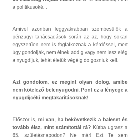
a politikusoké...
Amivel azonban leggyakrabban szembesülök a
pénzügyi tanácsadások során az az, hogy sokan
egyszerűen nem is foglalkoznak a kérdéssel, mert
úgy gondolják, nem élnek addig vagy nem lesz elég
a nyugdíjuk, tehát életük végéig dolgozniuk kell.
Azt gondolom, ez megint olyan dolog, amibe
nem kötelező belenyugodni. Pont ez a lényege a
nyugdíjcélú megtakarításoknak!
Először is,
mi van, ha bekövetkezik a baleset és
tovább élsz, mint számítottál rá?
Kútba ugrasz a
65. születésnapodon? Ne már! Ezt Te sem