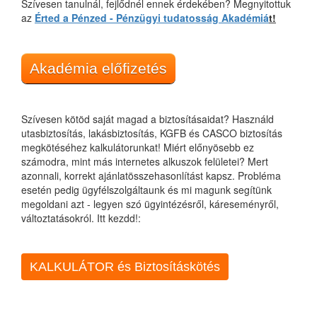
Szívesen tanulnál, fejlődnél ennek érdekében? Megnyitottuk
az
Érted a Pénzed - Pénzügyi tudatosság Akadémiá
t!
Akadémia előfizetés
Szívesen kötöd saját magad a biztosításaidat? Használd
utasbiztosítás, lakásbiztosítás, KGFB és CASCO biztosítás
megkötéséhez kalkulátorunkat! Miért előnyösebb ez
számodra, mint más internetes alkuszok felületei? Mert
azonnali, korrekt ajánlatösszehasonlítást kapsz. Probléma
esetén pedig ügyfélszolgáltaunk és mi magunk segítünk
megoldani azt - legyen szó ügyintézésről, káreseményről,
változtatásokról. Itt kezdd!:
KALKULÁTOR és Biztosításkötés