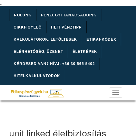
...
RÓLUNK
PÉNZÜGYI TANÁCSADÓINK
CIKKFIGYELŐ
HETI PÉNZTIPP
KALKULÁTOROK, LETÖLTÉSEK
ETIKAI-KÓDEX
ELÉRHETŐSÉG, ÜZENET
ÉLETKÉPEK
KÉRDÉSED VAN? HÍVJ: +36 30 565 5402
HITELKALKULÁTOROK
Toggle
navigation
unit linked életbiztosítás