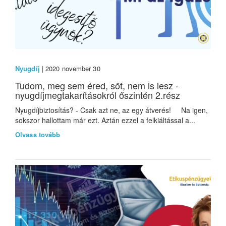
Nyugdíj
| 2020 november 30
Tudom, meg sem éred, sőt, nem is lesz -
nyugdíjmegtakarításokról őszintén 2.rész
Nyugdíjbiztosítás? - Csak azt ne, az egy átverés! Na igen,
sokszor hallottam már ezt. Aztán ezzel a felkiáltással a...
Olvass tovább