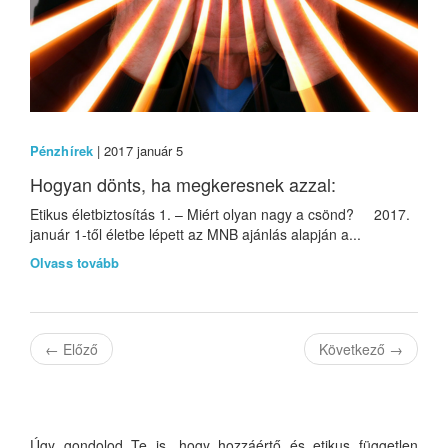
Pénzhírek
| 2017 január 5
Hogyan dönts, ha megkeresnek azzal:
Etikus életbiztosítás 1. – Miért olyan nagy a csönd? 2017.
január 1-től életbe lépett az MNB ajánlás alapján a...
Olvass tovább
←
Előző
Következő
→
Úgy gondolod Te is, hogy hozzáértő és etikus független