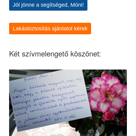
Jól jönne a segítséged, Móni!
Lakásbiztosítás ajánlatot kérek
Két szívmelengető köszönet: