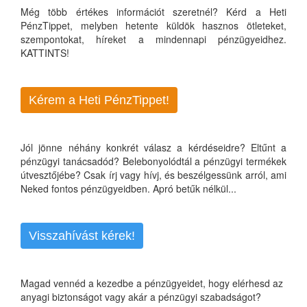
Még több értékes információt szeretnél? Kérd a Heti
PénzTippet, melyben hetente küldök hasznos ötleteket,
szempontokat, híreket a mindennapi pénzügyeidhez.
KATTINTS!
Kérem a Heti PénzTippet!
Jól jönne néhány konkrét válasz a kérdéseidre? Eltűnt a
pénzügyi tanácsadód? Belebonyolódtál a pénzügyi termékek
útvesztőjébe? Csak írj vagy hívj, és beszélgessünk arról, ami
Neked fontos pénzügyeidben. Apró betűk nélkül...
Visszahívást kérek!
Magad vennéd a kezedbe a pénzügyeidet, hogy elérhesd az
anyagi biztonságot vagy akár a pénzügyi szabadságot?