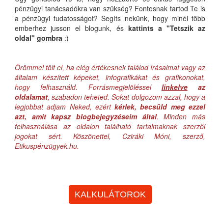
pénzügyi tanácsadókra van szükség? Fontosnak tartod Te is
a pénzügyi tudatosságot? Segíts nekünk, hogy minél több
emberhez jusson el blogunk, és
kattints a "Tetszik az
oldal" gombra
:)
Örömmel tölt el, ha elég értékesnek találod írásaimat vagy az
általam készített képeket, infografikákat és grafikonokat,
hogy felhasználd. Forrásmegjelöléssel
linkelve
az
oldalamat
, szabadon teheted. Sokat dolgozom azzal, hogy a
legjobbat adjam Neked, ezért
kérlek, becsüld meg ezzel
azt, amit kapsz blogbejegyzéseim által
. Minden más
felhasználása az oldalon található tartalmaknak szerzői
jogokat sért. Köszönettel, Cziráki Móni, szerző,
Etikuspénzügyek.hu.
KALKULÁTOROK