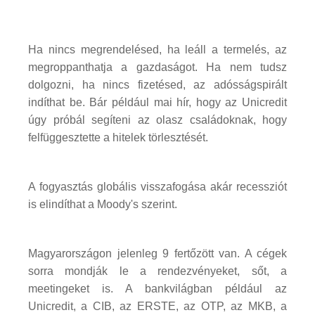
Ha nincs megrendelésed, ha leáll a termelés, az
megroppanthatja a gazdaságot. Ha nem tudsz
dolgozni, ha nincs fizetésed, az adósságspirált
indíthat be. Bár például mai hír, hogy az Unicredit
úgy próbál segíteni az olasz családoknak, hogy
felfüggesztette a hitelek törlesztését.
A fogyasztás globális visszafogása akár recessziót
is elindíthat a Moody's szerint.
Magyarországon jelenleg 9 fertőzött van. A cégek
sorra mondják le a rendezvényeket, sőt, a
meetingeket is. A bankvilágban például az
Unicredit, a CIB, az ERSTE, az OTP, az MKB, a