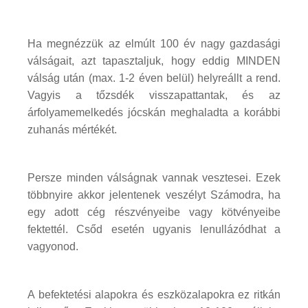
Ha megnézzük az elmúlt 100 év nagy gazdasági
válságait, azt tapasztaljuk, hogy eddig MINDEN
válság után (max. 1-2 éven belül) helyreállt a rend.
Vagyis a tőzsdék visszapattantak, és az
árfolyamemelkedés jócskán meghaladta a korábbi
zuhanás mértékét.
Persze minden válságnak vannak vesztesei. Ezek
többnyire akkor jelentenek veszélyt Számodra, ha
egy adott cég részvényeibe vagy kötvényeibe
fektettél. Csőd esetén ugyanis lenullázódhat a
vagyonod.
A befektetési alapokra és eszközalapokra ez ritkán