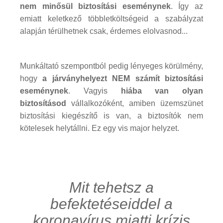
nem minősül biztosítási eseménynek
. Így az
emiatt keletkező többletköltségeid a szabályzat
alapján térülhetnek csak, érdemes elolvasnod...
Munkáltató szempontból pedig lényeges körülmény,
hogy
a járványhelyezt NEM számít biztosítási
eseménynek
. Vagyis
hiába van olyan
biztosításod
vállalkozóként, amiben üzemszünet
biztosítási kiegészítő is van, a biztosítók nem
kötelesek helytállni. Ez egy vis major helyzet.
Mit tehetsz a
befektetéseiddel a
koronavírus miatti krízis