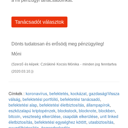
a mi pénzügyi tanácsadóinkat:
Tanácsadót választok
Dönts tudatosan és erősödj meg pénzügyileg!
Móni
(Szerző és képek: Czirákiné Kocsis Mónika - minden jog fenntartva
(2020.03.10.))
Címkék :
koronavírus
,
befektetés
,
kockázat
,
gazdasági
Vissza
válság
,
befektetési portfólió
,
befektetési tanácsadó
,
befektetési alap
,
befektetési életbiztosítás
,
állampapírok
,
eszközalapú kriptopénzek
,
blockstock
,
blocknote
,
blockben
,
bitcoin
,
veszteség elkerülése
,
csapdák elkerülése
,
unit linked
életbiztosítás
,
befektetési egységhez kötött
,
utasbiztosítás
,
nyugdíjbiztosítás
,
öngondoskodás