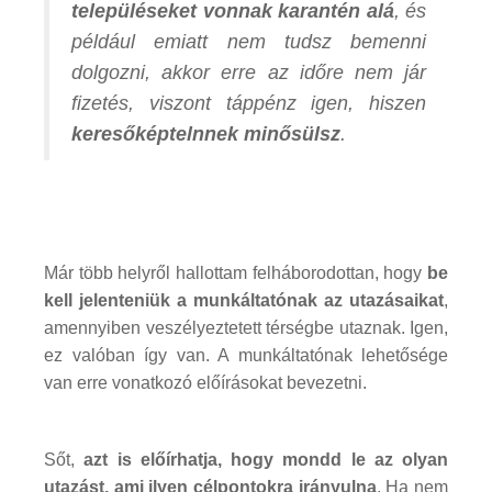
településeket vonnak karantén alá
, és
például emiatt nem tudsz bemenni
dolgozni, akkor erre az időre nem jár
fizetés, viszont táppénz igen, hiszen
keresőképtelnnek minősülsz
.
Már több helyről hallottam felháborodottan, hogy
be
kell jelenteniük a munkáltatónak az utazásaikat
,
amennyiben veszélyeztetett térségbe utaznak. Igen,
ez valóban így van. A munkáltatónak lehetősége
van erre vonatkozó előírásokat bevezetni.
Sőt,
azt is előírhatja, hogy mondd le az olyan
utazást, ami ilyen célpontokra irányulna
. Ha nem