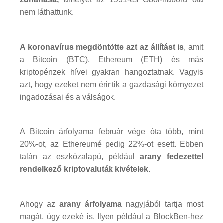
nem láthattunk.
A koronavírus megdöntötte azt az állítást is
, amit
a Bitcoin (BTC), Ethereum (ETH) és más
kriptopénzek hívei gyakran hangoztatnak. Vagyis
azt, hogy ezeket nem érintik a gazdasági környezet
ingadozásai és a válságok.
A Bitcoin árfolyama február vége óta több, mint
20%-ot, az Ethereumé pedig 22%-ot esett. Ebben
talán az eszközalapú, például
arany fedezettel
rendelkező kriptovaluták kivételek
.
Ahogy az
arany árfolyama
nagyjából tartja most
magát, úgy ezeké is. Ilyen például a BlockBen-hez