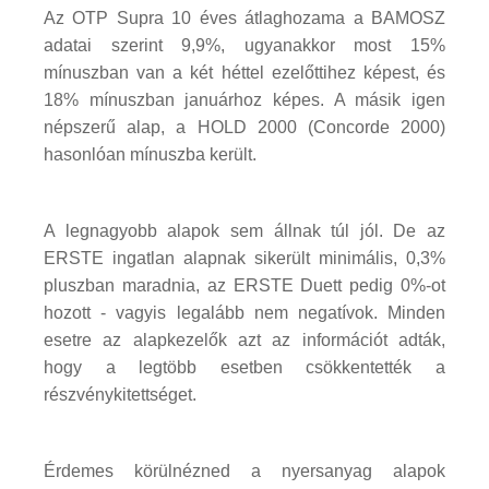
Az OTP Supra 10 éves átlaghozama a BAMOSZ
adatai szerint 9,9%, ugyanakkor most 15%
mínuszban van a két héttel ezelőttihez képest, és
18% mínuszban januárhoz képes. A másik igen
népszerű alap, a HOLD 2000 (Concorde 2000)
hasonlóan mínuszba került.
A legnagyobb alapok sem állnak túl jól. De az
ERSTE ingatlan alapnak sikerült minimális, 0,3%
pluszban maradnia, az ERSTE Duett pedig 0%-ot
hozott - vagyis legalább nem negatívok. Minden
esetre az alapkezelők azt az információt adták,
hogy a legtöbb esetben csökkentették a
részvénykitettséget.
Érdemes körülnézned a nyersanyag alapok