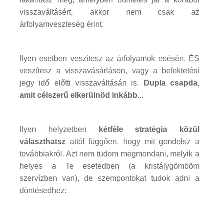
visszaváltásért, akkor nem csak az
árfolyamveszteség érint.
Ilyen esetben veszítesz az árfolyamok esésén, ÉS
veszítesz a visszavásárláson, vagy a befektetési
jegy idő előtti visszaváltásán is.
Dupla csapda,
amit célszerű elkerülnöd inkább...
Ilyen helyzetben
kétféle stratégia közül
választhatsz
attól függően, hogy mit gondolsz a
továbbiakról. Azt nem tudom megmondani, melyik a
helyes a Te esetedben (a kristálygömböm
szervízben van), de szempontokat tudok adni a
döntésedhez: