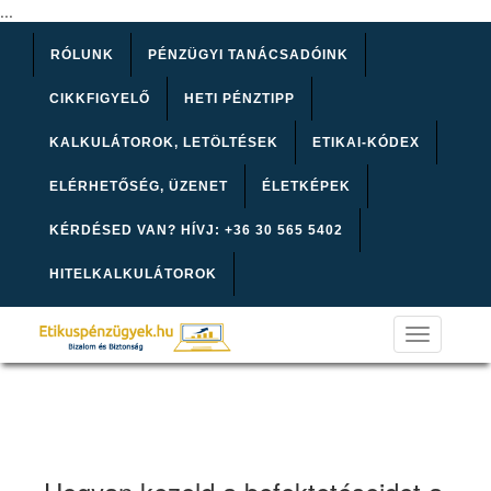
...
RÓLUNK
PÉNZÜGYI TANÁCSADÓINK
CIKKFIGYELŐ
HETI PÉNZTIPP
KALKULÁTOROK, LETÖLTÉSEK
ETIKAI-KÓDEX
ELÉRHETŐSÉG, ÜZENET
ÉLETKÉPEK
KÉRDÉSED VAN? HÍVJ: +36 30 565 5402
HITELKALKULÁTOROK
Toggle
navigation