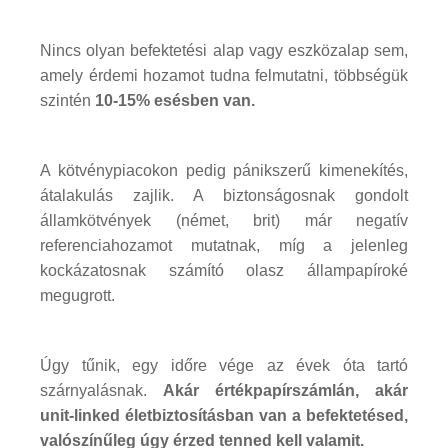
Nincs olyan befektetési alap vagy eszközalap sem,
amely érdemi hozamot tudna felmutatni, többségük
szintén
10-15% esésben van.
A kötvénypiacokon pedig pánikszerű kimenekítés,
átalakulás zajlik. A biztonságosnak gondolt
államkötvények (német, brit) már negatív
referenciahozamot mutatnak, míg a jelenleg
kockázatosnak számító olasz állampapíroké
megugrott.
Úgy tűnik, egy időre vége az évek óta tartó
szárnyalásnak.
Akár értékpapírszámlán, akár
unit-linked életbiztosításban van a befektetésed,
valószínűleg úgy érzed tenned kell valamit.