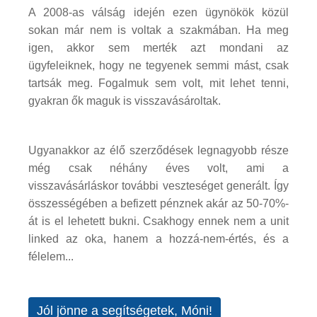
A 2008-as válság idején ezen ügynökök közül
sokan már nem is voltak a szakmában. Ha meg
igen, akkor sem merték azt mondani az
ügyfeleiknek, hogy ne tegyenek semmi mást, csak
tartsák meg. Fogalmuk sem volt, mit lehet tenni,
gyakran ők maguk is visszavásároltak.
Ugyanakkor az élő szerződések legnagyobb része
még csak néhány éves volt, ami a
visszavásárláskor további veszteséget generált. Így
összességében a befizett pénznek akár az 50-70%-
át is el lehetett bukni. Csakhogy ennek nem a unit
linked az oka, hanem a hozzá-nem-értés, és a
félelem...
Jól jönne a segítségetek, Móni!