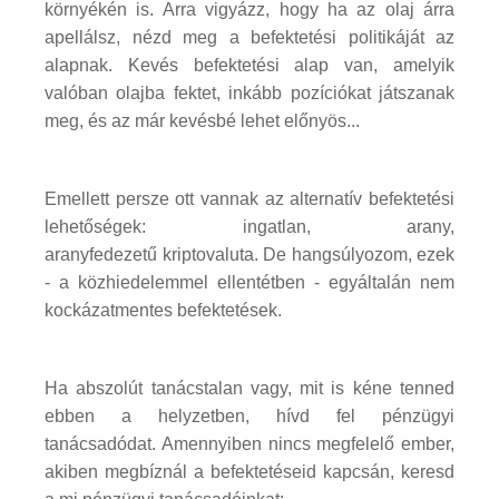
környékén is. Arra vigyázz, hogy ha az olaj árra
apellálsz, nézd meg a befektetési politikáját az
alapnak. Kevés befektetési alap van, amelyik
valóban olajba fektet, inkább pozíciókat játszanak
meg, és az már kevésbé lehet előnyös...
Emellett persze ott vannak az alternatív befektetési
lehetőségek: ingatlan, arany,
aranyfedezetű kriptovaluta. De hangsúlyozom, ezek
- a közhiedelemmel ellentétben - egyáltalán nem
kockázatmentes befektetések.
Ha abszolút tanácstalan vagy, mit is kéne tenned
ebben a helyzetben, hívd fel pénzügyi
tanácsadódat. Amennyiben nincs megfelelő ember,
akiben megbíznál a befektetéseid kapcsán, keresd