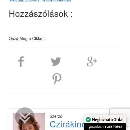
Hozzászólások :
Oszd Meg a Cikket :
Szerző
Megbízható Oldal
Czirákiné Kocsis
Igazolta:
Trustindex