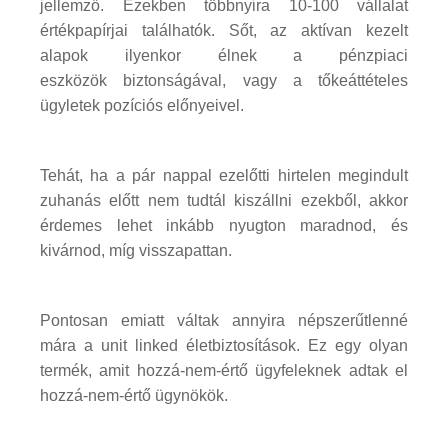
jellemző. Ezekben többnyira 10-100 vállalat
értékpapírjai találhatók. Sőt, az aktívan kezelt
alapok ilyenkor élnek a pénzpiaci
eszközök biztonságával, vagy a tőkeáttételes
ügyletek pozíciós előnyeivel.
Tehát, ha a pár nappal ezelőtti hirtelen megindult
zuhanás előtt nem tudtál kiszállni ezekből, akkor
érdemes lehet inkább nyugton maradnod, és
kivárnod, míg visszapattan.
Pontosan emiatt váltak annyira népszerűtlenné
mára a unit linked életbiztosítások. Ez egy olyan
termék, amit hozzá-nem-értő ügyfeleknek adtak el
hozzá-nem-értő ügynökök.