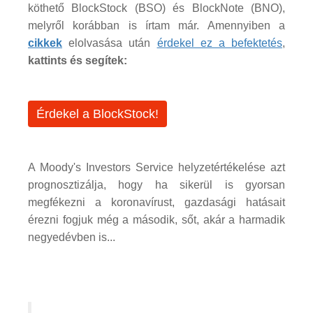
köthető BlockStock (BSO) és BlockNote (BNO),
melyről korábban is írtam már. Amennyiben a
cikkek
elolvasása után
érdekel ez a befektetés
,
kattints és segítek:
Érdekel a BlockStock!
A Moody's Investors Service helyzetértékelése azt
prognosztizálja, hogy ha sikerül is gyorsan
megfékezni a koronavírust, gazdasági hatásait
érezni fogjuk még a második, sőt, akár a harmadik
negyedévben is...