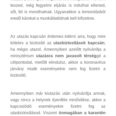
teszed, még fegyelmi eljárás is indulhat ellened,
sőt, fel is mondhatnak. Ugyanakkor a lemondásból
eredő károkat a munkáltatódnak kell kifizetnie.
Az utazás kapcsán érdemes kitérni arra, hogy mire
köteles a biztosító az
utasbiztosítások kapcsán
,
ha mégis utazol. Amennyiben azelőtt nyilvánítja a
minisztérium
utazásra nem javasolt térség
gé a
célpontodat, mielőtt elindulsz, akkor a koronavírus
járvány miatti eseményekre nem fog fizetni a
biztosító.
Amennyiben már kiutazás után nyilvánítja annak,
vagy nincs a helynek ilyenféle minősítése, akkor a
kapcsolódó eseményekre fizetni fog az
utasbiztosításod. Viszont
önmagában a karantén