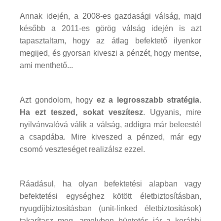
Annak idején, a 2008-es gazdasági válság, majd
később a 2011-es görög válság idején is azt
tapasztaltam, hogy az átlag befektető ilyenkor
megijed, és gyorsan kiveszi a pénzét, hogy mentse,
ami menthető...
Azt gondolom, hogy
ez a legrosszabb stratégia.
Ha ezt teszed, sokat veszítesz
. Ugyanis, mire
nyilvánvalóvá válik a válság, addigra már beleestél
a csapdába. Mire kiveszed a pénzed, már egy
csomó veszteséget realizálsz ezzel.
Ráadásul, ha olyan befektetési alapban vagy
befektetési egységhez kötött életbiztosításban,
nyugdíjbiztosításban (unit-linked életbiztosítások)
takarítasz meg, amelyben büntetés jár a korábbi