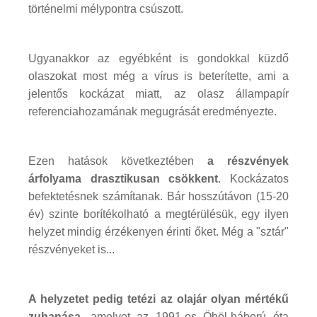
történelmi mélypontra csúszott.
Ugyanakkor az egyébként is gondokkal küzdő
olaszokat most még a vírus is beterítette, ami a
jelentős kockázat miatt, az olasz állampapír
referenciahozamának megugrását eredményezte.
Ezen hatások következtében
a részvények
árfolyama drasztikusan csökkent
. Kockázatos
befektetésnek számítanak. Bár hosszútávon (15-20
év) szinte borítékolható a megtérülésük, egy ilyen
helyzet mindig érzékenyen érinti őket. Még a "sztár"
részvényeket is...
A helyzetet pedig tetézi az olajár olyan mértékű
zuhanása,
amelyet az 1991-es Öböl-háború óta