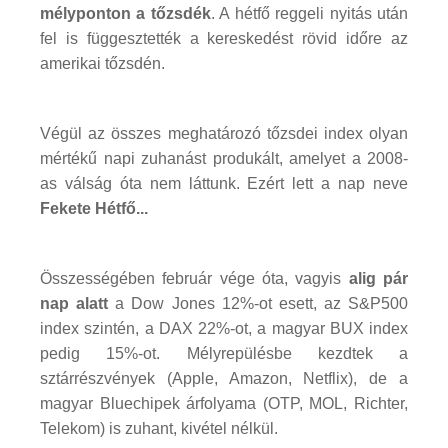
mélyponton a tőzsdék
. A hétfő reggeli nyitás után
fel is függesztették a kereskedést rövid időre az
amerikai tőzsdén.
Végül az összes meghatározó tőzsdei index olyan
mértékű napi zuhanást produkált, amelyet a 2008-
as válság óta nem láttunk. Ezért lett a nap neve
Fekete Hétfő...
Összességében február vége óta, vagyis
alig pár
nap alatt
a Dow Jones 12%-ot esett, az S&P500
index szintén, a DAX 22%-ot, a magyar BUX index
pedig 15%-ot. Mélyrepülésbe kezdtek a
sztárrészvények (Apple, Amazon, Netflix), de a
magyar Bluechipek árfolyama (OTP, MOL, Richter,
Telekom) is zuhant, kivétel nélkül.