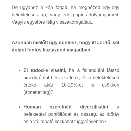
De ugyanez a kép fogad, ha megnézed egy-egy
befektetési alap, vagy értékpapír árfolyamgörbéit.
Vagyis egyelőre félig visszakorrigáltak...
Azonban mielőtt úgy döntesz, hogy itt az idő, két
dolgot fontos tisztáznod magadban.
El tudod-e viselni
, ha a fellendülni látszó
piacok újból beszakadnak, és a befektetésed
értéke akár 10-20%-ot is csökken
(átmenetileg)?
Hogyan szeretnéd diverzifikálni
a
befektetési portfóliódat az összeg, az időtáv
és a vállalható kockázat függvényében?