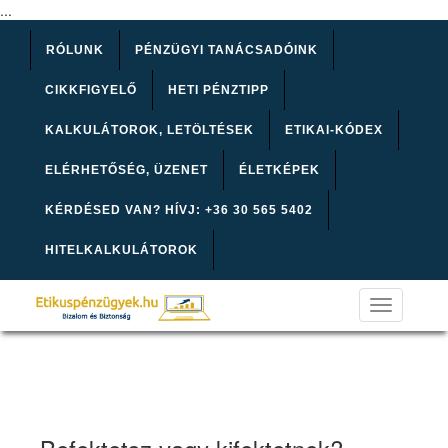
...
RÓLUNK
PÉNZÜGYI TANÁCSADÓINK
CIKKFIGYELŐ
HETI PÉNZTIPP
KALKULÁTOROK, LETÖLTÉSEK
ETIKAI-KÓDEX
ELÉRHETŐSÉG, ÜZENET
ÉLETKÉPEK
KÉRDÉSED VAN? HÍVJ: +36 30 565 5402
HITELKALKULÁTOROK
Toggle
navigation