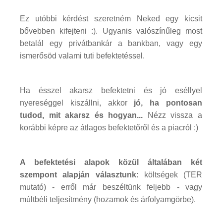
Ez utóbbi kérdést szeretném Neked egy kicsit
bővebben kifejteni :). Ugyanis valószínűleg most
betalál egy privátbankár a bankban, vagy egy
ismerősöd valami tuti befektetéssel.
Ha ésszel akarsz befektetni és jó eséllyel
nyereséggel kiszállni, akkor
jó, ha pontosan
tudod, mit akarsz és hogyan...
Nézz vissza a
korábbi képre az átlagos befektetőről és a piacról :)
A befektetési alapok közül általában két
szempont alapján választunk:
költségek (TER
mutató) - erről már beszéltünk feljebb - vagy
múltbéli teljesítmény (hozamok és árfolyamgörbe).