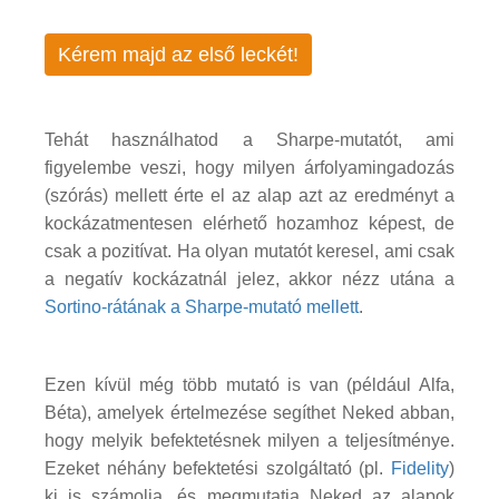
Kérem majd az első leckét!
Tehát használhatod a Sharpe-mutatót, ami
figyelembe veszi, hogy milyen árfolyamingadozás
(szórás) mellett érte el az alap azt az eredményt a
kockázatmentesen elérhető hozamhoz képest, de
csak a pozitívat. Ha olyan mutatót keresel, ami csak
a negatív kockázatnál jelez, akkor nézz utána a
Sortino-rátának a Sharpe-mutató mellett
.
Ezen kívül még több mutató is van (például Alfa,
Béta), amelyek értelmezése segíthet Neked abban,
hogy melyik befektetésnek milyen a teljesítménye.
Ezeket néhány befektetési szolgáltató (pl.
Fidelity
)
ki is számolja, és megmutatja Neked az alapok