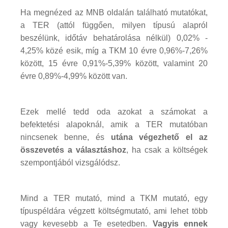
Ha megnézed az MNB oldalán található mutatókat,
a TER (attól függően, milyen típusú alapról
beszélünk, időtáv behatárolása nélkül) 0,02% -
4,25% közé esik, míg a TKM 10 évre 0,96%-7,26%
között, 15 évre 0,91%-5,39% között, valamint 20
évre 0,89%-4,99% között van.
Ezek mellé tedd oda azokat a számokat a
befektetési alapoknál, amik a TER mutatóban
nincsenek benne, és
utána végezhető el az
összevetés a választáshoz
, ha csak a költségek
szempontjából vizsgálódsz.
Mind a TER mutató, mind a TKM mutató, egy
típuspéldára végzett költségmutató, ami lehet több
vagy kevesebb a Te esetedben.
Vagyis ennek