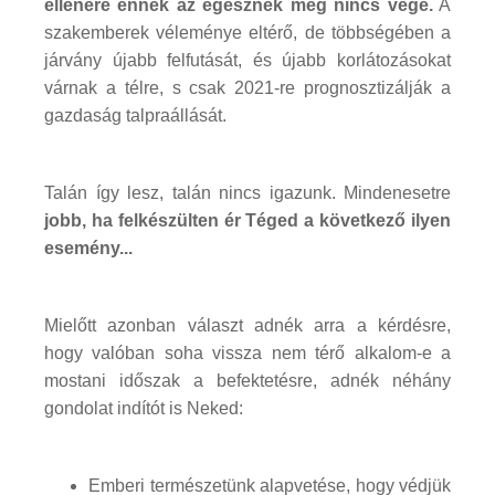
ellenére ennek az egésznek még nincs vége.
A
szakemberek véleménye eltérő, de többségében a
járvány újabb felfutását, és újabb korlátozásokat
várnak a télre, s csak 2021-re prognosztizálják a
gazdaság talpraállását.
Talán így lesz, talán nincs igazunk. Mindenesetre
jobb, ha felkészülten ér Téged a következő ilyen
esemény...
Mielőtt azonban választ adnék arra a kérdésre,
hogy valóban soha vissza nem térő alkalom-e a
mostani időszak a befektetésre, adnék néhány
gondolat indítót is Neked:
Emberi természetünk alapvetése, hogy védjük