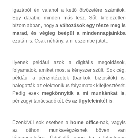
Igazából én valahol a kettő ötvözetére számítok.
Egy darabig minden más lesz. Sőt, kifejezetten
bízom abban
,
hogy
a változások egy része meg is
marad, és végleg beépül a mindennapjainkba
ezután is. Csak néhány, ami eszembe jutott:
Ilyenek például azok a digitális megoldások,
folyamatok, amiket most a kényszer szült. Sok cég,
például a pénzintézetek (bankok, biztosítók) is,
halogatták az elektronikus folyamatok kifejlesztését.
Pedig ezek
megkönnyítik a mi munkánkat is
,
pénzügyi tanácsadókét,
és az ügyfeleinkét is
.
Ezenkívül sok esetben a
home office
-nak, vagyis
az otthoni munkavégzésnek bőven van
létjogosultsága. Üdvözítő lenne, ha a felesleges