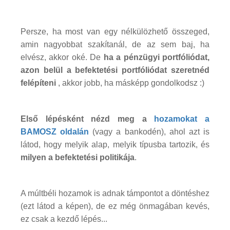
Persze, ha most van egy nélkülözhető összeged,
amin nagyobbat szakítanál, de az sem baj, ha
elvész, akkor oké. De
ha a pénzügyi portfóliódat,
azon belül a befektetési portfóliódat szeretnéd
felépíteni
, akkor jobb, ha másképp gondolkodsz :)
Első lépésként nézd meg a
hozamokat a
BAMOSZ oldalán
(vagy a bankodén), ahol azt is
látod, hogy melyik alap, melyik típusba tartozik, és
milyen a befektetési politikája
.
A múltbéli hozamok is adnak támpontot a döntéshez
(ezt látod a képen), de ez még önmagában kevés,
ez csak a kezdő lépés...