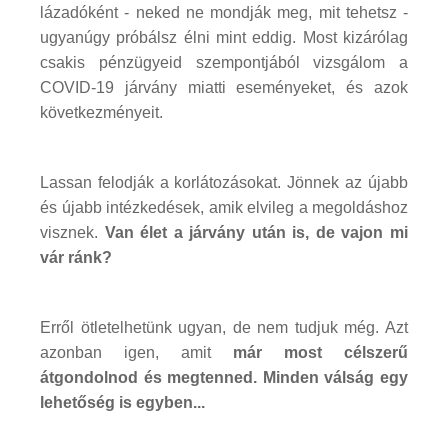
lázadóként - neked ne mondják meg, mit tehetsz -
ugyanúgy próbálsz élni mint eddig. Most kizárólag
csakis pénzügyeid szempontjából vizsgálom a
COVID-19 járvány miatti eseményeket, és azok
következményeit.
Lassan felodják a korlátozásokat. Jönnek az újabb
és újabb intézkedések, amik elvileg a megoldáshoz
visznek.
Van élet a járvány után is, de vajon mi
vár ránk?
Erről ötletelhetünk ugyan, de nem tudjuk még. Azt
azonban igen, amit
már most célszerű
átgondolnod és megtenned. Minden válság egy
lehetőség is egyben...