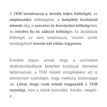
A
TKM tartalmazza a termék teljes költségét,
az
alapkezelés
i költségeket, a
beépített kockázati
elemek
díja, a
szerzési és fenntartási költség
eket,
és
minden fix és változó költség
et. Az átváltások
költségét ez sem tartalmazza, viszont szinte
mindegyiknél
évente két váltás ingyenes
.
Emellett éppen amiatt, hogy a unit-linked
életbiztosításítások beépített kockázati elemeket
tartalmaznak, a TKM mutató vizsgálatakor azt is
elemezned szükséges, hogy mekkora biztonságot
ad.
Lehet, hogy csak emiatt magasabb a TKM
mutatója,
mint a másik biztosítóé. Kérdés: megéri-
e...