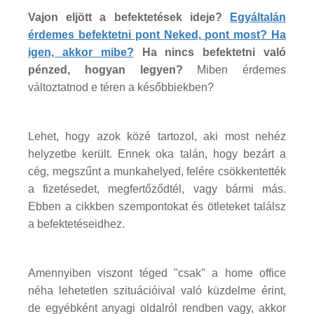
Vajon eljött a befektetések ideje?
Egyáltalán
érdemes befektetni pont Neked, pont most? Ha
igen, akkor mibe?
Ha nincs befektetni való
pénzed, hogyan legyen?
Miben érdemes
változtatnod e téren a későbbiekben?
Lehet, hogy azok közé tartozol, aki most nehéz
helyzetbe került. Ennek oka talán, hogy bezárt a
cég, megszűnt a munkahelyed, felére csökkentették
a fizetésedet, megfertőződtél, vagy bármi más.
Ebben a cikkben szempontokat és ötleteket találsz
a befektetéseidhez.
Amennyiben viszont téged "csak" a home office
néha lehetetlen szituációival való küzdelme érint,
de egyébként anyagi oldalról rendben vagy, akkor