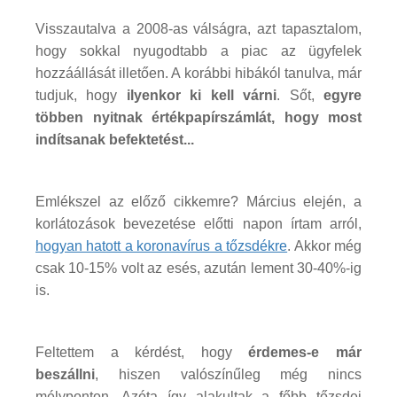
Visszautalva a 2008-as válságra, azt tapasztalom,
hogy sokkal nyugodtabb a piac az ügyfelek
hozzáállását illetően. A korábbi hibákól tanulva, már
tudjuk, hogy
ilyenkor ki kell várni
. Sőt,
egyre
többen nyitnak értékpapírszámlát, hogy most
indítsanak befektetést...
Emlékszel az előző cikkemre? Március elején, a
korlátozások bevezetése előtti napon írtam arról,
hogyan hatott a koronavírus a tőzsdékre
. Akkor még
csak 10-15% volt az esés, azután lement 30-40%-ig
is.
Feltettem a kérdést, hogy
érdemes-e már
beszállni
, hiszen valószínűleg még nincs
mélyponton. Azóta így alakultak a főbb tőzsdei