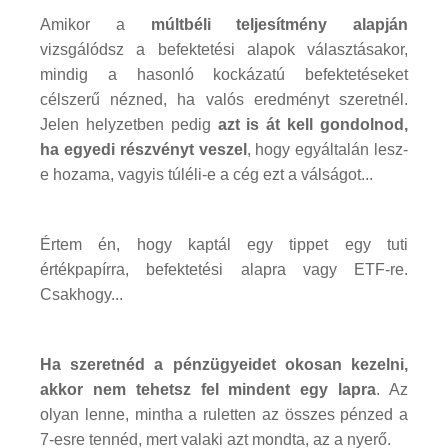
Amikor a
múltbéli teljesítmény alapján
vizsgálódsz a befektetési alapok választásakor,
mindig a hasonló kockázatú befektetéseket
célszerű nézned, ha valós eredményt szeretnél.
Jelen helyzetben pedig
azt is át kell gondolnod,
ha egyedi részvényt veszel
, hogy egyáltalán lesz-
e hozama, vagyis túléli-e a cég ezt a válságot...
Értem én, hogy kaptál egy tippet egy tuti
értékpapírra, befektetési alapra vagy ETF-re.
Csakhogy...
Ha szeretnéd a pénzügyeidet okosan kezelni,
akkor nem tehetsz fel mindent egy lapra
. Az
olyan lenne, mintha a ruletten az összes pénzed a
7-esre tennéd, mert valaki azt mondta, az a nyerő.