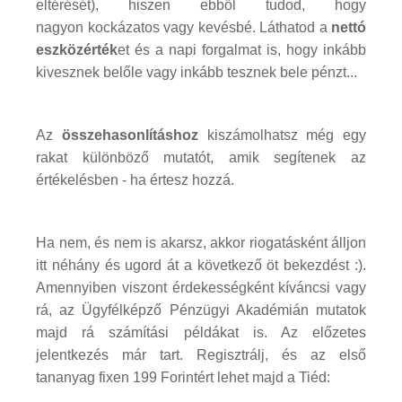
eltérését), hiszen ebből tudod, hogy
nagyon kockázatos vagy kevésbé. Láthatod a
nettó
eszközérték
et és a napi forgalmat is, hogy inkább
kivesznek belőle vagy inkább tesznek bele pénzt...
Az
összehasonlításhoz
kiszámolhatsz még egy
rakat különböző mutatót, amik segítenek az
értékelésben - ha értesz hozzá.
Ha nem, és nem is akarsz, akkor riogatásként álljon
itt néhány és ugord át a következő öt bekezdést :).
Amennyiben viszont érdekességként kíváncsi vagy
rá, az Ügyfélképző Pénzügyi Akadémián mutatok
majd rá számítási példákat is. Az előzetes
jelentkezés már tart. Regisztrálj, és az első
tananyag fixen 199 Forintért lehet majd a Tiéd: