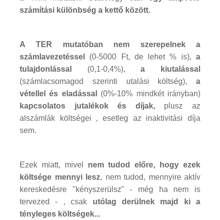
számítási különbség a kettő között.
A TER mutatóban nem szerepelnek a
számlavezetéssel
(0-5000 Ft, de lehet % is),
a
tulajdonlással
(0,1-0,4%),
a kiutalással
(számlacsomagod szerinti utalási költség),
a
vétellel és eladással
(0%-10% mindkét irányban)
kapcsolatos jutalékok és díjak,
plusz az
alszámlák költségei , esetleg az inaktivitási díja
sem.
Ezek miatt, mivel
nem tudod előre, hogy ezek
költsége mennyi lesz
, nem tudod, mennyire aktív
kereskedésre "kényszerülsz" - még ha nem is
tervezed - , csak
utólag derülnek majd ki a
tényleges költségek...