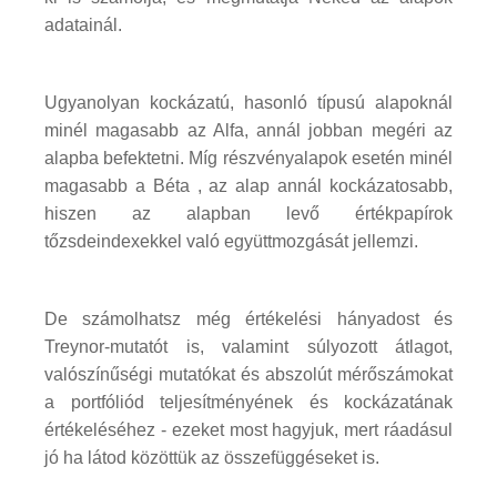
adatainál.
Ugyanolyan kockázatú, hasonló típusú alapoknál
minél magasabb az Alfa, annál jobban megéri az
alapba befektetni. Míg részvényalapok esetén minél
magasabb a Béta , az alap annál kockázatosabb,
hiszen az alapban levő értékpapírok
tőzsdeindexekkel való együttmozgását jellemzi.
De számolhatsz még értékelési hányadost és
Treynor-mutatót is, valamint súlyozott átlagot,
valószínűségi mutatókat és abszolút mérőszámokat
a portfóliód teljesítményének és kockázatának
értékeléséhez - ezeket most hagyjuk, mert ráadásul
jó ha látod közöttük az összefüggéseket is.