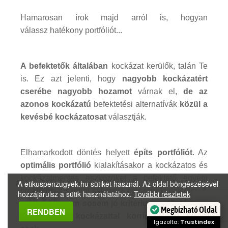
Hamarosan írok majd arról is, hogyan
válassz hatékony portfóliót...
A befektetők általában
kockázat kerülők, talán Te
is. Ez azt jelenti, hogy
nagyobb kockázatért
cserébe nagyobb hozamot
várnak el,
de az
azonos kockázatú
befektetési alternatívák
közül a
kevésbé kockázatosat
választják.
Elhamarkodott döntés helyett
építs portfóliót
. Az
optimális portfólió
kialakításakor a kockázatos és
kockázatmentes eszközöket a befektető egyéni
A etikuspenzugyek.hu sütiket használ. Az oldal böngészésével
preferenciái szerint súlyozva célszerű kialakítani.
A
hozzájárulsz a sütik használatához.
További részletek
múltbéli hozam sosem jó kritérium a döntéshez,
Megbízható Oldal
RENDBEN
mindenképp kockázattal korrigáltan vizsgáld
Igazolta:
Trustindex