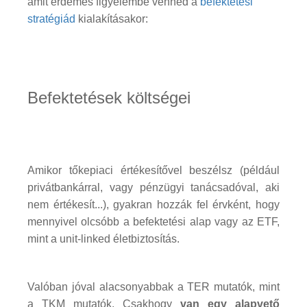
amit érdemes figyelembe venned a
befektetési
stratégiád
kialakításakor:
Befektetések költségei
Amikor tőkepiaci értékesítővel beszélsz (például
privátbankárral, vagy pénzügyi tanácsadóval, aki
nem értékesít...), gyakran hozzák fel érvként, hogy
mennyivel olcsóbb a befektetési alap vagy az ETF,
mint a unit-linked életbiztosítás.
Valóban jóval alacsonyabbak a TER mutatók, mint
a TKM mutatók. Csakhogy
van egy alapvető