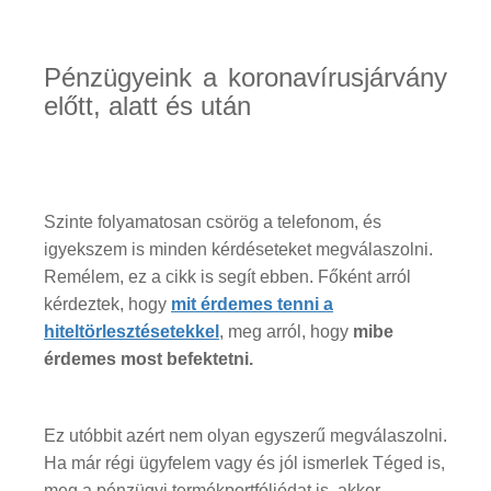
Pénzügyeink a koronavírusjárvány
előtt, alatt és után
Szinte folyamatosan csörög a telefonom, és
igyekszem is minden kérdéseteket megválaszolni.
Remélem, ez a cikk is segít ebben. Főként arról
kérdeztek, hogy
mit érdemes tenni a
hiteltörlesztésetekkel
, meg arról, hogy
mibe
érdemes most befektetni.
Ez utóbbit azért nem olyan egyszerű megválaszolni.
Ha már régi ügyfelem vagy és jól ismerlek Téged is,
meg a pénzügyi termékportfóliódat is, akkor