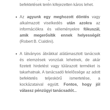
befektetések terén kifejezetten káros lehet.
Az
agyunk egy meghozott döntés
vagy
alkalmazott viselkedés
után azokra
az
információkra és véleményekre
fókuszál,
amik megerősítik ennek helyességét
(Robert B. Cialdini).
A látványos ábrákkal alátámasztott tanácsok
és elemzések vonzóak lehetnek, de akár
fizetett hirdetést vagy túlárazott terméket is
takarhatnak. A tanácsadó felelőssége az adott
befektetés teljeskörű ismertetése, a
kockázataival együtt.
Fontos, hogy jól
válassz pénzügyi tanácsadót...