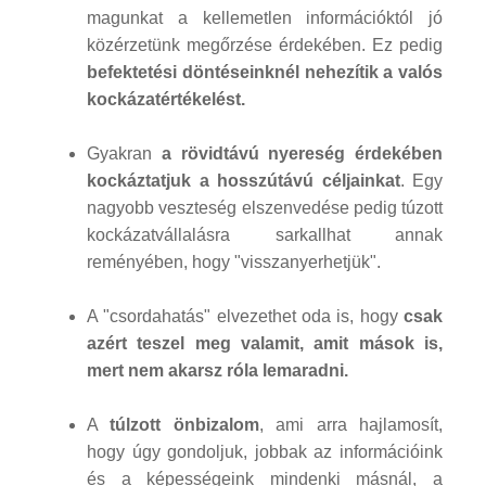
magunkat a kellemetlen információktól jó
közérzetünk megőrzése érdekében. Ez pedig
befektetési döntéseinknél nehezítik a valós
kockázatértékelést.
Gyakran
a rövidtávú nyereség érdekében
kockáztatjuk a hosszútávú céljainkat
. Egy
nagyobb veszteség elszenvedése pedig túzott
kockázatvállalásra sarkallhat annak
reményében, hogy "visszanyerhetjük".
A "csordahatás" elvezethet oda is, hogy
csak
azért teszel meg valamit, amit mások is,
mert nem akarsz róla lemaradni.
A
túlzott önbizalom
, ami arra hajlamosít,
hogy úgy gondoljuk, jobbak az információink
és a képességeink mindenki másnál, a